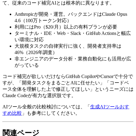
て、従来のコード補完AIとは根本的に異なります。
Anthropicが開発・運営。バックエンドはClaude Opus
4.6（100万トークン対応）
利用にはPro（$20/月）以上の有料プランが必要
ターミナル・IDE・Web・Slack・GitHub Actionsと幅広
い環境に対応
大規模タスクの自律実行に強く、開発者支持率は
46%（2026年調査）
非エンジニアのデータ分析・業務自動化にも活用が広
がっている
コード補完が欲しいだけならGitHub CopilotやCursorで十分で
すが、「開発タスクをまるごとAIに任せたい」「コードベ
ース全体を理解した上で修正してほしい」というニーズには
Claude Codeが有力な選択肢です。
AIツール全般の比較検討については、「
生成AIツールおす
すめ比較
」も参考にしてください。
関連ページ