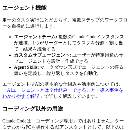
エージェント機能
単一のタスク実行にとどまらず、複数ステップのワークフロ
ーを自律的に遂行します。
エージェントチーム:
複数のClaude Codeインスタンス
が連携。1つがリーダーとしてタスクを分割・割り当
て・結果を統合する
カスタムサブエージェント:
ユーザーが特定用途のサ
ブエージェントを設計・作成できる
Agent Skills:
マークダウン形式でエージェントの振る
舞いを定義し、繰り返しタスクを自動化
エージェント型AIの基本的な仕組みや活用例については、
「
AIエージェントとは？仕組み・できること・導入事例を
わかりやすく解説
」で詳しく解説しています。
コーディング以外の用途
Claude Codeは「コーディング専用」ではありません。ター
ミナルからPCを操作するAIアシスタントとして、以下のよ