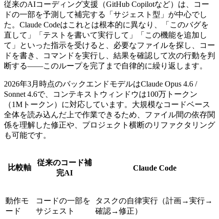
従来のAIコーディング支援（GitHub Copilotなど）は、コー
ドの一部を予測して補完する「サジェスト型」が中心でし
た。Claude Codeはこれとは根本的に異なり、「このバグを
直して」「テストを書いて実行して」「この機能を追加し
て」といった指示を受けると、必要なファイルを探し、コー
ドを書き、コマンドを実行し、結果を確認して次の行動を判
断する――このループを完了まで自律的に繰り返します。
2026年3月時点のバックエンドモデルはClaude Opus 4.6 /
Sonnet 4.6で、コンテキストウィンドウは100万トークン
（1Mトークン）に対応しています。大規模なコードベース
全体を読み込んだ上で作業できるため、ファイル間の依存関
係を理解した修正や、プロジェクト横断のリファクタリング
も可能です。
従来のコード補
比較軸
Claude Code
完AI
動作モ
コードの一部を
タスクの自律実行（計画→実行→
ード
サジェスト
確認→修正）