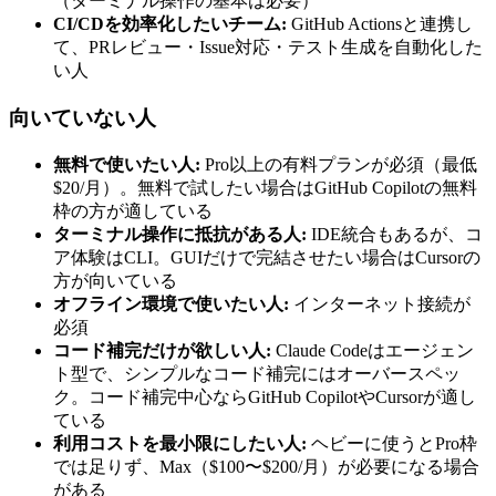
（ターミナル操作の基本は必要）
CI/CDを効率化したいチーム:
GitHub Actionsと連携し
て、PRレビュー・Issue対応・テスト生成を自動化した
い人
向いていない人
無料で使いたい人:
Pro以上の有料プランが必須（最低
$20/月）。無料で試したい場合はGitHub Copilotの無料
枠の方が適している
ターミナル操作に抵抗がある人:
IDE統合もあるが、コ
ア体験はCLI。GUIだけで完結させたい場合はCursorの
方が向いている
オフライン環境で使いたい人:
インターネット接続が
必須
コード補完だけが欲しい人:
Claude Codeはエージェン
ト型で、シンプルなコード補完にはオーバースペッ
ク。コード補完中心ならGitHub CopilotやCursorが適し
ている
利用コストを最小限にしたい人:
ヘビーに使うとPro枠
では足りず、Max（$100〜$200/月）が必要になる場合
がある