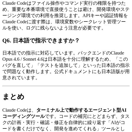
Claude Codeはファイル操作やコマンド実行の権限を持つた
め、重要な本番環境で直接使うことは避け、開発環境やステ
ージング環境での利用を推奨します。APIキーや認証情報を
Claude Codeに渡す際は、環境変数やシークレット管理ツー
ルを使い、ログに残らないよう注意が必要です。
Q6. 日本語で指示できますか？
日本語での指示に対応しています。バックエンドのClaude
Opus 4.6 / Sonnet 4.6は日本語を十分に理解するため、「この
バグを直して」「テストを追加して」といった日本語の指示
で問題なく動作します。公式ドキュメントにも日本語版が用
意されています。
まとめ
Claude Codeは、
ターミナル上で動作するエージェント型AI
コーディングツール
です。コードの補完にとどまらず、タス
クの計画・実行・確認・修正を自律的に繰り返す「AIがコ
ードを書くだけでなく、開発を進めてくれる」ツールとし