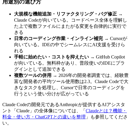
用途別の選び方
大規模な機能追加・リファクタリング・バグ修正
→
Claude Codeが向いている。コードベース全体を理解し
た上で複数ファイルにまたがる変更を自律的に実行で
きる
日常のコーディング作業・インライン補完
→ Cursorが
向いている。IDEの中でシームレスにAI支援を受けら
れる
手軽に始めたい・コストを抑えたい
→ GitHub Copilot
が向いている。無料枠があり、普段使いのIDEにプラ
グインとして追加できる
複数ツールの併用
→ 2026年の開発者調査では、経験豊
富な開発者の平均ツール使用数は2.3。Claude Codeで大
きなタスクを処理し、Cursorで日常のコーディングを
行うという使い分けが広がっている
Claude Codeの開発元であるAnthropicが提供するAIアシスタ
ント「Claude」の全体像については、「
Claudeとは？機能・
料金・使い方・ChatGPTとの違いを整理
」も参照してくださ
い。