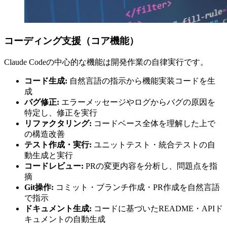
コーディング支援（コア機能）
Claude Codeの中心的な機能は開発作業の自律実行です。
コード生成:
自然言語の指示から機能実装コードを生
成
バグ修正:
エラーメッセージやログからバグの原因を
特定し、修正を実行
リファクタリング:
コードベース全体を理解した上で
の構造改善
テスト作成・実行:
ユニットテスト・統合テストの自
動生成と実行
コードレビュー:
PRの変更内容を分析し、問題点を指
摘
Git操作:
コミット・ブランチ作成・PR作成を自然言語
で指示
ドキュメント生成:
コードに基づいたREADME・APIド
キュメントの自動生成