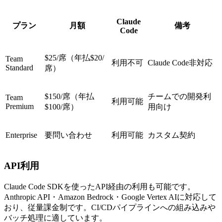
Claude
プラン
月額
備考
Code
$25/席（年払$20/
Team
利用不可
Claude Code非対応
Standard
席）
$150/席（年払
チームでの開発利
Team
利用可能
Premium
$100/席）
用向け
Enterprise
要問い合わせ
利用可能
カスタム契約
API利用
Claude Code SDKを使ったAPI経由の利用も可能です。
Anthropic API・Amazon Bedrock・Google Vertex AIに対応して
おり、従量課金制です。CI/CDパイプラインへの組み込みや
バッチ処理に適しています。