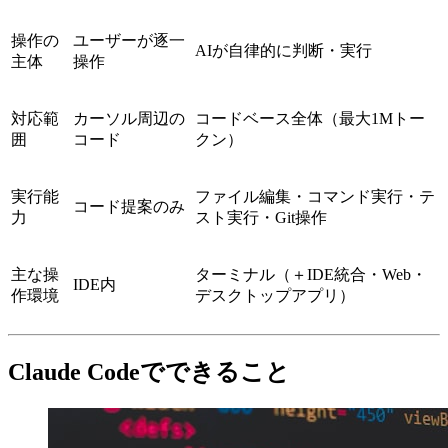
操作の
ユーザーが逐一
AIが自律的に判断・実行
主体
操作
対応範
カーソル周辺の
コードベース全体（最大1Mトー
囲
コード
クン）
実行能
ファイル編集・コマンド実行・テ
コード提案のみ
力
スト実行・Git操作
主な操
ターミナル（＋IDE統合・Web・
IDE内
作環境
デスクトップアプリ）
Claude Codeでできること