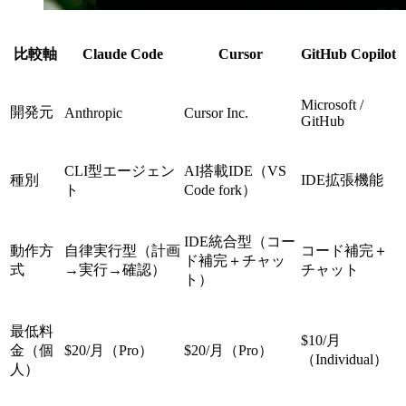
比較軸
Claude Code
Cursor
GitHub Copilot
Microsoft /
開発元
Anthropic
Cursor Inc.
GitHub
CLI型エージェン
AI搭載IDE（VS
種別
IDE拡張機能
ト
Code fork）
IDE統合型（コー
動作方
自律実行型（計画
コード補完＋
ド補完＋チャッ
式
→実行→確認）
チャット
ト）
最低料
$10/月
金（個
$20/月（Pro）
$20/月（Pro）
（Individual）
人）