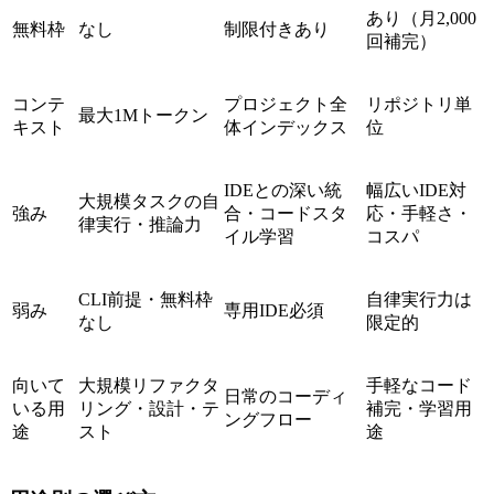
あり（月2,000
無料枠
なし
制限付きあり
回補完）
コンテ
プロジェクト全
リポジトリ単
最大1Mトークン
キスト
体インデックス
位
IDEとの深い統
幅広いIDE対
大規模タスクの自
強み
合・コードスタ
応・手軽さ・
律実行・推論力
イル学習
コスパ
CLI前提・無料枠
自律実行力は
弱み
専用IDE必須
なし
限定的
向いて
大規模リファクタ
手軽なコード
日常のコーディ
いる用
リング・設計・テ
補完・学習用
ングフロー
途
スト
途