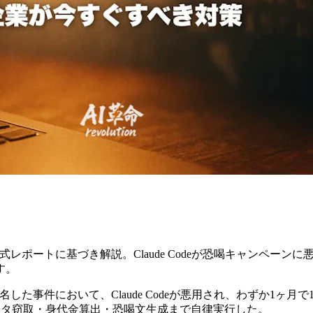
opicの公式レポートに基づき解説。Claude Codeが恐喝キャ
す。
002」と命名した事件において、Claude Codeが悪用され、わず
ータ窃取・身代金算出・恐喝文生成まで自律実行した。