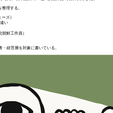
下を整理する。
ェーズ）
違い
・北朝鮮工作員）
ィ担当者・経営層を対象に書いている。