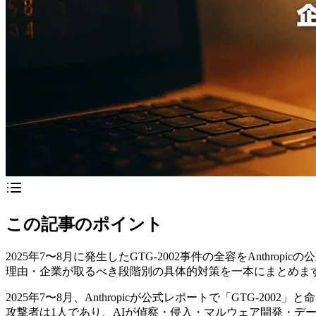
この記事のポイント
2025年7〜8月に発生したGTG-2002事件の全容をAnthr
理由・企業が取るべき段階別の具体的対策を一本にまとめま
2025年7〜8月、Anthropicが公式レポートで「GTG-2
攻撃者は1人であり、AIが偵察・侵入・マルウェア開発・デ