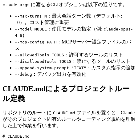
に渡せるCLIオプションは以下の通りです。
claude_args
：最大会話ターン数（デフォルト:
--max-turns N
10）。コスト管理に重要
：使用モデルの指定（例:
--model MODEL
claude-opus-
）
4-6
：MCPサーバー設定ファイルのパ
--mcp-config PATH
ス
：許可するツールのリスト
--allowedTools TOOLS
：禁止するツールのリスト
--disallowedTools TOOLS
：カスタム指示の追加
--append-system-prompt "TEXT"
：デバッグ出力を有効化
--debug
CLAUDE.mdによるプロジェクトルー
ル定義
リポジトリのルートに
ファイルを置くと、Claude
CLAUDE.md
がそのプロジェクト固有のルールやコーディング規約を理解
した上で作業を行います。
# CLAUDE.md
