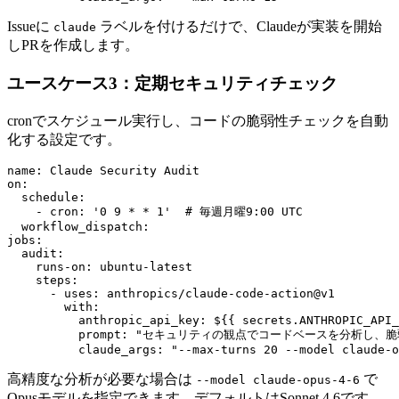
Issueに
ラベルを付けるだけで、Claudeが実装を開始
claude
しPRを作成します。
ユースケース3：定期セキュリティチェック
cronでスケジュール実行し、コードの脆弱性チェックを自動
化する設定です。
name: Claude Security Audit

on:

  schedule:

    - cron: '0 9 * * 1'  # 毎週月曜9:00 UTC

  workflow_dispatch:

jobs:

  audit:

    runs-on: ubuntu-latest

    steps:

      - uses: anthropics/claude-code-action@v1

        with:

          anthropic_api_key: ${{ secrets.ANTHROPIC_API_
          prompt: "セキュリティの観点でコードベースを分析し、
          claude_args: "--max-turns 20 --model claude-o
高精度な分析が必要な場合は
で
--model claude-opus-4-6
Opusモデルを指定できます。デフォルトはSonnet 4.6です。