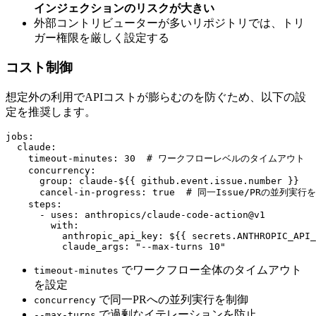
インジェクションのリスクが大きい
外部コントリビューターが多いリポジトリでは、トリ
ガー権限を厳しく設定する
コスト制御
想定外の利用でAPIコストが膨らむのを防ぐため、以下の設
定を推奨します。
jobs:

  claude:

    timeout-minutes: 30  # ワークフローレベルのタイムアウト

    concurrency:

      group: claude-${{ github.event.issue.number }}

      cancel-in-progress: true  # 同一Issue/PRの並列実行を
    steps:

      - uses: anthropics/claude-code-action@v1

        with:

          anthropic_api_key: ${{ secrets.ANTHROPIC_API_
          claude_args: "--max-turns 10"
でワークフロー全体のタイムアウト
timeout-minutes
を設定
で同一PRへの並列実行を制御
concurrency
で過剰なイテレーションを防止
--max-turns