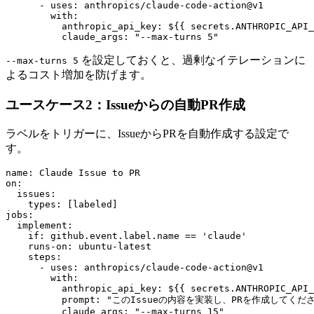
      - uses: anthropics/claude-code-action@v1

        with:

          anthropic_api_key: ${{ secrets.ANTHROPIC_API_
          claude_args: "--max-turns 5"
を設定しておくと、過剰なイテレーションに
--max-turns 5
よるコスト増加を防げます。
ユースケース2：Issueからの自動PR作成
ラベルをトリガーに、IssueからPRを自動作成する設定で
す。
name: Claude Issue to PR

on:

  issues:

    types: [labeled]

jobs:

  implement:

    if: github.event.label.name == 'claude'

    runs-on: ubuntu-latest

    steps:

      - uses: anthropics/claude-code-action@v1

        with:

          anthropic_api_key: ${{ secrets.ANTHROPIC_API_
          prompt: "このIssueの内容を実装し、PRを作成してくださ
          claude_args: "--max-turns 15"