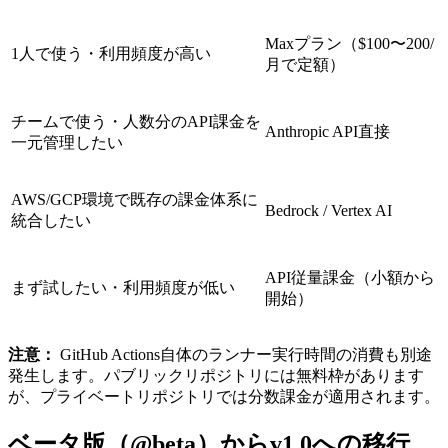
Maxプラン（$100〜200/
1人で使う・利用頻度が高い
月で定額）
チームで使う・人数分のAPI課金を
Anthropic API直接
一元管理したい
AWS/GCP環境で既存の課金体系に
Bedrock / Vertex AI
統合したい
API従量課金（小額から
まず試したい・利用頻度が低い
開始）
注意：
GitHub Actions自体のランナー実行時間の消費も別途
発生します。パブリックリポジトリには無料枠があります
が、プライベートリポジトリでは分数課金が適用されます。
ベータ版（@beta）からv1.0への移行