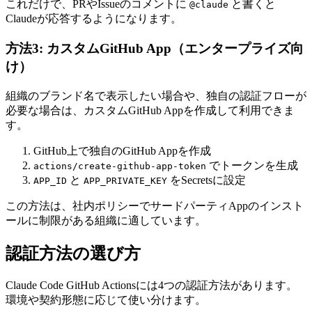
これだけで、PRやIssueのコメントに
と書くと
@claude
Claudeが応答するようになります。
方法3: カスタムGitHub App（エンタープライズ向
け）
組織のブランド名で表示したい場合や、独自の認証フローが
必要な場合は、カスタムGitHub Appを作成して利用できま
す。
GitHub上で独自のGitHub Appを作成
でトークンを生成
actions/create-github-app-token
と
をSecretsに設定
APP_ID
APP_PRIVATE_KEY
この方法は、社内ポリシーでサードパーティAppのインスト
ールに制限がある組織に適しています。
認証方法の選び方
Claude Code GitHub Actionsには4つの認証方法があります。
環境や契約形態に応じて使い分けます。