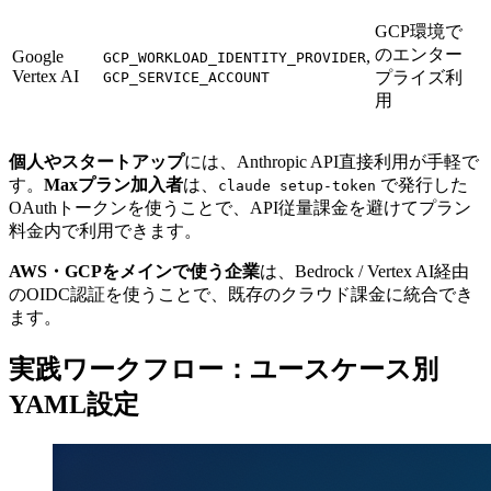
GCP環境で
のエンター
Google
,
GCP_WORKLOAD_IDENTITY_PROVIDER
Vertex AI
プライズ利
GCP_SERVICE_ACCOUNT
用
個人やスタートアップ
には、Anthropic API直接利用が手軽で
す。
Maxプラン加入者
は、
で発行した
claude setup-token
OAuthトークンを使うことで、API従量課金を避けてプラン
料金内で利用できます。
AWS・GCPをメインで使う企業
は、Bedrock / Vertex AI経由
のOIDC認証を使うことで、既存のクラウド課金に統合でき
ます。
実践ワークフロー：ユースケース別
YAML設定