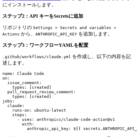
にインストールします。
ステップ2：API キーをSecretsに追加
リポジトリの
Settings > Secrets and variables >
から、
を追加します。
Actions
ANTHROPIC_API_KEY
ステップ3：ワークフローYAMLを配置
を作成し、以下の内容を記
.github/workflows/claude.yml
述します。
name: Claude Code

on:

  issue_comment:

    types: [created]

  pull_request_review_comment:

    types: [created]

jobs:

  claude:

    runs-on: ubuntu-latest

    steps:

      - uses: anthropics/claude-code-action@v1

        with:

          anthropic_api_key: ${{ secrets.ANTHROPIC_API_