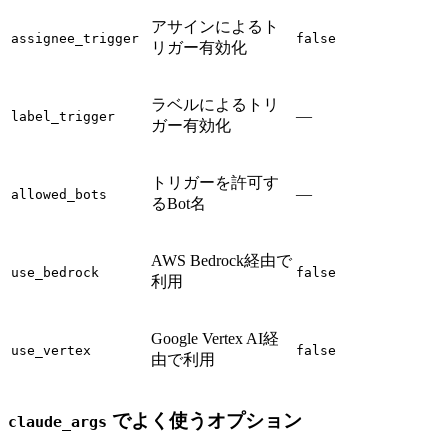
アサインによるト
assignee_trigger
false
リガー有効化
ラベルによるトリ
—
label_trigger
ガー有効化
トリガーを許可す
—
allowed_bots
るBot名
AWS Bedrock経由で
use_bedrock
false
利用
Google Vertex AI経
use_vertex
false
由で利用
でよく使うオプション
claude_args