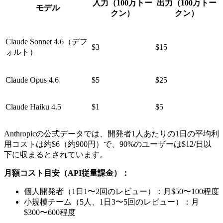
入力（100万トー
出力（100万トー
モデル
クン）
クン）
Claude Sonnet 4.6（デフ
$3
$15
ォルト）
Claude Opus 4.6
$5
$25
Claude Haiku 4.5
$1
$5
Anthropicの公式データでは、開発者1人あたりの1日の平均利
用コストは約$6（約900円）で、90%のユーザーは$12/日以
下に収まるとされています。
月額コスト目安（API従量課金）：
個人開発者（1日1〜2回のレビュー）：月$50〜100程度
小規模チーム（5人、1日3〜5回のレビュー）：月
$300〜600程度