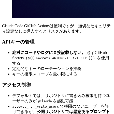
Claude Code GitHub Actionsは便利ですが、適切なセキュリテ
ィ設定なしに導入するとリスクがあります。
APIキーの管理
絶対にコードやログに直接記載しない。
必ずGitHub
Secrets（
）を使用
${{ secrets.ANTHROPIC_API_KEY }}
する
定期的なキーのローテーションを推奨
キーの権限スコープを最小限にする
アクセス制御
デフォルトでは、リポジトリに書き込み権限を持つユ
ーザーのみが
を起動可能
@claude
で権限のないユーザーを許
allowed_non_write_users
可できるが、
公開リポジトリでは悪意あるプロンプト