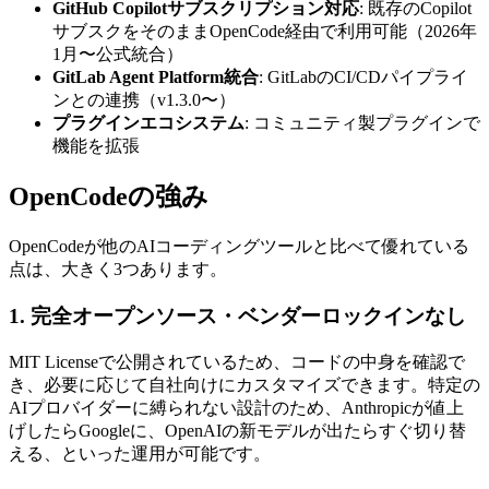
GitHub Copilotサブスクリプション対応
: 既存のCopilot
サブスクをそのままOpenCode経由で利用可能（2026年
1月〜公式統合）
GitLab Agent Platform統合
: GitLabのCI/CDパイプライ
ンとの連携（v1.3.0〜）
プラグインエコシステム
: コミュニティ製プラグインで
機能を拡張
OpenCodeの強み
OpenCodeが他のAIコーディングツールと比べて優れている
点は、大きく3つあります。
1. 完全オープンソース・ベンダーロックインなし
MIT Licenseで公開されているため、コードの中身を確認で
き、必要に応じて自社向けにカスタマイズできます。特定の
AIプロバイダーに縛られない設計のため、Anthropicが値上
げしたらGoogleに、OpenAIの新モデルが出たらすぐ切り替
える、といった運用が可能です。