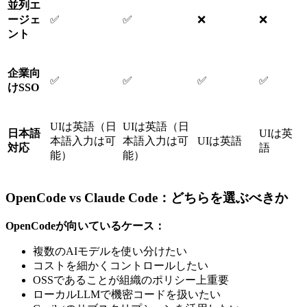
並列エ
ージェ
✅
✅
❌
❌
ント
企業向
✅
✅
✅
✅
けSSO
UIは英語（日
UIは英語（日
日本語
UIは英
本語入力は可
本語入力は可
UIは英語
対応
語
能）
能）
OpenCode vs Claude Code：どちらを選ぶべきか
OpenCodeが向いているケース：
複数のAIモデルを使い分けたい
コストを細かくコントロールしたい
OSSであることが組織のポリシー上重要
ローカルLLMで機密コードを扱いたい