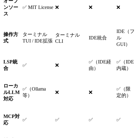
オープ
ンソー
✅ MIT License
❌
❌
❌
ス
IDE（フ
操作方
ターミナル
ターミナル
IDE統合
ル
式
TUI / IDE拡張
CLI
GUI）
LSP統
✅（IDE経
✅（IDE
✅
❌
合
由）
内蔵）
ローカ
✅（Ollama
✅（限
ルLLM
❌
❌
等）
定的）
対応
MCP対
✅
✅
✅
✅
応