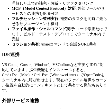
理解した上での補完・診断・リファクタリング
MCP（Model Context Protocol）対応
: 外部ツールやサ
ービスとの連携を拡張可能
マルチセッション並列実行
: 複数のタスクを同時に走ら
せるサブエージェント機能
ファイル操作・シェルコマンド実行
: コード修正だけで
なく、ビルド・テスト・デプロイまでターミナル内で
完結
セッション共有
: /shareコマンドで会話をURL共有
IDE連携
VS Code、Cursor、Windsurf、VSCodiumなど主要なIDEに対
応しています。拡張機能をインストールすると、
Cmd+Esc（Mac）/ Ctrl+Esc（Windows/Linux）でOpenCodeを
ターミナル内に呼び出せます。現在のファイル選択やカーソ
ル位置を自動的にコンテキストとして共有する機能もありま
す。
外部サービス連携