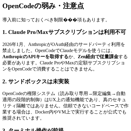
OpenCodeの弱み・注意点
導入前に知っておくべき制限���項もあります。
1. Claude Pro/Maxサブスクリプションは利用不可
2026年1月、AnthropicがOAuth経由のサードパーティ利用を
禁止しました。OpenCodeでClaudeモデルを使うには、
AnthropicのAPIキーを取得する
か、
Zen経由で従量課金
する
必要があります。Claude ProやMaxの定額サブスクリプショ
ンをOpenCodeで消費することはできません。
2. サンドボックスは未実装
OpenCodeの権限システム（読み取り専用→限定編集→自動
適用の段階的制御）はUX上の通知機能であり、真のセキュ
リティ隔離ではありません。信頼できないコードベースで作
業する場合は、Docker内やVM上で実行することが公式でも
推奨されています。
3. ターミナル操作が前提