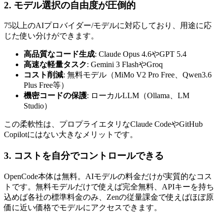
2. モデル選択の自由度が圧倒的
75以上のAIプロバイダー/モデルに対応しており、用途に応
じた使い分けができます。
高品質なコード生成
: Claude Opus 4.6やGPT 5.4
高速な軽量タスク
: Gemini 3 FlashやGroq
コスト削減
: 無料モデル（MiMo V2 Pro Free、Qwen3.6
Plus Free等）
機密コードの保護
: ローカルLLM（Ollama、LM
Studio）
この柔軟性は、プロプライエタリなClaude CodeやGitHub
Copilotにはない大きなメリットです。
3. コストを自分でコントロールできる
OpenCode本体は無料。AIモデルの料金だけが実質的なコス
トです。無料モデルだけで使えば完全無料、APIキーを持ち
込めば各社の標準料金のみ、Zenの従量課金で使えばほぼ原
価に近い価格でモデルにアクセスできます。