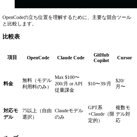
OpenCodeの立ち位置を理解するために、主要な競合ツール
と比較します。
比較表
GitHub
項目
OpenCode
Claude Code
Cursor
Copilot
Max $100〜
無料（モデル
$20/
料金
200/月 or API
$10〜39/月
月〜
利用料のみ）
従量課金
GPT系
複数モ
対応モ
75以上（自由
Claudeモデル
+Claude（限
デル対
デル
選択）
のみ
定的）
応