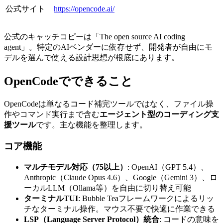
公式サイト
https://opencode.ai/
公式のキャッチコピーは「The open source AI coding
agent」。特定のAIベンダーに依存せず、開発者が自由にモ
デルを選んで使える設計思想が根底にあります。
OpenCodeでできること
OpenCodeは単なるコード補完ツールではなく、ファイル操
作やコマンド実行まで含む
エージェント型のコーディング支
援ツール
です。主な機能を整理します。
コア機能
マルチモデル対応（75以上）
: OpenAI（GPT 5.4）、
Anthropic（Claude Opus 4.6）、Google（Gemini 3）、ロ
ーカルLLM（Ollama等）を自由に切り替え可能
ターミナルTUI
: Bubble Teaフレームワークによるリッ
チなターミナル操作。マウス不要で快適に作業できる
LSP（Language Server Protocol）統合
: コードの意味を