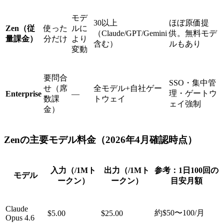
モデ
30以上
ほぼ原価提
Zen（従
使った
ルに
（Claude/GPT/Gemini
供。無料モデ
量課金）
分だけ
より
含む）
ルもあり
変動
要問合
SSO・集中管
せ（席
全モデル+自社ゲー
理・ゲートウ
Enterprise
—
数課
トウェイ
ェイ強制
金）
Zenの主要モデル料金（2026年4月確認時点）
入力（/1Mト
出力（/1Mト
参考：1日100回の
モデル
ークン）
ークン）
目安月額
Claude
約$50〜100/月
$5.00
$25.00
Opus 4.6