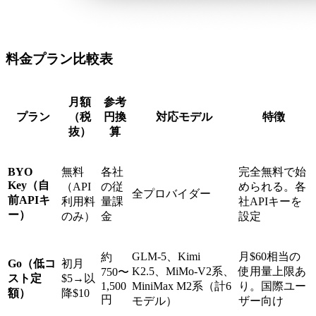
料金プラン比較表
月額
参考
プラン
（税
円換
対応モデル
特徴
抜）
算
BYO
無料
各社
完全無料で始
Key（自
（API
の従
められる。各
全プロバイダー
前APIキ
利用料
量課
社APIキーを
ー）
のみ）
金
設定
GLM-5、Kimi
月$60相当の
約
Go（低コ
初月
K2.5、MiMo-V2系、
使用量上限あ
750〜
スト定
$5→以
1,500
MiniMax M2系（計6
り。国際ユー
額）
降$10
円
モデル）
ザー向け