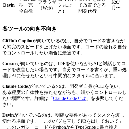
ブラウザ
$20/
Devin
型・完
ク丸ご
て放置できる
月〜
（Web）
全自律
と）
開発代行
各ツールの向き不向き
GitHub Copilot
が向いているのは、自分でコードを書きなが
ら補完のスピードを上げたい場面です。コードの流れを自分
でコントロールしたい場合に最適です。
Cursor
が向いているのは、IDEを使いながらAIと対話してコ
ードを改善したい場合です。自分でコードを書くが、重い処
理はAIに任せたいという中間的なスタイルに合います。
Claude Code
が向いているのは、開発者自身がCLIを使い、
ある程度の自律性を持たせながらも、細かくコントロールし
たい場面です。詳細は「
Claude Codeとは
」を参照してくだ
さい。
Devin
が向いているのは、明確な要件があってタスクを渡し
切れる場面です。「このバグを直してPRを出しておいて」
「このレガシーコードをPythonからTypeScriptに書き換え