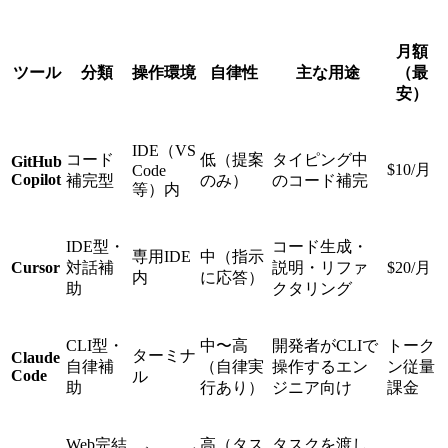
月額
ツール
分類
操作環境
自律性
主な用途
（最
安）
IDE（VS
コード
低（提案
タイピング中
GitHub
$10/月
Code
Copilot
補完型
のみ）
のコード補完
等）内
IDE型・
コード生成・
専用IDE
中（指示
Cursor
対話補
説明・リファ
$20/月
内
に応答）
助
クタリング
CLI型・
中〜高
開発者がCLIで
トーク
ターミナ
Claude
自律補
（自律実
操作するエン
ン従量
Code
ル
助
行あり）
ジニア向け
課金
Web完結
高（タス
タスクを渡し