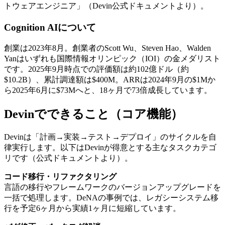
トウェアエンジニア」（Devin公式ドキュメントより）。
Cognition AIについて
創業は2023年8月。創業者のScott Wu、Steven Hao、Walden
Yanはいずれも国際情報オリンピック（IOI）の金メダリスト
です。2025年9月時点での評価額は約102億ドル（約
$10.2B）、累計調達額は$400M。ARRは2024年9月の$1Mか
ら2025年6月に$73Mへと、18ヶ月で73倍成長しています。
Devinでできること（コア機能）
Devinは「計画→実装→テスト→デプロイ」のサイクルを自
律実行します。以下はDevinが得意とする主なタスクカテゴ
リです（公式ドキュメントより）。
コード移行・リファクタリング
言語の移行やフレームワークのバージョンアップグレードを
一括で処理します。DeNAの事例では、レガシーシステム移
行を予定6ヶ月から実績1ヶ月に短縮しています。