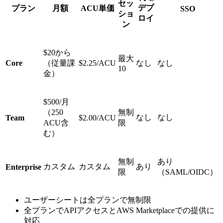
セッ
デプ
プラン
月額
ACU単価
SSO
ショ
ロイ
ン
$20から
最大
Core
（従量課
$2.25/ACU
なし
なし
10
金）
$500/月
（250
無制
なし
なし
Team
$2.00/ACU
ACU含
限
む）
無制
あり
カスタム
カスタム
あり
Enterprise
限
（SAML/OIDC）
ユーザーシートは全プランで無制限
全プランでAPIアクセスとAWS Marketplaceでの提供に
対応