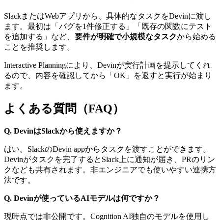
SlackまたはWebアプリから、具体的なタスクをDevinに渡し
ます。最初は「バグを1件修正する」「既存の関数にテスト
を追加する」など、
要件が明確で小規模なタスク
から始める
ことを推奨します。
Interactive Planningにより、Devinが実行計画を提示してくれ
るので、内容を確認してから「OK」を返すと実行が始まり
ます。
よくある質問（FAQ）
Q. DevinはSlackから使えますか？
はい。SlackのDevin appからタスクを渡すことができます。
Devinがタスクを完了するとSlack上に通知が届き、PRのリン
クなども共有されます。非エンジニアでも使いやすい連携方
法です。
Q. Devinが使っているAIモデルは何ですか？
現時点では非公開です。Cognition AI独自のモデルを使用し