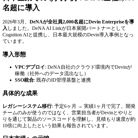
名超に導入
2026年3月、
DeNAが全社員2,000名超にDevin Enterpriseを導
入
しました。DeNA AI Linkが日本展開パートナーとして
Cognition AIと提携し、日本最大規模のDevin導入事例となっ
ています。
導入形態
VPCデプロイ
: DeNA自社のクラウド環境内でDevinが
稼働（社外へのデータ流出なし）
SSO統合
: 既存のID管理基盤と連携
具体的な成果
レガシーシステム移行
: 予定6ヶ月 → 実績1ヶ月で完了。開発
チームのみが使うのではなく、営業担当者がDevinとやりと
りを通じて製品のソースコードを理解し、見積もり速度が約
10倍に向上したという効果も報告されています。