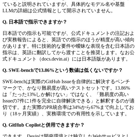
ていると説明されていますが、具体的なモデル名や基盤
LLMの詳細は公式情報として開示されていません。
Q. 日本語で指示できますか？
日本語での指示も可能ですが、公式ドキュメントの注記およ
び実務報告によると、英語での指示のほうが精度が高い傾向
があります。特に技術的な要件や曖昧な表現を含む日本語の
指示は、英語に翻訳してから渡すことを推奨します。なお公
式ドキュメント（docs.devin.ai）には日本語版があります。
Q. SWE-benchで13.86%という数値は低くないですか？
SWE-benchは実際のGitHub Issueを自律的に解決するベンチ
マークで、かなり難易度が高いテストセットです。13.86%
は「たった13%しか解けない」ではなく、「難易度の高い
Issueの7件に1件を完全に自律解決できる」と解釈するのが適
切です。また実際のPR統合率は34%から67%まで向上してお
り（18ヶ月実績）、実務環境での有用性を示しています。
Q. GitHub Copilotと併用できますか？
できます。Devinは開発環境とは独立したWebサービスとし