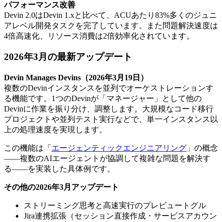
パフォーマンス改善
Devin 2.0はDevin 1.xと比べて、ACUあたり83%多くのジュニ
アレベル開発タスクを完了しています。また問題解決速度は
4倍高速化、リソース消費は2倍効率化されています。
2026年3月の最新アップデート
Devin Manages Devins（2026年3月19日）
複数のDevinインスタンスを並列でオーケストレーションす
る機能です。1つのDevinが「マネージャー」として他の
Devinに作業を振り分け、調整します。大規模なコード移行
プロジェクトや並列テスト実行などで、単一インスタンス以
上の処理速度を実現します。
この機能は「
エージェンティックエンジニアリング
」の概念
——複数のAIエージェントが協調して複雑な問題を解決す
る——を実装した具体例です。
その他の2026年3月アップデート
ストリーミング思考と高速実行のプレビュートグル
Jira連携拡張（セッション直接作成・サービスアカウン