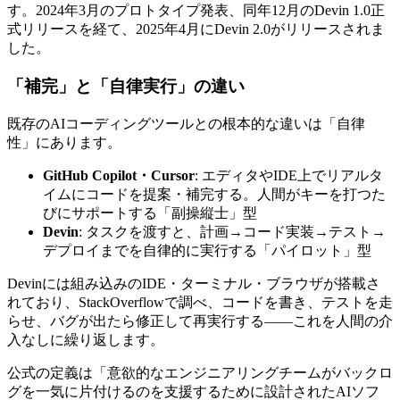
す。2024年3月のプロトタイプ発表、同年12月のDevin 1.0正
式リリースを経て、2025年4月にDevin 2.0がリリースされま
した。
「補完」と「自律実行」の違い
既存のAIコーディングツールとの根本的な違いは「自律
性」にあります。
GitHub Copilot・Cursor
: エディタやIDE上でリアルタ
イムにコードを提案・補完する。人間がキーを打つた
びにサポートする「副操縦士」型
Devin
: タスクを渡すと、計画→コード実装→テスト→
デプロイまでを自律的に実行する「パイロット」型
Devinには組み込みのIDE・ターミナル・ブラウザが搭載さ
れており、StackOverflowで調べ、コードを書き、テストを走
らせ、バグが出たら修正して再実行する——これを人間の介
入なしに繰り返します。
公式の定義は「意欲的なエンジニアリングチームがバックロ
グを一気に片付けるのを支援するために設計されたAIソフ