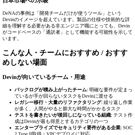
日本市場への示唆
DeNAの事例は「開発チームだけが使うツール」という
Devinのイメージを超えています。製品の仕様や技術的な詳
細を理解する必要がある非エンジニア職にとっても、Devin
がコードベースの「通訳者」として機能する可能性を示して
います。
こんな人・チームにおすすめ / おすす
めしない場面
Devinが向いているチーム・用途
バックログが積み上がったチーム
: 明確な要件が定まっ
ているが手が回らないタスクをDevinに渡せる
レガシー移行・大量のリファクタリング
: 繰り返し作業
が多く、人間がやると膨大な時間がかかるタスク
テストを書きたいが後回しになっている組織
: テスト作
成はDevinが最も得意とするカテゴリの一つ
エンタープライズでセキュリティ要件がある企業
: SOC
2 Type II取得・VPCデプロイに対応