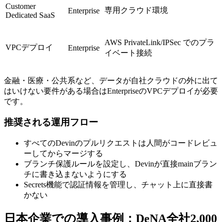
Customer
専用クラウド環境
Enterprise
Dedicated SaaS
AWS PrivateLink/IPSec でのプラ
VPCデプロイ
Enterprise
イベート接続
金融・医療・公共系など、データが自社クラウドの外に出て
はいけない要件がある場合はEnterpriseのVPCデプロイが必要
です。
推奨される運用フロー
すべてのDevinのプルリクエストは人間がコードレビュ
ーしてからマージする
ブランチ保護ルールを設定し、Devinが直接mainブラン
チに書き込まないようにする
Secrets機能で認証情報を管理し、チャット上に直接書
かない
日本企業での導入事例：DeNA全社2,000