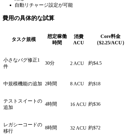
自動リチャージ設定が可能
費用の具体的な試算
想定稼働
Core料金
消費
タスク規模
時間
ACU
（$2.25/ACU）
小さなバグ修正1
30分
約$4.5
2 ACU
件
中規模機能の追加
2時間
8 ACU
約$18
テストスイートの
4時間
約$36
16 ACU
追加
レガシーコードの
8時間
約$72
32 ACU
移行