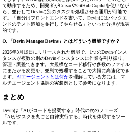
て動作するため、開発者がCursorやGitHub Copilotを使いなが
ら、並行してDevinに別のタスクを処理させる運用が可能で
す。「自分はフロントエンドを書いて、Devinにはバックエ
ンドのテスト追加を並行してやらせる」といった分担が現実
的です。
Q. 「Devin Manages Devins」とはどういう機能ですか？
2026年3月19日にリリースされた機能で、1つのDevinインス
タンスが複数の別のDevinインスタンスに作業を割り振り、
管理・調整できます。大規模なコード移行や多数のファイル
にまたがる変更を、並列で処理することで大幅に高速化でき
ます。
AIエージェントとは何か
を理解している方には、マ
ルチエージェント協調の実装例として参考になります。
まとめ
Devinは「AIがコードを提案する」時代の次のフェーズ——
「AIがタスクを丸ごと自律実行する」時代を体現するツー
ルです。