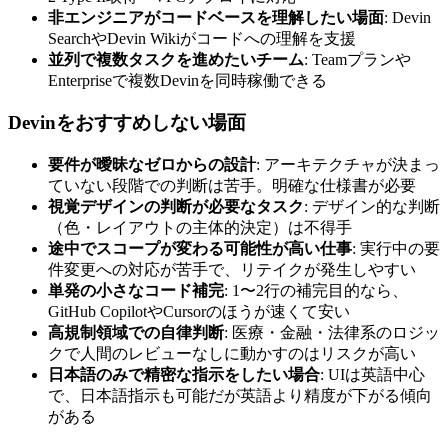
非エンジニアがコードベースを理解したい場面
: Devin
SearchやDevin Wikiがコードへの理解を支援
並列で複数タスクを進めたいチーム
: Teamプランや
Enterpriseで複数Devinを同時稼働できる
Devinをおすすめしない場面
要件が曖昧なゼロからの設計
: アーキテクチャが決まっ
ていない段階での判断は苦手。明確な仕様書が必要
視覚デザインの判断が必要なタスク
: デザイン的な判断
（色・レイアウトの主体的決定）は不得手
途中でスコープが変わる可能性が高い仕事
: 実行中の要
件変更への対応が苦手で、リテイクが発生しやすい
単発の小さなコード補完
: 1〜2行の補完目的なら、
GitHub CopilotやCursorのほうが速くて安い
高規制領域での自律判断
: 医療・金融・法律系のロジッ
クで人間のレビューなしに動かすのはリスクが高い
日本語のみで精密な指示をしたい場合
: UIは英語中心
で、日本語指示も可能だが英語より精度が下がる傾向
がある