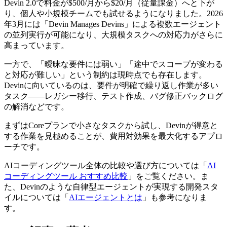
Devin 2.0で料金が$500/月から$20/月（従量課金）へと下が
り、個人や小規模チームでも試せるようになりました。2026
年3月には「Devin Manages Devins」による複数エージェント
の並列実行が可能になり、大規模タスクへの対応力がさらに
高まっています。
一方で、「曖昧な要件には弱い」「途中でスコープが変わる
と対応が難しい」という制約は現時点でも存在します。
Devinに向いているのは、要件が明確で繰り返し作業が多い
タスク——レガシー移行、テスト作成、バグ修正バックログ
の解消などです。
まずはCoreプランで小さなタスクから試し、Devinが得意と
する作業を見極めることが、費用対効果を最大化するアプロ
ーチです。
AIコーディングツール全体の比較や選び方については「
AI
コーディングツール おすすめ比較
」をご覧ください。ま
た、Devinのような自律型エージェントが実現する開発スタ
イルについては「
AIエージェントとは
」も参考になりま
す。