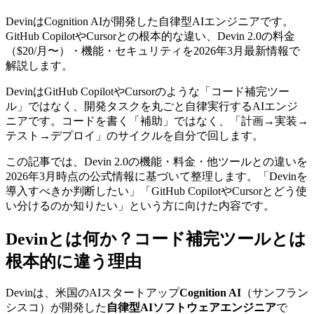
DevinはCognition AIが開発した自律型AIエンジニアです。
GitHub CopilotやCursorとの根本的な違い、Devin 2.0の料金
（$20/月〜）・機能・セキュリティを2026年3月最新情報で
解説します。
DevinはGitHub CopilotやCursorのような「コード補完ツー
ル」ではなく、開発タスクを丸ごと自律実行するAIエンジ
ニアです。コードを書く「補助」ではなく、「計画→実装→
テスト→デプロイ」のサイクルを自分で回します。
この記事では、Devin 2.0の機能・料金・他ツールとの違いを
2026年3月時点の公式情報に基づいて整理します。「Devinを
導入すべきか判断したい」「GitHub CopilotやCursorとどう使
い分けるのか知りたい」という方に向けた内容です。
Devinとは何か？コード補完ツールとは
根本的に違う理由
Devinは、米国のAIスタートアップ
Cognition AI
（サンフラン
シスコ）が開発した
自律型AIソフトウェアエンジニア
で