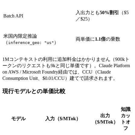
入出力とも
50%割引
（$5
Batch API
／$25）
米国内限定推論
両単価に
1.1倍
の乗数
（
）
inference_geo: "us"
1Mコンテキストの利用に追加料金はかかりません（900kト
ークンのリクエストも9kと同じ単価です）。Claude Platform
on AWS / Microsoft Foundry経由では、CCU（Claude
Consumption Unit、$0.01/CCU）建てで請求されます。
現行モデルとの単価比較
知識
出力
カッ
モデル
入力（$/MTok）
（$/MTok）
トオ
フ