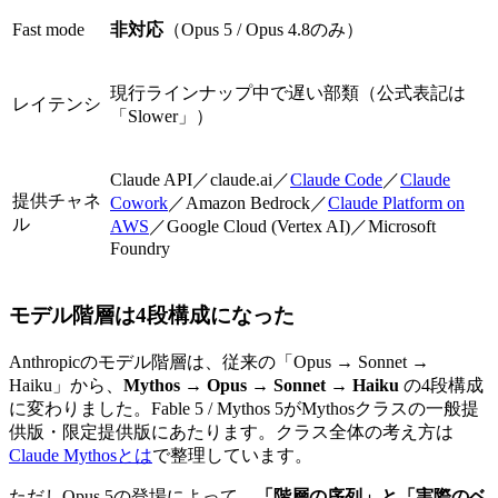
Fast mode
非対応
（Opus 5 / Opus 4.8のみ）
現行ラインナップ中で遅い部類（公式表記は
レイテンシ
「Slower」）
Claude API／claude.ai／
Claude Code
／
Claude
提供チャネ
Cowork
／Amazon Bedrock／
Claude Platform on
ル
AWS
／Google Cloud (Vertex AI)／Microsoft
Foundry
モデル階層は4段構成になった
Anthropicのモデル階層は、従来の「Opus → Sonnet →
Haiku」から、
Mythos → Opus → Sonnet → Haiku
の4段構成
に変わりました。Fable 5 / Mythos 5がMythosクラスの一般提
供版・限定提供版にあたります。クラス全体の考え方は
Claude Mythosとは
で整理しています。
ただしOpus 5の登場によって、
「階層の序列」と「実際のベ