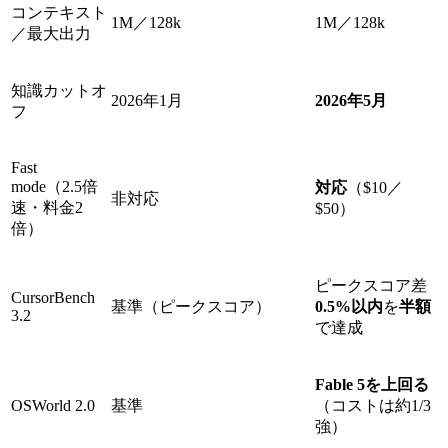
コンテキスト
1M／128k
1M／128k
／最大出力
知識カットオ
2026年1月
2026年5月
フ
Fast
mode（2.5倍
対応
（$10／
非対応
速・料金2
$50）
倍）
ピークスコア差
CursorBench
基準（ピークスコア）
0.5%以内
を
半額
3.2
で達成
Fable 5を上回る
OSWorld 2.0
基準
（コストは約1/3
強）