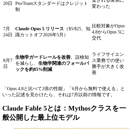
金される体系に
20日
Pro/Teamスタンダードはクレジット
変わった
制
比較対象がOpus
7月
Claude Opus 5 リリース
（$5/$25、知
4.8からOpus 5に
24日
識カットオフ2026年5月）
交代
ライフサイエン
生物学ガードレールを改善
。誤検知
8月7
ス業務での使い
を減らし、
生物学関連のフォールバ
日
勝手が大きく改
ックを約85%削減
善
「Opus 4.8と比べて2倍の性能」「6月から無料で使える」と
いった記述を見かけたら、それは7月以前の情報です。
Claude Fable 5とは：Mythosクラスを一
般公開した最上位モデル