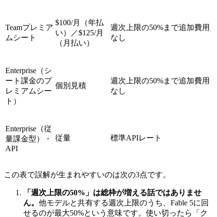
$100/月（年払
Teamプレミア
週次上限の50%まで追加費用
い）／$125/月
ムシート
なし
（月払い）
Enterprise（シ
ート課金のプ
週次上限の50%まで追加費用
個別見積
レミアムシー
なし
ト）
Enterprise（従
従量
標準APIレート
量課金型）・
API
この表で誤解が生まれやすいのは次の3点です。
「週次上限の50%」は総枠が増える話ではありませ
ん。
他モデルと共有する週次上限のうち、Fable 5に回
せるのが最大50%という意味です。使い切ったら「ク