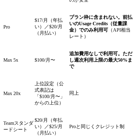
プラン枠に含まれない。前払
$17/月（年払
いのUsage Credits（従量課
い）／$20/月
Pro
金）でのみ利用可
（API相当
（月払い）
レート）
追加費用なしで利用可。ただ
Max 5x
$100/月〜
し週次利用上限の最大50%ま
で
上位設定（公
式表記は
同上
Max 20x
「$100/月〜」
からの上位）
$20/月（年払
Teamスタンダ
い）／$25/月
Proと同じくクレジット制
ードシート
（月払い）