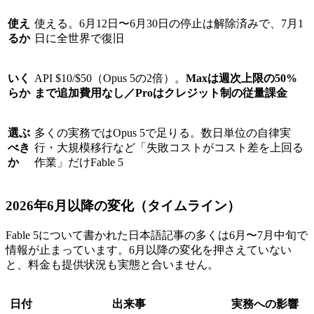
使え
使える。6月12日〜6月30日の停止は解除済みで、7月1
るか
日に全世界で復旧
いく
API $10/$50（Opus 5の2倍）。
Maxは週次上限の50%
らか
まで追加費用なし／Proはクレジット制の従量課金
選ぶ
多くの実務ではOpus 5で足りる。数日単位の自律実
べき
行・大規模移行など「失敗コストがコスト差を上回る
か
作業」だけFable 5
2026年6月以降の変化（タイムライン）
Fable 5について書かれた日本語記事の多くは6月〜7月中旬で
情報が止まっています。6月以降の変化を押さえていない
と、料金も提供状況も実態と合いません。
日付
出来事
実務への影響