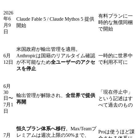
2026
有料プランに一
年6
Claude Fable 5 / Claude Mythos 5 提供
時的な無償同梱
月9
開始
で開始
日
米国政府が輸出管理を適用。
6月
Anthropicは国籍のリアルタイム確認
一時的に世界中
12日
が不可能なため
全ユーザーのアクセ
で利用不可に
スを停止
6月
「現在停止中」
30
輸出管理が解除され、
全世界で提供
日〜
という記述はす
再開
7月1
べて過去のもの
日
恒久プラン体系へ移行
。Max/Teamプ
Proは使うほど課
7月
レミアムは週次上限の50%まで、