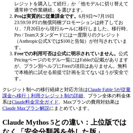
レジットを購入して続行」か「他モデルに切り替えて
通常枠で作業継続」を選びます。
Proは実質的に従量課金です。
6月9日〜7月19日
23:59:59 PTの無償同梱プロモーションは終了してお
り、7月20日から現行ルールに移行しました。移行時、
Pro / Teamスタンダードには一度限りのクレジット
（Anthropic公式Xでは$100と告知）が付与されていま
す。
Freeでの利用可否は公式に明示されていません。
公式
Pricingページのモデル一覧にはFableの記載があります
が、プラン別ヘルプにFreeの項目はありません。無料
で本格的に試せる前提で計画を立てないほうが安全で
す。
クレジット制への移行経緯と対応方法は
Claude Fable 5が従量
課金へ移行｜利用クレジット制の詳細
、プラン全体の料金体
系は
Claude料金完全ガイド
、Maxプランの費用対効果は
Claude Maxプラン解説
にまとめています。
Claude Mythos 5との違い：上位版では
なく「安全分類器を外した版」