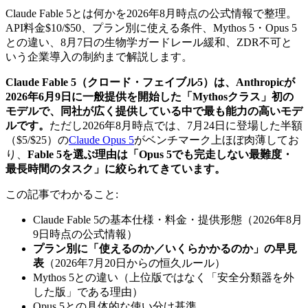
Claude Fable 5とは何かを2026年8月時点の公式情報で整理。
API料金$10/$50、プラン別に使える条件、Mythos 5・Opus 5
との違い、8月7日の生物学ガードレール緩和、ZDR不可と
いう企業導入の制約まで解説します。
Claude Fable 5（クロード・フェイブル5）は、Anthropicが
2026年6月9日に一般提供を開始した「Mythosクラス」初の
モデルで、同社が広く提供している中で最も能力の高いモデ
ルです。
ただし2026年8月時点では、7月24日に登場した半額
（$5/$25）の
Claude Opus 5
がベンチマーク上ほぼ肉薄してお
り、
Fable 5を選ぶ理由は「Opus 5でも完走しない最難度・
最長時間のタスク」に絞られてきています。
この記事でわかること:
Claude Fable 5の基本仕様・料金・提供形態（2026年8月
9日時点の公式情報）
プラン別に「使えるのか／いくらかかるのか」の早見
表
（2026年7月20日からの恒久ルール）
Mythos 5との違い（上位版ではなく「安全分類器を外
した版」である理由）
Opus 5との具体的な使い分け基準