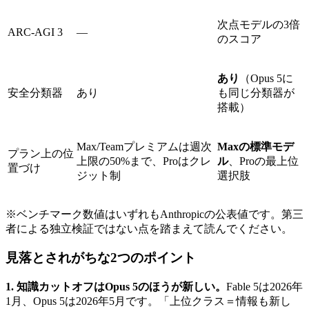
次点モデルの3倍
ARC-AGI 3
—
のスコア
あり
（Opus 5に
安全分類器
あり
も同じ分類器が
搭載）
Max/Teamプレミアムは週次
Maxの標準モデ
プラン上の位
上限の50%まで、Proはクレ
ル
、Proの最上位
置づけ
ジット制
選択肢
※ベンチマーク数値はいずれもAnthropicの公表値です。第三
者による独立検証ではない点を踏まえて読んでください。
見落とされがちな2つのポイント
1. 知識カットオフはOpus 5のほうが新しい。
Fable 5は2026年
1月、Opus 5は2026年5月です。「上位クラス＝情報も新し