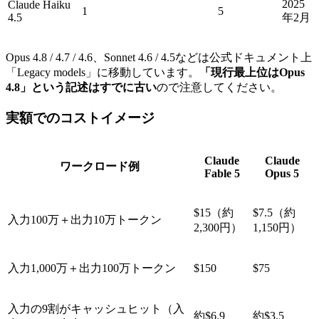
2025
Claude Haiku
1
5
4.5
年2月
Opus 4.8 / 4.7 / 4.6、Sonnet 4.6 / 4.5などは公式ドキュメント上
「Legacy models」に移動しています。
「現行最上位はOpus
4.8」という記述はすでに古い
ので注意してください。
実額でのコストイメージ
Claude
Claude
ワークロード例
Fable 5
Opus 5
$15（約
$7.5（約
入力100万＋出力10万トークン
2,300円）
1,150円）
入力1,000万＋出力100万トークン
$150
$75
入力の9割がキャッシュヒット（入
約$6.9
約$3.5