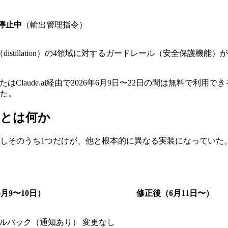
停止中
（輸出管理指令）
istillation）の4領域に対するガードレール（安全保護機能
たはClaude.ai経由で2026年6月9日〜22日の間は無料で
った。
」とは何か
いた。しかしそのうち1つだけが、他と根本的に異なる実装になっていた
）
月9〜10日）
修正後（6月11日〜）
ルバック（通知あり）
変更なし