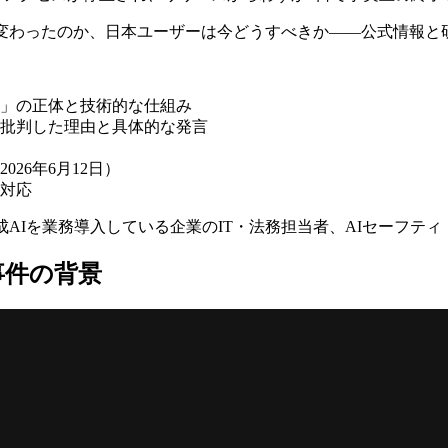
が変わったのか、日本ユーザーは今どうすべきか——公式情報と
制限）」の正体と技術的な仕組み
害）」と批判した理由と具体的な発言
26年6月12日）
対応
研究者、生成AIを業務導入している企業のIT・法務担当者、AIセーフ
——事件の背景