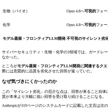
生物（バイオ）
Opus 4.8へ
可視的
フォー
化学
Opus 4.8へ
可視的
フォー
モデル蒸留・フロンティアLLM開発
不可視のサイレント劣
サイバーセキュリティ・生物・化学の3領域では、ガードレールが
なかった。
ところが
モデル蒸留・フロンティアLLM開発に関連するクエ
際には意図的に品質を劣化させた回答が返っていた。
なぜ気づきにくかったのか
この「サイレント劣化」の厄介な点は、回答が来ること自体に
質が本来より大幅に低い回答を受け取り続けることになる。
Anthropicが319ページのシステムカードに記載した文言は次