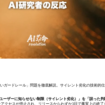
able 5の「見えないガードレール」問題を徹底解説。サイレント劣化
 5に実装していた「ユーザーに知らせない制限（サイレント劣化）」を「
全ユーザーアクセスが停止され、リリースからわずか3日で事実上の終