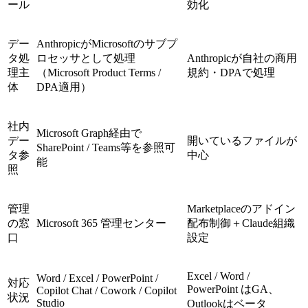
ール
効化
デー
AnthropicがMicrosoftのサブプ
タ処
ロセッサとして処理
Anthropicが自社の商用
理主
（Microsoft Product Terms /
規約・DPAで処理
体
DPA適用）
社内
Microsoft Graph経由で
デー
開いているファイルが
SharePoint / Teams等を参照可
タ参
中心
能
照
管理
Marketplaceのアドイン
の窓
Microsoft 365 管理センター
配布制御＋Claude組織
口
設定
Excel / Word /
Word / Excel / PowerPoint /
対応
PowerPoint はGA、
Copilot Chat / Cowork / Copilot
状況
Studio
Outlookはベータ