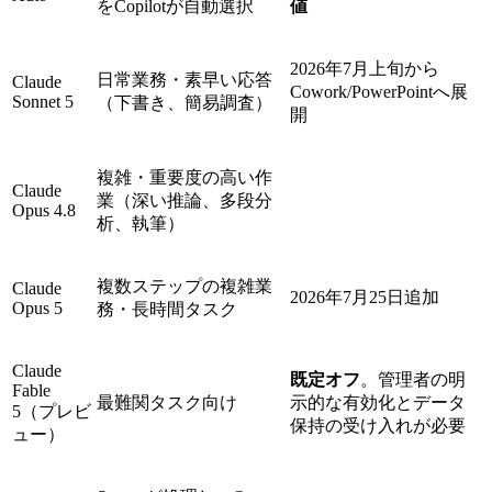
をCopilotが自動選択
値
2026年7月上旬から
日常業務・素早い応答
Claude
Cowork/PowerPointへ展
Sonnet 5
（下書き、簡易調査）
開
複雑・重要度の高い作
Claude
業（深い推論、多段分
Opus 4.8
析、執筆）
複数ステップの複雑業
Claude
2026年7月25日追加
Opus 5
務・長時間タスク
Claude
既定オフ
。管理者の明
Fable
最難関タスク向け
示的な有効化とデータ
5（プレビ
保持の受け入れが必要
ュー）