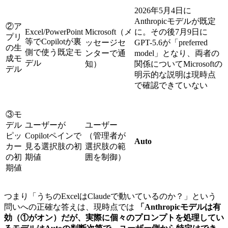
2026年5月4日に
Anthropicモデルが既定
②ア
Excel/PowerPoint
Microsoft（メ
に。その後7月9日に
プリ
等でCopilotが裏
ッセージセ
GPT-5.6が「preferred
の生
側で使う既定モ
ンターで通
model」となり、両者の
成モ
デル
知）
関係についてMicrosoftの
デル
明示的な説明は現時点
で確認できていない
③モ
デル
ユーザーが
ユーザー
ピッ
Copilotペインで
（管理者が
Auto
カー
見る選択肢の初
選択肢の範
の初
期値
囲を制御）
期値
つまり「うちのExcelはClaudeで動いているのか？」という
問いへの正確な答えは、現時点では
「Anthropicモデルは有
効（①がオン）だが、実際に個々のプロンプトを処理してい