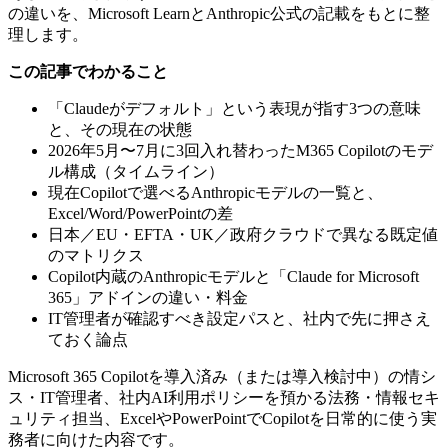
の違いを、Microsoft LearnとAnthropic公式の記載をもとに整
理します。
この記事でわかること
「Claudeがデフォルト」という表現が指す3つの意味
と、その現在の状態
2026年5月〜7月に3回入れ替わったM365 Copilotのモデ
ル構成（タイムライン）
現在Copilotで選べるAnthropicモデルの一覧と、
Excel/Word/PowerPointの差
日本／EU・EFTA・UK／政府クラウドで異なる既定値
のマトリクス
Copilot内蔵のAnthropicモデルと「Claude for Microsoft
365」アドインの違い・料金
IT管理者が確認すべき設定パスと、社内で先に押さえ
ておく論点
Microsoft 365 Copilotを導入済み（または導入検討中）の情シ
ス・IT管理者、社内AI利用ポリシーを預かる法務・情報セキ
ュリティ担当、ExcelやPowerPointでCopilotを日常的に使う実
務者に向けた内容です。