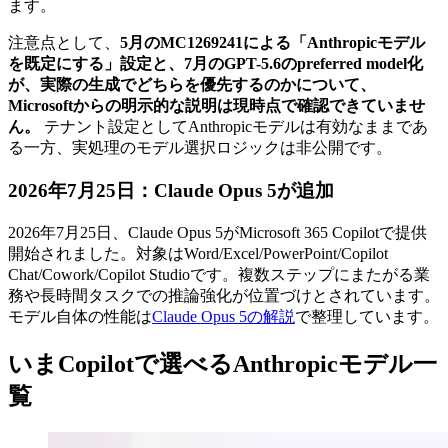
ます。
注意点として、
5月のMC1269241による「Anthropicモデル
を既定にする」設定と、7月のGPT-5.6のpreferred model化
が、実際の生成でどちらを優先するのかについて、
Microsoftからの明示的な説明は現時点で確認できていませ
ん。
テナント設定としてAnthropicモデルは有効なままであ
る一方、実処理のモデル選択ロジックは非公開です。
2026年7月25日：Claude Opus 5が追加
2026年7月25日、Claude Opus 5がMicrosoft 365 Copilotで提供
開始されました。対象はWord/Excel/PowerPoint/Copilot
Chat/Cowork/Copilot Studioです。複数ステップにまたがる業
務や長時間タスクでの推論強化が位置づけとされています。
モデル自体の性能は
Claude Opus 5の解説
で整理しています。
いまCopilotで選べるAnthropicモデル一
覧