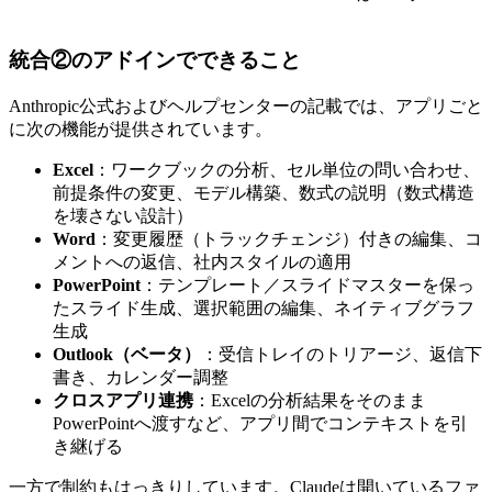
統合②のアドインでできること
Anthropic公式およびヘルプセンターの記載では、アプリごと
に次の機能が提供されています。
Excel
：ワークブックの分析、セル単位の問い合わせ、
前提条件の変更、モデル構築、数式の説明（数式構造
を壊さない設計）
Word
：変更履歴（トラックチェンジ）付きの編集、コ
メントへの返信、社内スタイルの適用
PowerPoint
：テンプレート／スライドマスターを保っ
たスライド生成、選択範囲の編集、ネイティブグラフ
生成
Outlook（ベータ）
：受信トレイのトリアージ、返信下
書き、カレンダー調整
クロスアプリ連携
：Excelの分析結果をそのまま
PowerPointへ渡すなど、アプリ間でコンテキストを引
き継げる
一方で制約もはっきりしています。Claudeは開いているファ