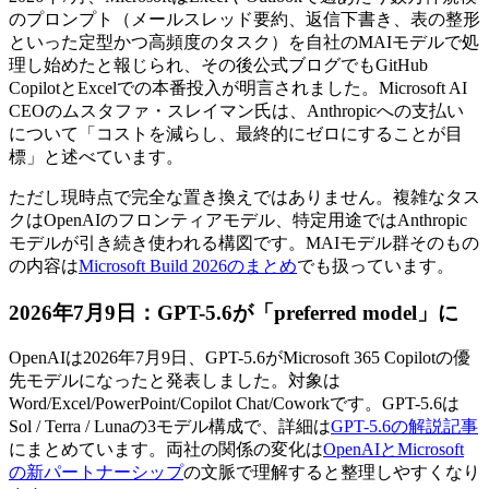
のプロンプト（メールスレッド要約、返信下書き、表の整形
といった定型かつ高頻度のタスク）を自社のMAIモデルで処
理し始めたと報じられ、その後公式ブログでもGitHub
CopilotとExcelでの本番投入が明言されました。Microsoft AI
CEOのムスタファ・スレイマン氏は、Anthropicへの支払い
について「コストを減らし、最終的にゼロにすることが目
標」と述べています。
ただし現時点で完全な置き換えではありません。複雑なタス
クはOpenAIのフロンティアモデル、特定用途ではAnthropic
モデルが引き続き使われる構図です。MAIモデル群そのもの
の内容は
Microsoft Build 2026のまとめ
でも扱っています。
2026年7月9日：GPT-5.6が「preferred model」に
OpenAIは2026年7月9日、GPT-5.6がMicrosoft 365 Copilotの優
先モデルになったと発表しました。対象は
Word/Excel/PowerPoint/Copilot Chat/Coworkです。GPT-5.6は
Sol / Terra / Lunaの3モデル構成で、詳細は
GPT-5.6の解説記事
にまとめています。両社の関係の変化は
OpenAIとMicrosoft
の新パートナーシップ
の文脈で理解すると整理しやすくなり