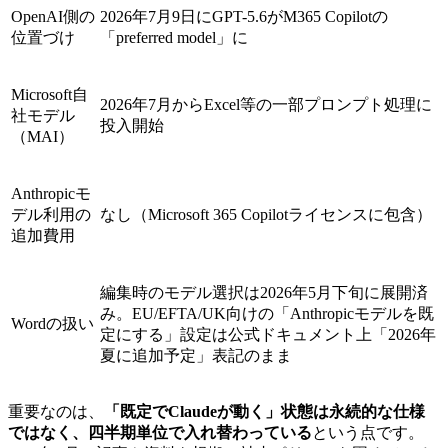
OpenAI側の
2026年7月9日にGPT-5.6がM365 Copilotの
位置づけ
「preferred model」に
Microsoft自
2026年7月からExcel等の一部プロンプト処理に
社モデル
投入開始
（MAI）
Anthropicモ
デル利用の
なし（Microsoft 365 Copilotライセンスに包含）
追加費用
編集時のモデル選択は2026年5月下旬に展開済
み。EU/EFTA/UK向けの「Anthropicモデルを既
Wordの扱い
定にする」設定は公式ドキュメント上「2026年
夏に追加予定」表記のまま
重要なのは、
「既定でClaudeが動く」状態は永続的な仕様
ではなく、四半期単位で入れ替わっている
という点です。