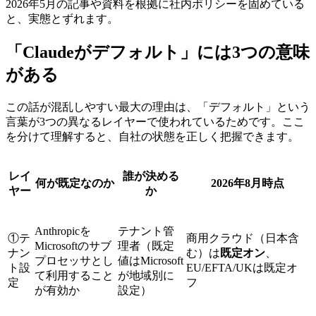
2026年5月の記事や資料を根拠に社内ポリシーを固めている
と、実態とずれます。
「Claudeがデフォルト」には3つの意味
がある
この話が混乱しやすい最大の理由は、「デフォルト」という
言葉が3つの異なるレイヤーで使われているためです。ここ
を分けて理解すると、自社の状態を正しく把握できます。
レイ
誰が決める
何が既定なのか
2026年8月時点
ヤー
か
Anthropicを
テナント管
①テ
商用クラウド（日本含
Microsoftのサブ
理者（既定
ナン
む）は
既定オン
、
プロセッサとし
値はMicrosoft
ト設
EU/EFTA/UKは既定オ
て利用すること
が地域別に
定
フ
が有効か
設定）