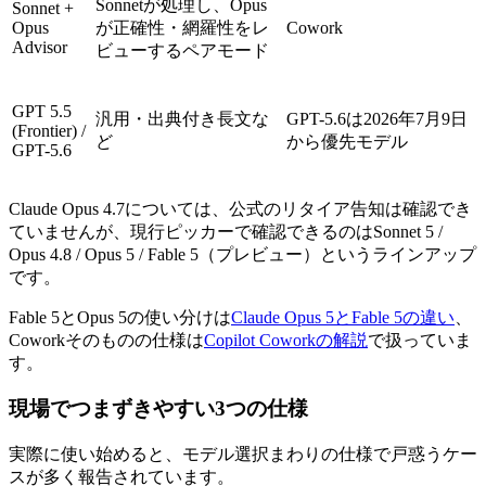
Sonnetが処理し、Opus
Sonnet +
Opus
が正確性・網羅性をレ
Cowork
Advisor
ビューするペアモード
GPT 5.5
汎用・出典付き長文な
GPT-5.6は2026年7月9日
(Frontier) /
ど
から優先モデル
GPT-5.6
Claude Opus 4.7については、公式のリタイア告知は確認でき
ていませんが、現行ピッカーで確認できるのはSonnet 5 /
Opus 4.8 / Opus 5 / Fable 5（プレビュー）というラインアップ
です。
Fable 5とOpus 5の使い分けは
Claude Opus 5とFable 5の違い
、
Coworkそのものの仕様は
Copilot Coworkの解説
で扱っていま
す。
現場でつまずきやすい3つの仕様
実際に使い始めると、モデル選択まわりの仕様で戸惑うケー
スが多く報告されています。