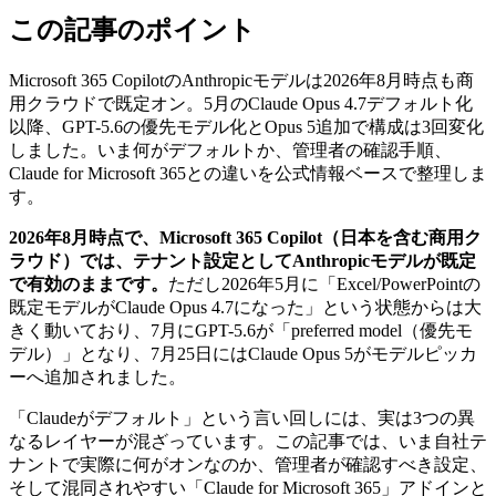
この記事のポイント
Microsoft 365 CopilotのAnthropicモデルは2026年8月時点も商
用クラウドで既定オン。5月のClaude Opus 4.7デフォルト化
以降、GPT-5.6の優先モデル化とOpus 5追加で構成は3回変化
しました。いま何がデフォルトか、管理者の確認手順、
Claude for Microsoft 365との違いを公式情報ベースで整理しま
す。
2026年8月時点で、Microsoft 365 Copilot（日本を含む商用ク
ラウド）では、テナント設定としてAnthropicモデルが既定
で有効のままです。
ただし2026年5月に「Excel/PowerPointの
既定モデルがClaude Opus 4.7になった」という状態からは大
きく動いており、7月にGPT-5.6が「preferred model（優先モ
デル）」となり、7月25日にはClaude Opus 5がモデルピッカ
ーへ追加されました。
「Claudeがデフォルト」という言い回しには、実は3つの異
なるレイヤーが混ざっています。この記事では、いま自社テ
ナントで実際に何がオンなのか、管理者が確認すべき設定、
そして混同されやすい「Claude for Microsoft 365」アドインと