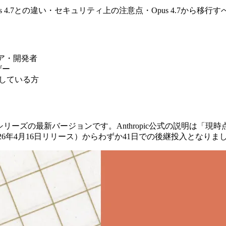
pus 4.7との違い・セキュリティ上の注意点・Opus 4.7か
ニア・開発者
ザー
か検討している方
pus」シリーズの最新バージョンです。Anthropic公式の説明は「現時点で
Opus 4.7（2026年4月16日リリース）からわずか41日での後継投入となり