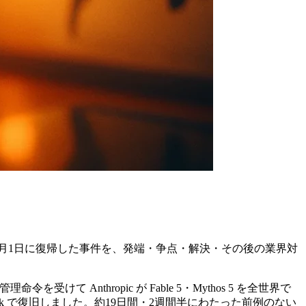
0日に解除・7月1日に復帰した事件を、発端・争点・解決・その後の業界対
令を受けて Anthropic が Fable 5・Mythos 5 を全世界で
aude Cowork で復旧しました。約19日間・2週間半にわたった前例のない