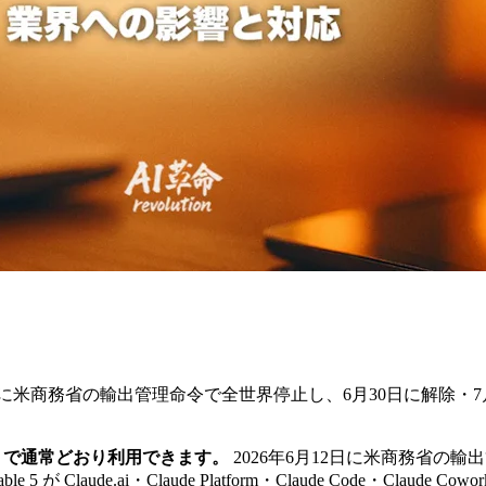
hos 5が2026年6月に米商務省の輸出管理命令で全世界停止し、6月3
月5日）で通常どおり利用できます。
2026年6月12日に米商務省の輸出管理命
 Claude.ai・Claude Platform・Claude Code・Cl