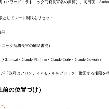
領
（ハワード・ラトニック商務長官名の書簡）。同日夜、Anthro
表。補償としてレート制限をリセット
再開
トニック商務長官の解除書簡）
（Claude.ai・Claude Platform・Claude Code・Claude Cowork）
CEO が「政府はフロンティアモデルをブロック・撤回する権限を持つ
何か（停止前の位置づけ）