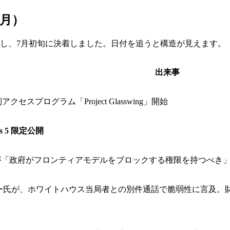
7月）
開し、7月初旬に決着しました。日付を追うと構造が見えます。
出来事
表・統制アクセスプログラム「Project Glasswing」開始
os 5 限定公開
Amodei CEO が「政府がフロンティアモデルをブロックする権限を持つ
・ジャシー氏が、ホワイトハウス当局者との別件通話で脆弱性に言