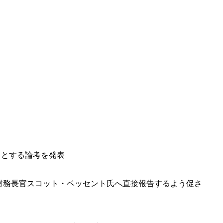
べき」とする論考を発表
及。財務長官スコット・ベッセント氏へ直接報告するよう促さ