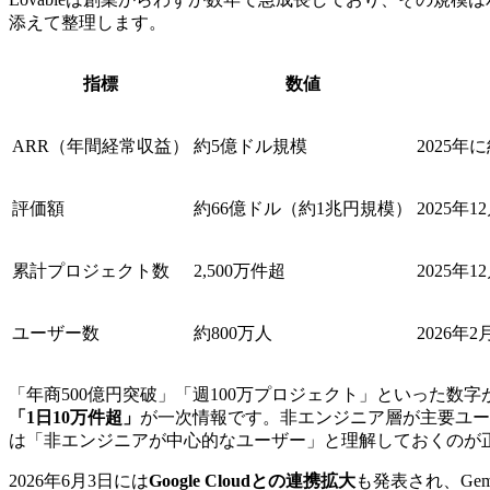
添えて整理します。
指標
数値
ARR（年間経常収益）
約5億ドル規模
2025年
評価額
約66億ドル（約1兆円規模）
2025年12
累計プロジェクト数
2,500万件超
2025
ユーザー数
約800万人
2026年
「年商500億円突破」「週100万プロジェクト」といった数
「1日10万件超」
が一次情報です。非エンジニア層が主要ユー
は「非エンジニアが中心的なユーザー」と理解しておくのが
2026年6月3日には
Google Cloudとの連携拡大
も発表され、Gemi