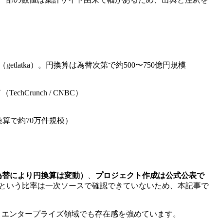
（getlatka）。円換算は為替次第で約500〜750億円規模
（TechCrunch / CNBC）
換算で約70万件規模）
為替により円換算は変動）
、
プロジェクト作成は公式公表で
」という比率は一次ソースで確認できていないため、本記事で
nt」を提供するなど、エンタープライズ領域でも存在感を強めています。