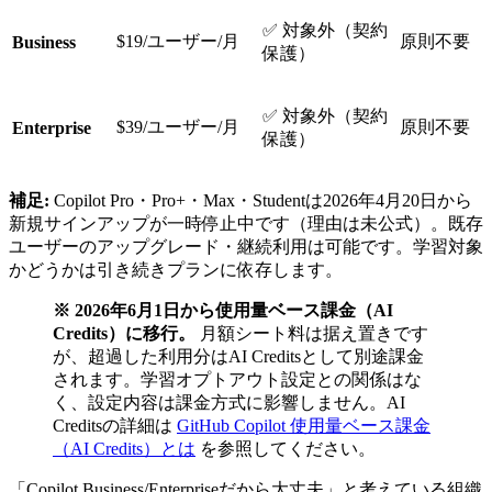
✅ 対象外（契約
$19/ユーザー/月
原則不要
Business
保護）
✅ 対象外（契約
$39/ユーザー/月
原則不要
Enterprise
保護）
補足:
Copilot Pro・Pro+・Max・Studentは2026年4月20日から
新規サインアップが一時停止中です（理由は未公式）。既存
ユーザーのアップグレード・継続利用は可能です。学習対象
かどうかは引き続きプランに依存します。
※ 2026年6月1日から使用量ベース課金（AI
Credits）に移行。
月額シート料は据え置きです
が、超過した利用分はAI Creditsとして別途課金
されます。学習オプトアウト設定との関係はな
く、設定内容は課金方式に影響しません。AI
Creditsの詳細は
GitHub Copilot 使用量ベース課金
（AI Credits）とは
を参照してください。
「Copilot Business/Enterpriseだから大丈夫」と考えている組織