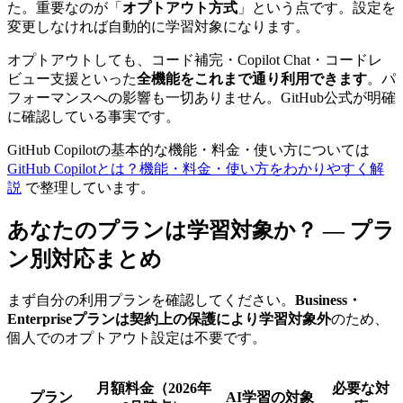
た。重要なのが「
オプトアウト方式
」という点です。設定を
変更しなければ自動的に学習対象になります。
オプトアウトしても、コード補完・Copilot Chat・コードレ
ビュー支援といった
全機能をこれまで通り利用できます
。パ
フォーマンスへの影響も一切ありません。GitHub公式が明確
に確認している事実です。
GitHub Copilotの基本的な機能・料金・使い方については
GitHub Copilotとは？機能・料金・使い方をわかりやすく解
説
で整理しています。
あなたのプランは学習対象か？ — プラ
ン別対応まとめ
まず自分の利用プランを確認してください。
Business・
Enterpriseプランは契約上の保護により学習対象外
のため、
個人でのオプトアウト設定は不要です。
月額料金（2026年
必要な対
プラン
AI学習の対象