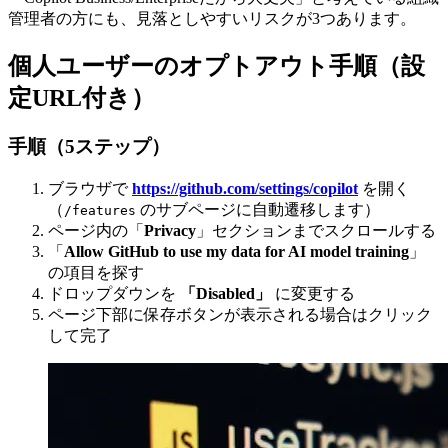
管理者の方にも、見落としやすいリスクが3つあります。
個人ユーザーのオプトアウト手順（設
定URL付き）
手順（5ステップ）
ブラウザで
https://github.com/settings/copilot
を開く
（
のサブページに自動遷移します）
/features
ページ内の「
Privacy
」セクションまでスクロールする
「
Allow GitHub to use my data for AI model training
」
の項目を探す
ドロップダウンを
「Disabled」
に変更する
ページ下部に保存ボタンが表示される場合はクリック
して完了