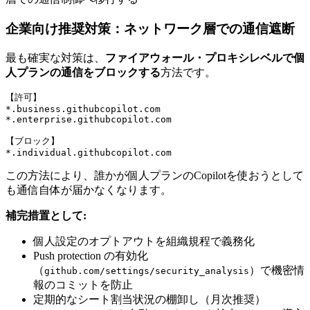
企業向け推奨対策：ネットワーク層での通信遮断
最も確実な対策は、
ファイアウォール・プロキシレベルで個
人プランの通信をブロックする
方法です。
【許可】

*.business.githubcopilot.com

*.enterprise.githubcopilot.com

【ブロック】

*.individual.githubcopilot.com
この方法により、誰かが個人プランのCopilotを使おうとして
も通信自体が届かなくなります。
補完措置として:
個人設定のオプトアウトを組織規程で義務化
Push protection の有効化
（
）で機密情
github.com/settings/security_analysis
報のコミットを防止
定期的なシート割当状況の棚卸し（月次推奨）