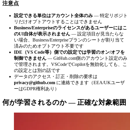
注意点
設定できる単位はアカウント全体のみ
— 特定リポジト
リだけオプトアウトすることはできません
Business/Enterpriseのライセンスがあるユーザーにはこ
のUI自体が表示されません
— 設定項目が見当たらな
い場合、Business/Enterpriseプランのシートが割り当て
済みのためオプトアウト不要です
IDE（VS Code等）側での設定では学習のオン/オフを
制御できません
— GitHub.com側のアカウント設定のみ
で管理されます。VSCodeでCopilotを無効化しても、こ
の設定とは別の話です
データのアクセス・訂正・削除の要求は
privacy@github.com
に連絡できます（EEA/UKユーザ
ーはGDPR権利あり）
何が学習されるのか — 正確な対象範囲