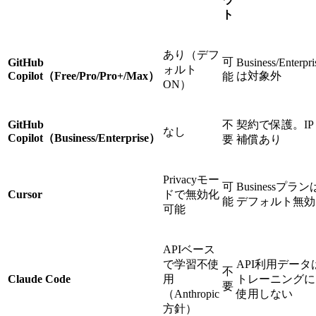
ト
あり（デフ
可
GitHub
Business/Enterpri
ォルト
Copilot（Free/Pro/Pro+/Max）
は対象外
能
ON）
GitHub
不
契約で保護。IP
なし
Copilot（Business/Enterprise）
要
補償あり
Privacyモー
可
Businessプラン
Cursor
ドで無効化
能
デフォルト無効
可能
APIベース
で学習不使
API利用データ
不
Claude Code
用
トレーニングに
要
（Anthropic
使用しない
方針）