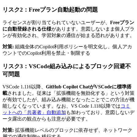
リスク2：Freeプラン自動起動の問題
ライセンスが割り当てられていないユーザーが、
Freeプラン
に自動登録される仕様
があります。意図しないまま個人プラ
ンが有効化され、学習対象の通信が始まる恐れがあります。
対策:
組織全体のCopilot利用ポリシーを明文化し、個人アカ
ウントでのCopilot利用を禁止・制限する
リスク3：VSCode組み込みによるブロック回避不
可問題
VSCode 1.116以降、
GitHub Copilot ChatがVSCodeに標準搭
載
されました。従来は「拡張機能を無効化する」という対策
が有効でしたが、組み込み機能となったことでこの方法が機
能しなくなっています。なお、VS Code 1.118以降では
コミ
ットへの「共著者」自動追加
も加わっており、意図しないデ
ータ露出の観点からも注意が必要です。
対策:
拡張機能レベルのブロックに依存せず、ネットワーク
層での通信制御へ移行する