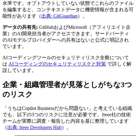
水準です。オプトアウトしていない状態でこれらのファイル
を編集すると、コンテキストデータに機密情報が含まれる可
能性があります（
出典: GitGuardian
）。
データの共有先:
GitHubおよびMicrosoft（アフィリエイト企
業）のAI開発担当者がアクセスできます。サードパーティ
のAIモデルプロバイダーへの共有はないと公式に明記され
ています。
AIコーディングツールのセキュリティリスク全般について
は
AIコーディングのセキュリティリスクと対策
で詳しく解
説しています。
企業・組織管理者が見落としがちな3つ
のリスク
「うちはCopilot Businessだから問題ない」と考えている組織
でも、以下の3つのリスクに注意が必要です。freee社の技術
チームが実際に調査・報告した内容を基に整理しています
（
出典: freee Developers Hub
）。