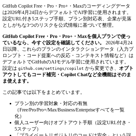
GitHub Copilot Free・Pro・Pro+・Maxのコーディングデータ
は2026年4月24日からデフォルトでAI学習に使用されます。
設定URL付き5ステップ手順、プラン別対応表、企業が見落
としがちな3つのリスクを公式情報に基づいて整理。
GitHub Copilot Free・Pro・Pro+・Maxを個人プランで使っ
ているなら、今すぐ設定を確認してください。
2026年4月24
日以降、これらのプランのインタラクションデータ（入力プ
ロンプト・コード提案への反応・コンテキスト情報など）は
デフォルトでGitHubのAIモデル学習に使用されています。
設定は
から変更でき、
オプト
github.com/settings/copilot
アウトしてもコード補完・Copilot Chatなど全機能はそのま
ま使えます。
この記事では以下をまとめています。
プラン別の学習対象・対応の有無
（Free/Pro/Pro+/Max/Business/Enterpriseすべてを一覧
化）
個人ユーザー向けオプトアウト手順（設定URL付き・
5ステップ）
「プライベートリポジトリのコードは安全」という誤