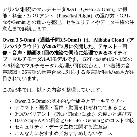
アリババ開発のマルチモーダルAI「Qwen 3.5-Omni」の機
能・料金・3バリアント（Plus/Flash/Light）の選び方・GPT-
4oやGeminiとの違いを整理。セキュリティやデータ主権の注
意点まで解説します。
Qwen 3.5-Omni（通義千問3.5-Omni）は、Alibaba Cloud（ア
リババクラウド）が2026年3月に公開した、テキスト・画
像・音声・動画を1回の推論で同時に処理できるネイティ
ブ・マルチモーダルAIモデルです。
GPT-4oの約1/6〜1/25の
API料金でマルチモーダル処理が可能な点と、113言語の音
声認識・36言語の音声合成に対応する多言語性能の高さが注
目されています。
この記事では、以下の内容を整理しています。
Qwen 3.5-Omniの基本的な仕組みとアーキテクチャ
テキスト・画像・音声・動画それぞれでできること
3つのバリアント（Plus / Flash / Light）の違いと選び方
DashScope APIの料金とGPT-4o・Geminiとのコスト比較
セキュリティ・データ主権に関する注意点
こんな方におすすめ／おすすめしないケース