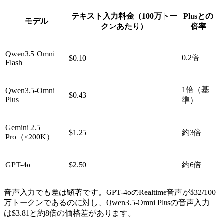
テキスト入力料金（100万トー
Plusとの
モデル
クンあたり）
倍率
Qwen3.5-Omni
0.2倍
$0.10
Flash
1倍（基
Qwen3.5-Omni
$0.43
Plus
準）
Gemini 2.5
$1.25
約3倍
Pro（≤200K）
GPT-4o
$2.50
約6倍
音声入力でも差は顕著です。GPT-4oのRealtime音声が$32/100
万トークンであるのに対し、Qwen3.5-Omni Plusの音声入力
は$3.81と約8倍の価格差があります。