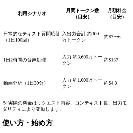
月間トークン数
月額料金
利用シナリオ
（目安）
（目安）
日常的なテキスト質問応答
入出力合計 約300
約$3〜6
（1日100回）
万トークン
入力 約3,600万トー
1日2時間の音声処理
約$137
クン
入力 約1,000万トー
動画分析（1日30分）
約$4.3
クン
※ 実際の料金はリクエスト内容、コンテキスト長、出力モ
ダリティにより変動します。
使い方・始め方