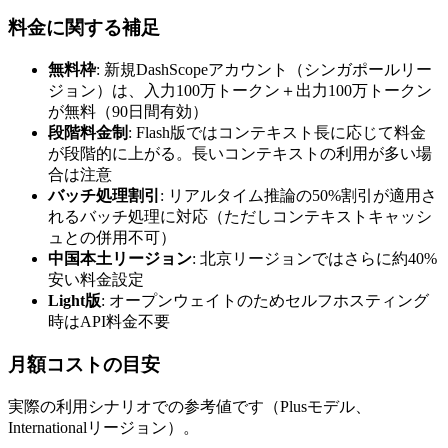
料金に関する補足
無料枠
: 新規DashScopeアカウント（シンガポールリー
ジョン）は、入力100万トークン＋出力100万トークン
が無料（90日間有効）
段階料金制
: Flash版ではコンテキスト長に応じて料金
が段階的に上がる。長いコンテキストの利用が多い場
合は注意
バッチ処理割引
: リアルタイム推論の50%割引が適用さ
れるバッチ処理に対応（ただしコンテキストキャッシ
ュとの併用不可）
中国本土リージョン
: 北京リージョンではさらに約40%
安い料金設定
Light版
: オープンウェイトのためセルフホスティング
時はAPI料金不要
月額コストの目安
実際の利用シナリオでの参考値です（Plusモデル、
Internationalリージョン）。