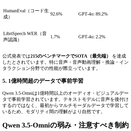
HumanEval（コード生
92.6%
GPT-4o: 89.2%
成）
LibriSpeech WER（音
1.7%
GPT-4o: 2.2%
声認識）
公式発表では
215のベンチマークでSOTA（最先端）
を達成
したとされています。特に音声・音声動画理解・推論・イン
タラクション分野での性能が際立っています。
5. 1億時間超のデータで事前学習
Qwen 3.5-Omniは1億時間以上のオーディオ・ビジュアルデー
タで事前学習されています。テキストモデルに音声を後付け
するのではなく、最初からマルチモーダルデータで学習して
いるため、モダリティ間の理解がより自然です。
Qwen 3.5-Omniの弱み・注意すべき制約