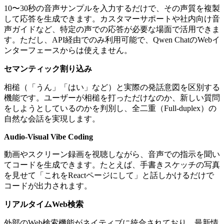
10〜30秒の音声サンプルを入力するだけで、その声質を複製
して応答を生成できます。カスタマーサポートや社内向け音
声ガイドなど、特定の声での応答が必要な場面で活用できま
す。ただし、API経由でのみ利用可能で、Qwen ChatのWebイ
ンターフェースからは使えません。
セマンティック割り込み
相槌（「うん」「はい」など）と実際の発話意図を区別する
機能です。ユーザーが相槌を打っただけなのか、新しい質問
をしようとしているのかを判別し、全二重（Full-duplex）の
自然な会話を実現します。
Audio-Visual Vibe Coding
動画やスクリーン録画を視聴しながら、音声での指示を聞い
てコードを生成できます。たとえば、手書きスケッチの写真
を見せて「これをReactページにして」と話しかけるだけで
コードが出力されます。
リアルタイムWeb検索
外部のWeb検索機能がネイティブに統合されており、最新情