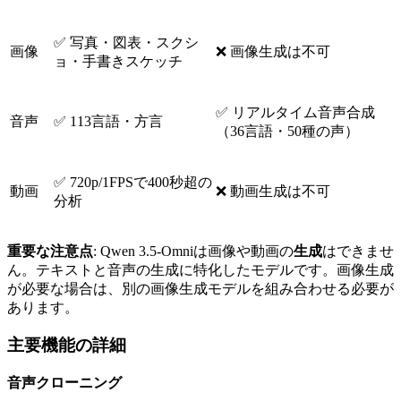
✅ 写真・図表・スクシ
画像
❌ 画像生成は不可
ョ・手書きスケッチ
✅ リアルタイム音声合成
音声
✅ 113言語・方言
（36言語・50種の声）
✅ 720p/1FPSで400秒超の
動画
❌ 動画生成は不可
分析
重要な注意点
: Qwen 3.5-Omniは画像や動画の
生成
はできませ
ん。テキストと音声の生成に特化したモデルです。画像生成
が必要な場合は、別の画像生成モデルを組み合わせる必要が
あります。
主要機能の詳細
音声クローニング