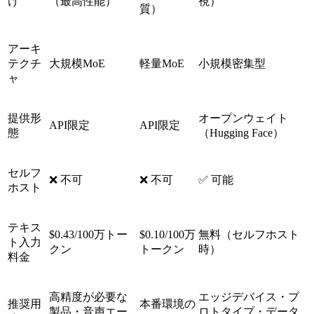
け
（最高性能）
視）
質）
アーキ
テクチ
大規模MoE
軽量MoE
小規模密集型
ャ
提供形
オープンウェイト
API限定
API限定
態
（Hugging Face）
セルフ
❌ 不可
❌ 不可
✅ 可能
ホスト
テキス
$0.43/100万トー
$0.10/100万
無料（セルフホスト
ト入力
クン
トークン
時）
料金
高精度が必要な
エッジデバイス・プ
推奨用
本番環境の
製品・音声エー
ロトタイプ・データ