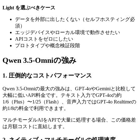
Light を選ぶべきケース
データを外部に出したくない（セルフホスティング必
須）
エッジデバイスやローカル環境で動作させたい
APIコストをゼロにしたい
プロトタイプや概念検証段階
Qwen 3.5-Omniの強み
1. 圧倒的なコストパフォーマンス
Qwen 3.5-Omniの最大の強みは、GPT-4oやGeminiと比較して
大幅に低いAPI料金です。テキスト入力でGPT-4oの約
1/6（Plus）〜1/25（Flash）、音声入力ではGPT-4o Realtimeの
約1/8の料金で利用できます。
マルチモーダルAIをAPIで大量に処理する場合、この価格差
は月額コストに直結します。
2. ネイティブ・マルチモーダルの処理速度