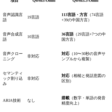
項目
Qwen3-Omni
Qwen3.5-Omni
音声認識言
113言語・方言
（74言語
19言語
語
+39の中国方言）
音声合成言
36言語
（29言語+7つの中
10言語
語
国方言）
音声クロー
対応
（10〜30秒の音声サ
非対応
ニング
ンプルから複製）
セマンティ
対応
（相槌と発話意図の
ック割り込
非対応
区別）
み
搭載
（数字・単語の発音
ARIA技術
なし
精度向上）