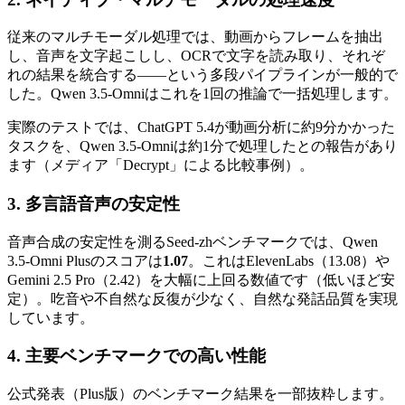
従来のマルチモーダル処理では、動画からフレームを抽出
し、音声を文字起こしし、OCRで文字を読み取り、それぞ
れの結果を統合する――という多段パイプラインが一般的で
した。Qwen 3.5-Omniはこれを1回の推論で一括処理します。
実際のテストでは、ChatGPT 5.4が動画分析に約9分かかった
タスクを、Qwen 3.5-Omniは約1分で処理したとの報告があり
ます（メディア「Decrypt」による比較事例）。
3. 多言語音声の安定性
音声合成の安定性を測るSeed-zhベンチマークでは、Qwen
3.5-Omni Plusのスコアは
1.07
。これはElevenLabs（13.08）や
Gemini 2.5 Pro（2.42）を大幅に上回る数値です（低いほど安
定）。吃音や不自然な反復が少なく、自然な発話品質を実現
しています。
4. 主要ベンチマークでの高い性能
公式発表（Plus版）のベンチマーク結果を一部抜粋します。