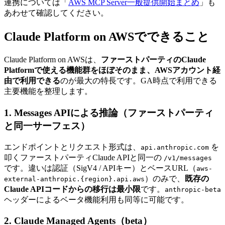
連携については「
AWS MCP Server一般提供開始まとめ
」も
あわせて確認してください。
Claude Platform on AWSでできること
Claude Platform on AWSは、
ファーストパーティのClaude
Platformで使える機能群をほぼそのまま、AWSアカウント経
由で利用できる
のが最大の特長です。GA時点で利用できる
主要機能を整理します。
1. Messages APIによる推論（ファーストパーティ
と同一サーフェス）
エンドポイントとリクエスト形式は、
を
api.anthropic.com
叩くファーストパーティClaude APIと同一の
/v1/messages
です。違いは認証（SigV4 / APIキー）とベースURL（
aws-
）のみで、
既存の
external-anthropic.{region}.api.aws
Claude APIコードからの移行は最小限
です。
anthropic-beta
ヘッダーによるベータ機能利用も同等に可能です。
2. Claude Managed Agents（beta）