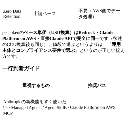
不要（AWS側でデー
Zero Data
申請ベース
Retention
タ処理）
per-tokenの
ベース単価（USD換算）はBedrock・Claude
Platform on AWS・直接Claude APIで完全に同一
です（後述
のCCU換算後も同じ）。値段で選ぶというよりは、「
運用
主体とコンプライアンス要件で選ぶ
」というのが正しい捉え
方です。
一行判断ガイド
重視するもの
推奨パス
Anthropicの新機能をすぐ使いた
Claude Platform on AWS
い / Managed Agents / Agent Skills /
MCP