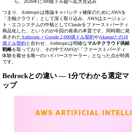
ら、2026年に300億ドル超へ拡大見込み
つまり、Anthropicは推論キャパシティ確保のためにAWSを
「主軸クラウド」として深く取り込み、AWSはエージェン
ト・エコシステムの中核としてClaudeをファーストパーティ
商品化した、というのが今回の発表の本質です。同時期に発
表された
Anthropic × Google 2,000億ドル契約
や
Akamaiとの18
億ドル契約
と合わせ、Anthropicは明確な
マルチクラウド供給
戦略
を取っており、その中でAWSが「ファーストパーティ
体験を載せる唯一のハイパースケーラー」となった点が特異
です。
Bedrockとの違い — 1分でわかる選定マ
ップ