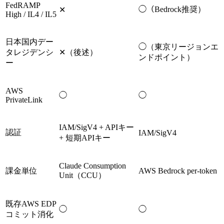
FedRAMP
◯（Bedrock推奨）
✕
High / IL4 / IL5
日本国内デー
◯（東京リージョンエ
タレジデンシ
✕（後述）
ンドポイント）
ー
AWS
◯
◯
PrivateLink
IAM/SigV4 + APIキー
認証
IAM/SigV4
+ 短期APIキー
Claude Consumption
課金単位
AWS Bedrock per-token
Unit（CCU）
既存AWS EDP
◯
◯
コミット消化