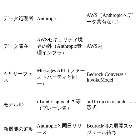
AWS（Anthropicへデ
データ処理者
Anthropic
ータ共有なし）
AWSセキュリティ境
データ滞在
界の
外
（Anthropic管
AWS内
理インフラ）
Messages API（ファー
API サーフェ
Bedrock Converse /
ストパーティと同
InvokeModel
ス
一）
等
claude-opus-4-7
anthropic.claude-...
モデルID
形式
（プレーン名）
Anthropicと
同日
リリ
Bedrock側の展開スケ
新機能の鮮度
ース
ジュール待ち