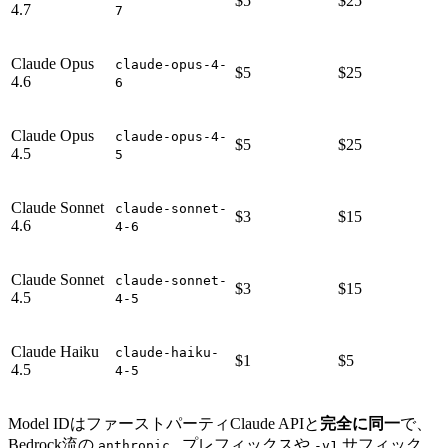
$5
$25
4.7
7
Claude Opus
claude-opus-4-
$5
$25
4.6
6
Claude Opus
claude-opus-4-
$5
$25
4.5
5
Claude Sonnet
claude-sonnet-
$3
$15
4.6
4-6
Claude Sonnet
claude-sonnet-
$3
$15
4.5
4-5
Claude Haiku
claude-haiku-
$1
$5
4.5
4-5
Model IDはファーストパーティClaude APIと
完全に同一
で、
Bedrock流の
プレフィックスや
サフィック
anthropic.
-v1