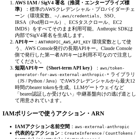
AWS IAM / SigV4 署名（推奨・エンタープライズ標
準）
：標準のAWSクレデンシャル・プロバイダーチェ
ーン（環境変数、
、SSO、
~/.aws/credentials
IRSA（Pod用ロール）、ECSタスクロール、EC2
IMDS）をすべてそのまま利用可能。Anthropic SDKは
内部でSigV4署名を生成します。
APIキー
：
環境変数として使
ANTHROPIC_AWS_API_KEY
う、AWS Console発行の長期APIキー。Claude Console
側で発行した第一者APIキーは利用不可なので注意し
てください。
短期APIキー（Short-term API key）
：
aws/token-
ライブラリ
generator-for-aws-external-anthropic-*
（JS / Python / Java）でAWSクレデンシャルから最大12
時間のbearer tokenを生成。LLMゲートウェイなど
「bearer認証しか受けない」中継基盤向けの逃げ道とし
て用意されています。
IAMポリシーで使うアクション・ARN
IAMアクション名前空間
：
aws-external-anthropic
代表的なアクション
：
/
/
CreateInference
CountTokens