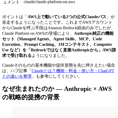
claude/claude-platform-on-aws
ュメント
ポイントは「
AWS上で動いている2つの公式Claudeパス
」が
並走するようになったことです。これまでAWSアカウント
からClaudeを呼ぶ手段はAmazon Bedrock経由のみでしたが、
Claude Platform on AWSの登場により、
Anthropic純正の機能
セット（Managed Agents、Agent Skills、MCP、Code
Execution、Prompt Caching、1Mコンテキスト、Computer
Use など）を「Bedrockではなく直接Anthropicから」AWS請
求で受け取れる
ようになりました。
Claudeそのものの基本機能や提供形態を先に押さえたい場合
は、ハブ記事「
Claudeとは？機能・料金・使い方・ChatGPT
との違いを整理
」も参考にしてください。
なぜ生まれたのか — Anthropic × AWS
の戦略的提携の背景