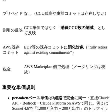
プリペイド
なし（CCU残高や事前コミットは存在しない）
CCU単価ではなく「
消費CCU数の削減
」とし
割引の反映
て反映
AWS既存
EDP等の既存コミットに
消化対象
（"fully retires
コミット
against existing commitments"）
AWS Marketplace側で処理（メータリングは税
税金
抜）
重要な単価規則
per-tokenベース単価は3経路で完全に同一
：直接Claude
API・Bedrock・Claude Platform on AWSで同じ。例えば
Sonnet 4.6で「1,000万入力＋200万出力」のトラフィッ