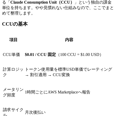
る「
Claude Consumption Unit（CCU）
」という独自の課金
単位を持ちます。やや見慣れない仕組みなので、ここでまと
めて整理します。
CCUの基本
項目
内容
CCU単価
$0.01 / CCU 固定
（100 CCU = $1.00 USD）
計算ロジッ
トークン使用量を標準USD単価でレーティング
ク
→ 割引適用 → CCU変換
メータリン
1時間ごとにAWS Marketplaceへ報告
グ頻度
請求サイク
月次後払い
ル