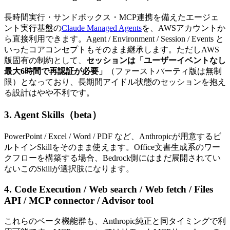
長時間実行・サンドボックス・MCP連携を備えたエージェ
ント実行基盤の
Claude Managed Agents
を、AWSアカウントか
ら直接利用できます。Agent / Environment / Session / Events と
いったコアコンセプトもそのまま継承します。ただしAWS
版固有の制約として、
セッションは「ユーザーイベントなし
最大6時間で再認証が必要」
（ファーストパーティ版は無制
限）となっており、長期間アイドル状態のセッションを抱え
る設計はやや不利です。
3. Agent Skills（beta）
PowerPoint / Excel / Word / PDF など、Anthropicが用意するビ
ルトインSkillをそのまま使えます。Office文書生成系のワー
クフローを構築する場合、Bedrock側にはまだ展開されてい
ないこのSkillが選択肢になります。
4. Code Execution / Web search / Web fetch / Files
API / MCP connector / Advisor tool
これらのベータ機能群も、Anthropic純正と同タイミングで利