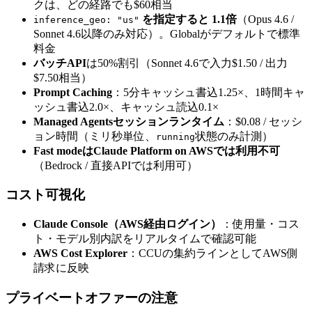
クは、どの経路でも$60相当
を指定すると 1.1倍
（Opus 4.6 /
inference_geo: "us"
Sonnet 4.6以降のみ対応）。Globalがデフォルトで標準
料金
バッチAPI
は50%割引（Sonnet 4.6で入力$1.50 / 出力
$7.50相当）
Prompt Caching
：5分キャッシュ書込1.25×、1時間キャ
ッシュ書込2.0×、キャッシュ読込0.1×
Managed Agentsセッションランタイム
：$0.08 / セッシ
ョン時間（ミリ秒単位、
状態のみ計測）
running
Fast modeはClaude Platform on AWSでは利用不可
（Bedrock / 直接APIでは利用可）
コスト可視化
Claude Console（AWS経由ログイン）
：使用量・コス
ト・モデル別内訳をリアルタイムで確認可能
AWS Cost Explorer
：CCUの集約ラインとしてAWS側
請求に反映
プライベートオファーの注意