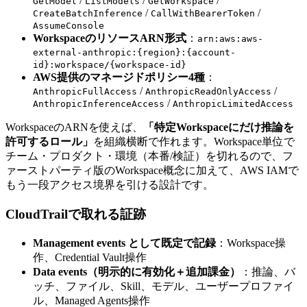
/
/
/
GetModel
ListModels
GetWorkspace
/
/
CreateBatchInference
CallWithBearerToken
AssumeConsole
WorkspaceのリソースARN形式
：
arn:aws:aws-
external-anthropic:{region}:{account-
id}:workspace/{workspace-id}
AWS提供のマネージドポリシー4種
：
/
/
AnthropicFullAccess
AnthropicReadOnlyAccess
/
AnthropicInferenceAccess
AnthropicLimitedAccess
WorkspaceのARNを使えば、
「特定Workspaceにだけ推論を
許可するロール」
を組織横断で作れます。Workspace単位で
チーム・プロダクト・環境（本番/検証）を切れるので、フ
ァーストパーティ版のWorkspace概念に加えて、AWS IAMで
もう一段アクセス境界を引ける設計です。
CloudTrailで取れる証跡
Management events として既定で記録
：Workspace操
作、Credential Vault操作
Data events（明示的に有効化＋追加課金）
：推論、バ
ッチ、ファイル、Skill、モデル、ユーザープロファイ
ル、Managed Agents操作