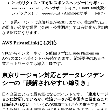
2つのリクエストIDがレスポンスヘッダーに付与
：
x-
（AWSサポート向け、CloudTrail検索イ
amzn-requestid
ンデックス）／
（Anthropicサポート向け）
request-id
データ系イベントは追加料金が発生しますが、推論呼び出し
の監査が必要な業界（金融・公共調達）では有効化が現実的
な選択肢になります。
AWS PrivateLinkにも対応
VPCからインターネットを経由せずにClaude Platform on
AWSのエンドポイントへ接続できます。閉域要件のある企
業ネットワークでも導入可能です。
東京リージョン対応とデータレジデン
シーの「誤解されやすい線引き」
日本企業にとって最も気になるポイントです。
「東京リージ
ョンに対応しているが、推論データが日本国内に留まること
は保証されない」
というのが2026年5月時点の事実です。こ
こを誤解したまま稟議を上げると後で揉めるので、はっきり