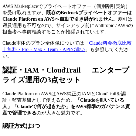
AWS Marketplaceでプライベートオファー（個別割引契約）
を受け取れますが、
既存のBedrockプライベートオファーは
Claude Platform on AWSへ自動で引き継がれません
。割引は
遡及適用も不可なので、サインアップ前にAnthropic / AWSの
担当者へ事前相談することが推奨されています。
Claude本体のプラン全体像については「
Claude料金徹底比較
｜無料・Pro・Max・Team・APIの違い
」も参照してくださ
い。
認証・IAM・CloudTrail — エンタープ
ライズ運用の3点セット
Claude Platform on AWSはAWS純正のIAMとCloudTrailを認
証・監査基盤として使えるため、
「Claudeを叩いている
人」「Claudeで何が起きたか」をAWS標準のガバナンス資
産で管理できる
のが大きな魅力です。
認証方式は3つ