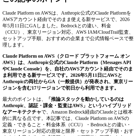
Claude Platform on AWSは、Anthropic公式のClaude Platformを
AWSアカウント経由でそのまま使える新サービスで、2026
年5月11日にGAしました。Bedrockとの違い、料金
（CCU）、東京リージョン対応、AWS IAM/CloudTrail監査、
セットアップ手順、おすすめの企業まで公式情報ベースで整
理します。
Claude Platform on AWS（クロード プラットフォーム オン
AWS）は、Anthropic公式のClaude Platform（Messages API
やClaude Console）を、自社のAWSアカウント経由でそのま
ま利用できる新サービスです。2026年5月11日にAWSと
Anthropicの両社からGA（一般提供）が発表され、東京リー
ジョンを含む17リージョンで初日から利用できます。
最大のポイントは、
「推論スタックを動かしているのは
Anthropic、認証・課金・監査はAWS」というハイブリッド
なアーキテクチャ
で、Amazon Bedrock経由のClaudeとは根本
的に異なる点です。本記事では、Claude Platform on AWSの
定義・できること・料金体系（CCU）・Bedrockとの違い・
東京リージョン対応の意味と限界・セットアップ手順・おす