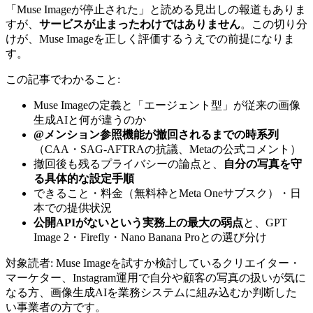
「Muse Imageが停止された」と読める見出しの報道もありま
すが、
サービスが止まったわけではありません
。この切り分
けが、Muse Imageを正しく評価するうえでの前提になりま
す。
この記事でわかること:
Muse Imageの定義と「エージェント型」が従来の画像
生成AIと何が違うのか
@メンション参照機能が撤回されるまでの時系列
（CAA・SAG-AFTRAの抗議、Metaの公式コメント）
撤回後も残るプライバシーの論点と、
自分の写真を守
る具体的な設定手順
できること・料金（無料枠とMeta Oneサブスク）・日
本での提供状況
公開APIがないという実務上の最大の弱点
と、GPT
Image 2・Firefly・Nano Banana Proとの選び分け
対象読者: Muse Imageを試すか検討しているクリエイター・
マーケター、Instagram運用で自分や顧客の写真の扱いが気に
なる方、画像生成AIを業務システムに組み込むか判断した
い事業者の方です。