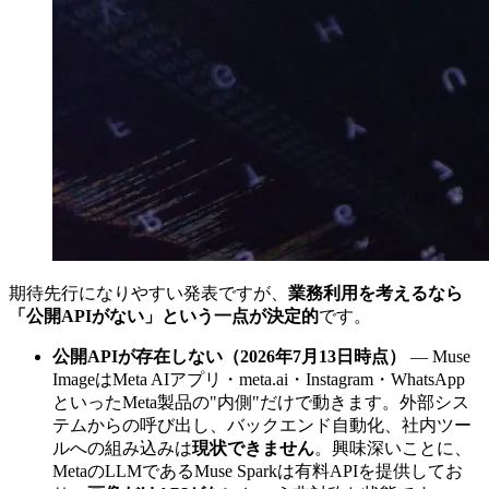
期待先行になりやすい発表ですが、
業務利用を考えるなら
「公開APIがない」という一点が決定的
です。
公開APIが存在しない（2026年7月13日時点）
— Muse
ImageはMeta AIアプリ・meta.ai・Instagram・WhatsApp
といったMeta製品の"内側"だけで動きます。外部シス
テムからの呼び出し、バックエンド自動化、社内ツー
ルへの組み込みは
現状できません
。興味深いことに、
MetaのLLMであるMuse Sparkは有料APIを提供してお