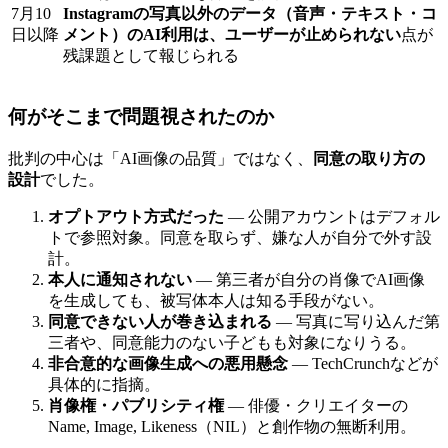
7月10
Instagramの写真以外のデータ（音声・テキスト・コ
日以降
メント）のAI利用は、ユーザーが止められない
点が
残課題として報じられる
何がそこまで問題視されたのか
批判の中心は「AI画像の品質」ではなく、
同意の取り方の
設計
でした。
オプトアウト方式だった
— 公開アカウントはデフォル
トで参照対象。同意を取らず、嫌な人が自分で外す設
計。
本人に通知されない
— 第三者が自分の肖像でAI画像
を生成しても、被写体本人は知る手段がない。
同意できない人が巻き込まれる
— 写真に写り込んだ第
三者や、同意能力のない子どもも対象になりうる。
非合意的な画像生成への悪用懸念
— TechCrunchなどが
具体的に指摘。
肖像権・パブリシティ権
— 俳優・クリエイターの
Name, Image, Likeness（NIL）と創作物の無断利用。