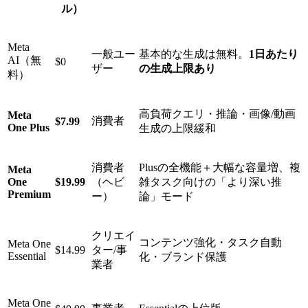
ル）
Meta
一般ユー
基本的な生成は無料。
1日あたり
AI（無
$0
ザー
の生成上限あり
料）
高負荷クエリ・推論・画像/動画
Meta
消費者
$7.99
One Plus
生成の上限緩和
消費者
Plusの全機能＋大幅な容量増、複
Meta
One
$19.99
（ヘビ
雑タスク向けの「より深い推
Premium
ー）
論」モード
クリエイ
コンテンツ強化・タスク自動
Meta One
$14.99
ター/事
Essential
化・ブランド保護
業者
Meta One