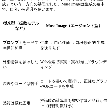
成」という一方向の処理でした。Muse Imageは生成の途中
で、自分から道具を使います。
従来型（拡散モデル
Muse Image（エージェント型）
など）
プロンプトを一発で
生成 → 自己評価 → 部分修正/再生成
画像に変換
を繰り返す
外部情報を参照しな
Web検索で事実・実在物にグラウンデ
い
ィング
コードを書いて実行し、正確なグラフ
図表やコードは苦手
やQRコードを生成
推論時の計算量を増やすほど品質が向
品質は概ね固定
上（ほぼ対数線形）