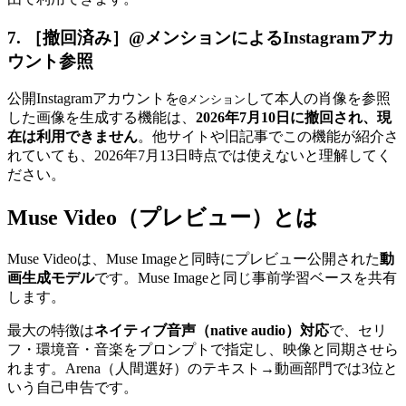
7. ［撤回済み］@メンションによるInstagramアカ
ウント参照
公開Instagramアカウントを
して本人の肖像を参照
@メンション
した画像を生成する機能は、
2026年7月10日に撤回され、現
在は利用できません
。他サイトや旧記事でこの機能が紹介さ
れていても、2026年7月13日時点では使えないと理解してく
ださい。
Muse Video（プレビュー）とは
Muse Videoは、Muse Imageと同時にプレビュー公開された
動
画生成モデル
です。Muse Imageと同じ事前学習ベースを共有
します。
最大の特徴は
ネイティブ音声（native audio）対応
で、セリ
フ・環境音・音楽をプロンプトで指定し、映像と同期させら
れます。Arena（人間選好）のテキスト→動画部門では3位と
いう自己申告です。