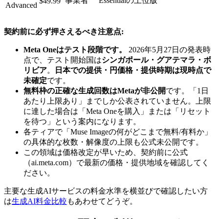
事業者
Essentialの上位版
$49.99
Advanced
契約前に必ず押さえるべき注意点:
Meta Oneはテスト段階です。
2026年5月27日の発表時
点で、テスト開始国は
シンガポール・グアテマラ・ボ
リビア
。
日本での提供・円価格・提供時期は現時点で
未確定
です。
無料枠の正確な生成回数はMetaが非公開
です。「1日
あたり上限あり」までしか公表されていません。上限
に達した場合は「Meta Oneを購入」または「リセット
を待つ」という案内になります。
各ティアで「Muse Imageの何がどこまで無料/有料か」
の具体的な枚数・解像度の上限も公式未公開です。
この領域は価格改定が早いため、契約前に公式
（ai.meta.com）で最新の価格・提供地域を確認してく
ださい。
主要な生成AIサービスの料金水準を横並びで確認したい方
は
生成AI料金比較
もあわせてどうぞ。