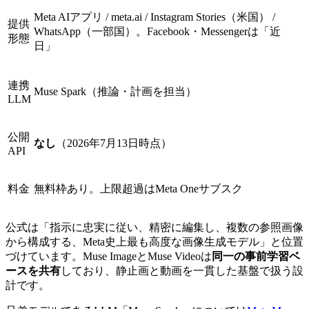
Meta AIアプリ / meta.ai / Instagram Stories（米国） /
提供
WhatsApp（一部国）。Facebook・Messengerは「近
形態
日」
連携
Muse Spark（推論・計画を担当）
LLM
公開
なし
（2026年7月13日時点）
API
料金
無料枠あり。上限超過はMeta Oneサブスク
公式は「指示に忠実に従い、精密に編集し、複数の参照画像
から構成する、Meta史上最も高度な画像生成モデル」と位置
づけています。Muse ImageとMuse Videoは
同一の事前学習ベ
ースを共有
しており、静止画と動画を一貫した基盤で扱う設
計です。