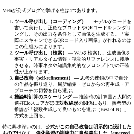
Metaが公式ブログで挙げる柱は4つあります。
ツール呼び出し（コーディング）
— モデルがコードを
書いて実行し、正確なプロットやQRコードをレンダリ
ングし、その出力を条件として画像を生成する。「実
際にスキャンできるQRコード入り画像」が作れるのは
この仕組みによります。
ツール呼び出し（検索）
— Webを検索し、生成画像を
事実・リアルタイム情報・視覚的リファレンスに接地
させる。時事ネタや知識集約的なプロンプトでの正確
性が上がります。
自己改善（self-refinement）
— 思考の連鎖の中で自分
の作品を振り返り、局所編集・ゼロからの再生成・ア
プローチの切替を自ら選ぶ。
推論時計算のスケーリング
— 推論時の計算量と人間の
選好Eloスコアがほぼ
対数線形
の関係にあり、熟考型の
推論が「複数生成して良いものを選ぶ（Best-of-N）」
方式を上回る。
特に興味深いのは、公式が
この自己改善は明示的に設計した
ものではなく、強化学習の訓練中に自然発生した（emerged