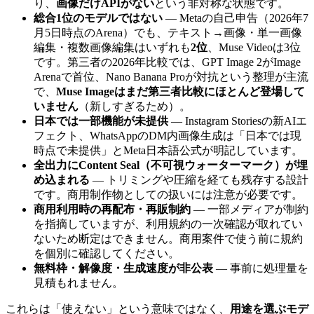
り、
画像だけAPIがない
という非対称な状態です。
総合1位のモデルではない
— Metaの自己申告（2026年7
月5日時点のArena）でも、テキスト→画像・単一画像
編集・複数画像編集はいずれも
2位
、Muse Videoは3位
です。第三者の2026年比較では、GPT Image 2がImage
Arenaで首位、Nano Banana Proが対抗という整理が主流
で、
Muse Imageはまだ第三者比較にほとんど登場して
いません
（新しすぎるため）。
日本では一部機能が未提供
— Instagram Storiesの新AIエ
フェクト、WhatsAppのDM内画像生成は「日本では現
時点で未提供」とMeta日本語公式が明記しています。
全出力にContent Seal（不可視ウォーターマーク）が埋
め込まれる
— トリミングや圧縮を経ても残存する設計
です。商用制作物としての扱いには注意が必要です。
商用利用時の再配布・再販制約
— 一部メディアが制約
を指摘していますが、利用規約の一次確認が取れてい
ないため断定はできません。商用案件で使う前に規約
を個別に確認してください。
無料枠・解像度・生成速度が非公表
— 事前に処理量を
見積もれません。
これらは「使えない」という意味ではなく、
用途を選ぶモデ