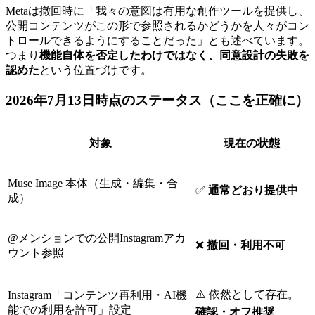
Metaは撤回時に「我々の意図は有用な創作ツールを提供し、
公開コンテンツがこの形で参照されるかどうかを人々がコン
トロールできるようにすることだった」とも述べています。
つまり
機能自体を否定したわけではなく、同意設計の失敗を
認めた
という位置づけです。
2026年7月13日時点のステータス（ここを正確に）
対象
現在の状態
Muse Image 本体（生成・編集・合
✅
通常どおり提供中
成）
@メンションでの公開Instagramアカ
❌
撤回・利用不可
ウント参照
⚠️ 依然として存在。
Instagram「コンテンツ再利用・AI機
能での利用を許可」設定
確認・オフ推奨