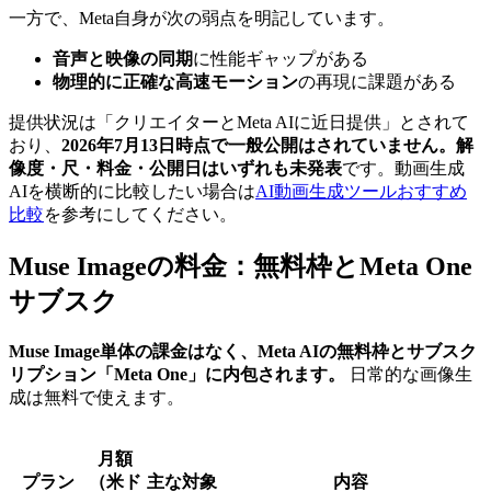
一方で、Meta自身が次の弱点を明記しています。
音声と映像の同期
に性能ギャップがある
物理的に正確な高速モーション
の再現に課題がある
提供状況は「クリエイターとMeta AIに近日提供」とされて
おり、
2026年7月13日時点で一般公開はされていません。解
像度・尺・料金・公開日はいずれも未発表
です。動画生成
AIを横断的に比較したい場合は
AI動画生成ツールおすすめ
比較
を参考にしてください。
Muse Imageの料金：無料枠とMeta One
サブスク
Muse Image単体の課金はなく、Meta AIの無料枠とサブスク
リプション「Meta One」に内包されます。
日常的な画像生
成は無料で使えます。
月額
プラン
（米ド
主な対象
内容