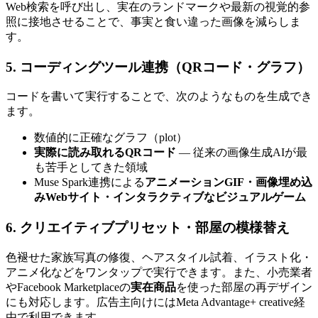
Web検索を呼び出し、実在のランドマークや最新の視覚的参
照に接地させることで、事実と食い違った画像を減らしま
す。
5. コーディングツール連携（QRコード・グラフ）
コードを書いて実行することで、次のようなものを生成でき
ます。
数値的に正確なグラフ（plot）
実際に読み取れるQRコード
— 従来の画像生成AIが最
も苦手としてきた領域
Muse Spark連携による
アニメーションGIF・画像埋め込
みWebサイト・インタラクティブなビジュアルゲーム
6. クリエイティブプリセット・部屋の模様替え
色褪せた家族写真の修復、ヘアスタイル試着、イラスト化・
アニメ化などをワンタップで実行できます。また、小売業者
やFacebook Marketplaceの
実在商品
を使った部屋の再デザイン
にも対応します。広告主向けにはMeta Advantage+ creative経
由で利用できます。