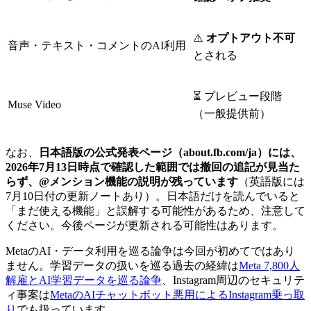
⚠️
オプトアウト不可
音声・テキスト・コメントのAI利用
とされる
⏳ プレビュー段階
Muse Video
（一般提供前）
なお、
日本語版の公式発表ページ（about.fb.com/ja）には、
2026年7月13日時点で確認した範囲では撤回の追記が見当た
らず、@メンション機能の説明が残っています
（英語版には
7月10日付の更新ノートあり）。日本語だけを読んでいると
「まだ使える機能」と誤解する可能性があるため、注意して
ください。今後ページが更新される可能性はあります。
MetaのAI・データ利用を巡る論争は今回が初めてではあり
ません。学習データの扱いを巡る過去の経緯は
Meta 7,800人
解雇とAI学習データを巡る論争
、Instagram周辺のセキュリテ
ィ事案は
MetaのAIチャットボット悪用によるInstagram乗っ取
り
でも扱っています。