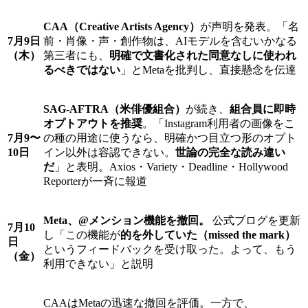
CAA（Creative Artists Agency）
が声明を発表。「名
7月9日
前・肖像・声・創作物は、AIモデルを含むいかなる
（木）
第三者にも、
明確で文書化された同意なしに使われ
るべきではない
」とMetaを批判し、直接懸念を伝達
SAG-AFTRA（米俳優組合）
が続き、
組合員に即時
オプトアウトを推奨
。「Instagram利用者の画像をこ
7月9〜
の種の用途に使うなら、明確かつ目立つ形のオプト
10日
イン以外は容認できない。
世論の完全な読み違い
だ
」と表明。Axios・Variety・Deadline・Hollywood
Reporterが一斉に報道
Meta、@メンション機能を撤回。
公式ブログを更新
7月10
し「この機能が
的を外していた（missed the mark）
日
というフィードバックを受け取った。よって、もう
（金）
利用できない」と説明
CAAはMetaの迅速な撤回を評価。一方で、