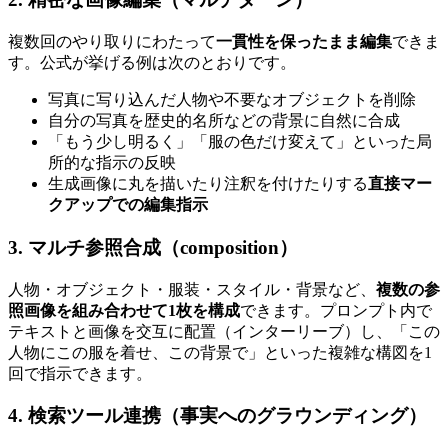
複数回のやり取りにわたって
一貫性を保ったまま編集
できま
す。公式が挙げる例は次のとおりです。
写真に写り込んだ人物や不要なオブジェクトを削除
自分の写真を歴史的名所などの背景に自然に合成
「もう少し明るく」「服の色だけ変えて」といった局
所的な指示の反映
生成画像に丸を描いたり注釈を付けたりする
直接マー
クアップでの編集指示
3. マルチ参照合成（composition）
人物・オブジェクト・服装・スタイル・背景など、
複数の参
照画像を組み合わせて1枚を構成
できます。プロンプト内で
テキストと画像を交互に配置（インターリーブ）し、「この
人物にこの服を着せ、この背景で」といった複雑な構図を1
回で指示できます。
4. 検索ツール連携（事実へのグラウンディング）