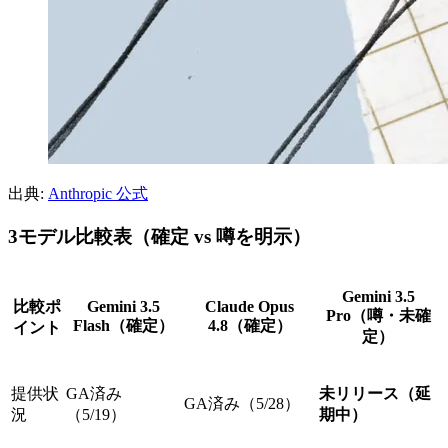
出典:
Anthropic 公式
3モデル比較表（確定 vs 噂を明示）
Gemini 3.5
比較ポ
Gemini 3.5
Claude Opus
Pro（噂・未確
Flash（確定）
4.8（確定）
イント
定）
提供状
GA済み
未リリース（延
GA済み（5/28）
況
（5/19）
期中）