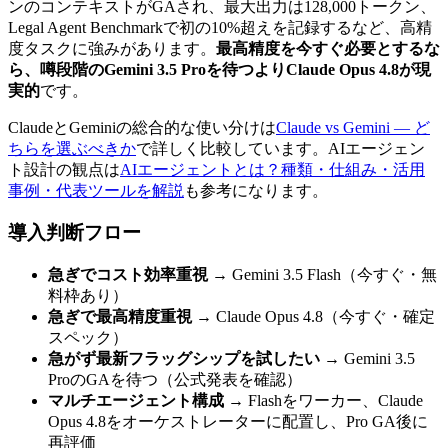
ンのコンテキストがGAされ、最大出力は128,000トークン、
Legal Agent Benchmarkで初の10%超えを記録するなど、高精
度タスクに強みがあります。
最高精度を今すぐ必要とするな
ら、噂段階のGemini 3.5 Proを待つよりClaude Opus 4.8が現
実的
です。
ClaudeとGeminiの総合的な使い分けは
Claude vs Gemini — ど
ちらを選ぶべきか
で詳しく比較しています。AIエージェン
ト設計の観点は
AIエージェントとは？種類・仕組み・活用
事例・代表ツールを解説
も参考になります。
導入判断フロー
急ぎでコスト効率重視
→ Gemini 3.5 Flash（今すぐ・無
料枠あり）
急ぎで最高精度重視
→ Claude Opus 4.8（今すぐ・確定
スペック）
急がず最新フラッグシップを試したい
→ Gemini 3.5
ProのGAを待つ（公式発表を確認）
マルチエージェント構成
→ Flashをワーカー、Claude
Opus 4.8をオーケストレーターに配置し、Pro GA後に
再評価