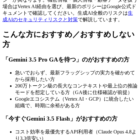
場合はVertex AI経由を選び、最新のポリシーはGoogle公式ド
キュメントで確認してください。生成AI全般のリスクは
生
成AIのセキュリティリスクと対策
で解説しています。
こんな方におすすめ／おすすめしない
方
「Gemini 3.5 Pro GAを待つ」のがおすすめの方
急いでおらず、最新フラッグシップの実力を確かめて
から採用したい方
200万トークン級の長大なコンテキストや最上位の推論
モードを想定している方（GA後に仕様確認が前提）
Googleエコシステム（Vertex AI・GCP）に統合したい
組織で、時期に余裕がある方
「今すぐGemini 3.5 Flash」がおすすめの方
コスト効率を最優先するAPI利用者（Claude Opus 4.8よ
り3.3倍安い）