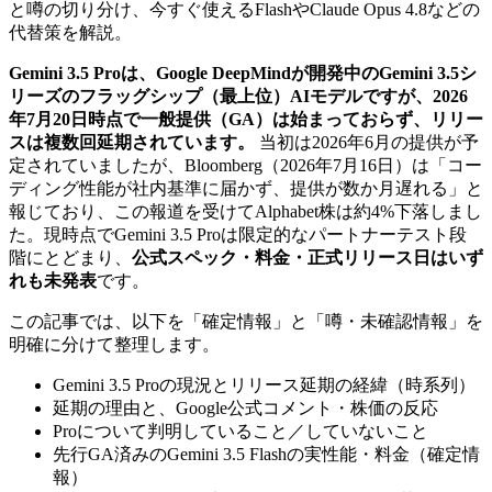
と噂の切り分け、今すぐ使えるFlashやClaude Opus 4.8などの
代替策を解説。
Gemini 3.5 Proは、Google DeepMindが開発中のGemini 3.5シ
リーズのフラッグシップ（最上位）AIモデルですが、2026
年7月20日時点で一般提供（GA）は始まっておらず、リリー
スは複数回延期されています。
当初は2026年6月の提供が予
定されていましたが、Bloomberg（2026年7月16日）は「コー
ディング性能が社内基準に届かず、提供が数か月遅れる」と
報じており、この報道を受けてAlphabet株は約4%下落しまし
た。現時点でGemini 3.5 Proは限定的なパートナーテスト段
階にとどまり、
公式スペック・料金・正式リリース日はいず
れも未発表
です。
この記事では、以下を「確定情報」と「噂・未確認情報」を
明確に分けて整理します。
Gemini 3.5 Proの現況とリリース延期の経緯（時系列）
延期の理由と、Google公式コメント・株価の反応
Proについて判明していること／していないこと
先行GA済みのGemini 3.5 Flashの実性能・料金（確定情
報）