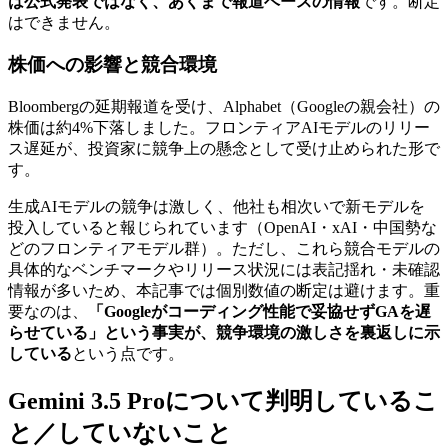
は公式発表ではなく、あくまで報道ベースの情報
です。断定
はできません。
株価への影響と競合環境
Bloombergの延期報道を受け、Alphabet（Googleの親会社）の
株価は約4%下落しました。フロンティアAIモデルのリリー
ス遅延が、投資家に競争上の懸念として受け止められた形で
す。
生成AIモデルの競争は激しく、他社も相次いで新モデルを
投入していると報じられています（OpenAI・xAI・中国勢な
どのフロンティアモデル群）。ただし、これら競合モデルの
具体的なベンチマークやリリース状況には表記揺れ・未確認
情報が多いため、本記事では個別数値の断定は避けます。重
要なのは、
「Googleがコーディング性能で妥協せずGAを遅
らせている」という事実が、競争環境の激しさを裏返しに示
している
という点です。
Gemini 3.5 Proについて判明しているこ
と／していないこと