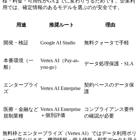
様・料金・可用性がGAまでに変わりうるためです。企業利
用では、確定情報のあるモデルを選ぶのが安全です。
用途
推奨ルート
理由
開発・検証
Google AI Studio
無料クォータで手軽
本番環境（一
Vertex AI（Pay-as-
データ処理保護・SLA
般）
you-go）
エンタープライ
契約ベースのデータ保
Vertex AI Enterprise
ズ
護
医療・金融など
Vertex AI Enterprise
コンプライアンス要件
＋個別評価
規制業種
の確認が必要
無料枠とエンタープライズ（Vertex AI）ではデータ利用ポリ
シーが異なります。機密情報・個人情報・顧客データを扱う