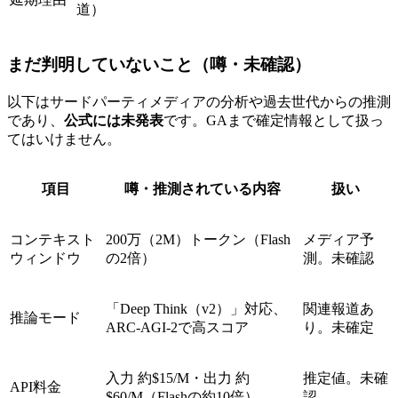
道）
まだ判明していないこと（噂・未確認）
以下はサードパーティメディアの分析や過去世代からの推測
であり、
公式には未発表
です。GAまで確定情報として扱っ
てはいけません。
項目
噂・推測されている内容
扱い
コンテキスト
200万（2M）トークン（Flash
メディア予
ウィンドウ
の2倍）
測。未確認
「Deep Think（v2）」対応、
関連報道あ
推論モード
ARC-AGI-2で高スコア
り。未確定
入力 約$15/M・出力 約
推定値。未確
API料金
$60/M（Flashの約10倍）
認