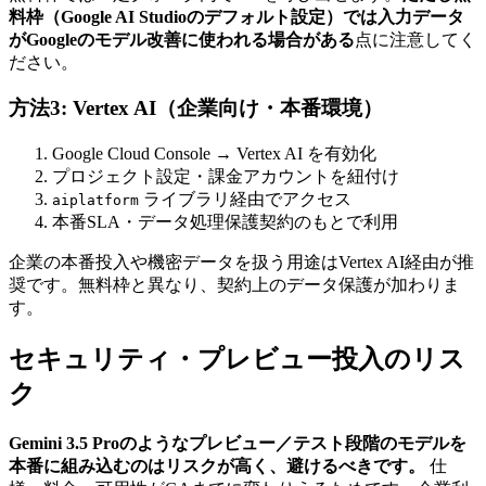
料枠（Google AI Studioのデフォルト設定）では入力データ
がGoogleのモデル改善に使われる場合がある
点に注意してく
ださい。
方法3: Vertex AI（企業向け・本番環境）
Google Cloud Console → Vertex AI を有効化
プロジェクト設定・課金アカウントを紐付け
ライブラリ経由でアクセス
aiplatform
本番SLA・データ処理保護契約のもとで利用
企業の本番投入や機密データを扱う用途はVertex AI経由が推
奨です。無料枠と異なり、契約上のデータ保護が加わりま
す。
セキュリティ・プレビュー投入のリス
ク
Gemini 3.5 Proのようなプレビュー／テスト段階のモデルを
本番に組み込むのはリスクが高く、避けるべきです。
仕