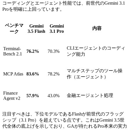
コーディングとエージェント性能では、前世代のGemini 3.1
Proを明確に上回っています。
ベンチマ
Gemini
Gemini
内容
3.5 Flash
3.1 Pro
ーク
CLIエージェントのコーディ
Terminal-
76.2%
70.3%
Bench 2.1
ング能力
マルチステップのツール操
MCP Atlas
83.6%
78.2%
作（エージェント）
Finance
金融エージェント処理
57.9%
43.0%
Agent v2
注目すべきは、下位モデルであるFlashが前世代のフラッグ
シップ（3.1 Pro）を超えている点です。これはGemini 3.5世
代全体の底上げを示しており、GAが待たれるPro本来の実力