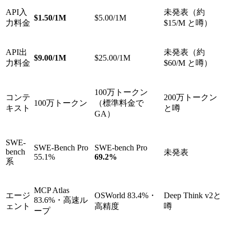
API入
未発表（約
$1.50/1M
$5.00/1M
力料金
$15/M と噂）
API出
未発表（約
$9.00/1M
$25.00/1M
力料金
$60/M と噂）
100万トークン
コンテ
200万トークン
100万トークン
（標準料金で
キスト
と噂
GA）
SWE-
SWE-Bench Pro
SWE-bench Pro
bench
未発表
55.1%
69.2%
系
MCP Atlas
エージ
OSWorld 83.4%・
Deep Think v2と
83.6%・高速ル
ェント
高精度
噂
ープ