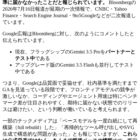
準に届かなかったことだと報じられています。
Bloombergの
2026年7月16日報道が延期の一次情報で、CNBC・Yahoo
Finance・Search Engine Journal・9to5Googleなどが二次報道し
ています。
Google広報はBloombergに対し、次のようにコメントしたと
伝えられています。
現在、フラッグシップのGemini 3.5 Proを
パートナーと
テスト中
である
アップグレード版のGemini 3.5 Flashも並行してテスト
中である
つまり、Googleは品質面で妥協せず、社内基準を満たすまで
GAを見送っている段階です。フロンティアモデルの競争が
激しいなか、コーディングやエージェント用途は特にベンチ
マーク差が注目されやすく、期待に届かない状態でのリリー
スは避けたい、という判断が働いていると考えられます。
一部のテックメディアは「ベースモデルを一度白紙にして再
構築（full rebuild）した」「再帰的なツール呼び出しやSVG
生成で構造的な問題があった」とも報じていますが、
これら