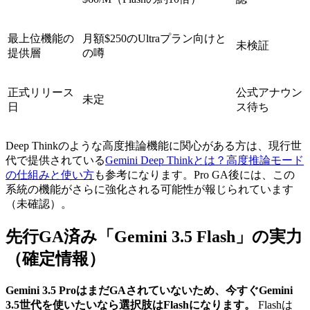
最上位機能の
月額$250のUltraプラン向けと
未検証
提供層
の噂
正式リリース
公式アナウン
未定
日
ス待ち
Deep Thinkのような高度推論機能に関心がある方は、現行世
代で提供されている
Gemini Deep Thinkとは？高度推論モード
の仕組みと使い方
も参考になります。Pro GA後には、この
系統の機能がさらに強化される可能性が報じられています
（未確認）。
先行GA済み「Gemini 3.5 Flash」の実力
（確定情報）
Gemini 3.5 ProはまだGAされていないため、今すぐGemini
3.5世代を使いたいなら選択肢はFlashになります。
Flashは