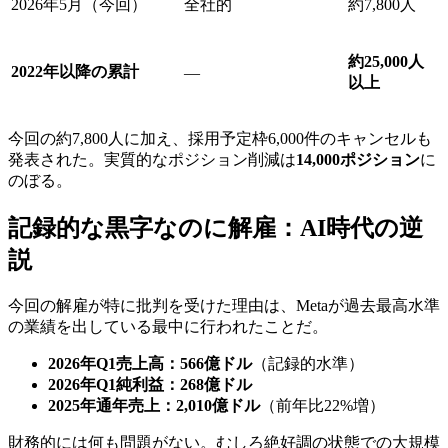
2026年5月（今回）
全社的
約7,800人
約25,000人
2022年以降の累計
—
以上
今回の約7,800人に加え、採用予定枠6,000件のキャンセルも
発表された。実質的なポジション削減は
14,000ポジション
に
のぼる。
記録的な黒字なのに解雇：AI時代の逆
説
今回の解雇が特に批判を受けた理由は、Metaが過去最高水準
の業績を出している最中に行われたことだ。
2026年Q1売上高：566億ドル
（記録的水準）
2026年Q1純利益：268億ドル
2025年通年売上：2,010億ドル
（前年比22%増）
財務的には何も問題がない。むしろ絶好調の状態での大規模