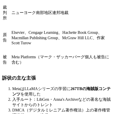
裁
判
ニューヨーク南部地区連邦地裁
所
Elsevier、Cengage Learning、Hachette Book Group、
原
Macmillan Publishing Group、McGraw Hill LLC、作家
告
Scott Turow
被
Meta Platforms（マーク・ザッカーバーグ個人も被告に
告
含む）
訴状の主な主張
MetaはLLaMAシリーズの学習に
267TBの海賊版コンテ
ンツ
を使用した
入手ルート：LibGen・Anna's Archiveなどの著名な海賊
サイトからのトレント
DMCA（デジタルミレニアム著作権法）上の著作権管