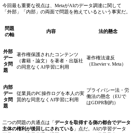
今回最も重要な視点は、MetaがAIのデータ調達に関して
「外部」「内部」の両面で問題を抱えているという事実だ。
問題
内容
法的懸念
の軸
外部
著作権保護されたコンテンツ
デー
著作権法違反
（書籍・論文）を著者・出版社
タ問
（Elsevier v. Meta）
の同意なくAI学習に利用
題
内部
プライバシー法・労
デー
従業員のPC操作ログを本人の実
働法の懸念（EUで
タ問
質的な同意なくAI学習に利用
はGDPR制約）
題
二つの問題の共通点は「
データを取得する側の都合でデータ
主体の権利が後回しにされている
」点だ。AIの学習データ