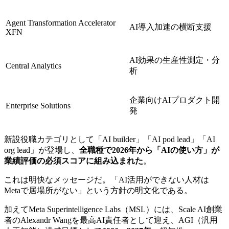
Agent Transformation Accelerator
AI導入加速の横断支援
XFN
AI効果の生産性測定・分
Central Analytics
析
企業向けAIプロダクト開
Enterprise Solutions
発
新設役職カテゴリとして「AI builder」「AI pod lead」「AI
org lead」が登場し、
全職種で2026年から「AIの使い方」が
業績評価の必須スコアに組み込まれた
。
これは明快なメッセージだ。「AI活用ができない人材は
Metaで居場所がない」という方針の明文化である。
加えてMeta Superintelligence Labs（MSL）には、Scale AI創業
者のAlexandr Wangを最高AI責任者として迎え、AGI（汎用