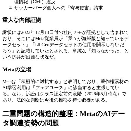
理情報（CMI）違反
ザッカーバーグ個人への「寄与侵害」請求
重大な内部証拠
訴状には2023年12月13日付の社内メモが証拠として含まれて
おり、そこにはMeta従業員が「我々が海賊版と知っているデ
ータセット」「LibGenデータセットの使用を開示しないだ
ろう」と記載していたとされる。単純な「知らなかった」と
いう抗弁が困難な状況だ。
Metaの立場
Metaは「積極的に対抗する」と表明しており、著作権素材の
AI学習利用は「フェアユース」に該当すると主張してい
る。なお、訴訟はクラス認定前の段階（2026年5月時点）で
あり、法的な判断は今後の推移を待つ必要がある。
二重問題の構造的整理：MetaのAIデー
タ調達姿勢の問題