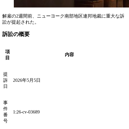
解雇の2週間前、ニューヨーク南部地区連邦地裁に重大な訴
訟が提起された。
訴訟の概要
項
内容
目
提
訴
2026年5月5日
日
事
件
1:26-cv-03689
番
号