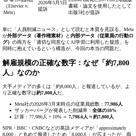
2026年5月5日
（Elsevier v.
書籍・論文を使用したとして
提訴
Meta）
出版5社が提訴
単に「人員削減ニュース」として読むと本質を見誤る。Meta
が
外部データ（著作権素材）
と
内部データ（従業員の行動ロ
グ）
の両方を「適切な同意なくAI学習に利用した疑惑」を
同時に抱えているという構造が、今回の本当の問題だ。
解雇規模の正確な数字：なぜ「約7,800
人」なのか
大手メディアの多くは「約8,000人」と報道しているが、よ
り正確な数字は
約7,800人
だ。
Meta社の2026年3月末時点の従業員総数：
77,986人
ザッカーバーグが発表した削減率：
全体の10%
計算：77,986人 × 10% ＝
7,798.6人 ≈ 約7,800人
NPR・BBC・CNBCなどの英語メディアが「approximately
8,000」と丸めて報道したため「8,000人」が広まったが、両