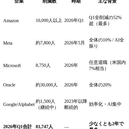
企業
削減数
時期
主な背景
Q1全削減の52%
16,000人以上
2026年Q1
Amazon
超（最多）
全体の10% / AI全
約7,800人
2026年5月
Meta
振り
任意退職（米国内
8,750人
2026年
Microsoft
7%相当）
Oracle
約30,000人
2026年
全体の20%
約1,500人
2023年以降
効率化・AI集中
Google/Alphabet
（継続中）
断続的
少なくとも2年で
2026年Q1合計
81,747人
—