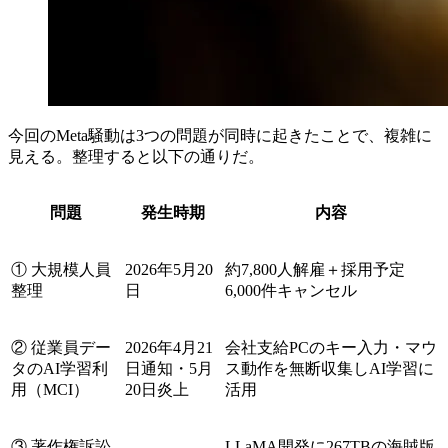
今回のMeta騒動は3つの問題が同時に起きたことで、複雑に
見える。整理すると以下の通りだ。
問題
発生時期
内容
① 大規模人員
2026年5月20
約7,800人解雇＋採用予定
整理
日
6,000件キャンセル
② 従業員デー
2026年4月21
会社支給PCのキー入力・マウ
タのAI学習利
日通知・5月
ス動作を無断収集しAI学習に
用（MCI）
20日炎上
活用
③ 著作権訴訟
LLaMA開発に267TBの海賊版