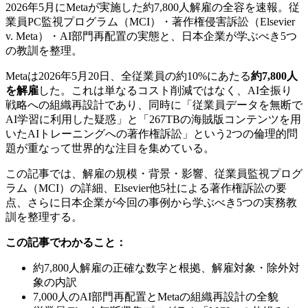
2026年5月にMetaが実施した約7,800人解雇の全容を速報。従
業員PC監視プログラム（MCI）・著作権侵害訴訟（Elsevier
v. Meta）・AI部門再配置の実態と、日本企業が学ぶべき5つ
の教訓を整理。
Metaは2026年5月20日、全従業員の約10%にあたる
約7,800人
を解雇
した。これは単なるコスト削減ではなく、AI全振り
戦略への組織再設計であり、同時に「従業員データを無断で
AI学習に利用した疑惑」と「267TBの海賊版コンテンツを用
いたAIトレーニングへの著作権訴訟」という2つの倫理的問
題が重なって世界的な注目を集めている。
この記事では、解雇の規模・背景・影響、従業員監視プログ
ラム（MCI）の詳細、Elsevier他5社による著作権訴訟の要
点、さらに日本企業が今回の事例から学ぶべき5つの実務教
訓を整理する。
この記事でわかること：
約7,800人解雇の正確な数字と根拠、解雇対象・除外対
象の内訳
7,000人のAI部門再配置とMetaの組織再設計の全貌