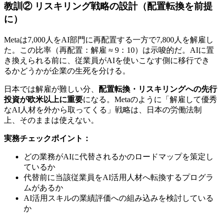
教訓② リスキリング戦略の設計（配置転換を前提
に）
Metaは7,000人をAI部門に再配置する一方で7,800人を解雇し
た。この比率（再配置：解雇 ≈ 9：10）は示唆的だ。AIに置
き換えられる前に、従業員がAIを使いこなす側に移行でき
るかどうかが企業の生死を分ける。
日本では解雇が難しい分、
配置転換・リスキリングへの先行
投資が欧米以上に重要
になる。Metaのように「解雇して優秀
なAI人材を外から取ってくる」戦略は、日本の労働法制
上、そのままは使えない。
実務チェックポイント：
どの業務がAIに代替されるかのロードマップを策定し
ているか
代替前に当該従業員をAI活用人材へ転換するプログラ
ムがあるか
AI活用スキルの業績評価への組み込みを検討している
か