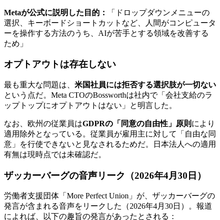
Metaが公式に説明した目的：
「ドロップダウンメニューの
選択、キーボードショートカットなど、人間がコンピュータ
ーを操作する方法のうち、AIが苦手とする領域を改善する
ため」
オプトアウトは存在しない
最も重大な問題は、
米国社員には拒否する選択肢が一切ない
という点だ。Meta CTOのBossworthは社内で「会社支給のラ
ップトップにオプトアウトはない」と明言した。
なお、欧州の従業員は
GDPRの「同意の自由性」原則
により
適用除外となっている。従業員が雇用主に対して「自由な同
意」を行使できないと見なされるためだ。日本法人への適用
有無は現時点では未確認だ。
ザッカーバーグの音声リーク（2026年4月30日）
労働者支援団体「More Perfect Union」が、ザッカーバーグの
発言が含まれる音声をリークした（2026年4月30日）。報道
によれば、以下の趣旨の発言があったとされる：