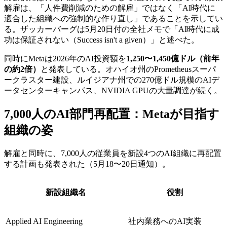
解雇は、「人件費削減のための解雇」ではなく「AI時代に
適合した組織への強制的な作り直し」であることを示してい
る。ザッカーバーグは5月20日付の全社メモで「AI時代に成
功は保証されない（Success isn't a given）」と述べた。
同時にMetaは2026年のAI投資額を
1,250〜1,450億ドル（前年
の約2倍）
と発表している。オハイオ州のPrometheusスーパ
ークラスター建設、ルイジアナ州での270億ドル規模のAIデ
ータセンターキャンパス、NVIDIA GPUの大量調達が続く。
7,000人のAI部門再配置：Metaが目指す
組織の姿
解雇と同時に、7,000人の従業員を新設4つのAI組織に再配置
する計画も発表された（5月18〜20日通知）。
新設組織名
役割
Applied AI Engineering
社内業務へのAI実装