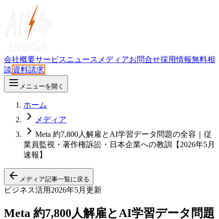
会社概要
サービス
ニュース
メディア
お問合せ
採用情報
無料相
談
資料請求
メニューを開く
ホーム
メディア
Meta 約7,800人解雇とAI学習データ問題の全容｜従
業員監視・著作権訴訟・日本企業への教訓【2026年5月
速報】
メディア記事一覧に戻る
ビジネス活用
2026年5月更新
Meta 約7,800人解雇とAI学習データ問題