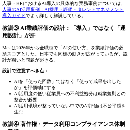
人事・HRにおけるAI導入の具体的な実務事例については、
人事のAI活用事例：AI採用・評価・タレントマネジメント
導入ガイド
でより詳しく解説している。
教訓③ AI業績評価の設計：「導入」ではなく「運
用設計」が肝
Metaは2026年から全職種で「AIの使い方」を業績評価の必
須スコアとした。日本でも同様の動きが広がっているが、設
計が粗いと問題が起きる。
設計で注意すべき点：
AIを「使った回数」ではなく「使って成果を出した
か」を評価軸にする
AI活用度の低い従業員への不利益処分は就業規則との
整合が必要
AI活用環境が整っていない中でのAI評価は不公平感を
生む
教訓④ 著作権・データ利用コンプライアンス体制