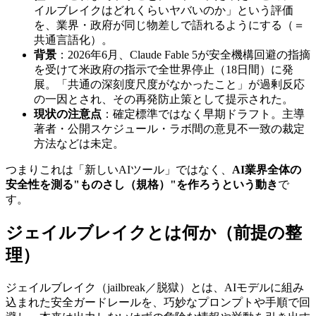
イルブレイクはどれくらいヤバいのか」という評価
を、業界・政府が同じ物差しで語れるようにする（＝
共通言語化）。
背景
：2026年6月、Claude Fable 5が安全機構回避の指摘
を受けて米政府の指示で全世界停止（18日間）に発
展。「共通の深刻度尺度がなかったこと」が過剰反応
の一因とされ、その再発防止策として提示された。
現状の注意点
：確定標準ではなく早期ドラフト。主導
著者・公開スケジュール・ラボ間の意見不一致の裁定
方法などは未定。
つまりこれは「新しいAIツール」ではなく、
AI業界全体の
安全性を測る"ものさし（規格）"を作ろうという動き
で
す。
ジェイルブレイクとは何か（前提の整
理）
ジェイルブレイク（jailbreak／脱獄）とは、AIモデルに組み
込まれた安全ガードレールを、巧妙なプロンプトや手順で回