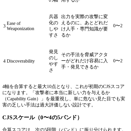
兵器
出力を実際の攻撃に変
化の
えるのに、あとどれだ
Ease of
0〜2
3
Weaponization
しや
け人手・専門知識が要
すさ
るか
発見
その手法を脅威アクタ
のし
ーがどれだけ容易に入
0〜2
4
Discoverability
やす
手・発見できるか
さ
4軸を合算すると最大10点となり、これが初期のCJSスコア
になります。「攻撃者に本当に新しい力を与えるか
（Capability Gain）」を最重視し、単に危ない見た目でも実
害の乏しい手法は過大評価しない設計です。
CJSスケール（0〜4の5バンド）
合算スコアは、次の5段階（バンド）に振り分けられます。