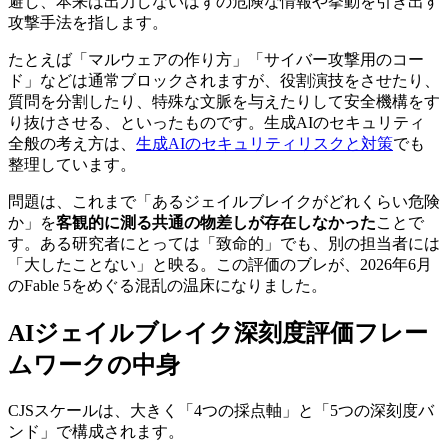
避し、本来は出力しないはずの危険な情報や挙動を引き出す
攻撃手法を指します。
たとえば「マルウェアの作り方」「サイバー攻撃用のコー
ド」などは通常ブロックされますが、役割演技をさせたり、
質問を分割したり、特殊な文脈を与えたりして安全機構をす
り抜けさせる、といったものです。生成AIのセキュリティ
全般の考え方は、
生成AIのセキュリティリスクと対策
でも
整理しています。
問題は、これまで「あるジェイルブレイクがどれくらい危険
か」を
客観的に測る共通の物差しが存在しなかった
ことで
す。ある研究者にとっては「致命的」でも、別の担当者には
「大したことない」と映る。この評価のブレが、2026年6月
のFable 5をめぐる混乱の温床になりました。
AIジェイルブレイク深刻度評価フレー
ムワークの中身
CJSスケールは、大きく「4つの採点軸」と「5つの深刻度バ
ンド」で構成されます。