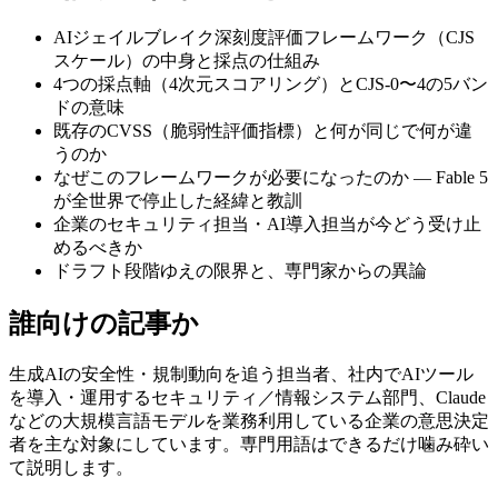
AIジェイルブレイク深刻度評価フレームワーク（CJS
スケール）の中身と採点の仕組み
4つの採点軸（4次元スコアリング）とCJS-0〜4の5バン
ドの意味
既存のCVSS（脆弱性評価指標）と何が同じで何が違
うのか
なぜこのフレームワークが必要になったのか — Fable 5
が全世界で停止した経緯と教訓
企業のセキュリティ担当・AI導入担当が今どう受け止
めるべきか
ドラフト段階ゆえの限界と、専門家からの異論
誰向けの記事か
生成AIの安全性・規制動向を追う担当者、社内でAIツール
を導入・運用するセキュリティ／情報システム部門、Claude
などの大規模言語モデルを業務利用している企業の意思決定
者を主な対象にしています。専門用語はできるだけ噛み砕い
て説明します。