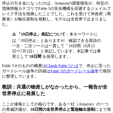
停止の引き金になったのは、Amazonの調査報告が、特定の
危険情報カテゴリでFable 5の安全機構を回避するジェイルブ
レイク手法を指摘したことでした。これを受けて米政府（商
務省）が輸出規制を発動し、モデルは全世界で止まりまし
た。
⚠️ 「19日停止」表記について
：本キーワードに
は「19日停止」とありますが、確認できる英語の
一次・二次ソースは一貫して「18日間（6月12
日〜7月1日）」と表記しています。本記事では事
実として
18日間
を採用します。
Fable 5そのものの概要は
Claude Fable 5とは
で、停止に至った
ガードレール論争の詳細は
Fable 5のガードレール論争
で個別
に整理しています。
教訓：共通の物差しがなかったから、一報告が全
世界停止に発展した
ここが速報としての核心です。ある一社（Amazon）の一つ
の脅威評価が、
18日間の全世界停止と緊急輸出規制
にまで発