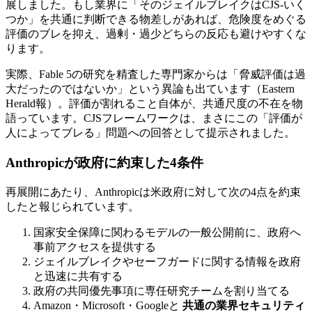
展しました。もし業界に「そのジェイルブレイクはCJS-いく
つか」を共通に判断できる物差しがあれば、危険度をめぐる
評価のブレを抑え、過剰・過少どちらの反応も避けやすくな
ります。
実際、Fable 5の研究を精査した専門家からは「脅威評価は過
大だったのではないか」という異論も出ています（Eastern
Herald報）。評価が割れること自体が、共通尺度の不在を物
語っています。CJSフレームワークは、まさにこの「評価が
人によってブレる」問題への回答として提示されました。
Anthropicが政府に約束した4条件
再展開にあたり、Anthropicは米政府に対して次の4点を約束
したと報じられています。
国家安全保障に関わるモデルの一般公開前に、政府へ
事前アクセスを提供する
ジェイルブレイクやセーフガードに関する情報を政府
と迅速に共有する
政府の共同優先事項に専任研究チームを割り当てる
Amazon・Microsoft・Googleと
共通の業界セキュリティ