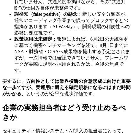
れていません。共通尺度を掲げながら、その"共通判
断"の仕組み自体が未整備です。
誤検知（false positive）の懸念
：新しい安全分類器が、
通常のコーディング作業まで誤ってブロックするとの
指摘があります（AI Weekly）。開発現場の利便性への
影響は要注視です。
政策採用は未確定
：報道によれば、6月2日の大統領令
に基づく機密ベンチマーキングを経て、8月1日までに
NSA・財務省・CISAへ成果物を提出する予定とされま
すが、一次情報では確認できていません。フレームワ
ークが実際に規制へ採用されるかは、今後の焦点で
す。
要するに、
方向性としては業界横断の合意形成に向けた重要
な一歩ですが、実運用に耐える確定規格になるにはまだ時間
がかかる
、というのが公平な現状評価です。
企業の実務担当者はどう受け止めるべ
きか
セキュリティ・情報システム・AI導入の担当者にとって、