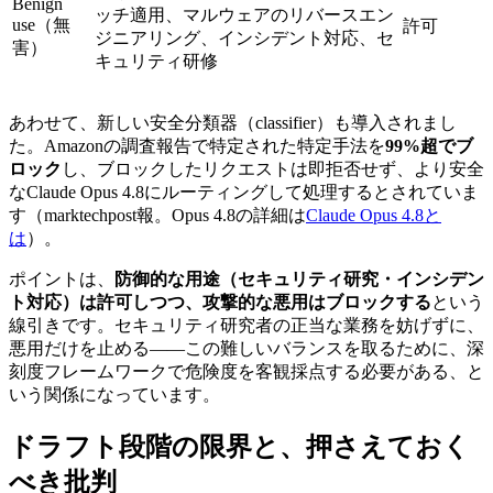
Benign
ッチ適用、マルウェアのリバースエン
use（無
許可
ジニアリング、インシデント対応、セ
害）
キュリティ研修
あわせて、新しい安全分類器（classifier）も導入されまし
た。Amazonの調査報告で特定された特定手法を
99%超でブ
ロック
し、ブロックしたリクエストは即拒否せず、より安全
なClaude Opus 4.8にルーティングして処理するとされていま
す（marktechpost報。Opus 4.8の詳細は
Claude Opus 4.8と
は
）。
ポイントは、
防御的な用途（セキュリティ研究・インシデン
ト対応）は許可しつつ、攻撃的な悪用はブロックする
という
線引きです。セキュリティ研究者の正当な業務を妨げずに、
悪用だけを止める——この難しいバランスを取るために、深
刻度フレームワークで危険度を客観採点する必要がある、と
いう関係になっています。
ドラフト段階の限界と、押さえておく
べき批判