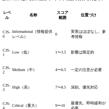
レベ
スコア
名称
位置づけ
ル
範囲
Informational（情報提供
実害はほぼなし。参
CJS-
0
0
レベル）
考情報
CJS-
Low（低）
1〜3.5
影響は限定的
1
CJS-
Medium（中）
4〜6.5
一定の注意が必要
2
CJS-
High（高）
7〜8.5
深刻。優先対応
3
最優先。即時緩和が
CJS-
Critical（重大）
9〜10
4
必要