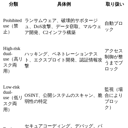
分類
具体例
取り扱い
Prohibited
ランサムウェア、破壊的サボタージ
自動ブロ
use（禁
ュ、DoS攻撃、データ窃取、マルウェ
ック
止）
ア開発、C2インフラ構築
High-risk
アクセス
dual-
ハッキング、ペネトレーションテス
制御が整
use（高リ
ト、エクスプロイト開発、認証情報攻
うまでブ
スク両
撃
ロック
用）
Low-risk
監視（場
dual-
OSINT、公開システムのスキャン、脆
合により
use（低リ
弱性の特定
ブロッ
スク両
ク）
用）
セキュアコーディング、デバッグ、パ