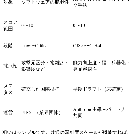
対象
ソフトウェアの脆弱性
ク手法
スコア
0〜10
0〜10
範囲
段階
Low〜Critical
CJS-0〜CJS-4
攻撃元区分・複雑さ・
能力向上度・幅・兵器化・
採点軸
影響度など
発見容易性
ステー
確立した国際標準
早期ドラフト（未確定）
タス
Anthropic主導＋パートナー
運営
FIRST（業界団体）
共同
狙いはシンプルです。共通の深刻度スケールが機能すれば、