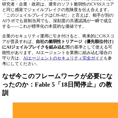
研究者・企業・政府は、通常のソフト脆弱性のCVSSスコア
と同じ感覚でジェイルブレイクの危険度を伝え合えます。
「このジェイルブレイクはCJS-4だ」と言えば、相手が別の
AIラボでも規制当局でも、深刻度の共通認識が一瞬で成立
する——これが標準化の本質的な価値です。
企業のセキュリティ運用に引き付けると、将来的にCJSスコ
アが普及すれば、
自社の脆弱性トリアージ（優先順位付け）
にAIジェイルブレイクを組み込む
際の基準として使える可
能性があります。AIエージェントを業務に組み込む場合の
守り方は、
AIエージェントのセキュリティ完全ガイド
も参
考にしてください。
なぜ今このフレームワークが必要にな
ったのか：Fable 5「18日間停止」の教
訓