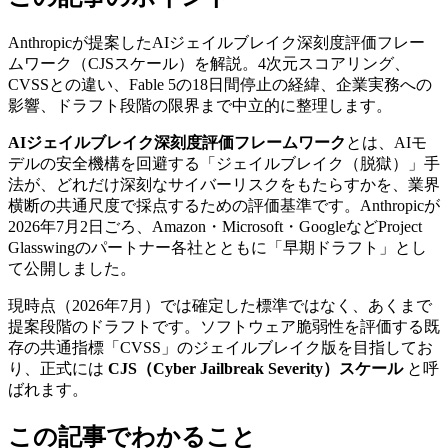
Anthropicが提案したAIジェイルブレイク深刻度評価フレー
ムワーク（CJSスケール）を解説。4次元スコアリング、
CVSSとの違い、Fable 5の18日間停止の経緯、企業実務への
影響、ドラフト段階の限界まで中立的に整理します。
AIジェイルブレイク深刻度評価フレームワーク
とは、AIモ
デルの安全機構を回避する「ジェイルブレイク（脱獄）」手
法が、どれだけ深刻なサイバーリスクをもたらすかを、業界
横断の共通尺度で採点するための評価基準です。Anthropicが
2026年7月2日ごろ、Amazon・Microsoft・GoogleなどProject
Glasswingのパートナー各社とともに「早期ドラフト」とし
て公開しました。
現時点（2026年7月）では確定した標準ではなく、あくまで
提案段階のドラフトです。ソフトウェア脆弱性を評価する既
存の共通指標「CVSS」のジェイルブレイク版を目指してお
り、正式には
CJS（Cyber Jailbreak Severity）スケール
と呼
ばれます。
この記事でわかること