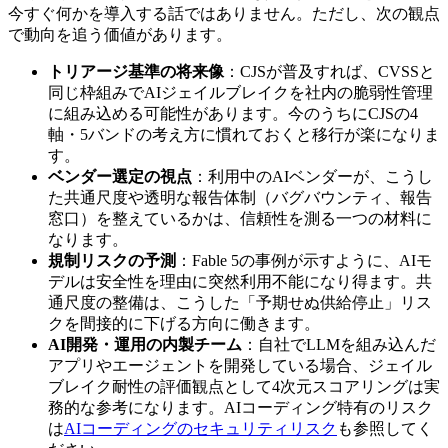
今すぐ何かを導入する話ではありません。ただし、次の観点
で動向を追う価値があります。
トリアージ基準の将来像
：CJSが普及すれば、CVSSと
同じ枠組みでAIジェイルブレイクを社内の脆弱性管理
に組み込める可能性があります。今のうちにCJSの4
軸・5バンドの考え方に慣れておくと移行が楽になりま
す。
ベンダー選定の視点
：利用中のAIベンダーが、こうし
た共通尺度や透明な報告体制（バグバウンティ、報告
窓口）を整えているかは、信頼性を測る一つの材料に
なります。
規制リスクの予測
：Fable 5の事例が示すように、AIモ
デルは安全性を理由に突然利用不能になり得ます。共
通尺度の整備は、こうした「予期せぬ供給停止」リス
クを間接的に下げる方向に働きます。
AI開発・運用の内製チーム
：自社でLLMを組み込んだ
アプリやエージェントを開発している場合、ジェイル
ブレイク耐性の評価観点として4次元スコアリングは実
務的な参考になります。AIコーディング特有のリスク
は
AIコーディングのセキュリティリスク
も参照してく