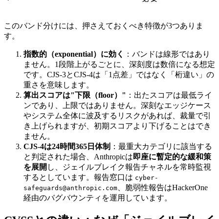
このバンド分けには、押さえておくべき特徴が3つありま
す。
指数的（exponential）に効く
：バンドは線形ではあり
ません。1段階上がるごとに、深刻度は数倍になる想定
です。CJS-3とCJS-4は「1点差」ではなく「桁違い」の
重さを意味します。
算出スコアは"下限（floor）"
：出たスコアは最低ライ
ンであり、上限ではありません。深刻なエッジケース
やシステム全体に波及するリスクがあれば、裁量で引
き上げられますが、初期スコアより下げることはでき
ません。
CJS-4は24時間365日体制
：最重大カテゴリに該当する
と判定された場合、Anthropicは
即座に暫定的な緩和策
を展開
し、ジェイルブレイク報告チャネルを常時監視
するとしています。報告窓口は
cyber-
、脆弱性報告はHackerOne
safeguards@anthropic.com
経由のバグバウンティを運用しています。