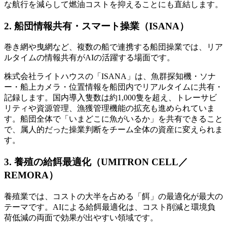
な航行を減らして燃油コストを抑えることにも直結します。
2. 船団情報共有・スマート操業（ISANA）
巻き網や曳網など、複数の船で連携する船団操業では、リア
ルタイムの情報共有がAIの活躍する場面です。
株式会社ライトハウスの「ISANA」は、魚群探知機・ソナ
ー・船上カメラ・位置情報を船団内でリアルタイムに共有・
記録します。国内導入隻数は約1,000隻を超え、トレーサビ
リティや資源管理、漁獲管理機能の拡充も進められていま
す。船団全体で「いまどこに魚がいるか」を共有できること
で、属人的だった操業判断をチーム全体の資産に変えられま
す。
3. 養殖の給餌最適化（UMITRON CELL／
REMORA）
養殖業では、コストの大半を占める「餌」の最適化が最大の
テーマです。AIによる給餌最適化は、コスト削減と環境負
荷低減の両面で効果が出やすい領域です。