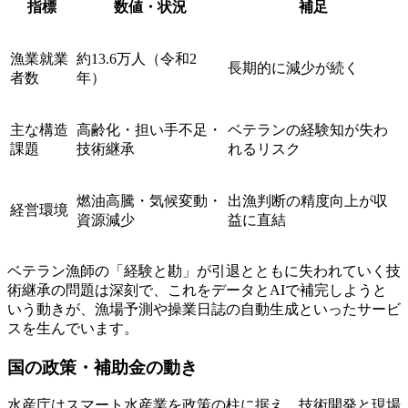
指標
数値・状況
補足
漁業就業
約13.6万人（令和2
長期的に減少が続く
者数
年）
主な構造
高齢化・担い手不足・
ベテランの経験知が失わ
課題
技術継承
れるリスク
燃油高騰・気候変動・
出漁判断の精度向上が収
経営環境
資源減少
益に直結
ベテラン漁師の「経験と勘」が引退とともに失われていく技
術継承の問題は深刻で、これをデータとAIで補完しようと
いう動きが、漁場予測や操業日誌の自動生成といったサービ
スを生んでいます。
国の政策・補助金の動き
水産庁はスマート水産業を政策の柱に据え、技術開発と現場