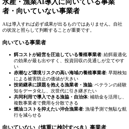
水産・漁業AI導入に向いている事業
者・向いていない事業者
AIは導入すれば必ず成果が出るものではありません。自社
の状況と照らして判断することが重要です。
向いている事業者
餌コストが経営を圧迫している養殖事業者
: 給餌最適化
の効果が最も出やすく、投資回収の見通しが立てやす
い
赤潮など環境リスクの高い海域の養殖事業者
: 早期検知
による被害防止の価値が大きい
技術継承に課題を抱える漁業者・漁協
: ベテランの経験
知をデータ化し、次世代に引き継ぎたい
共同利用で導入できる漁協・自治体
: 補助金を活用し、
複数事業者で費用を分散できる
燃油コストを抑えたい沖合漁業者
: 漁場予測で無駄な航
行を減らせる
向いていない（慎重に検討すべき）事業者