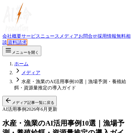
会社概要
サービス
ニュース
メディア
お問合せ
採用情報
無料相
談
資料請求
メニューを開く
ホーム
メディア
水産・漁業のAI活用事例10選｜漁場予測・養殖給
餌・資源量推定の導入ガイド
メディア記事一覧に戻る
AI活用事例
2026年6月更新
水産・漁業のAI活用事例10選｜漁場予
測・養殖給餌・資源量推定の導入ガイ