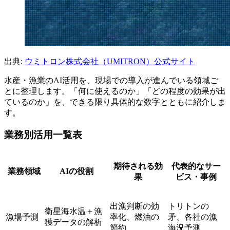
出典:
ウミトロン株式会社（UMITRON）公式サイト
水産・漁業のAI活用を、現場での導入が進んでいる領域ご
とに整理します。「何に使えるのか」「どの程度の効果が出
ているのか」を、できる限り具体的な数字とともに紹介しま
す。
業務別活用一覧表
期待される効
代表的なサー
業務領域
AIの役割
果
ビス・事例
出漁判断の効
トリトンの
衛星海水温＋漁
漁場予測
率化、燃油の
矛、各社の漁
獲データの解析
節約
海況予測