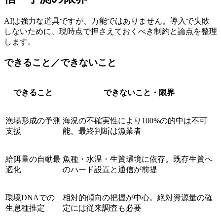
AIは強力な道具ですが、万能ではありません。導入で失敗
しないために、現時点で押さえておくべき制約と論点を整理
します。
できること／できないこと
できること
できないこと・限界
漁場形成の予測
海況の不確実性により100%の的中は不可
支援
能。最終判断は漁業者
給餌量の自動最
魚種・水温・生簀環境に依存。既存生簀へ
適化
のハード設置と通信が前提
環境DNAでの
相対的傾向の把握が中心。絶対資源量の確
生息種推定
定には従来調査も必要