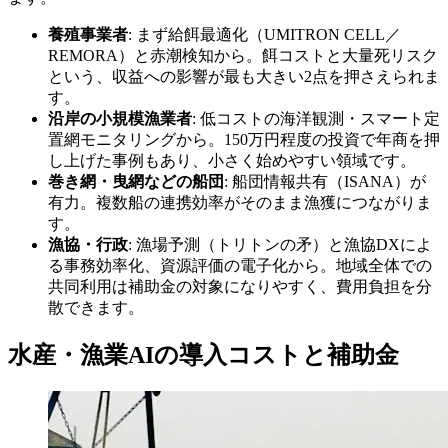
養殖事業者
: まず給餌最適化（UMITRON CELL／
REMORA）と赤潮検知から。餌コストと大量死リスク
という、収益への影響が最も大きい2点を押さえられま
す。
沿岸の小規模漁業者
: 低コストの海洋観測・スマート定
置網モニタリングから。150万円程度の投資で年商を押
し上げた事例もあり、小さく始めやすい領域です。
巻き網・曳網などの船団
: 船団情報共有（ISANA）が
有力。複数船の連携効率がそのまま漁獲につながりま
す。
漁協・行政
: 漁場予測（トリトンの矛）と漁協DXによ
る事務効率化、資源評価の電子化から。地域全体での
共同利用は補助金の対象になりやすく、費用負担を分
散できます。
水産・漁業AIの導入コストと補助金