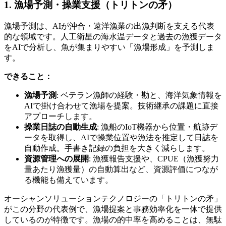
1. 漁場予測・操業支援（トリトンの矛）
漁場予測は、AIが沖合・遠洋漁業の出漁判断を支える代表
的な領域です。人工衛星の海水温データと過去の漁獲データ
をAIで分析し、魚が集まりやすい「漁場形成」を予測しま
す。
できること：
漁場予測
: ベテラン漁師の経験・勘と、海洋気象情報を
AIで掛け合わせて漁場を提案。技術継承の課題に直接
アプローチします。
操業日誌の自動生成
: 漁船のIoT機器から位置・航跡デ
ータを取得し、AIで操業位置や漁法を推定して日誌を
自動作成。手書き記録の負担を大きく減らします。
資源管理への展開
: 漁獲報告支援や、CPUE（漁獲努力
量あたり漁獲量）の自動算出など、資源評価につなが
る機能も備えています。
オーシャンソリューションテクノロジーの「トリトンの矛」
がこの分野の代表例で、漁場提案と事務効率化を一体で提供
しているのが特徴です。漁場の的中率を高めることは、無駄