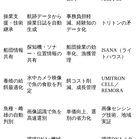
操業支
航跡データから
事務負担軽
援・技術
操業日誌を自動
減、経験知の
トリトンの矛
継承
生成
データ化
探知機・ソナ
船団操業の効
船団情報
ISANA（ライ
ー・位置情報の
率化、漁獲管
共有
トハウス）
共有
理
水中カメラ映像
UMITRON
養殖の給
餌コスト削
で魚の食欲を判
CELL／
餌最適化
減、成長管理
REMORA
定
魚種・雌
画像センシン
画像認識で魚を
単価向上、選
雄の自動
グ技術、地域
高速選別
別の省力化
判別
実証