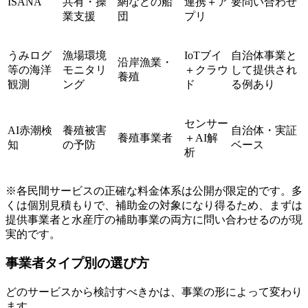
ISANA
共有・操
網などの船
連携＋ア
要問い合わせ
業支援
団
プリ
うみログ
漁場環境
IoTブイ
自治体事業と
沿岸漁業・
等の海洋
モニタリ
＋クラウ
して提供され
養殖
観測
ング
ド
る例あり
センサー
AI赤潮検
養殖被害
自治体・実証
養殖事業者
＋AI解
知
の予防
ベース
析
※各民間サービスの正確な料金体系は公開が限定的です。多
くは個別見積もりで、補助金の対象になり得るため、まずは
提供事業者と水産庁の補助事業の両方に問い合わせるのが現
実的です。
事業者タイプ別の選び方
どのサービスから検討すべきかは、事業の形によって変わり
ます。