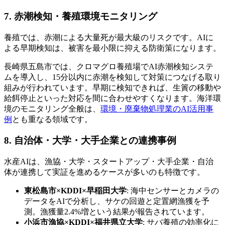
7. 赤潮検知・養殖環境モニタリング
養殖では、赤潮による大量死が最大級のリスクです。AIに
よる早期検知は、被害を最小限に抑える防衛策になります。
長崎県五島市では、クロマグロ養殖場でAI赤潮検知システ
ムを導入し、15分以内に赤潮を検知して対策につなげる取り
組みが行われています。早期に検知できれば、生簀の移動や
給餌停止といった対応を間に合わせやすくなります。海洋環
境のモニタリング全般は、
環境・廃棄物処理業のAI活用事
例
とも重なる領域です。
8. 自治体・大学・大手企業との連携事例
水産AIは、漁協・大学・スタートアップ・大手企業・自治
体が連携して実証を進めるケースが多いのも特徴です。
東松島市×KDDI×早稲田大学
: 海中センサーとカメラの
データをAIで分析し、サケの回遊と定置網漁獲を予
測。漁獲量2.4%増という結果が報告されています。
小浜市漁協×KDDI×福井県立大学
: サバ養殖の効率化に