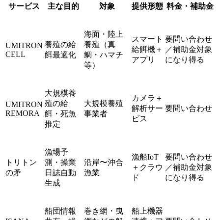
サービス
主な目的
対象
提供形態
料金・補助金
海面・陸上
スマート
要問い合わせ
養殖の給
養殖（真
UMITRON
給餌機＋
／補助金対象
CELL
餌最適化
鯛・ハマチ
アプリ
になり得る
等）
大規模養
カメラ＋
殖の給
大規模養殖
UMITRON
解析サー
要問い合わせ
REMORA
餌・死魚
事業者
ビス
推定
漁場予
漁船IoT
要問い合わせ
トリトン
測・操業
沿岸〜沖合
＋クラウ
／補助金対象
の矛
日誌自動
漁業
ド
になり得る
生成
船団情報
巻き網・曳
船上機器