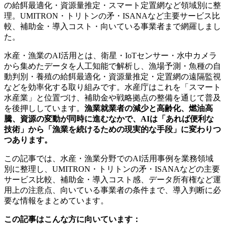
の給餌最適化・資源量推定・スマート定置網など領域別に整
理。UMITRON・トリトンの矛・ISANAなど主要サービス比
較、補助金・導入コスト・向いている事業者まで網羅しまし
た。
水産・漁業のAI活用とは、衛星・IoTセンサー・水中カメラ
から集めたデータを人工知能で解析し、漁場予測・魚種の自
動判別・養殖の給餌最適化・資源量推定・定置網の遠隔監視
などを効率化する取り組みです。水産庁はこれを「スマート
水産業」と位置づけ、補助金や戦略拠点の整備を通じて普及
を後押ししています。
漁業就業者の減少と高齢化、燃油高
騰、資源の変動が同時に進むなかで、AIは「あれば便利な
技術」から「漁業を続けるための現実的な手段」に変わりつ
つあります。
この記事では、水産・漁業分野でのAI活用事例を業務領域
別に整理し、UMITRON・トリトンの矛・ISANAなどの主要
サービス比較、補助金・導入コスト感、データ所有権など運
用上の注意点、向いている事業者の条件まで、導入判断に必
要な情報をまとめています。
この記事はこんな方に向いています：