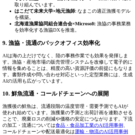
取り組んでいます。
はこだて未来大学×地元漁師
: なまこの適正漁獲モデル
を構築。
北海道漁業協同組合連合会×Microsoft
: 漁協の事務業務
を効率化する漁協DXを推進。
9. 漁協・流通のバックオフィス効率化
AIは海の上だけでなく、陸の事務作業でも効果を発揮しま
す。漁協・産地市場の販売管理システムを改修して電子的に
情報を集めることは、精度の高い資源評価の前提にもなりま
す。書類作成や問い合わせ対応といった定型業務には、生成
AIの活用も広がっています。
10. 鮮魚流通・コールドチェーンへの展開
漁獲後の鮮魚は、流通段階の温度管理・需要予測でもAIが
使われ始めています。漁獲量の予測と出荷計画を連動させる
ことで、廃棄ロスの削減や価格の安定につながります。下流
の加工・流通については
食品・食品加工業のAI活用事例
、
コールドチェーンや配送最適化は
運輸・物流のAI活用事例