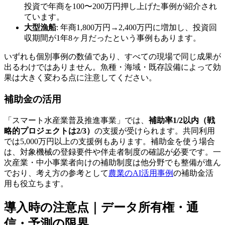
投資で年商を100〜200万円押し上げた事例が紹介され
ています。
大型漁船
: 年商1,800万円→2,400万円に増加し、投資回
収期間が1年8ヶ月だったという事例もあります。
いずれも個別事例の数値であり、すべての現場で同じ成果が
出るわけではありません。魚種・海域・既存設備によって効
果は大きく変わる点に注意してください。
補助金の活用
「スマート水産業普及推進事業」では、
補助率1/2以内（戦
略的プロジェクトは2/3）
の支援が受けられます。共同利用
では5,000万円以上の支援例もあります。補助金を使う場合
は、対象機械の登録要件や伴走者制度の確認が必要です。一
次産業・中小事業者向けの補助制度は他分野でも整備が進ん
でおり、考え方の参考として
農業のAI活用事例
の補助金活
用も役立ちます。
導入時の注意点｜データ所有権・通
信・予測の限界