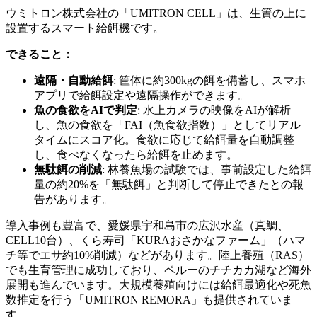
ウミトロン株式会社の「UMITRON CELL」は、生簀の上に
設置するスマート給餌機です。
できること：
遠隔・自動給餌
: 筐体に約300kgの餌を備蓄し、スマホ
アプリで給餌設定や遠隔操作ができます。
魚の食欲をAIで判定
: 水上カメラの映像をAIが解析
し、魚の食欲を「FAI（魚食欲指数）」としてリアル
タイムにスコア化。食欲に応じて給餌量を自動調整
し、食べなくなったら給餌を止めます。
無駄餌の削減
: 林養魚場の試験では、事前設定した給餌
量の約20%を「無駄餌」と判断して停止できたとの報
告があります。
導入事例も豊富で、愛媛県宇和島市の広沢水産（真鯛、
CELL10台）、くら寿司「KURAおさかなファーム」（ハマ
チ等でエサ約10%削減）などがあります。陸上養殖（RAS）
でも生育管理に成功しており、ペルーのチチカカ湖など海外
展開も進んでいます。大規模養殖向けには給餌最適化や死魚
数推定を行う「UMITRON REMORA」も提供されていま
す。