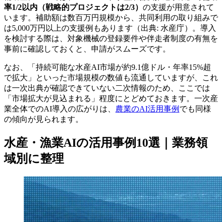
率1/2以内（戦略的プロジェクトは2/3）
の支援が用意されて
います。補助額は数百万円規模から、共同利用の取り組みで
は5,000万円以上の支援例もあります（出典: 水産庁）。導入
を検討する際は、対象機械の登録要件や伴走者制度の有無を
事前に確認しておくと、申請がスムーズです。
なお、「持続可能な水産AI市場が約9.1億ドル・年率15%超
で拡大」といった市場規模の数値も流通していますが、これ
は一次出典が確認できていない二次情報のため、ここでは
「市場拡大が見込まれる」程度にとどめておきます。一次産
業全体でのAI導入の広がりは、
農業のAI活用事例
でも同様
の傾向が見られます。
水産・漁業AIの活用事例10選｜業務領
域別に整理