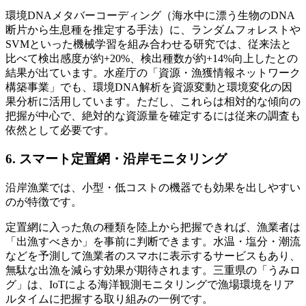
環境DNAメタバーコーディング（海水中に漂う生物のDNA
断片から生息種を推定する手法）に、ランダムフォレストや
SVMといった機械学習を組み合わせる研究では、従来法と
比べて検出感度が約+20%、検出種数が約+14%向上したとの
結果が出ています。水産庁の「資源・漁獲情報ネットワーク
構築事業」でも、環境DNA解析を資源変動と環境変化の因
果分析に活用しています。ただし、これらは相対的な傾向の
把握が中心で、絶対的な資源量を確定するには従来の調査も
依然として必要です。
6. スマート定置網・沿岸モニタリング
沿岸漁業では、小型・低コストの機器でも効果を出しやすい
のが特徴です。
定置網に入った魚の種類を陸上から把握できれば、漁業者は
「出漁すべきか」を事前に判断できます。水温・塩分・潮流
などを予測して漁業者のスマホに表示するサービスもあり、
無駄な出漁を減らす効果が期待されます。三重県の「うみロ
グ」は、IoTによる海洋観測モニタリングで漁場環境をリア
ルタイムに把握する取り組みの一例です。