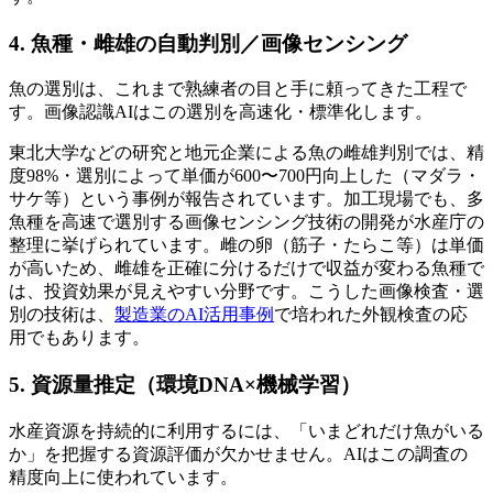
4. 魚種・雌雄の自動判別／画像センシング
魚の選別は、これまで熟練者の目と手に頼ってきた工程で
す。画像認識AIはこの選別を高速化・標準化します。
東北大学などの研究と地元企業による魚の雌雄判別では、精
度98%・選別によって単価が600〜700円向上した（マダラ・
サケ等）という事例が報告されています。加工現場でも、多
魚種を高速で選別する画像センシング技術の開発が水産庁の
整理に挙げられています。雌の卵（筋子・たらこ等）は単価
が高いため、雌雄を正確に分けるだけで収益が変わる魚種で
は、投資効果が見えやすい分野です。こうした画像検査・選
別の技術は、
製造業のAI活用事例
で培われた外観検査の応
用でもあります。
5. 資源量推定（環境DNA×機械学習）
水産資源を持続的に利用するには、「いまどれだけ魚がいる
か」を把握する資源評価が欠かせません。AIはこの調査の
精度向上に使われています。