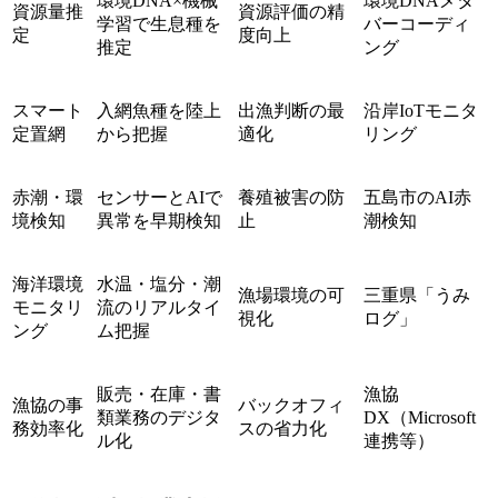
環境DNA×機械
環境DNAメタ
資源量推
資源評価の精
学習で生息種を
バーコーディ
定
度向上
推定
ング
スマート
入網魚種を陸上
出漁判断の最
沿岸IoTモニタ
定置網
から把握
適化
リング
赤潮・環
センサーとAIで
養殖被害の防
五島市のAI赤
境検知
異常を早期検知
止
潮検知
海洋環境
水温・塩分・潮
漁場環境の可
三重県「うみ
モニタリ
流のリアルタイ
視化
ログ」
ング
ム把握
販売・在庫・書
漁協
漁協の事
バックオフィ
類業務のデジタ
DX（Microsoft
務効率化
スの省力化
ル化
連携等）