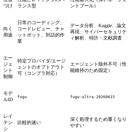
づけ
ランス型
ントプール）
日常のコーディング、
データ分析、Kaggle、論文
向く
コードレビュー、チャ
再現、サイバーセキュリテ
用途
ットボット、対話的作
ィ解析、特許・文献調査
業
エー
特定プロバイダ/エージ
ジェ
エージェント除外不可（性
ェントのオプトアウト
ント
能維持のため固定）
可（コンプラ対応）
制御
モデ
fugu
fugu-ultra-20260615
ルID
レイ
深く処理するため重くなり
テン
比較的速い
やすい
シ