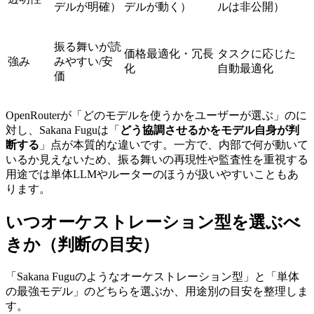
デルが明確）
デルが動く）
ルは非公開）
振る舞いが読
価格最適化・冗長
タスクに応じた
強み
みやすい/安
化
自動最適化
価
OpenRouterが「どのモデルを使うかをユーザーが選ぶ」のに
対し、Sakana Fuguは「
どう協調させるかをモデル自身が判
断する
」点が本質的な違いです。一方で、内部で何が動いて
いるか見えないため、振る舞いの再現性や監査性を重視する
用途では単体LLMやルーターのほうが扱いやすいこともあ
ります。
いつオーケストレーション型を選ぶべ
きか（判断の目安）
「Sakana Fuguのようなオーケストレーション型」と「単体
の最強モデル」のどちらを選ぶか、用途別の目安を整理しま
す。