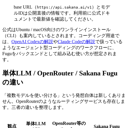
base URL（
）とモデ
https://api.sakana.ai/v1
ルIDは公開直後の情報です。利用前に公式ドキ
ュメントで最新値を確認してください。
公式はUbuntu / macOS向けのワンラインインストール
（CLI）も案内しているとされます。コーディング用途で
は、
OpenAI Codexの解説
や
Claude Codeの解説
で扱っている
ようなエージェント型コーディングのワークフローに、
Fuguをバックエンドとして組み込む使い方が想定されま
す。
単体LLM / OpenRouter / Sakana Fugu
の違い
「複数モデルを使い分ける」という発想自体は新しくありま
せん。OpenRouterのようなルーティングサービスも存在しま
す。三者の違いを整理します。
OpenRouter等の
単体LLM
観点
Sakana Fugu