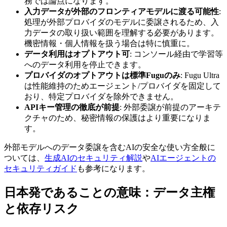
務では論点になります。
入力データが外部のフロンティアモデルに渡る可能性
:
処理が外部プロバイダのモデルに委譲されるため、入
力データの取り扱い範囲を理解する必要があります。
機密情報・個人情報を扱う場合は特に慎重に。
データ利用はオプトアウト可
: コンソール経由で学習等
へのデータ利用を停止できます。
プロバイダのオプトアウトは標準Fuguのみ
: Fugu Ultra
は性能維持のためエージェント/プロバイダを固定して
おり、特定プロバイダを除外できません。
APIキー管理の徹底が前提
: 外部委譲が前提のアーキテ
クチャのため、秘密情報の保護はより重要になりま
す。
外部モデルへのデータ委譲を含むAIの安全な使い方全般に
ついては、
生成AIのセキュリティ解説
や
AIエージェントの
セキュリティガイド
も参考になります。
日本発であることの意味：データ主権
と依存リスク