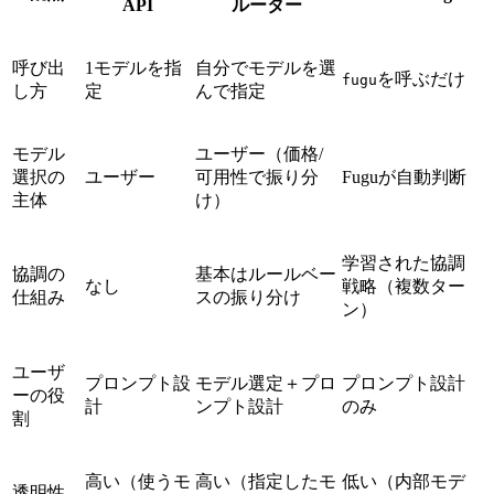
API
ルーター
呼び出
1モデルを指
自分でモデルを選
を呼ぶだけ
fugu
し方
定
んで指定
モデル
ユーザー（価格/
選択の
ユーザー
可用性で振り分
Fuguが自動判断
主体
け）
学習された協調
協調の
基本はルールベー
なし
戦略（複数ター
仕組み
スの振り分け
ン）
ユーザ
プロンプト設
モデル選定＋プロ
プロンプト設計
ーの役
計
ンプト設計
のみ
割
高い（使うモ
高い（指定したモ
低い（内部モデ
透明性