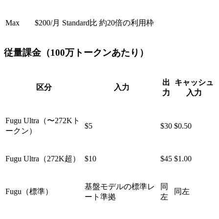
Max
$200/月
Standard比 約20倍の利用枠
従量課金（100万トークンあたり）
出
キャッシュ
区分
入力
力
入力
Fugu Ultra（〜272Kト
$5
$30
$0.50
ークン）
Fugu Ultra（272K超）
$10
$45
$1.00
基盤モデルの標準レ
同
Fugu（標準）
同左
ート準拠
左