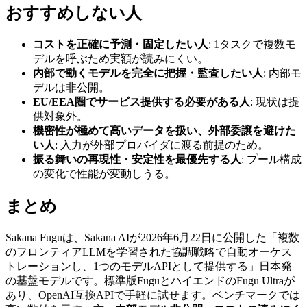
おすすめしない人
コストを正確に予測・固定したい人
: 1タスクで複数モ
デルを呼ぶため実額が読みにくい。
内部で動くモデルを完全に把握・監査したい人
: 内部モ
デルは非公開。
EU/EEA圏でサービス提供する必要がある人
: 現状は提
供対象外。
機密性が極めて高いデータを扱い、外部委譲を避けた
い人
: 入力が外部プロバイダに渡る前提のため。
振る舞いの再現性・安定性を最優先する人
: プール構成
の変化で性能が変動しうる。
まとめ
Sakana Fuguは、Sakana AIが2026年6月22日に公開した「複数
のフロンティアLLMを学習された協調戦略で自動オーケス
トレーションし、1つのモデルAPIとして提供する」日本発
の基盤モデルです。標準版FuguとハイエンドのFugu Ultraが
あり、OpenAI互換APIで手軽に試せます。ベンチマークでは