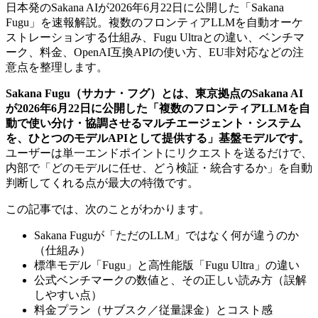
日本発のSakana AIが2026年6月22日に公開した「Sakana
Fugu」を速報解説。複数のフロンティアLLMを自動オーケ
ストレーションする仕組み、Fugu Ultraとの違い、ベンチマ
ーク、料金、OpenAI互換APIの使い方、EU非対応などの注
意点を整理します。
Sakana Fugu（サカナ・フグ）とは、東京拠点のSakana AI
が2026年6月22日に公開した「複数のフロンティアLLMを自
動で使い分け・協調させるマルチエージェント・システム
を、ひとつのモデルAPIとして提供する」基盤モデルです。
ユーザーは単一エンドポイントにリクエストを送るだけで、
内部で「どのモデルに任せ、どう検証・統合するか」を自動
判断してくれる点が最大の特徴です。
この記事では、次のことがわかります。
Sakana Fuguが「ただのLLM」ではなく何が違うのか
（仕組み）
標準モデル「Fugu」と高性能版「Fugu Ultra」の違い
公式ベンチマークの数値と、その正しい読み方（誤解
しやすい点）
料金プラン（サブスク／従量課金）とコスト感