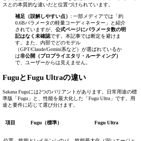
スとの本質的な違いだと位置づけられています。
補足（誤解しやすい点）
: 一部メディアでは「約
0.6Bパラメータの軽量コーディネーター」と紹介
されていますが、
公式ページにパラメータ数の明
記はなく未確認
です。本記事では断定を避けま
す。また、内部でどのモデル
（GPT/Claude/Gemini系など）が選ばれているか
は
非公開（プロプライエタリ・ルーティング）
で、ユーザーからは見えません。
FuguとFugu Ultraの違い
Sakana Fuguには2つのバリアントがあります。日常用途の標
準版「Fugu」と、性能を最大化した「Fugu Ultra」です。用
途と要件に応じて選び分けます。
項目
Fugu（標準）
Fugu Ultra
位置
性能とレイテンシのバ
性能最大化（深いエージェ