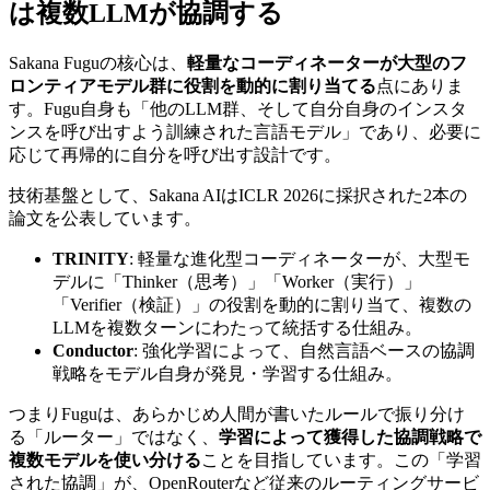
は複数LLMが協調する
Sakana Fuguの核心は、
軽量なコーディネーターが大型のフ
ロンティアモデル群に役割を動的に割り当てる
点にありま
す。Fugu自身も「他のLLM群、そして自分自身のインスタ
ンスを呼び出すよう訓練された言語モデル」であり、必要に
応じて再帰的に自分を呼び出す設計です。
技術基盤として、Sakana AIはICLR 2026に採択された2本の
論文を公表しています。
TRINITY
: 軽量な進化型コーディネーターが、大型モ
デルに「Thinker（思考）」「Worker（実行）」
「Verifier（検証）」の役割を動的に割り当て、複数の
LLMを複数ターンにわたって統括する仕組み。
Conductor
: 強化学習によって、自然言語ベースの協調
戦略をモデル自身が発見・学習する仕組み。
つまりFuguは、あらかじめ人間が書いたルールで振り分け
る「ルーター」ではなく、
学習によって獲得した協調戦略で
複数モデルを使い分ける
ことを目指しています。この「学習
された協調」が、OpenRouterなど従来のルーティングサービ