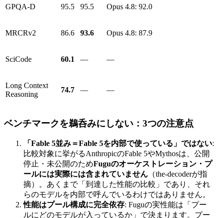
GPQA-D
95.5
95.5
Opus 4.8: 92.0
MRCRv2
86.6
93.6
Opus 4.8: 87.9
SciCode
60.1
—
—
Long Context
74.7
—
—
Reasoning
ベンチマークを鵜呑みにしない：3つの注意点
「Fable 5並み＝Fable 5を内部で使っている」ではない
:
比較対象に挙がるAnthropicのFable 5やMythosは、公開
停止・未公開のため
Fuguのオーケストレーション・プ
ールには実際には含まれていません
（the-decoderが指
摘）。あくまで「到達した性能の比較」であり、それ
らのモデルを内部で呼んでいるわけではありません。
性能はプール構成に完全依存
: Fuguの実性能は「プー
ルにどのモデルが入っているか」で決まります。プー