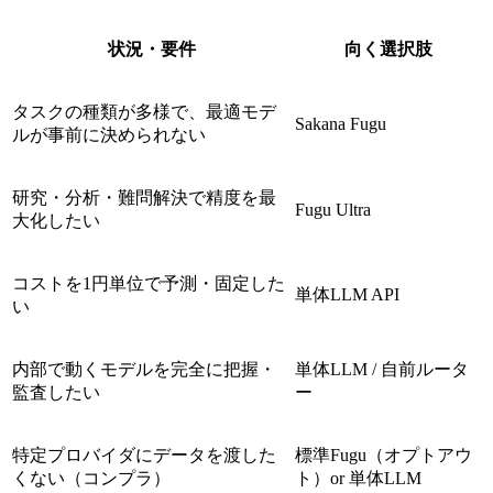
状況・要件
向く選択肢
タスクの種類が多様で、最適モデ
Sakana Fugu
ルが事前に決められない
研究・分析・難問解決で精度を最
Fugu Ultra
大化したい
コストを1円単位で予測・固定した
単体LLM API
い
内部で動くモデルを完全に把握・
単体LLM / 自前ルータ
監査したい
ー
特定プロバイダにデータを渡した
標準Fugu（オプトアウ
くない（コンプラ）
ト）or 単体LLM