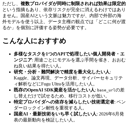
ただし、
複数プロバイダが同時に制限されれば効果は限定的
という指摘もあり、依存リスクが完全に消えるわけではあり
ません。国産AIという文脈は魅力ですが、内部で外部の海
外モデルを使う以上、データ主権の観点では「どこに何が渡
るか」を個別に評価する姿勢が必要です。
こんな人におすすめ
多様なタスクを1つのAPIで処理したい個人開発者・エ
ンジニア
: 用途ごとにモデルを選ぶ手間を省き、おおむ
ね良い結果を得たい人。
研究・分析・難問解決で精度を最大化したい人
:
Kaggle、論文再現、データ分析、サイバーセキュリテ
ィ解析などにFugu Ultraを活用したい人。
既存のOpenAI SDK資産を活かしたい人
:
の差
base_url
し替えだけで試せるため、移行コストが低い。
特定プロバイダへの依存を減らしたい技術選定者
: ベン
ダーロックイン耐性を重視する人。
国産AI・最新技術をいち早く試したい人
: 2026年6月発
表の最新動向を検証したい人。