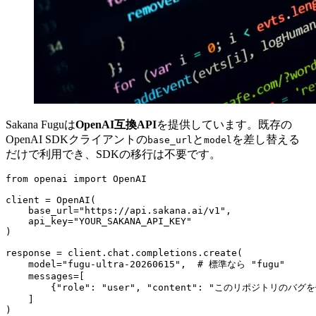
Sakana Fuguは
OpenAI互換API
を提供しています。既存の
OpenAI SDKクライアントの
と
を差し替える
base_url
model
だけで利用でき、SDKの移行は不要です。
from openai import OpenAI

client = OpenAI(

    base_url="https://api.sakana.ai/v1",

    api_key="YOUR_SAKANA_API_KEY"

)

response = client.chat.completions.create(

    model="fugu-ultra-20260615",  # 標準なら "fugu"

    messages=[

        {"role": "user", "content": "このリポジトリのバグ
    ]

)