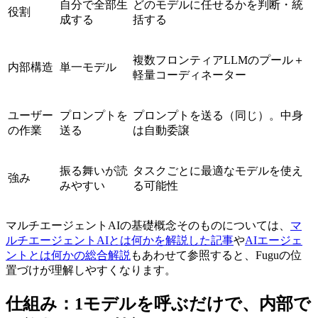
自分で全部生
どのモデルに任せるかを判断・統
役割
成する
括する
複数フロンティアLLMのプール＋
内部構造
単一モデル
軽量コーディネーター
ユーザー
プロンプトを
プロンプトを送る（同じ）。中身
の作業
送る
は自動委譲
振る舞いが読
タスクごとに最適なモデルを使え
強み
みやすい
る可能性
マルチエージェントAIの基礎概念そのものについては、
マ
ルチエージェントAIとは何かを解説した記事
や
AIエージェ
ントとは何かの総合解説
もあわせて参照すると、Fuguの位
置づけが理解しやすくなります。
仕組み：1モデルを呼ぶだけで、内部で