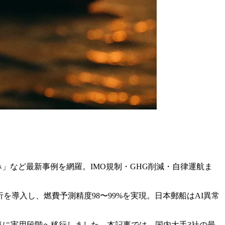
込み」など最新事例を網羅。IMO規制・GHG削減・自律運航ま
析を導入し、燃費予測精度98〜99%を実現。日本郵船はAI異常
一気に実用段階へ移行しました。本記事では、国内大手3社の最