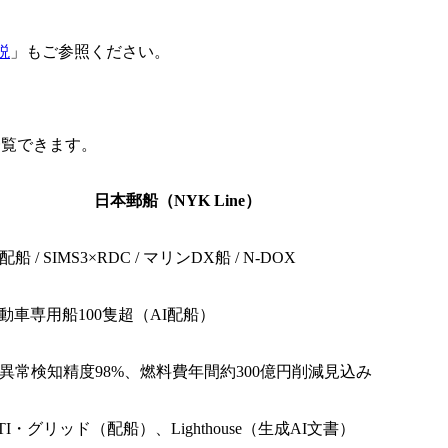
説
」もご参照ください。
一覧できます。
日本郵船（NYK Line）
I配船 / SIMS3×RDC / マリンDX船 / N-DOX
動車専用船100隻超（AI配船）
I異常検知精度98%、燃料費年間約300億円削減見込み
TI・グリッド（配船）、Lighthouse（生成AI文書）