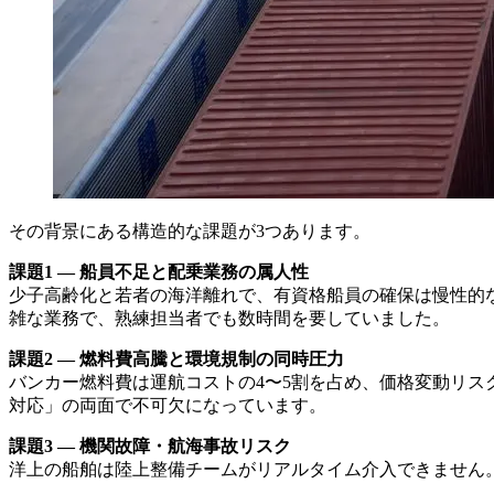
その背景にある構造的な課題が3つあります。
課題1 — 船員不足と配乗業務の属人性
少子高齢化と若者の海洋離れで、有資格船員の確保は慢性的
雑な業務で、熟練担当者でも数時間を要していました。
課題2 — 燃料費高騰と環境規制の同時圧力
バンカー燃料費は運航コストの4〜5割を占め、価格変動リス
対応」の両面で不可欠になっています。
課題3 — 機関故障・航海事故リスク
洋上の船舶は陸上整備チームがリアルタイム介入できません