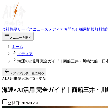
会社概要
サービス
ニュース
メディア
お問合せ
採用情報
無料相
メニューを開く
ホーム
メディア
海運×AI活用 完全ガイド｜商船三井・川崎汽船・日
メディア記事一覧に戻る
AI活用事例
2026年5月更新
海運×AI活用 完全ガイド｜商船三井・
公開日:
2026/05/31