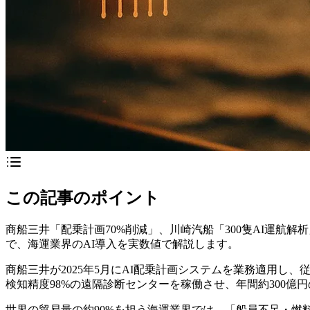
この記事のポイント
商船三井「配乗計画70%削減」、川崎汽船「300隻AI運航解
で、海運業界のAI導入を実数値で解説します。
商船三井が2025年5月にAI配乗計画システムを業務適用し、
検知精度98%の遠隔診断センターを稼働させ、年間約300億
世界の貿易量の約90%を担う海運業界では、「船員不足・燃