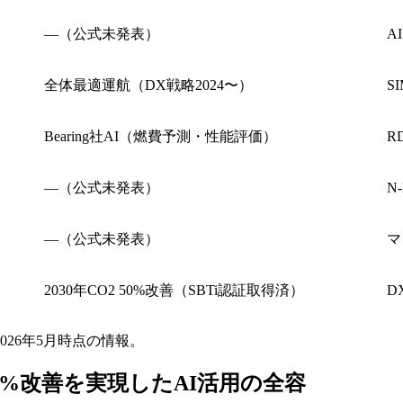
—（公式未発表）
A
全体最適運航（DX戦略2024〜）
S
Bearing社AI（燃費予測・性能評価）
R
—（公式未発表）
N
—（公式未発表）
マ
2030年CO2 50%改善（SBTi認証取得済）
D
26年5月時点の情報。
2%改善を実現したAI活用の全容