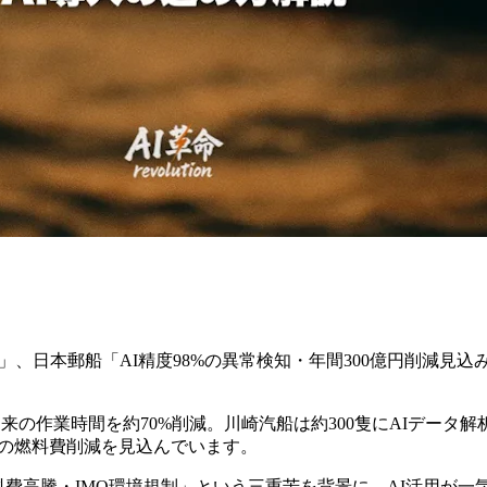
析」、日本郵船「AI精度98%の異常検知・年間300億円削減見
従来の作業時間を約70%削減。川崎汽船は約300隻にAIデータ解
円の燃料費削減を見込んでいます。
料費高騰・IMO環境規制」という三重苦を背景に、AI活用が