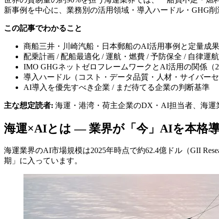
新事例を中心に、業務別の活用領域・導入ハードル・GHG削
この記事でわかること
商船三井・川崎汽船・日本郵船のAI活用事例と定量成果（2
配乗計画 / 配船最適化 / 運航・燃費 / 予防保全 / 自律運
IMO GHGネットゼロフレームワークとAI活用の関係（2
導入ハードル（コスト・データ品質・人材・サイバーセ
AI導入を優先すべき企業 / まだ待てる企業の判断基準
主な想定読者:
海運・港湾・荷主企業のDX・AI担当者、海運
海運×AIとは — 業界が「今」AIを本格
海運業界のAI市場規模は2025年時点で約62.4億ドル（GII 
期」に入っています。