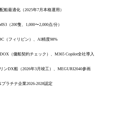
I配船最適化（2025年7月本格運用）
IMS3（200隻、1,000〜2,000点/分）
DC（フィリピン）、AI精度98%
-DOX（傭船契約チェック）、M365 Copilot全社導入
リンDX船（2026年3月竣工）、MEGURI2040参画
Xプラチナ企業2026-2028認定