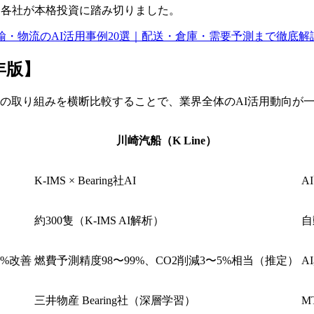
運各社が本格投資に踏み切りました。
輸・物流のAI活用事例20選｜配送・倉庫・需要予測まで徹底解
年版】
社の取り組みを横断比較することで、業界全体のAI活用動向が
川崎汽船（K Line）
K-IMS × Bearing社AI
A
約300隻（K-IMS AI解析）
自
2%改善
燃費予測精度98〜99%、CO2削減3〜5%相当（推定）
A
三井物産 Bearing社（深層学習）
M