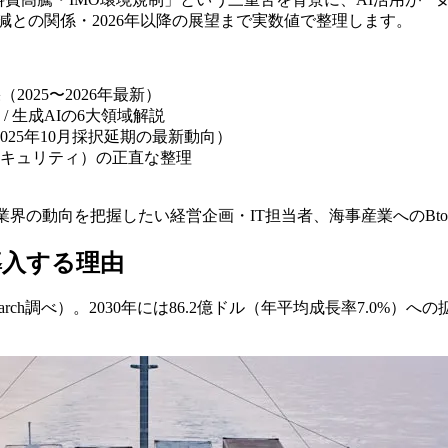
減との関係・2026年以降の展望まで実数値で整理します。
025〜2026年最新）
航 / 生成AIの6大領域解説
025年10月採択延期の最新動向）
キュリティ）の正直な整理
業界の動向を把握したい経営企画・IT担当者、海事産業へのBto
導入する理由
Research調べ）。2030年には86.2億ドル（年平均成長率7.