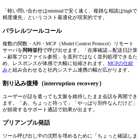
「軽い問い合わせはminimalで安く速く、複雑な相談はhighで
精度優先」というコスト最適化が現実的です。
パラレルツールコール
複数の関数・API・MCP（Model Context Protocol）リモート
サーバを
同時並行
で呼び出せます。「在庫確認→配送日計算
→顧客プロファイル参照」を直列ではなく並列処理できるた
め、レスポンスが体感で大幅に短縮されます。
MCPの仕組
み
と組み合わせると社内システム連携の幅が広がります。
割り込み復帰（interruption recovery）
ユーザーが話を遮っても文脈を維持したまま会話を再開でき
ます。「あ、ちょっと待って」「やっぱり別件なんだけど」
が頻発するサポート通話で効果が出ます。
プリアンブル発話
ツール呼び出し中の沈黙を埋めるために「ちょっと確認しま