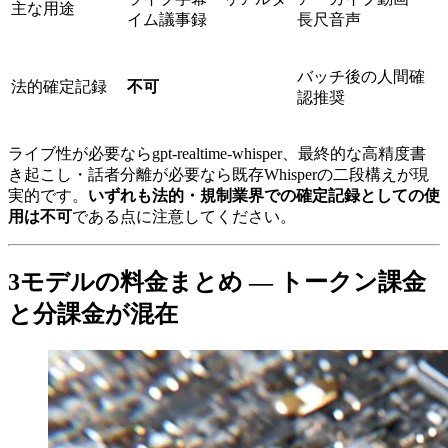
主な用途
イム議事録
長尺音声
バッチ後の人間確
法的確定記録
不可
認推奨
ライブ性が必要ならgpt-realtime-whisper、最終的な高精度書
き起こし・話者分離が必要なら既存Whisperの二段構えが現
実的です。
いずれも法的・規制業界での確定記録としての使
用は不可
である点に注意してください。
3モデルの料金まとめ — トークン課金
と分課金が混在