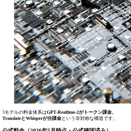
3モデルの料金体系は
GPT-Realtime-2がトークン課金、
TranslateとWhisperが分課金
という非対称な構造です。
公式料金（2026年5月時点・公式確認済み）