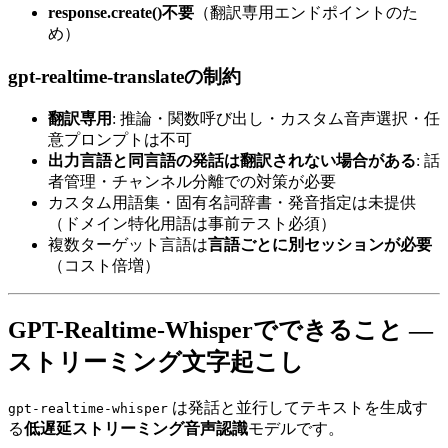
response.create()不要
（翻訳専用エンドポイントのた
め）
gpt-realtime-translateの制約
翻訳専用
: 推論・関数呼び出し・カスタム音声選択・任
意プロンプトは不可
出力言語と同言語の発話は翻訳されない場合がある
: 話
者管理・チャンネル分離での対策が必要
カスタム用語集・固有名詞辞書・発音指定は未提供
（ドメイン特化用語は事前テスト必須）
複数ターゲット言語は
言語ごとに別セッションが必要
（コスト倍増）
GPT-Realtime-Whisperでできること —
ストリーミング文字起こし
は発話と並行してテキストを生成す
gpt-realtime-whisper
る
低遅延ストリーミング音声認識
モデルです。