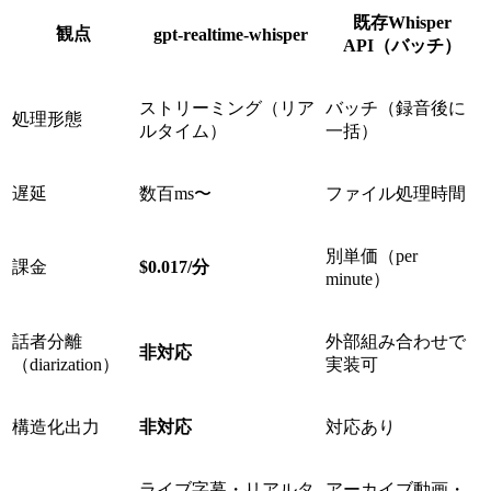
既存Whisper
観点
gpt-realtime-whisper
API（バッチ）
ストリーミング（リア
バッチ（録音後に
処理形態
ルタイム）
一括）
遅延
数百ms〜
ファイル処理時間
別単価（per
課金
$0.017/分
minute）
話者分離
外部組み合わせで
非対応
（diarization）
実装可
構造化出力
非対応
対応あり
ライブ字幕・リアルタ
アーカイブ動画・