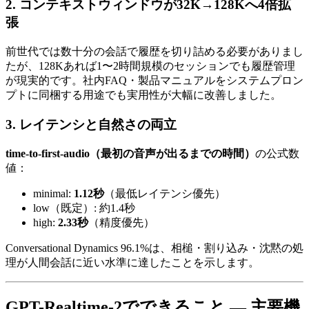
2. コンテキストウィンドウが32K→128Kへ4倍拡
張
前世代では数十分の会話で履歴を切り詰める必要がありまし
たが、128Kあれば1〜2時間規模のセッションでも履歴管理
が現実的です。社内FAQ・製品マニュアルをシステムプロン
プトに同梱する用途でも実用性が大幅に改善しました。
3. レイテンシと自然さの両立
time-to-first-audio（最初の音声が出るまでの時間）
の公式数
値：
minimal:
1.12秒
（最低レイテンシ優先）
low（既定）: 約1.4秒
high:
2.33秒
（精度優先）
Conversational Dynamics 96.1%は、相槌・割り込み・沈黙の処
理が人間会話に近い水準に達したことを示します。
GPT-Realtime-2でできること — 主要機