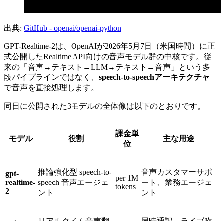
出典:
GitHub - openai/openai-python
GPT-Realtime-2は、OpenAIが2026年5月7日（米国時間）に正
式公開したRealtime API向けの音声モデル群の中核です。従
来の「音声→テキスト→LLM→テキスト→音声」という多
段パイプラインではなく、
speech-to-speechアーキテクチャ
で音声を直接処理します。
同日に公開された3モデルの全体像は以下のとおりです。
課金単
モデル
役割
主な用途
位
推論強化型 speech-to-
音声カスタマーサポ
gpt-
per 1M
realtime-
speech 音声エージェ
ート、業務エージェ
tokens
2
ント
ント
リアルタイム音声翻
同時通訳、ライブ吹