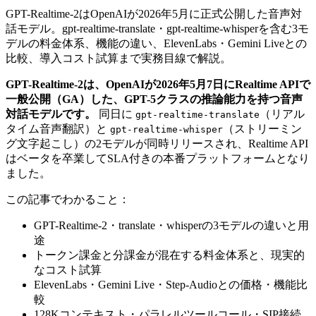
GPT-Realtime-2はOpenAIが2026年5月に正式公開した音声対
話モデル。gpt-realtime-translate・gpt-realtime-whisperを含む3モ
デルの料金体系、機能の違い、ElevenLabs・Gemini Liveとの
比較、導入コスト試算まで実務目線で解説。
GPT-Realtime-2は、OpenAIが2026年5月7日にRealtime APIで
一般公開（GA）した、GPT-5クラスの推論能力を持つ音声
対話モデルです。
同日に
（リアル
gpt-realtime-translate
タイム音声翻訳）と
（ストリーミン
gpt-realtime-whisper
グ文字起こし）の2モデルが同時リリースされ、Realtime API
はベータを卒業してSLA付きの本番プラットフォームとなり
ました。
この記事でわかること：
GPT-Realtime-2・translate・whisperの3モデルの違いと用
途
トークン課金と分課金が混在する料金体系と、現実的
なコスト試算
ElevenLabs・Gemini Live・Step-Audioとの価格・機能比
較
128Kコンテキスト・パラレルツールコール・SIP接続