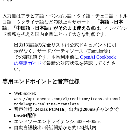
入力側はアラビア語・ベンガル語・タイ語・チェコ語・トル
コ語・ウクライナ語など70以上をサポート。
「英語→日本
語」「中国語→日本語」がそのまま使える
点は、インバウン
ド業務を抱える国内企業にとって大きな利点です。
出力13言語の完全リストは公式ドキュメントに明
示がなく、サードパーティソース（Famulor等）
での確認値です。本番利用前に
OpenAI Cookbook
の翻訳ガイド
で最新の対応状況を確認してくださ
い。
専用エンドポイントと音声仕様
WebSocket:
wss://api.openai.com/v1/realtime/translations?
model=gpt-realtime-translate
音声仕様:
24kHz PCM16
、出力は
200msチャンクで
base64配信
エンドツーエンドレイテンシ: 400〜900ms
自動言語検出: 発話開始から約1.5秒以内