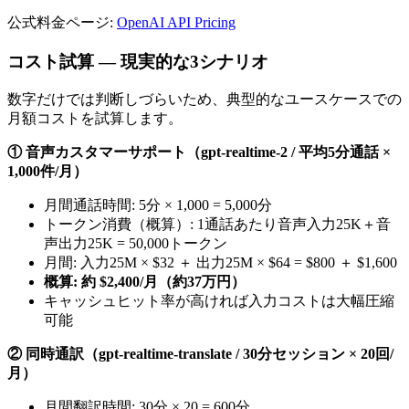
公式料金ページ:
OpenAI API Pricing
コスト試算 — 現実的な3シナリオ
数字だけでは判断しづらいため、典型的なユースケースでの
月額コストを試算します。
① 音声カスタマーサポート（gpt-realtime-2 / 平均5分通話 ×
1,000件/月）
月間通話時間: 5分 × 1,000 = 5,000分
トークン消費（概算）: 1通話あたり音声入力25K＋音
声出力25K = 50,000トークン
月間: 入力25M × $32 ＋ 出力25M × $64 = $800 ＋ $1,600
概算: 約 $2,400/月（約37万円）
キャッシュヒット率が高ければ入力コストは大幅圧縮
可能
② 同時通訳（gpt-realtime-translate / 30分セッション × 20回/
月）
月間翻訳時間: 30分 × 20 = 600分