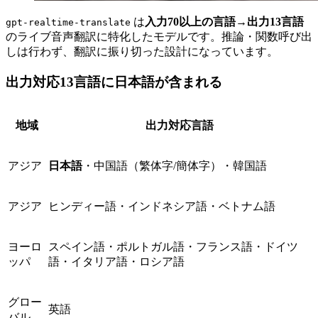
は
入力70以上の言語→出力13言語
gpt-realtime-translate
のライブ音声翻訳に特化したモデルです。推論・関数呼び出
しは行わず、翻訳に振り切った設計になっています。
出力対応13言語に日本語が含まれる
地域
出力対応言語
アジア
日本語
・中国語（繁体字/簡体字）・韓国語
アジア
ヒンディー語・インドネシア語・ベトナム語
ヨーロ
スペイン語・ポルトガル語・フランス語・ドイツ
ッパ
語・イタリア語・ロシア語
グロー
英語
バル