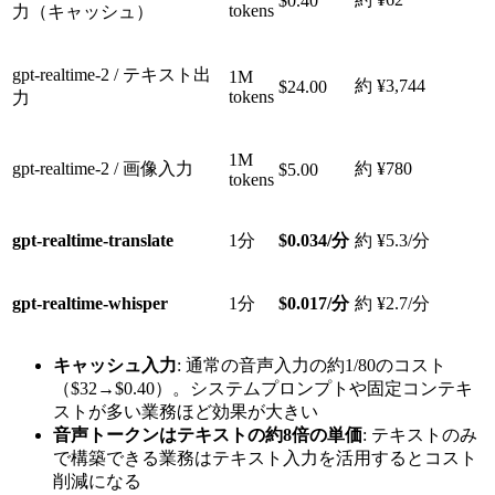
$0.40
tokens
力（キャッシュ）
gpt-realtime-2 / テキスト出
1M
約 ¥3,744
$24.00
tokens
力
1M
gpt-realtime-2 / 画像入力
約 ¥780
$5.00
tokens
gpt-realtime-translate
1分
$0.034/分
約 ¥5.3/分
gpt-realtime-whisper
1分
$0.017/分
約 ¥2.7/分
キャッシュ入力
: 通常の音声入力の約1/80のコスト
（$32→$0.40）。システムプロンプトや固定コンテキ
ストが多い業務ほど効果が大きい
音声トークンはテキストの約8倍の単価
: テキストのみ
で構築できる業務はテキスト入力を活用するとコスト
削減になる