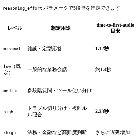
パラメータで5段階を指定できます。
reasoning_effort
time-to-first-audio
レベル
想定用途
目安
雑談・定型応答
1.12秒
minimal
（既
low
一般的な業務会話
約1.4秒
定）
多段階質問・ツール使い分け
—
medium
トラブル切り分け・複雑ルー
2.33秒
high
ル照合
法務・金融など高難度判断
さらに遅延増加
xhigh