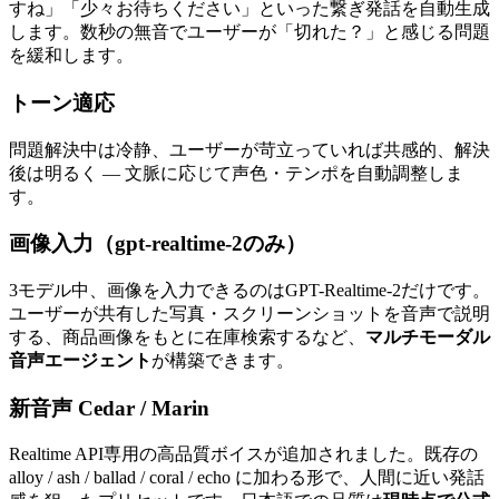
すね」「少々お待ちください」といった繋ぎ発話を自動生成
します。数秒の無音でユーザーが「切れた？」と感じる問題
を緩和します。
トーン適応
問題解決中は冷静、ユーザーが苛立っていれば共感的、解決
後は明るく — 文脈に応じて声色・テンポを自動調整しま
す。
画像入力（gpt-realtime-2のみ）
3モデル中、画像を入力できるのはGPT-Realtime-2だけです。
ユーザーが共有した写真・スクリーンショットを音声で説明
する、商品画像をもとに在庫検索するなど、
マルチモーダル
音声エージェント
が構築できます。
新音声 Cedar / Marin
Realtime API専用の高品質ボイスが追加されました。既存の
alloy / ash / ballad / coral / echo に加わる形で、人間に近い発話