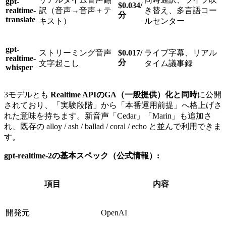
gpt-
$0.034/
realtime-
訳（音声→音声＋テ
き替え、多言語コー
分
translate
キスト）
ルセンター
gpt-
ストリーミング音声
$0.017/
ライブ字幕、リアル
realtime-
分
文字起こし
タイム議事録
whisper
3モデルとも
Realtime APIのGA（一般提供）化と同時
に公開
されており、「実験段階」から「本番運用前提」へ格上げさ
れた意味を持ちます。新音声「Cedar」「Marin」も追加さ
れ、既存の alloy / ash / ballad / coral / echo と並んで利用できま
す。
gpt-realtime-2の基本スペック（公式情報）:
項目
内容
開発元
OpenAI