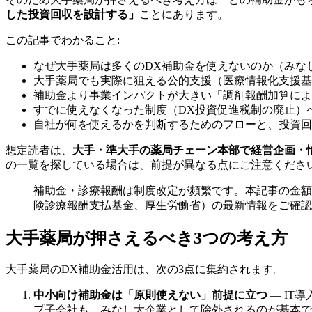
した投資回収を設計する」
ことにあります。
この記事でわかること:
なぜ大手薬局は多くのDX補助金を使えないのか（みな
大手薬局でも実際に狙える公的支援（医療情報化支援基
補助金より事業インパクトが大きい「調剤報酬加算によ
すでに使えなくなった制度（DX投資促進税制の廃止）
自社が何を使えるかを判断するためのフローと、投資回
想定読者は、
大手・準大手の薬局チェーン本部で経営企画・
の一覧を探している場合は、前提が異なる点にご注意くださ
補助金・診療報酬は制度改定が頻繁です。本記事の金額
険診療報酬支払基金、厚生労働省）の最新情報をご確認
大手薬局が押さえるべき3つの考え方
大手薬局のDX補助金活用は、次の3点に集約されます。
中小向け補助金は「原則使えない」前提に立つ
— IT
プ子会社も、みなし大企業として除外されるのが基本で