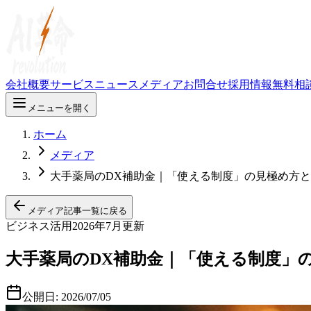
会社概要
サービス
ニュース
メディア
お問合せ
採用情報
無料相
メニューを開く
ホーム
メディア
大手薬局のDX補助金｜「使える制度」の見極め方
メディア記事一覧に戻る
ビジネス活用
2026年7月更新
大手薬局のDX補助金｜「使える制度」
公開日:
2026/07/05