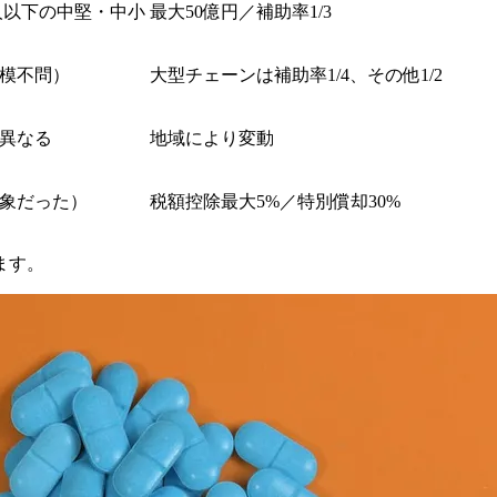
0人以下の中堅・中小
最大50億円／補助率1/3
模不問）
大型チェーンは補助率1/4、その他1/2
異なる
地域により変動
象だった）
税額控除最大5%／特別償却30%
ます。