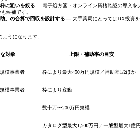
枠に狙いを絞る
— 電子処方箋・オンライン資格確認の導入を
金も候補です。
助」の合算で回収を設計する
— 大手薬局にとってはDX投資
のようになります。
主な対象
上限・補助率の目安
規模事業者
枠により最大450万円規模／補助率1/2ほか
規模事業者
枠により変動
数十万〜200万円規模
カタログ型最大1,500万円／一般型最大1億