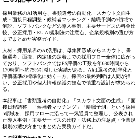
採用業務のAI活用を、書類選考の自動化・スカウト文面生
成・面接日程調整・候補者マッチング・離職予測の5領域で
解説。ソフトバンクなどの導入事例、主要サービスの料金比
較、公正採用・EU AI規制法の注意点、企業規模別の選び方
までまとめた実務ガイド。
人材・採用業界のAI活用は、母集団形成からスカウト、書
類選考、面接、内定後の定着までの採用フロー全体に広がっ
ており、ソフトバンクではES評価の工数を年680時間から
170時間へ約75%削減した実績がある。AIは選考の効率化と
評価基準の標準化に効く一方、採否の最終判断は人間が担
い、公正採用や個人情報保護の観点で慎重な設計が求められ
る。
本記事は「書類選考の自動化」「スカウト文面の生成」「面
接日程調整」「候補者マッチング」「離職予測」という採用
5領域を、採用フローに沿って一気通貫で整理し、公表され
た導入事例・主要サービスの比較・法務上の注意点・企業規
模別の選び方までまとめた実務ガイドだ。
この記事でわかること: