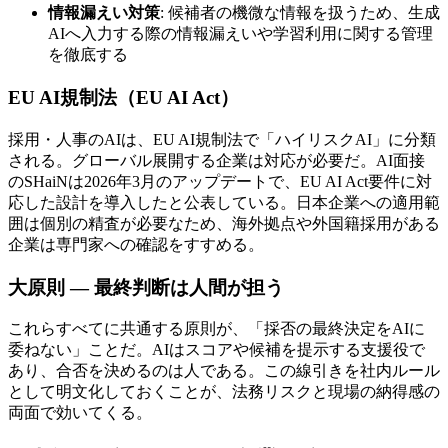
情報漏えい対策
: 候補者の機微な情報を扱うため、生成
AIへ入力する際の情報漏えいや学習利用に関する管理
を徹底する
EU AI規制法（EU AI Act）
採用・人事のAIは、EU AI規制法で「ハイリスクAI」に分類
される。グローバル展開する企業は対応が必要だ。AI面接
のSHaiNは2026年3月のアップデートで、EU AI Act要件に対
応した設計を導入したと公表している。日本企業への適用範
囲は個別の精査が必要なため、海外拠点や外国籍採用がある
企業は専門家への確認をすすめる。
大原則 — 最終判断は人間が担う
これらすべてに共通する原則が、「採否の最終決定をAIに
委ねない」ことだ。AIはスコアや候補を提示する支援役で
あり、合否を決めるのは人である。この線引きを社内ルール
として明文化しておくことが、法務リスクと現場の納得感の
両面で効いてくる。