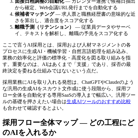
面接日程調整の自動化
— カレンダー連携で候補日抽出
から確定、Web会議URL発行までを自動化する
候補者マッチング
— 求人票と職務経歴書の意味的な近
さを算出し、適合度をスコア化する
離職予測（リテンション）
— 従業員データやサーベ
イ、テキストを解析し、離職の予兆をスコア化する
ここで言うAI採用とは、採用および人材マネジメントの各
プロセスに生成AI・機械学習・自然言語処理を組み込み、
業務の効率化と評価の標準化・高度化を図る取り組みを指
す。重要なのは、AIはあくまで「支援」であり、採否の最
終決定を委ねる仕組みではないという点だ。
採用業務にAIを取り入れる発想は、ChatGPTやClaudeのよう
な汎用の生成AIをスカウト文作成に使う段階から、採用フ
ロー全体を自動化する専用SaaSの導入まで幅広い。汎用ツー
ルの基礎を押さえたい場合は
生成AIツールのおすすめ比較
も合わせて確認するとよい。
採用フロー全体マップ — どの工程にど
のAIを入れるか