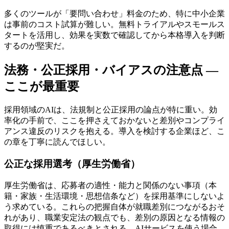
多くのツールが「要問い合わせ」料金のため、特に中小企業
は事前のコスト試算が難しい。無料トライアルやスモールス
タートを活用し、効果を実数で確認してから本格導入を判断
するのが堅実だ。
法務・公正採用・バイアスの注意点 —
ここが最重要
採用領域のAIは、法規制と公正採用の論点が特に重い。効
率化の手前で、ここを押さえておかないと差別やコンプライ
アンス違反のリスクを抱える。導入を検討する企業ほど、こ
の章を丁寧に読んでほしい。
公正な採用選考（厚生労働省）
厚生労働省は、応募者の適性・能力と関係のない事項（本
籍・家族・生活環境・思想信条など）を採用基準にしないよ
う求めている。これらの把握自体が就職差別につながるおそ
れがあり、職業安定法の観点でも、差別の原因となる情報の
取得には慎重であるべきとされる。AIサービスを使う場合