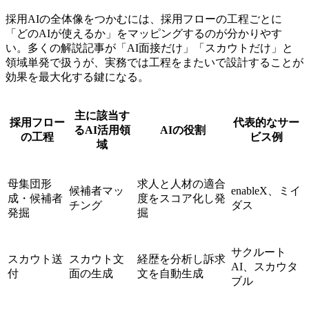
採用AIの全体像をつかむには、採用フローの工程ごとに
「どのAIが使えるか」をマッピングするのが分かりやす
い。多くの解説記事が「AI面接だけ」「スカウトだけ」と
領域単発で扱うが、実務では工程をまたいで設計することが
効果を最大化する鍵になる。
主に該当す
採用フロー
代表的なサー
るAI活用領
AIの役割
の工程
ビス例
域
母集団形
求人と人材の適合
候補者マッ
enableX、ミイ
成・候補者
度をスコア化し発
チング
ダス
発掘
掘
サクルート
スカウト送
スカウト文
経歴を分析し訴求
AI、スカウタ
付
面の生成
文を自動生成
ブル