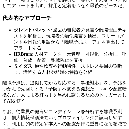
してアラートを出す。採用と定着をつなぐ最後のピースだ。
代表的なアプローチ
タレントパレット
: 過去の離職者の発言や離職理由テキ
ストを解析し、現職者の類似発言を抽出。フリーコメ
ントや日報の単語から「離職予兆スコア」を算出して
アラートする
HRBrain
: 人材データを一元管理・可視化・分析し、評
価・育成・配置・離職防止を支援
ミイダス
: 適性検査や行動特性、ストレス要因の診断
で、活躍する人材や組織の特徴を分析
離職予測は、退職してから対応する「事後対応」を、予兆を
つかんで先回りする「予防」へ変える発想だ。1on1や配置転
換など、人による打ち手を早めに講じるためのトリガーとし
てAIを使う。
なお、従業員の発言やコンディションを分析する離職予測
は、個人情報保護法でいうプロファイリングに該当しやす
く、利用目的の特定や本人への配慮が特に重要になる領域で