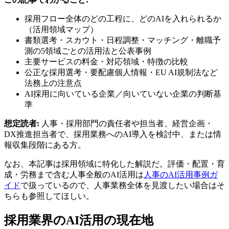
採用フロー全体のどの工程に、どのAIを入れられるか
（活用領域マップ）
書類選考・スカウト・日程調整・マッチング・離職予
測の5領域ごとの活用法と公表事例
主要サービスの料金・対応領域・特徴の比較
公正な採用選考・要配慮個人情報・EU AI規制法など
法務上の注意点
AI採用に向いている企業／向いていない企業の判断基
準
想定読者:
人事・採用部門の責任者や担当者、経営企画・
DX推進担当者で、採用業務へのAI導入を検討中、または情
報収集段階にある方。
なお、本記事は採用領域に特化した解説だ。評価・配置・育
成・労務まで含む人事全般のAI活用は
人事のAI活用事例ガ
イド
で扱っているので、人事業務全体を見渡したい場合はそ
ちらも参照してほしい。
採用業界のAI活用の現在地