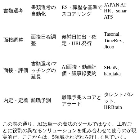
JAPAN AI
書類選考の
ES・職歴を基準で
書類選考
HR、sonar
自動化
スコアリング
ATS
Tasonal、
面接日程調
候補日抽出・確
面接調整
TimeRex、
整
定・URL発行
Jicoo
書類選考/マ
AI面接・動画評
SHaiN、
面接・評価
ッチングの
価・議事録要約
harutaka
延長
タレントパレ
離職予兆スコアと
内定・定着
離職予測
ット、
アラート
HRBrain
この表の通り、AIは単一の魔法のツールではなく、工程ご
とに役割の異なるソリューションを組み合わせて使うのが現
実的だ。ここからは、5領域それぞれを詳しく見ていく。