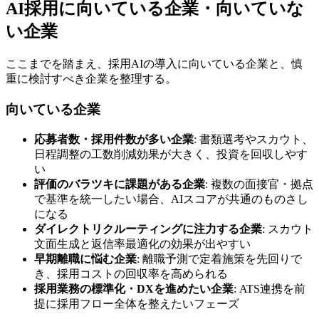
AI採用に向いている企業・向いていな
い企業
ここまでを踏まえ、採用AIの導入に向いている企業と、慎
重に検討すべき企業を整理する。
向いている企業
応募者数・採用件数が多い企業
: 書類選考やスカウト、
日程調整の工数削減効果が大きく、投資を回収しやす
い
評価のバラツキに課題がある企業
: 複数の面接官・拠点
で基準を統一したい場合、AIスコアが共通のものさし
になる
ダイレクトリクルーティングに注力する企業
: スカウト
文面生成と返信率最適化の効果が出やすい
早期離職に悩む企業
: 離職予測で定着施策を先回りで
き、採用コストの回収率を高められる
採用業務の標準化・DXを進めたい企業
: ATS連携を前
提に採用フロー全体を整えたいフェーズ