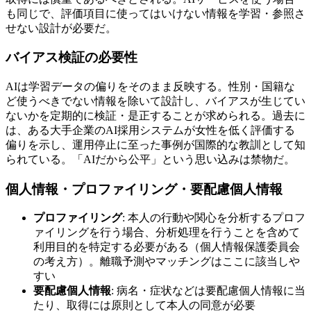
も同じで、評価項目に使ってはいけない情報を学習・参照さ
せない設計が必要だ。
バイアス検証の必要性
AIは学習データの偏りをそのまま反映する。性別・国籍な
ど使うべきでない情報を除いて設計し、バイアスが生じてい
ないかを定期的に検証・是正することが求められる。過去に
は、ある大手企業のAI採用システムが女性を低く評価する
偏りを示し、運用停止に至った事例が国際的な教訓として知
られている。「AIだから公平」という思い込みは禁物だ。
個人情報・プロファイリング・要配慮個人情報
プロファイリング
: 本人の行動や関心を分析するプロフ
ァイリングを行う場合、分析処理を行うことを含めて
利用目的を特定する必要がある（個人情報保護委員会
の考え方）。離職予測やマッチングはここに該当しや
すい
要配慮個人情報
: 病名・症状などは要配慮個人情報に当
たり、取得には原則として本人の同意が必要