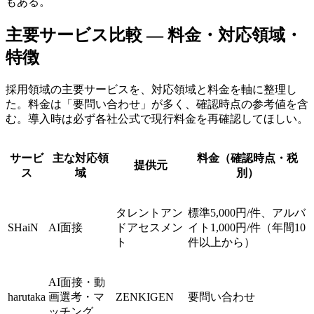
もある。
主要サービス比較 — 料金・対応領域・
特徴
採用領域の主要サービスを、対応領域と料金を軸に整理し
た。料金は「要問い合わせ」が多く、確認時点の参考値を含
む。導入時は必ず各社公式で現行料金を再確認してほしい。
サービ
主な対応領
料金（確認時点・税
提供元
ス
域
別）
タレントアン
標準5,000円/件、アルバ
SHaiN
AI面接
ドアセスメン
イト1,000円/件（年間10
ト
件以上から）
AI面接・動
harutaka
画選考・マ
ZENKIGEN
要問い合わせ
ッチング