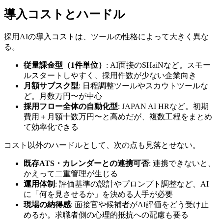
導入コストとハードル
採用AIの導入コストは、ツールの性格によって大きく異な
る。
従量課金型（1件単位）
: AI面接のSHaiNなど。スモー
ルスタートしやすく、採用件数が少ない企業向き
月額サブスク型
: 日程調整ツールやスカウトツールな
ど。月数万円〜が中心
採用フロー全体の自動化型
: JAPAN AI HRなど。初期
費用＋月額十数万円〜と高めだが、複数工程をまとめ
て効率化できる
コスト以外のハードルとして、次の点も見落とせない。
既存ATS・カレンダーとの連携可否
: 連携できないと、
かえって二重管理が生じる
運用体制
: 評価基準の設計やプロンプト調整など、AI
に「何を見させるか」を決める人手が必要
現場の納得感
: 面接官や候補者がAI評価をどう受け止
めるか。求職者側の心理的抵抗への配慮も要る