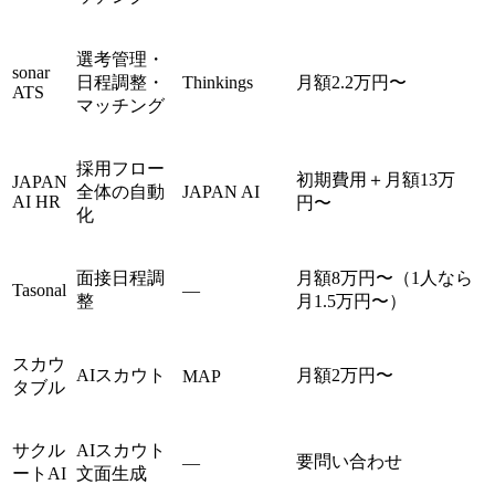
選考管理・
sonar
日程調整・
Thinkings
月額2.2万円〜
ATS
マッチング
採用フロー
初期費用＋月額13万
JAPAN
全体の自動
JAPAN AI
AI HR
円〜
化
面接日程調
月額8万円〜（1人なら
Tasonal
—
整
月1.5万円〜）
スカウ
AIスカウト
月額2万円〜
MAP
タブル
サクル
AIスカウト
要問い合わせ
—
ートAI
文面生成