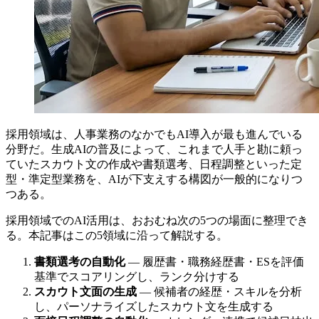
採用領域は、人事業務のなかでもAI導入が最も進んでいる
分野だ。生成AIの普及によって、これまで人手と勘に頼っ
ていたスカウト文の作成や書類選考、日程調整といった定
型・準定型業務を、AIが下支えする構図が一般的になりつ
つある。
採用領域でのAI活用は、おおむね次の5つの場面に整理でき
る。本記事はこの5領域に沿って解説する。
書類選考の自動化
— 履歴書・職務経歴書・ESを評価
基準でスコアリングし、ランク分けする
スカウト文面の生成
— 候補者の経歴・スキルを分析
し、パーソナライズしたスカウト文を生成する