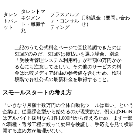
タレントマ
タレン
プラスアルフ
ネジメン
月額課金（要問い合わ
トパレ
ァ・コンサル
ト・離職予
せ）
ット
ティング
兆
上記のうち公式料金ページで直接確認できたのは
SHaiNのみだ。SHaiNは後払いを選ぶ場合、別途
「受検者管理システム利用料」が年額60万円かか
る点にも注意してほしい。その他のサービスの料
金は比較メディア経由の参考値を含むため、検討
段階で各社公式の最新料金を取得すること。
スモールスタートの考え方
「いきなり月額十数万円の全体自動化ツールは重い」という
企業は、従量課金型から始めるのが現実的だ。例えばSHaiN
はアルバイト採用なら1件1,000円から使えるため、まず一部
の職種・選考工程に絞って効果を検証し、手応えを見て横展
開する進め方が無理がない。