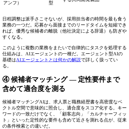
アンフ）
型
日程調整は派手さこそないが、採用担当者の時間を最も食う
業務の一つだ。応募から面接までのリードタイムを短縮でき
れば、優秀な候補者の離脱（他社決定による辞退）も防ぎや
すくなる。
このように複数の業務をまたいで自律的にタスクを処理する
仕組みは、AIエージェントの一種だ。エージェント型AIの
基礎は
AIエージェントとは何かの解説
で詳しく扱ってい
る。
④ 候補者マッチング — 定性要件まで
含めて適合度を測る
候補者マッチングAIは、求人票と職務経歴書を高密度なベ
クトル空間で意味的に照合し、適合度をスコア化する。キー
ワードの一致だけでなく、「顧客志向」「カルチャーフィッ
ト」といった定性的な要件も含めて近さを測れる点が、従来
の条件検索との違いだ。