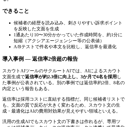
できること
候補者の経歴を読み込み、刺さりやすい訴求ポイント
を反映した文面を生成
1通あたり10〜30分かかっていた作成時間を、約1分に
短縮（アクシアエージェンシー等の公表値）
A/Bテストで件名や本文を比較し、返信率を最適化
導入事例 — 返信率2倍超の報告
スカウトAIツールのサクルートAIでは、AIによるスカウト
文面生成で
返信率が約2.3倍に向上し、3か月で4名を採用
し
た事例が公表されている。別の事例では返信率約2倍、8名の
内定という報告もある。
返信率は採用コストに直結する指標だ。同じ候補者リストで
も、文面の質で反応が大きく変わるため、スカウト文の生
成・最適化はAIの費用対効果が見えやすい領域といえる。
汎用の生成AIでもスカウト文の下書きは作れるが、専用ツ