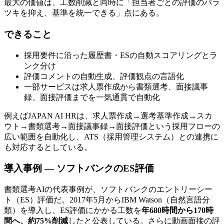
最大の価値は、工数削減と同時に「担当者ごとの評価のバラ
ツキを抑え、基準を統一できる」点にある。
できること
採用要件に沿った履歴書・ESの自動スコアリングとラ
ンク分け
評価コメントの自動生成、評価観点の言語化
一部サービスは求人票作成から書類選考、面接議事
録、面接評価までを一気通貫で自動化
例えばJAPAN AI HRは、求人票作成→選考基準作成→スカ
ウト→書類選考→面接議事録→面接評価という採用フローの
広い範囲を自動化し、ATS（採用管理システム）との連携に
も対応するとしている。
導入事例 — ソフトバンクのES評価
書類選考AIの代表事例が、ソフトバンクのエントリーシー
ト（ES）評価だ。2017年5月からIBM Watson（自然言語分
類）を導入し、ES評価にかかる工数を
年680時間から170時
間へ、約75%削減
したと公表している。さらに動画面接の評