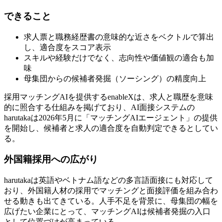
できること
求人票と職務経歴書の意味的な近さをベクトルで算出
し、適合度をスコア表示
スキルや経験だけでなく、志向性や価値観の適合も加
味
母集団からの候補者発掘（ソーシング）の精度向上
採用マッチングAIを提供するenableXは、求人と職歴を意味
的に照合する仕組みを掲げており、AI面接システムの
harutakaは2026年5月に「マッチングAIエージェント」の提供
を開始し、候補者と求人の適合度を自動判定できるとしてい
る。
外国籍採用への広がり
harutakaは英語やベトナム語などの多言語面接にも対応して
おり、外国籍人材の採用でマッチングと面接評価を組み合わ
せる動きも出てきている。人手不足を背景に、母集団の幅を
広げたい企業にとって、マッチングAIは候補者発掘の入口
として位置づけが高まっている。