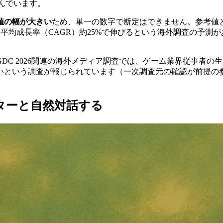
んでいます。
値の幅が大きい
ため、単一の数字で断定はできません。参考値として
場が年平均成長率（CAGR）約25%で伸びるという海外調査の
GDC 2026関連の海外メディア調査では、ゲーム業界従事者の生成A
という調査が報じられています（一次調査元の確認が前提の参考
。
クターと自然対話する