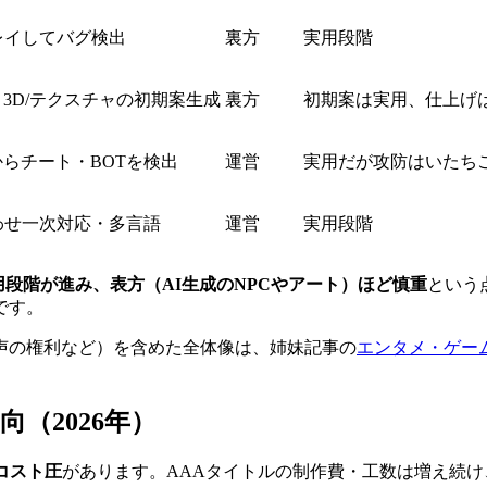
レイしてバグ検出
裏方
実用段階
3D/テクスチャの初期案生成
裏方
初期案は実用、仕上げ
らチート・BOTを検出
運営
実用だが攻防はいたち
わせ一次対応・多言語
運営
実用段階
用段階が進み、表方（AI生成のNPCやアート）ほど慎重
という
です。
声の権利など）を含めた全体像は、姉妹記事の
エンタメ・ゲー
（2026年）
コスト圧
があります。AAAタイトルの制作費・工数は増え続け