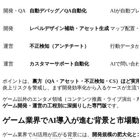
開発・QA
自動デバッグ／QA自動化
AIが自動プ
開発
レベルデザイン補助・アセット生成
マップ配置・
運営
不正検知（アンチチート）
行動データか
運営
カスタマーサポート自動化
AIで問い合
ポイントは、
裏方（QA・アセット・不正検知・CS）ほど実
炎上リスクを警戒し、まず開発効率化から入るケースが主流
ゲーム以外のエンタメ領域（コンテンツ推薦・ライブ演出・
ゲーム開発・運営の工程別に深掘りした専門版
です。
ゲーム業界でAI導入が進む背景と市場動向
ゲーム業界でAI活用が広がる背景には、
開発規模の肥大化と