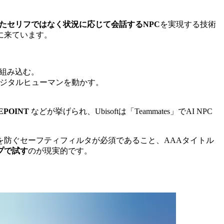
たセリフではなく状況に応じて会話するNPC
を実現する技術
に来ています。
Kで組み込む。
せ、デジタルヒューマンを動かす。
EPOINT
などが挙げられ、Ubisoftは「Teammates」でAI NPC
）を防ぐセーフティフィルタが必須であること、AAAタイトル
プで試す
のが現実的です。