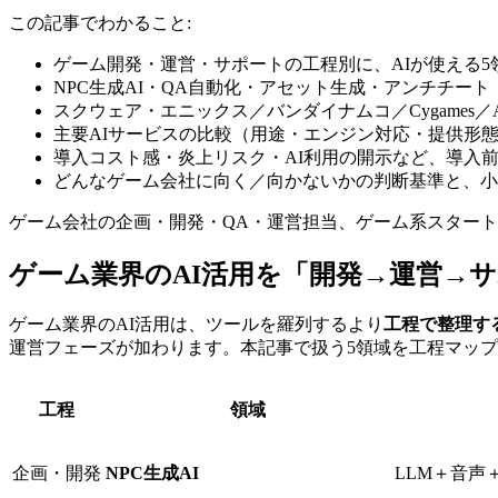
この記事でわかること:
ゲーム開発・運営・サポートの工程別に、AIが使える5
NPC生成AI・QA自動化・アセット生成・アンチチー
スクウェア・エニックス／バンダイナムコ／Cygames／
主要AIサービスの比較（用途・エンジン対応・提供形
導入コスト感・炎上リスク・AI利用の開示など、導入
どんなゲーム会社に向く／向かないかの判断基準と、小
ゲーム会社の企画・開発・QA・運営担当、ゲーム系スター
ゲーム業界のAI活用を「開発→運営→
ゲーム業界のAI活用は、ツールを羅列するより
工程で整理す
運営フェーズが加わります。本記事で扱う5領域を工程マッ
工程
領域
企画・開発
NPC生成AI
LLM＋音声