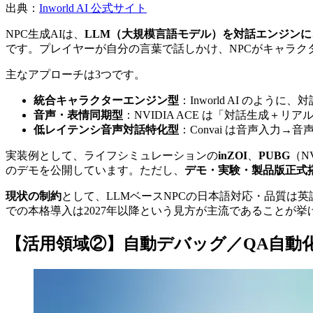
出典：
Inworld AI 公式サイト
NPC生成AIは、
LLM（大規模言語モデル）を対話エンジン
です。プレイヤーが自分の言葉で話しかけ、NPCがキャラ
主なアプローチは3つです。
統合キャラクターエンジン型
：Inworld AI のよう
音声・表情同期型
：NVIDIA ACE は「対話生成＋
低レイテンシ音声対話特化型
：Convai は音声入力→
実装例として、ライフシミュレーションの
inZOI
、
PUBG
（N
のデモを公開しています。ただし、
デモ・実験・製品版正式
現状の制約
として、LLMベースNPCの日本語対応・品質は
での本格導入は2027年以降という見方が主流であることが挙げ
【活用領域②】自動デバッグ／QA自動化