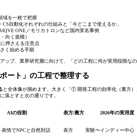
領域を一枚で把握
ト・CS自動化それぞれの仕組みと「今どこまで使えるか」
AIQVE ONE／モリカトロンなど国内実名事例
態・向く規模）
前に押さえる注意点
さく始める手順
トアップ、業界研究層に向けて、「どの工程に何が実用段階な
サポート」の工程で整理する
る
と全体像が掴めます。大きく「① 開発工程の効率化（裏方）
プに落とすと次の通りです。
AIの役割
表方/裏方
2026年の実用度
＋表情でNPCと自然対話
表方
実験〜インディー中心