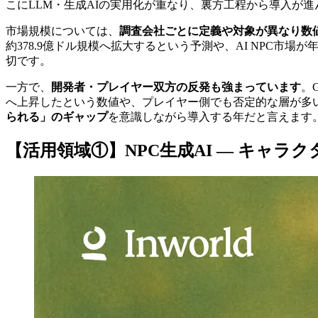
こにLLM・生成AIの実用化が重なり、裏方工程から導入が進
市場規模については、
調査会社ごとに定義や対象が異なり数
約378.9億ドル規模へ拡大するという予測や、AI NPC市
切です。
一方で、
開発者・プレイヤー双方の反発も強まっています
。
へ上昇したという数値や、プレイヤー側でも否定的な層が多い
られる」のギャップ
を意識しながら導入する年だと言えます
【活用領域①】NPC生成AI — キャラ