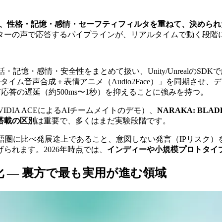
に、性格・記憶・感情・セーフティフィルタを重ねて、決められ
クターの声で応答するパイプラインが、リアルタイムで動く段階
に、対話・記憶・感情・安全性をまとめて扱い、Unity/UnrealのSD
リアルタイム音声合成＋表情アニメ（Audio2Face）」を同期さ
音声応答の遅延（約500ms〜1秒）を抑えることに強みを持つ。
VIDIA ACEによるAIチームメイトのデモ）、
NARAKA: BLAD
搭載の区別
は重要で、多くはまだ実験段階です。
英語圏に比べ発展途上であること、意図しない発言（IPリスク
られます。2026年時点では、
インディーや小規模プロトタイ
 — 裏方で最も実用が進む領域