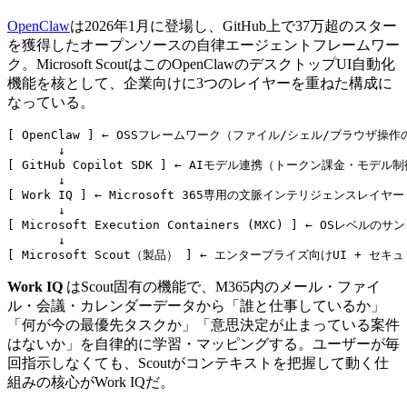
OpenClaw
は2026年1月に登場し、GitHub上で37万超のスター
を獲得したオープンソースの自律エージェントフレームワー
ク。Microsoft ScoutはこのOpenClawのデスクトップUI自動化
機能を核として、企業向けに3つのレイヤーを重ねた構成に
なっている。
[ OpenClaw ] ← OSSフレームワーク（ファイル/シェル/ブラウザ操作
       ↓

[ GitHub Copilot SDK ] ← AIモデル連携（トークン課金・モデル制
       ↓

[ Work IQ ] ← Microsoft 365専用の文脈インテリジェンスレイヤー

       ↓

[ Microsoft Execution Containers (MXC) ] ← OSレベ
       ↓

[ Microsoft Scout（製品） ] ← エンタープライズ向けUI + セ
Work IQ
はScout固有の機能で、M365内のメール・ファイ
ル・会議・カレンダーデータから「誰と仕事しているか」
「何が今の最優先タスクか」「意思決定が止まっている案件
はないか」を自律的に学習・マッピングする。ユーザーが毎
回指示しなくても、Scoutがコンテキストを把握して動く仕
組みの核心がWork IQだ。