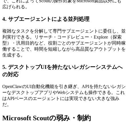
で、これによってScoutの操作対象をMicrosoft製品以外にも
広げられる。
4. サブエージェントによる並列処理
複雑なタスクを分解して専門サブエージェントに委任し、並
列実行できる。リサーチ・コードレビュー・Explore（探索
型）・汎用目的など、役割ごとのサブエージェントが同時稼
働することで、時間を短縮しながら高品質なアウトプットを
生成する。
5. デスクトップUIを持たないレガシーシステムへ
の対応
OpenClawのUI自動化機能を引き継ぎ、APIを持たないレガシ
ーなデスクトップアプリやWebシステムも操作できる。これ
はAPIベースのエージェントには実現できない大きな強み
だ。
Microsoft Scoutの弱み・制約