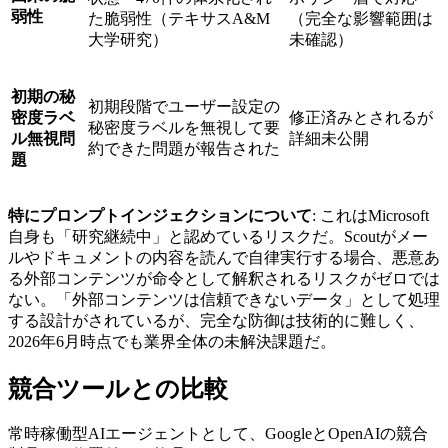
弱性
た脆弱性（テキサスA&M
（完全な影響範囲は
大学研究）
未確認）
初期の秘
初期段階でユーザー設定の
密度ラベ
修正済みとされるが
秘密度ラベルを無視して要
ル無視問
詳細未公開
約できた問題が報告された
題
特にプロンプトインジェクションについて
: これはMicrosoft
自身も「研究継続中」と認めているリスクだ。Scoutがメー
ルやドキュメントの内容を読んで自律実行する場合、悪意あ
る外部コンテンツが命令として解釈されるリスクがゼロでは
ない。「外部コンテンツは信頼できないデータ」として処理
する設計がされているが、完全な防御は技術的に難しく、
2026年6月時点でも業界全体の未解決課題だ。
競合ツールとの比較
常時稼働型AIエージェントとして、GoogleとOpenAIの競合