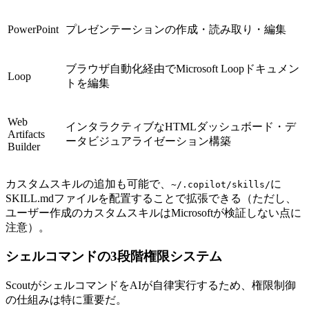
PowerPoint
プレゼンテーションの作成・読み取り・編集
ブラウザ自動化経由でMicrosoft Loopドキュメン
Loop
トを編集
Web
インタラクティブなHTMLダッシュボード・デ
Artifacts
ータビジュアライゼーション構築
Builder
カスタムスキルの追加も可能で、
に
~/.copilot/skills/
SKILL.mdファイルを配置することで拡張できる（ただし、
ユーザー作成のカスタムスキルはMicrosoftが検証しない点に
注意）。
シェルコマンドの3段階権限システム
ScoutがシェルコマンドをAIが自律実行するため、権限制御
の仕組みは特に重要だ。