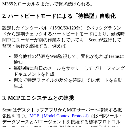
M365とローカルをまたいで繋ぎ続けられる。
2. ハートビートモードによる「待機型」自動化
設定したインターバル（15/30/60/120分）でバックグラウン
ドから定期チェックするハートビートモードにより、勤務時
間中にユーザーが別の作業をしていても、Scoutが並行して
監視・実行を継続する。例えば：
競合他社の発表をWeb監視して、変化があればTeamsに
通知
毎朝9時に前日のメールをサマリーしてブリーフィング
ドキュメントを作成
週次で特定ファイルの差分を確認してレポートを自動
生成
3. MCPエコシステムとの連携
ScoutはデスクトップアプリからMCPサーバーへ接続する拡
張性を持つ。
MCP（Model Context Protocol）
は外部ツール・
データソースとAIエージェントを接続する標準プロトコル