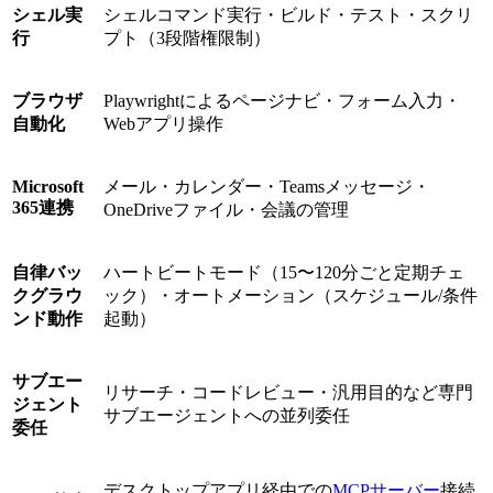
シェル実
シェルコマンド実行・ビルド・テスト・スクリ
行
プト（3段階権限制）
ブラウザ
Playwrightによるページナビ・フォーム入力・
自動化
Webアプリ操作
Microsoft
メール・カレンダー・Teamsメッセージ・
365連携
OneDriveファイル・会議の管理
自律バッ
ハートビートモード（15〜120分ごと定期チェ
クグラウ
ック）・オートメーション（スケジュール/条件
ンド動作
起動）
サブエー
リサーチ・コードレビュー・汎用目的など専門
ジェント
サブエージェントへの並列委任
委任
デスクトップアプリ経由での
MCPサーバー
接続