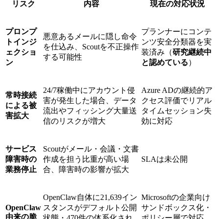
リスク
内容
現在の対応状況
プロンプ
プランナーにコンテ
悪意あるメールに隠し命令
トインジ
ンツ安全分類器を実
を仕込み、Scoutを不正操作
ェクショ
装済み（
研究継続中
する可能性
ン
と認めている
）
24/7稼働中にアカウント侵
Azure ADの継続的ア
常時接続
害が発生した場合、データ
クセス評価でリアル
による被
流出やフィッシング大量送
タイムセッション失
害拡大
信のリスクが増大
効に対応
サービス
Scoutがメール・会議・文書
障害時の
作成を担う比重が高い場
SLAは未公開
業務停止
合、障害時の影響が拡大
OpenClaw自体に21,639イン
Microsoftの企業向け
OpenClaw
スタンスがデフォルト公開
サンドボックス化・
由来の脆
状態・470件の体系化され
ポリシー層で対応