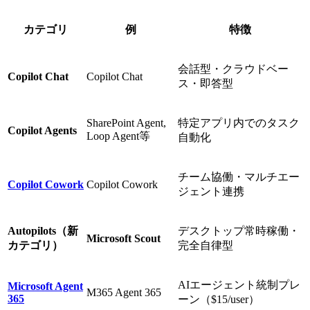
カテゴリ
例
特徴
会話型・クラウドベー
Copilot Chat
Copilot Chat
ス・即答型
SharePoint Agent,
特定アプリ内でのタスク
Copilot Agents
Loop Agent等
自動化
チーム協働・マルチエー
Copilot Cowork
Copilot Cowork
ジェント連携
Autopilots（新
デスクトップ常時稼働・
Microsoft Scout
カテゴリ）
完全自律型
AIエージェント統制プレ
Microsoft Agent
M365 Agent 365
365
ーン（$15/user）