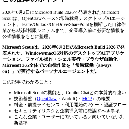
2026年6月2日にMicrosoft Build 2026で発表されたMicrosoft
Scoutは、OpenClawベースの常時稼働デスクトップAIエージ
ェント。Teams/Outlook/OneDrive/SharePointを横断した自律作
業から3段階権限システムまで、企業導入前に必要な情報を
公式情報をもとに整理。
Microsoft Scoutは、2026年6月2日のMicrosoft Build 2026で発
表された、Windows/macOS対応のデスクトップAIアプリケ
ーション。ファイル操作・シェル実行・ブラウザ自動化・
Microsoft 365全体での自律作業を「常時稼働（always-
on）」で実行するパーソナルエージェントだ。
この記事でわかること：
Microsoft Scoutの機能と、Copilot Chatとの本質的な違い
技術基盤（
OpenClaw
・Work IQ・
MCP
）の概要
料金・前提ライセンス・利用開始の2ゲート認証フロー
セキュリティリスクと企業導入前に確認すべき事項
こんな企業・ユーザーに向いている／向いていない判
断基準