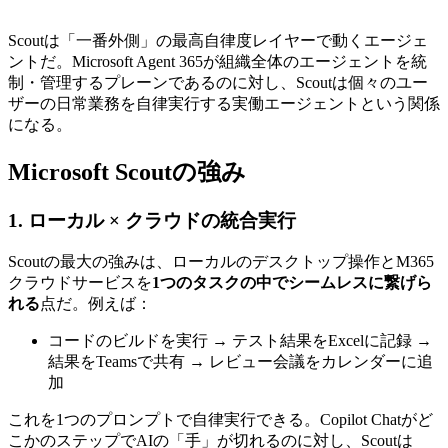
Scoutは「一番外側」の最高自律度レイヤーで動くエージェ
ントだ。Microsoft Agent 365が組織全体のエージェントを統
制・管理するプレーンであるのに対し、Scoutは個々のユー
ザーの日常業務を自律実行する実働エージェントという関係
になる。
Microsoft Scoutの強み
1. ローカル × クラウドの統合実行
Scoutの最大の強みは、ローカルのデスクトップ操作とM365
クラウドサービスを
1つのタスクの中でシームレスに繋げら
れる
点だ。例えば：
コードのビルドを実行 → テスト結果をExcelに記録 →
結果をTeamsで共有 → レビュー会議をカレンダーに追
加
これを1つのプロンプトで自律実行できる。Copilot Chatがど
こかのステップでAIの「手」が切れるのに対し、Scoutは