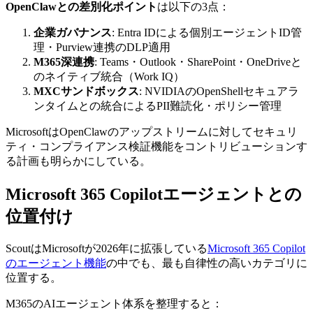
OpenClawとの差別化ポイント
は以下の3点：
企業ガバナンス
: Entra IDによる個別エージェントID管
理・Purview連携のDLP適用
M365深連携
: Teams・Outlook・SharePoint・OneDriveと
のネイティブ統合（Work IQ）
MXCサンドボックス
: NVIDIAのOpenShellセキュアラ
ンタイムとの統合によるPII難読化・ポリシー管理
MicrosoftはOpenClawのアップストリームに対してセキュリ
ティ・コンプライアンス検証機能をコントリビューションす
る計画も明らかにしている。
Microsoft 365 Copilotエージェントとの
位置付け
ScoutはMicrosoftが2026年に拡張している
Microsoft 365 Copilot
のエージェント機能
の中でも、最も自律性の高いカテゴリに
位置する。
M365のAIエージェント体系を整理すると：