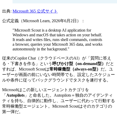
出典:
Microsoft 365 公式サイト
公式定義（Microsoft Learn, 2026年6月2日）：
"Microsoft Scout is a desktop AI application for
Windows and macOS that takes action on your behalf.
It reads and writes files, runs shell commands, controls
a browser, queries your Microsoft 365 data, and works
autonomously in the background."
従来のCopilot Chat（クラウドベースのAI）が「質問に答え
る・下書きを作る」という
呼びかけ型（on-demand型）
だと
すれば、Microsoft Scoutは
常時稼働型（always-on型）
だ。ユ
ーザーが画面の前にいない時間帯でも、設定したスケジュー
ルや条件に従ってバックグラウンドでタスクを遂行する。
Microsoftはこの新しいエージェントカテゴリを
「
Autopilots
」と命名した。Autopilots＝独自のアイデンティ
ティを持ち、自律的に動作し、ユーザーに代わって行動する
常時稼働型エージェント。Microsoft Scoutはそのカテゴリの
第一弾だ。