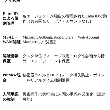
Entra ID
各エージェントが独自の管理されたEntra IDで動
による個
作（共有匿名サービスアカウントなし）
別管理
MSAL +
Microsoft Authentication Library + Web Account
WAM認証
Managerによる認証
認証情報
タスク単位でスコープ限定・ログや診断から除
保護
外・エンドツーエンド保護
Purview統
秘密度ラベルとDLP（データ損失防止）ポリシ
合
ーをリアルタイム強制適用
人間承認
機密操作は実行前に人間の承認を必須化（設定
の強制
可能）