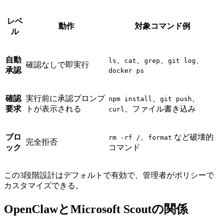
レベ
動作
対象コマンド例
ル
自動
、
、
、
、
ls
cat
grep
git log
確認なしで即実行
承認
docker ps
確認
実行前に承認プロンプ
、
、
npm install
git push
要求
トが表示される
、ファイル書き込み
curl
ブロ
、
など破壊的
rm -rf /
format
完全拒否
ック
コマンド
この3段階設計はデフォルトで有効で、管理者がポリシーで
カスタマイズできる。
OpenClawとMicrosoft Scoutの関係