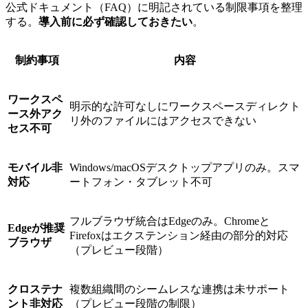
公式ドキュメント（FAQ）に明記されている制限事項を整理
する。
導入前に必ず確認しておきたい
。
制約事項
内容
ワークスペ
明示的な許可なしにワークスペースディレクト
ース外アク
リ外のファイルにはアクセスできない
セス不可
モバイル非
Windows/macOSデスクトップアプリのみ。スマ
対応
ートフォン・タブレット不可
フルブラウザ統合はEdgeのみ。Chromeと
Edgeが推奨
Firefoxはエクステンション経由の部分的対応
ブラウザ
（プレビュー段階）
クロステナ
複数組織間のシームレスな連携は未サポート
ント非対応
（プレビュー段階の制限）