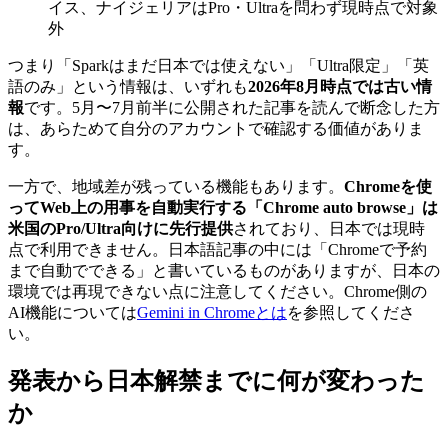
イス、ナイジェリアはPro・Ultraを問わず現時点で対象
外
つまり「Sparkはまだ日本では使えない」「Ultra限定」「英
語のみ」という情報は、いずれも
2026年8月時点では古い情
報
です。5月〜7月前半に公開された記事を読んで断念した方
は、あらためて自分のアカウントで確認する価値がありま
す。
一方で、地域差が残っている機能もあります。
Chromeを使
ってWeb上の用事を自動実行する「Chrome auto browse」は
米国のPro/Ultra向けに先行提供
されており、日本では現時
点で利用できません。日本語記事の中には「Chromeで予約
まで自動でできる」と書いているものがありますが、日本の
環境では再現できない点に注意してください。Chrome側の
AI機能については
Gemini in Chromeとは
を参照してくださ
い。
発表から日本解禁までに何が変わった
か