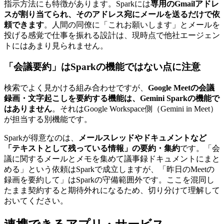
指示方法にも特徴があります。Sparkには
専用のGmailアドレ
スが割り当てられ、そのアドレス宛にメールを送るだけで依
頼できます
。人間の同僚に「これお願いします」とメールを
投げる感覚で仕事を振れる設計は、現時点で他社エージェン
トにはあまり見られません。
「会議要約」はSparkの機能ではない点に注意
検索でよく見かける組み合わせですが、
Google Meetの会議
録画・文字起こしを要約する機能は、Gemini Sparkの機能で
はありません
。それはGoogle Workspace側（Gemini in Meet）
が担当する別機能です。
Sparkが得意なのは、
メールスレッドやドキュメントなど
「テキストとして残っている情報」の要約・集約
です。「会
議に関するメールとメモを集めて議事録ドキュメントにまと
める」という依頼はSparkで成立しますが、「昨日のMeetの
録画を要約して」はSparkの守備範囲外です。ここを混同し
たまま契約すると期待外れになるため、切り分けて理解して
おいてください。