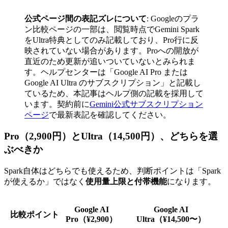
公式ページ間の表記ズレについて
: Googleのプラ
ン比較ページの一部は、閲覧時点でGemini Spark
をUltra特典としてのみ記載しており、Pro行に反
映されていない場合があります。Proへの開放が
直近のため更新が追いついていないとみられま
す。ヘルプセンターは「Google AI Pro または
Google AI Ultra のサブスクリプション」と記載し
ているため、本記事はヘルプ側の記載を採用して
います。契約前に
Gemini公式サブスクリプション
ページ
で最新表記を確認してください。
Pro（2,900円）とUltra（14,500円）、どちらを選
ぶべきか
Spark自体はどちらでも使えるため、判断ポイントは「Spark
が使えるか」ではなく
使用量上限と付帯機能
になります。
Google AI
Google AI
比較ポイント
Pro（¥2,900）
Ultra（¥14,500〜）