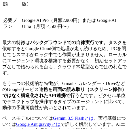
態
版）
必要プ
Google AI Pro（月額2,900円）または Google AI
ラン
Ultra（月額14,500円〜）
最大の特徴は
バックグラウンドでの自律実行
です。タスクを
依頼するとGoogle Cloud側で処理が走り続けるため、PCを閉
じてもスマホがロック中でも作業が止まりません。ローカル
にエージェント環境を構築する必要がなく、初期セットアッ
プなしで始められる点も、クラウド常駐型ならではの利点で
す。
もう一つの技術的な特徴が、Gmail・カレンダー・Driveなど
のGoogleサービス連携を
画面の読み取り（スクリーン操作）
ではなく構造化されたAPI連携で行う
点です。ピクセル単位
でデスクトップを操作するタイプのエージェントに比べて、
動作の予測可能性が高いとされています。
ベースモデルについては
Gemini 3.5 Flashとは
、実行基盤につ
いては
Google Antigravityとは
で詳しく解説しています。AIエ