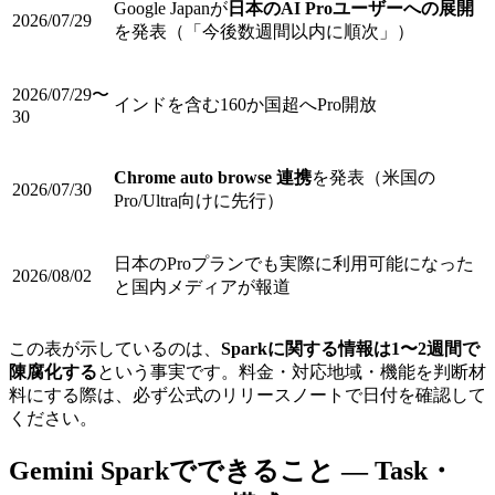
Google Japanが
日本のAI Proユーザーへの展開
2026/07/29
を発表（「今後数週間以内に順次」）
2026/07/29〜
インドを含む160か国超へPro開放
30
Chrome auto browse 連携
を発表（米国の
2026/07/30
Pro/Ultra向けに先行）
日本のProプランでも実際に利用可能になった
2026/08/02
と国内メディアが報道
この表が示しているのは、
Sparkに関する情報は1〜2週間で
陳腐化する
という事実です。料金・対応地域・機能を判断材
料にする際は、必ず公式のリリースノートで日付を確認して
ください。
Gemini Sparkでできること — Task・