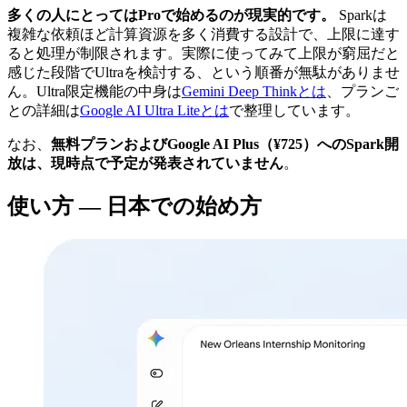
多くの人にとってはProで始めるのが現実的です。
Sparkは
複雑な依頼ほど計算資源を多く消費する設計で、上限に達す
ると処理が制限されます。実際に使ってみて上限が窮屈だと
感じた段階でUltraを検討する、という順番が無駄がありませ
ん。Ultra限定機能の中身は
Gemini Deep Thinkとは
、プランご
との詳細は
Google AI Ultra Liteとは
で整理しています。
なお、
無料プランおよびGoogle AI Plus（¥725）へのSpark開
放は、現時点で予定が発表されていません
。
使い方 — 日本での始め方