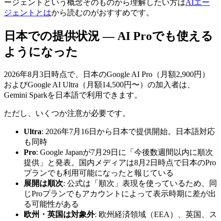
ージェントという概念そのものから理解したい方は
AIエー
ジェントとは
から読むのがおすすめです。
日本での提供状況 — AI Proでも使える
ようになった
2026年8月3日時点で、日本のGoogle AI Pro（月額2,900円）
およびGoogle AI Ultra（月額14,500円〜）の加入者は、
Gemini Sparkを日本語で利用できます。
ただし、いくつか注意が必要です。
Ultra
: 2026年7月16日から日本で提供開始。日本語対応
も同時
Pro
: Google Japanが7月29日に「今後数週間以内に順次
提供」と発表。国内メディアは8月2日時点で日本のPro
プランでも利用可能になったと報じている
展開は順次
: 公式は「順次」表現を使っているため、同
じProプランでもアカウントによって表示時期に差が出
る可能性がある
欧州・英国は対象外
: 欧州経済領域（EEA）、英国、ス