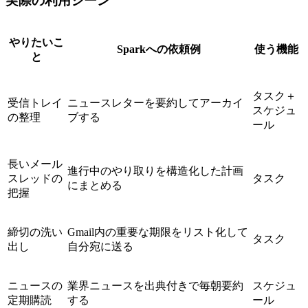
実際の利用シーン
やりたいこ
Sparkへの依頼例
使う機能
と
タスク＋
受信トレイ
ニュースレターを要約してアーカイ
スケジュ
の整理
ブする
ール
長いメール
進行中のやり取りを構造化した計画
スレッドの
タスク
にまとめる
把握
締切の洗い
Gmail内の重要な期限をリスト化して
タスク
出し
自分宛に送る
ニュースの
業界ニュースを出典付きで毎朝要約
スケジュ
定期購読
する
ール