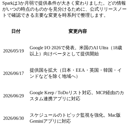
Sparkは3か月弱で提供条件が大きく変わりました。どの情報
がいつの時点のものかを見分けるために、公式リリースノー
トで確認できる主要な変更を時系列で整理します。
日付
変更内容
Google I/O 2026で発表。米国のAI Ultra（18歳
2026/05/19
以上）向けベータとして提供開始
提供国を拡大（日本・EEA・英国・韓国・イ
2026/06/17
ンドなどを除く地域へ）
Google Keep / ToDoリスト対応。MCP経由のカ
2026/06/29
スタム連携アプリに対応
スケジュールのトピック監視を強化。Mac版
2026/06/30
Geminiアプリに対応