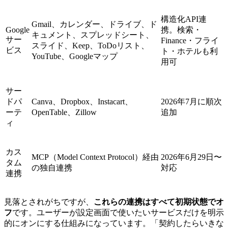
構造化API連
Gmail、カレンダー、ドライブ、ド
Google
携。検索・
キュメント、スプレッドシート、
サー
Finance・フライ
スライド、Keep、ToDoリスト、
ビス
ト・ホテルも利
YouTube、Googleマップ
用可
サー
ドパ
Canva、Dropbox、Instacart、
2026年7月に順次
ーテ
OpenTable、Zillow
追加
ィ
カス
MCP（Model Context Protocol）経由
2026年6月29日〜
タム
の独自連携
対応
連携
見落とされがちですが、
これらの連携はすべて初期状態でオ
フ
です。ユーザーが設定画面で使いたいサービスだけを明示
的にオンにする仕組みになっています。「契約したらいきな