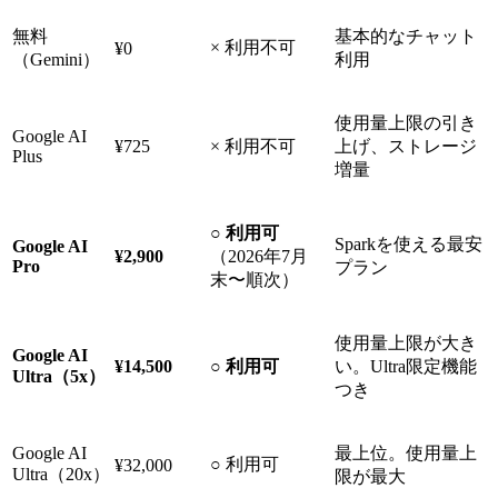
無料
基本的なチャット
× 利用不可
¥0
（Gemini）
利用
使用量上限の引き
Google AI
¥725
× 利用不可
上げ、ストレージ
Plus
増量
○ 利用可
Sparkを使える最安
Google AI
¥2,900
（2026年7月
Pro
プラン
末〜順次）
使用量上限が大き
Google AI
¥14,500
○ 利用可
い。Ultra限定機能
Ultra（5x）
つき
Google AI
最上位。使用量上
○ 利用可
¥32,000
Ultra（20x）
限が最大