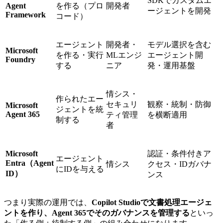
SDKでカスタムエ
Agent
を作る（プロ
開発者
ージェントを開発
Framework
コード）
エージェント
開発者・
モデル選択を含む
Microsoft
を作る・実行
MLエンジ
エージェント開
Foundry
する
ニア
発・運用基盤
情シス・
作られたエー
セキュリ
観察・統制・防御
Microsoft
ジェントを統
Agent 365
ティ管理
を横断適用
制する
者
Microsoft
認証・条件付きア
エージェント
Entra（Agent
情シス
クセス・IDガバナ
にIDを与える
ID）
ンス
つまり実際の運用では、
Copilot Studioで文書処理エージェ
ントを作り、Agent 365でそのガバナンスを管理する
といっ