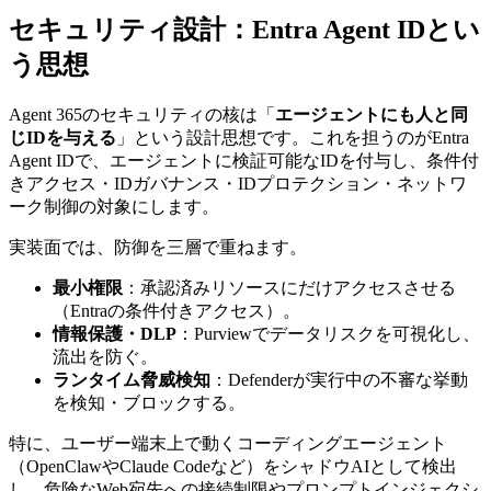
セキュリティ設計：Entra Agent IDとい
う思想
Agent 365のセキュリティの核は「
エージェントにも人と同
じIDを与える
」という設計思想です。これを担うのがEntra
Agent IDで、エージェントに検証可能なIDを付与し、条件付
きアクセス・IDガバナンス・IDプロテクション・ネットワ
ーク制御の対象にします。
実装面では、防御を三層で重ねます。
最小権限
：承認済みリソースにだけアクセスさせる
（Entraの条件付きアクセス）。
情報保護・DLP
：Purviewでデータリスクを可視化し、
流出を防ぐ。
ランタイム脅威検知
：Defenderが実行中の不審な挙動
を検知・ブロックする。
特に、ユーザー端末上で動くコーディングエージェント
（OpenClawやClaude Codeなど）をシャドウAIとして検出
し、危険なWeb宛先への接続制限やプロンプトインジェクシ