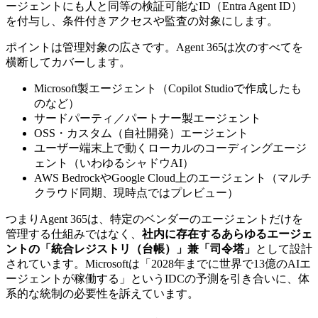
ージェントにも人と同等の検証可能なID（Entra Agent ID）
を付与し、条件付きアクセスや監査の対象にします。
ポイントは管理対象の広さです。Agent 365は次のすべてを
横断してカバーします。
Microsoft製エージェント（Copilot Studioで作成したも
のなど）
サードパーティ／パートナー製エージェント
OSS・カスタム（自社開発）エージェント
ユーザー端末上で動くローカルのコーディングエージ
ェント（いわゆるシャドウAI）
AWS BedrockやGoogle Cloud上のエージェント（マルチ
クラウド同期、現時点ではプレビュー）
つまりAgent 365は、特定のベンダーのエージェントだけを
管理する仕組みではなく、
社内に存在するあらゆるエージェ
ントの「統合レジストリ（台帳）」兼「司令塔」
として設計
されています。Microsoftは「2028年までに世界で13億のAIエ
ージェントが稼働する」というIDCの予測を引き合いに、体
系的な統制の必要性を訴えています。