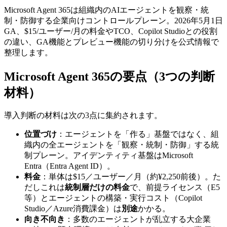
Microsoft Agent 365は組織内のAIエージェントを観察・統
制・防御する企業向けコントロールプレーン。2026年5月1日
GA、$15/ユーザー/月の料金やTCO、Copilot Studioとの役割
の違い、GA機能とプレビュー機能の切り分けを公式情報で
整理します。
Microsoft Agent 365の要点（3つの判断
材料）
導入判断の材料は次の3点に集約されます。
位置づけ
：エージェントを「作る」基盤ではなく、組
織内の全エージェントを「観察・統制・防御」する統
制プレーン。アイデンティティ基盤はMicrosoft
Entra（Entra Agent ID）。
料金
：単体は$15／ユーザー／月（約¥2,250前後）。た
だしこれは
統制層だけの料金
で、前提ライセンス（E5
等）とエージェントの構築・実行コスト（Copilot
Studio／Azure消費課金）は
別途
かかる。
向き不向き
：多数のエージェントが乱立する大企業