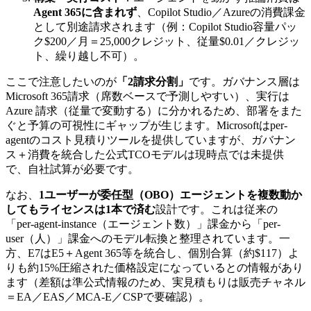
Agent 365に含まれず
、Copilot Studio／Azureの消費課金
として別途請求されます（例：Copilot Studio容量パッ
ク$200／月＝25,000クレジット、従量$0.01／クレジッ
ト、繰り越し不可）。
ここで注意したいのが
「2請求分割」
です。ガバナンス層は
Microsoft 365請求（席数ベースで予測しやすい）、実行は
Azure 請求（従量で変動する）に分かれるため、部署をまた
ぐと予算の可視性にギャップが生じます。Microsoftはper-
agentのコスト見積りツールを提供していますが、ガバナン
ス＋消費を統合した公式TCOモデルは現時点では未提供
で、自社試算が必要です。
なお、
1ユーザーが委任型（OBO）エージェントを複数動か
してもライセンスは1本で済む
設計です。これは従来の
「per-agent-instance（エージェント数）」課金から「per-
user（人）」課金へのモデル転換と整理されています。一
方、E7はE5＋Agent 365等を統合し、個別合算（約$117）よ
りも約15%圧縮された価格設定になっているとの情報があり
ます（差額は準公式情報のため、実見積もりは販売チャネル
＝EA／EAS／MCA-E／CSPで要確認）。