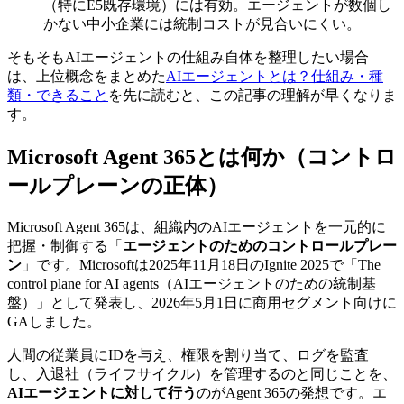
（特にE5既存環境）には有効。エージェントが数個し
かない中小企業には統制コストが見合いにくい。
そもそもAIエージェントの仕組み自体を整理したい場合
は、上位概念をまとめた
AIエージェントとは？仕組み・種
類・できること
を先に読むと、この記事の理解が早くなりま
す。
Microsoft Agent 365とは何か（コントロ
ールプレーンの正体）
Microsoft Agent 365は、組織内のAIエージェントを一元的に
把握・制御する「
エージェントのためのコントロールプレー
ン
」です。Microsoftは2025年11月18日のIgnite 2025で「The
control plane for AI agents（AIエージェントのための統制基
盤）」として発表し、2026年5月1日に商用セグメント向けに
GAしました。
人間の従業員にIDを与え、権限を割り当て、ログを監査
し、入退社（ライフサイクル）を管理するのと同じことを、
AIエージェントに対して行う
のがAgent 365の発想です。エ