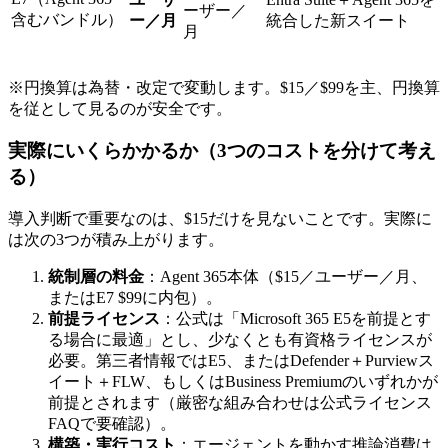
ーザー／
含むバンドル）
ー／月
統合した新スイート
月
※円換算は為替・改定で変動します。$15／$99を主、円換算
を従として見るのが安全です。
実際にいくらかかるか（3つのコストを分けて考え
る）
導入判断で重要なのは、$15だけを見ないことです。実際に
は次の3つが積み上がります。
統制層の料金
：Agent 365本体（$15／ユーザー／月、
またはE7 $99に内包）。
前提ライセンス
：公式は「Microsoft 365 E5を前提とす
る場合に最適」とし、少なくとも有資格ライセンスが
必要。第三者情報ではE5、またはDefender＋Purviewス
イート＋FLW、もしくはBusiness Premiumのいずれかが
前提とされます（厳密な組み合わせは公式ライセンス
FAQで要確認）。
構築・実行コスト
：エージェントを動かす推論消費は