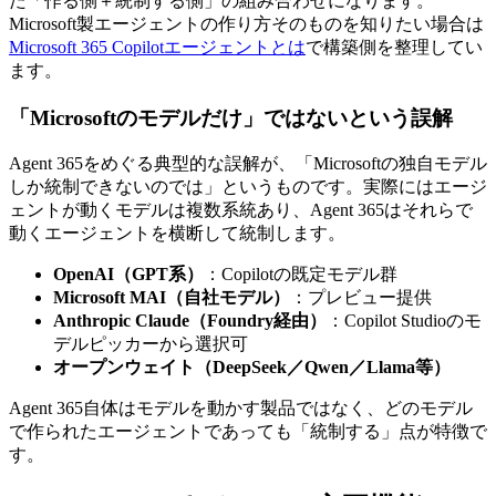
た「作る側＋統制する側」の組み合わせになります。
Microsoft製エージェントの作り方そのものを知りたい場合は
Microsoft 365 Copilotエージェントとは
で構築側を整理してい
ます。
「Microsoftのモデルだけ」ではないという誤解
Agent 365をめぐる典型的な誤解が、「Microsoftの独自モデル
しか統制できないのでは」というものです。実際にはエージ
ェントが動くモデルは複数系統あり、Agent 365はそれらで
動くエージェントを横断して統制します。
OpenAI（GPT系）
：Copilotの既定モデル群
Microsoft MAI（自社モデル）
：プレビュー提供
Anthropic Claude（Foundry経由）
：Copilot Studioのモ
デルピッカーから選択可
オープンウェイト（DeepSeek／Qwen／Llama等）
Agent 365自体はモデルを動かす製品ではなく、どのモデル
で作られたエージェントであっても「統制する」点が特徴で
す。