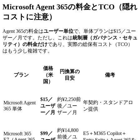
Microsoft Agent 365の料金とTCO（隠れ
コストに注意）
Agent 365の料金は
ユーザー単位
で、単体プランは$15／ユー
ザー／月です。ただし、これは
統制層（ガバナンス・セキュ
リティ）の料金だけ
であり、実際の総保有コスト（TCO）
はもう少し複雑です。
価格
円換算の
プラン
（米
備考
目安
国）
$15／
約¥2,250前
年契約・スタンドアロ
Microsoft Agent
ユーザ
後／ユー
365 単体
ン提供
ー／月
ザー／月
約¥14,800
$99／
E5＋M365 Copilot＋
Microsoft 365
前後／ユ
E7（Agent 365
ユーザ
Entra Suite＋Agent 365を