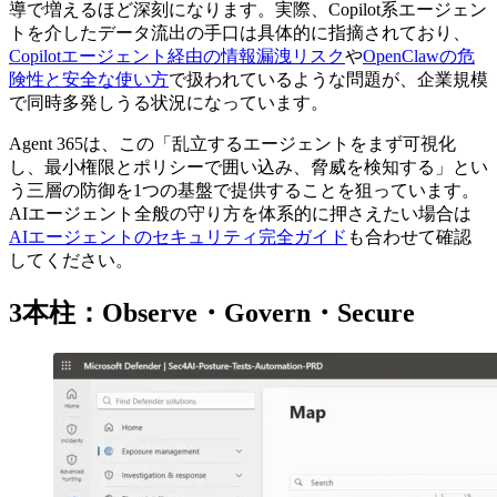
導で増えるほど深刻になります。実際、Copilot系エージェン
トを介したデータ流出の手口は具体的に指摘されており、
Copilotエージェント経由の情報漏洩リスク
や
OpenClawの危
険性と安全な使い方
で扱われているような問題が、企業規模
で同時多発しうる状況になっています。
Agent 365は、この「乱立するエージェントをまず可視化
し、最小権限とポリシーで囲い込み、脅威を検知する」とい
う三層の防御を1つの基盤で提供することを狙っています。
AIエージェント全般の守り方を体系的に押さえたい場合は
AIエージェントのセキュリティ完全ガイド
も合わせて確認
してください。
3本柱：Observe・Govern・Secure