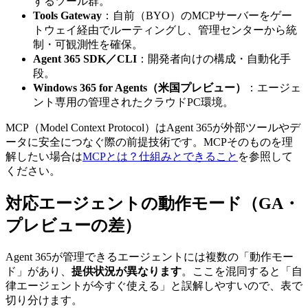
するツール群。
Tools Gateway
：自前（BYO）のMCPサーバーをゲー
トウェイ経由でルーティングし、管理センターから統
制・可観測性を確保。
Agent 365 SDK／CLI
：開発者向けの構成・自動化手
段。
Windows 365 for Agents（米国プレビュー）
：エージェ
ント専用の管理されたクラウドPC環境。
MCP（Model Context Protocol）はAgent 365が外部ツールやデ
ータに安全につなぐ際の前提技術です。MCPそのものを理
解したい場合は
MCPとは？仕組みとできること
を参照して
ください。
対応エージェントの動作モード（GA・
プレビューの差）
Agent 365が管理できるエージェントには複数の「動作モー
ド」があり、
提供状況が異なります
。ここを混同すると「自
律エージェントが今すぐ使える」と誤解しやすいので、表で
切り分けます。