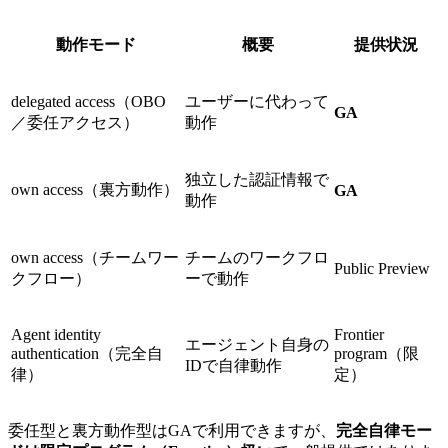
動作モード
概要
提供状況
delegated access（OBO
ユーザーに代わって
GA
／委任アクセス）
動作
独立した認証情報で
own access（裏方動作）
GA
動作
own access（チームワー
チームのワークフロ
Public Preview
クフロー）
ーで動作
Agent identity
Frontier
エージェント自身の
authentication（完全自
program（限
IDで自律動作
律）
定）
委任型と裏方動作型はGAで利用できますが、
完全自律モー