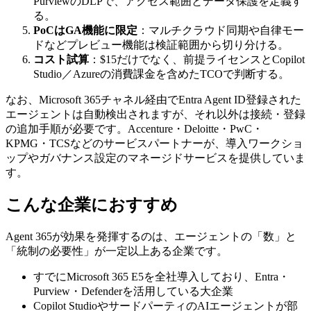
PurviewのDLPで、アクセス範囲とデータ保護を定義す
る。
PoCはGA機能に限定
：マルチクラウド同期や自律モー
ドなどプレビュー機能は検証範囲から切り分ける。
コスト試算
：$15だけでなく、前提ライセンスとCopilot
Studio／Azureの消費課金を含めたTCOで判断する。
なお、Microsoft 365チャネル経由でEntra Agent ID登録された
エージェントは自動検出されますが、それ以外は接続・登録
の追加手順が必要です。Accenture・Deloitte・PwC・
KPMG・TCSなどのサービスパートナーが、導入ワークショ
ップやガバナンス設定のマネージドサービスを提供していま
す。
こんな企業におすすめ
Agent 365が効果を発揮するのは、エージェントの「数」と
「統制の必要性」が一定以上ある企業です。
すでにMicrosoft 365 E5を全社導入しており、Entra・
Purview・Defenderを活用している大企業
Copilot StudioやサードパーティのAIエージェントが部