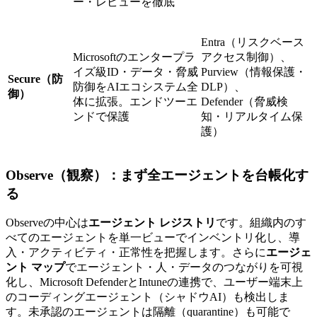
ー・レビューを徹底
Entra（リスクベース
Microsoftのエンタープラ
アクセス制御）、
イズ級ID・データ・脅威
Purview（情報保護・
Secure（防
防御をAIエコシステム全
DLP）、
御）
体に拡張。エンドツーエ
Defender（脅威検
ンドで保護
知・リアルタイム保
護）
Observe（観察）：まず全エージェントを台帳化す
る
Observeの中心は
エージェント レジストリ
です。組織内のす
べてのエージェントを単一ビューでインベントリ化し、導
入・アクティビティ・正常性を把握します。さらに
エージェ
ント マップ
でエージェント・人・データのつながりを可視
化し、Microsoft DefenderとIntuneの連携で、ユーザー端末上
のコーディングエージェント（シャドウAI）も検出しま
す。未承認のエージェントは隔離（quarantine）も可能で