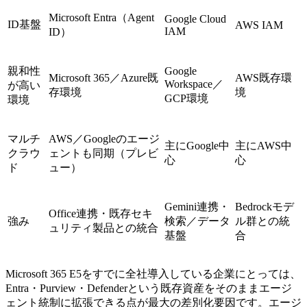
Microsoft Entra（Agent
Google Cloud
ID基盤
AWS IAM
IAM
ID）
親和性
Google
Microsoft 365／Azure既
AWS既存環
Workspace／
が高い
存環境
境
GCP環境
環境
マルチ
AWS／Googleのエージ
主にGoogle中
主にAWS中
クラウ
ェントも同期（プレビ
心
心
ド
ュー）
Gemini連携・
Bedrockモデ
Office連携・既存セキ
強み
検索／データ
ル群との統
ュリティ製品との統合
基盤
合
Microsoft 365 E5をすでに全社導入している企業にとっては、
Entra・Purview・Defenderという既存資産をそのままエージ
ェント統制に拡張できる点が最大の差別化要因です。エージ