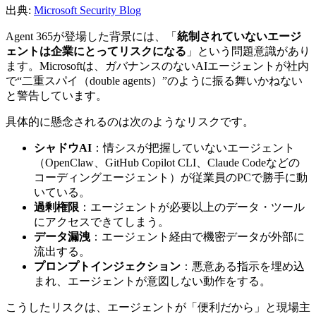
出典:
Microsoft Security Blog
Agent 365が登場した背景には、「
統制されていないエージ
ェントは企業にとってリスクになる
」という問題意識があり
ます。Microsoftは、ガバナンスのないAIエージェントが社内
で“二重スパイ（double agents）”のように振る舞いかねない
と警告しています。
具体的に懸念されるのは次のようなリスクです。
シャドウAI
：情シスが把握していないエージェント
（OpenClaw、GitHub Copilot CLI、Claude Codeなどの
コーディングエージェント）が従業員のPCで勝手に動
いている。
過剰権限
：エージェントが必要以上のデータ・ツール
にアクセスできてしまう。
データ漏洩
：エージェント経由で機密データが外部に
流出する。
プロンプトインジェクション
：悪意ある指示を埋め込
まれ、エージェントが意図しない動作をする。
こうしたリスクは、エージェントが「便利だから」と現場主