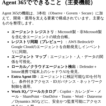
Agent 365でできること（主要機能）
Agent 365の機能は、3本柱（Observe・Govern・Secure）に加
えて、開発・運用を支える要素で構成されています。主要な
ものを整理します。
エージェント レジストリ
：Microsoft製・非Microsoft製
を含む全エージェントの統合台帳。
レジストリ同期（プレビュー）
：AWS Bedrockや
Google Cloudのエージェントを自動発見しインベント
リに同期。
エージェント マップ
：エージェント・人・データの関
係を可視化。
ローカル／クラウドエージェント検出
：Defender＋
Intune連携で端末上のシャドウAIを発見。
Entra Agent ID
：エージェントに検証可能なIDを付与
し、条件付きアクセス・IDガバナンス・ネットワーク
制御を適用。
Work IQ／ツールカタログ
：Copilot・カレンダー・メ
ール・SharePoint・OneDrive・Teams・Word・Dataverse
／Dynamics 365などに、安全かつ監査可能にアクセス