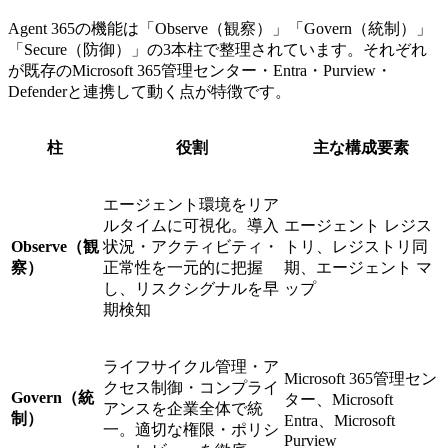
Agent 365の機能は「Observe（観察）」「Govern（統制）」
「Secure（防御）」の3本柱で整理されています。それぞれ
が既存のMicrosoft 365管理センター・Entra・Purview・
Defenderと連携して動く点が特徴です。
柱
役割
主な構成要素
エージェント環境をリア
ルタイムに可視化。導入
エージェント レジス
Observe（観
状況・アクティビティ・
トリ、レジストリ同
察）
正常性を一元的に把握
期、エージェント マ
し、リスクシグナルを早
ップ
期検知
ライフサイクル管理・ア
Microsoft 365管理セン
クセス制御・コンプライ
Govern（統
ター、Microsoft
アンスを企業全体で統
制）
Entra、Microsoft
一。適切な権限・ポリシ
Purview