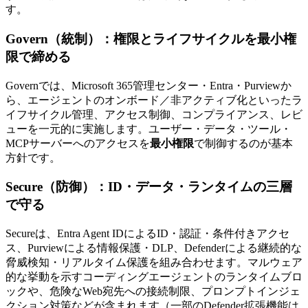
す。
Govern（統制）：権限とライフサイクルを最小権
限で締める
Governでは、Microsoft 365管理センター・Entra・Purviewか
ら、エージェントのオンボード／非アクティブ化といったラ
イフサイクル管理、アクセス制御、コンプライアンス、レビ
ューを一元的に実施します。ユーザー・データ・ツール・
MCPサーバーへのアクセスを
最小権限
で制御するのが基本
方針です。
Secure（防御）：ID・データ・ランタイムの三層
で守る
Secureは、Entra Agent IDによるID・認証・条件付きアクセ
ス、Purviewによる情報保護・DLP、Defenderによる継続的な
脅威検知・リアルタイム保護を組み合わせます。マルウェア
的な挙動を示すコーディングエージェントのランタイムブロ
ックや、危険なWeb宛先への接続制限、プロンプトインジェ
クション対策などが含まれます（一部のDefender拡張機能は