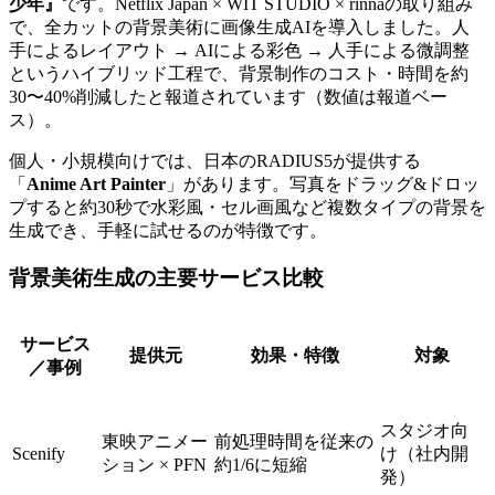
少年』
です。Netflix Japan × WIT STUDIO × rinnaの取り組み
で、全カットの背景美術に画像生成AIを導入しました。人
手によるレイアウト → AIによる彩色 → 人手による微調整
というハイブリッド工程で、背景制作のコスト・時間を約
30〜40%削減したと報道されています（数値は報道ベー
ス）。
個人・小規模向けでは、日本のRADIUS5が提供する
「
Anime Art Painter
」があります。写真をドラッグ&ドロッ
プすると約30秒で水彩風・セル画風など複数タイプの背景を
生成でき、手軽に試せるのが特徴です。
背景美術生成の主要サービス比較
サービス
提供元
効果・特徴
対象
／事例
スタジオ向
東映アニメー
前処理時間を従来の
Scenify
け（社内開
ション × PFN
約1/6に短縮
発）