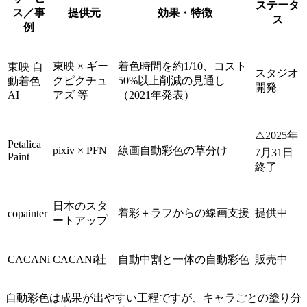
ステータ
ス／事
提供元
効果・特徴
ス
例
東映 × ギー
着色時間を約1/10、コスト
東映 自
スタジオ
クピクチュ
50%以上削減の見通し
動着色
開発
AI
アズ 等
（2021年発表）
⚠️2025年
Petalica
pixiv × PFN
線画自動彩色の草分け
7月31日
Paint
終了
日本のスタ
着彩＋ラフからの線画支援
提供中
copainter
ートアップ
CACANi
CACANi社
自動中割と一体の自動彩色
販売中
自動彩色は成果が出やすい工程ですが、キャラごとの塗り分