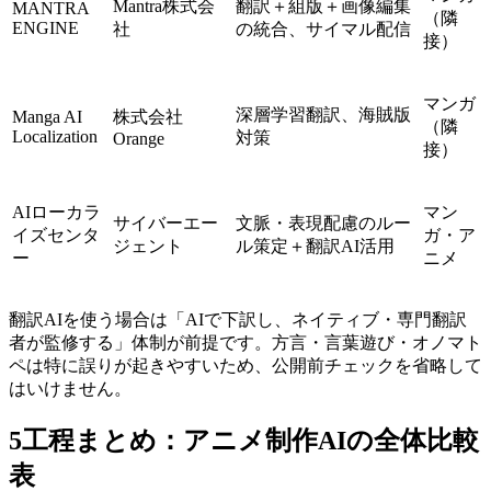
Mantra株式会
翻訳＋組版＋画像編集
MANTRA
（隣
ENGINE
社
の統合、サイマル配信
接）
マンガ
深層学習翻訳、海賊版
Manga AI
株式会社
（隣
Localization
対策
Orange
接）
AIローカラ
マン
サイバーエー
文脈・表現配慮のルー
イズセンタ
ガ・ア
ジェント
ル策定＋翻訳AI活用
ー
ニメ
翻訳AIを使う場合は「AIで下訳し、ネイティブ・専門翻訳
者が監修する」体制が前提です。方言・言葉遊び・オノマト
ペは特に誤りが起きやすいため、公開前チェックを省略して
はいけません。
5工程まとめ：アニメ制作AIの全体比較
表