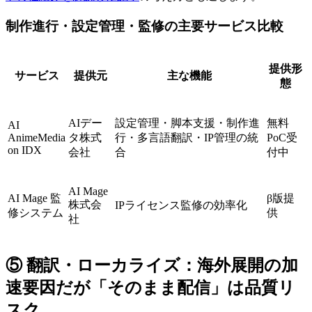
制作進行・設定管理・監修の主要サービス比較
提供形
サービス
提供元
主な機能
態
AIデー
設定管理・脚本支援・制作進
無料
AI
AnimeMedia
タ株式
行・多言語翻訳・IP管理の統
PoC受
on IDX
会社
合
付中
AI Mage
AI Mage 監
β版提
株式会
IPライセンス監修の効率化
修システム
供
社
⑤ 翻訳・ローカライズ：海外展開の加
速要因だが「そのまま配信」は品質リ
スク