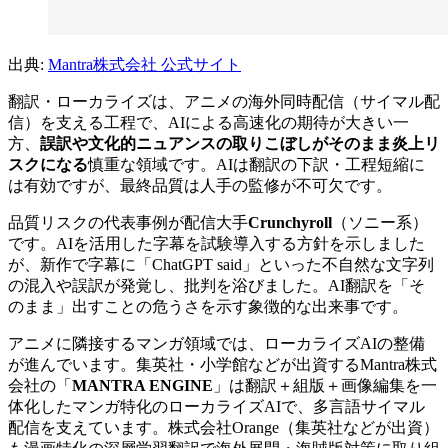
出典:
Mantra株式会社 公式サイト
翻訳・ローカライズは、アニメの海外同時配信（サイマル配
信）を支える工程で、AIによる高速化の期待が大きい一
方、
誤訳や文化的ニュアンスの取りこぼしがそのまま炎上リ
スクになる
慎重な領域です。AIは翻訳の下訳・工程短縮に
は有効ですが、最終品質は人手の監修が不可欠です。
品質リスクの代表事例が配信大手
Crunchyroll
（ソニー系）
です。AIを活用した字幕を試験導入する方針を示しました
が、新作で字幕に「ChatGPT said」といった不自然な文字列
の混入や誤訳が発覚し、批判を浴びました。AI翻訳を「そ
のまま」出すことの危うさを示す象徴的な出来事です。
アニメに隣接するマンガ領域では、ローカライズAIの整備
が進んでいます。集英社・小学館などが出資するMantra株式
会社の「
MANTRA ENGINE
」は翻訳＋組版＋画像編集を一
体化したマンガ特化のローカライズAIで、多言語サイマル
配信を支えています。株式会社Orange（集英社などが出資）