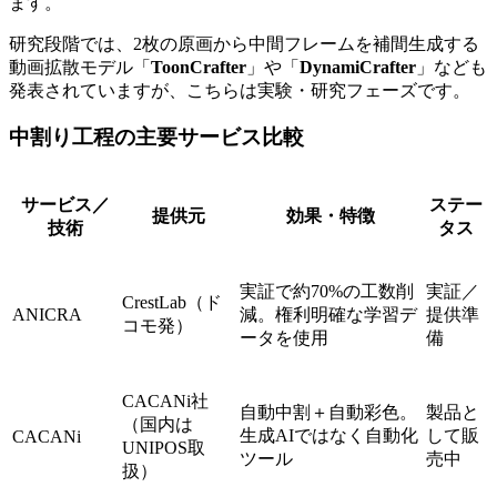
ます。
研究段階では、2枚の原画から中間フレームを補間生成する
動画拡散モデル「
ToonCrafter
」や「
DynamiCrafter
」なども
発表されていますが、こちらは実験・研究フェーズです。
中割り工程の主要サービス比較
サービス／
ステー
提供元
効果・特徴
技術
タス
実証で約70%の工数削
実証／
CrestLab（ド
ANICRA
減。権利明確な学習デ
提供準
コモ発）
ータを使用
備
CACANi社
自動中割＋自動彩色。
製品と
（国内は
生成AIではなく自動化
して販
CACANi
UNIPOS取
ツール
売中
扱）