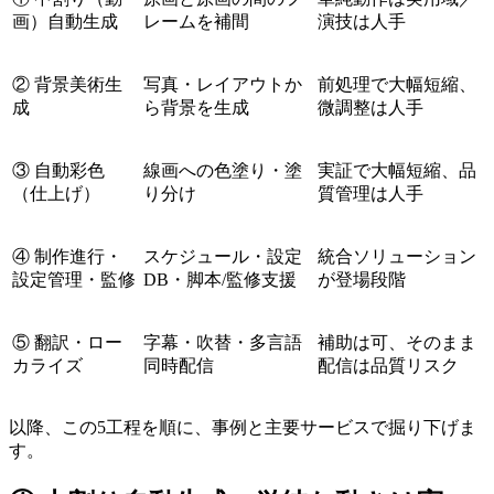
画）自動生成
レームを補間
演技は人手
② 背景美術生
写真・レイアウトか
前処理で大幅短縮、
成
ら背景を生成
微調整は人手
③ 自動彩色
線画への色塗り・塗
実証で大幅短縮、品
（仕上げ）
り分け
質管理は人手
④ 制作進行・
スケジュール・設定
統合ソリューション
設定管理・監修
DB・脚本/監修支援
が登場段階
⑤ 翻訳・ロー
字幕・吹替・多言語
補助は可、そのまま
カライズ
同時配信
配信は品質リスク
以降、この5工程を順に、事例と主要サービスで掘り下げま
す。