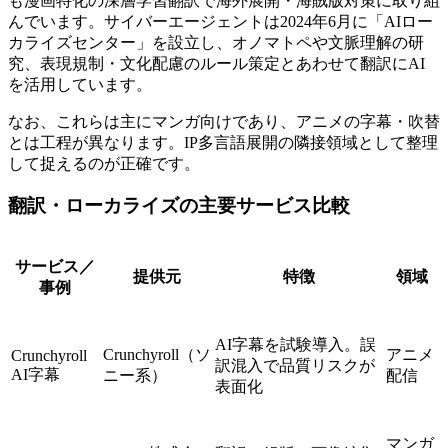
も漫画特化の深層学習翻訳で海外展開・海賊版対策に取り組
んでいます。サイバーエージェントは2024年6月に「AIロー
カライズセンター」を設立し、オノマトペや文脈理解の研
究、表現規制・文化配慮のルール策定とあわせて翻訳にAI
を活用しています。
なお、これらは主にマンガ向けであり、アニメの字幕・吹替
とは工程が異なります。IP多言語展開の隣接領域として整理
して捉えるのが正確です。
翻訳・ローカライズの主要サービス比較
サービス／
提供元
特徴
領域
事例
AI字幕を試験導入。誤
Crunchyroll（ソ
アニメ
Crunchyroll
訳混入で品質リスクが
AI字幕
ニー系）
配信
表面化
マンガ