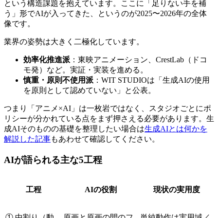
という構造課題を抱えています。ここに「足りない手を補
う」形でAIが入ってきた、というのが2025〜2026年の全体
像です。
業界の姿勢は大きく二極化しています。
効率化推進派
：東映アニメーション、CrestLab（ドコ
モ発）など。実証・実装を進める。
慎重・原則不使用派
：WIT STUDIOは「生成AIの使用
を原則として認めていない」と公表。
つまり「アニメ×AI」は一枚岩ではなく、スタジオごとにポ
リシーが分かれている点をまず押さえる必要があります。生
成AIそのものの基礎を整理したい場合は
生成AIとは何かを
解説した記事
もあわせて確認してください。
AIが語られる主な5工程
工程
AIの役割
現状の実用度
① 中割り（動
原画と原画の間のフ
単純動作は実用域／