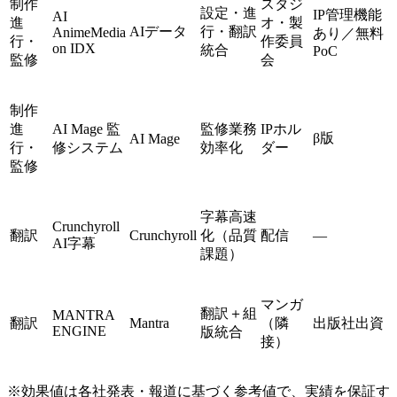
制作
スタジ
設定・進
IP管理機能
AI
進
オ・製
AIデータ
行・翻訳
AnimeMedia
あり／無料
行・
作委員
on IDX
統合
PoC
監修
会
制作
進
AI Mage 監
監修業務
IPホル
β版
AI Mage
行・
修システム
効率化
ダー
監修
字幕高速
Crunchyroll
翻訳
Crunchyroll
化（品質
配信
—
AI字幕
課題）
マンガ
翻訳＋組
MANTRA
翻訳
Mantra
（隣
出版社出資
ENGINE
版統合
接）
※効果値は各社発表・報道に基づく参考値で、実績を保証す