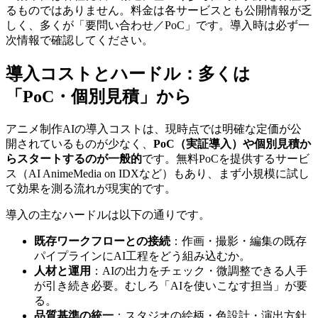
るものではありません。料金は各サービスとも公開情報が乏
しく、多くが「要問い合わせ／PoC」です。導入時は必ず一
次情報で確認してください。
導入コストとハードル：多くは
「PoC・個別見積」から
アニメ制作AIの導入コストは、現時点では明確な定価が公
開されているものが少なく、
PoC（実証導入）や個別見積か
らスタートするのが一般的
です。無料PoCを提供するサービ
ス（AI AnimeMedia on IDXなど）もあり、まず小規模に試し
て効果を測る流れが現実的です。
導入の主なハードルは以下の通りです。
既存ワークフローとの接続
：作画・撮影・編集の既存
パイプラインにAI工程をどう組み込むか。
人材と運用
：AIの出力をチェック・微調整できる人手
が引き続き必要。むしろ「AIを使いこなす担当」が要
る。
品質基準の統一
：スタジオの絵柄・色設計・演出方針