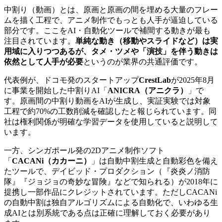
中割り（動画）とは、原画と原画の間を埋める大量のフレー
ムを描く工程で、アニメ制作でもっとも人手が逼迫している
部分です。ここをAI・自動化ツールで補間する動きが最も
注目されています。
単純な動き（移動やスライドなど）は実
用域に入りつつあるが、タメ・ツメや「演技」を伴う動きは
依然として人手が必要
というのが業界の共通評価です。
代表例が、ドコモ発のスタートアップ
CrestLab
が2025年8月
に事業を開始した中割りAI「
ANICRA（アニクラ）
」で
す。原画間の中割り動画をAIが生成し、実証実験では対象
工程で約70%の工数削減を確認したと報じられています。同
社は権利関係が明確な学習データを使用していると説明して
います。
一方、シンガポール発の2Dアニメ制作ソフト
「
CACANi（カカーニ）
」は自動中割生成と自動彩色を備え
たツールで、デイビッド・プロダクション（『炎炎ノ消防
隊』『ジョジョの奇妙な冒険』などで知られる）が2018年に
提携し一部作品にクレジットされています。ただしCACANi
の自動中割は独自アルゴリズムによる自動化で、いわゆる生
成AIとは別系統である点は正確に理解しておく必要があり