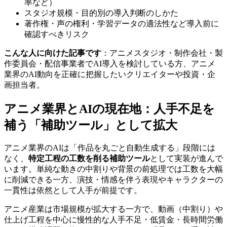
率など）
スタジオ規模・目的別の導入判断のしかた
著作権・声の権利・学習データの適法性など導入前に
確認すべきリスク
こんな人に向けた記事です
：アニメスタジオ・制作会社・製
作委員会・配信事業者でAI導入を検討している方、アニメ
業界のAI動向を正確に把握したいクリエイターや投資・企
画担当者。
アニメ業界とAIの現在地：人手不足を
補う「補助ツール」として拡大
アニメ業界のAIは「作品を丸ごと自動生成する」段階には
なく、
特定工程の工数を削る補助ツール
として実装が進んで
います。単純な動きの中割りや背景の前処理では工数を大幅
に削減できる一方、演技・情感を伴う表現やキャラクターの
一貫性は依然として人手が前提です。
アニメ産業は市場規模が拡大する一方で、動画（中割り）や
仕上げ工程を中心に慢性的な人手不足・低賃金・長時間労働