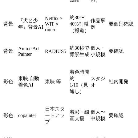
約30〜
Netflix ×
『犬と少
作品事
背景
WIT ×
40%削減
要個別確認
年』背景AI
例
rinna
（報道）
約30秒で
個人・
Anime Art
背景
要確認
RADIUS5
Painter
背景生成
小規模
着色時間
東映 自動
約
スタジ
彩色
東映 等
社内開発
着色AI
1/10（見
オ
通し）
日本スタ
着彩・線
個人〜
彩色
copainter
ートアッ
要確認
画支援
中規模
プ