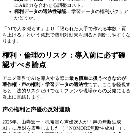
にAI出力を合わせる調整コスト。
権利データの適法性確認
：学習データの権利がクリア
かどうか。
「AIで人を減らす」より「限られた人手で作れる本数・質
を上げる」という発想で費用対効果を測ると判断しやすくな
ります。
権利・倫理のリスク：導入前に必ず確
認すべき論点
アニメ業界でAIを導入する際に
最も慎重に扱うべきなのが
著作権・声の権利・学習データの適法性
です。ここを軽視す
ると、法的リスクだけでなくファンや現場からの反発による
炎上に直結します。
声の権利と声優の反対運動
2025年、山寺宏一・梶裕貴ら声優26人が「声の無断生成
AI」に反対を表明しました（「NOMORE無断生成AI」）。