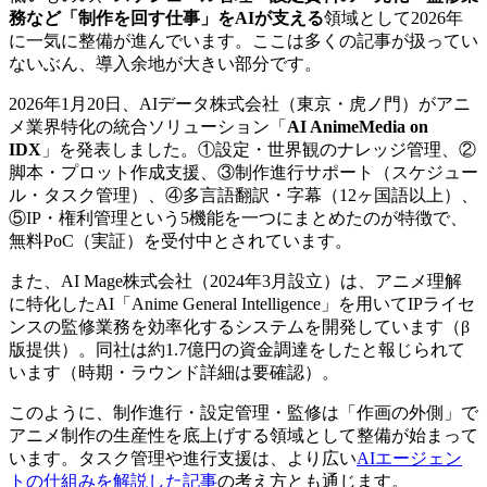
務など「制作を回す仕事」をAIが支える
領域として2026年
に一気に整備が進んでいます。ここは多くの記事が扱ってい
ないぶん、導入余地が大きい部分です。
2026年1月20日、AIデータ株式会社（東京・虎ノ門）がアニ
メ業界特化の統合ソリューション「
AI AnimeMedia on
IDX
」を発表しました。①設定・世界観のナレッジ管理、②
脚本・プロット作成支援、③制作進行サポート（スケジュー
ル・タスク管理）、④多言語翻訳・字幕（12ヶ国語以上）、
⑤IP・権利管理という5機能を一つにまとめたのが特徴で、
無料PoC（実証）を受付中とされています。
また、AI Mage株式会社（2024年3月設立）は、アニメ理解
に特化したAI「Anime General Intelligence」を用いてIPライセ
ンスの監修業務を効率化するシステムを開発しています（β
版提供）。同社は約1.7億円の資金調達をしたと報じられて
います（時期・ラウンド詳細は要確認）。
このように、制作進行・設定管理・監修は「作画の外側」で
アニメ制作の生産性を底上げする領域として整備が始まって
います。タスク管理や進行支援は、より広い
AIエージェン
トの仕組みを解説した記事
の考え方とも通じます。