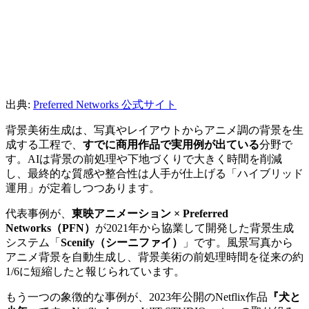
出典:
Preferred Networks 公式サイト
背景美術生成は、写真やレイアウトからアニメ調の背景を生
成する工程で、
すでに商用作品で実用例が出ている
分野で
す。AIは背景の前処理や下地づくりで大きく時間を削減
し、最終的な質感や整合性は人手が仕上げる「ハイブリッド
運用」が定着しつつあります。
代表事例が、
東映アニメーション × Preferred
Networks（PFN）
が2021年から協業して開発した背景生成
システム「
Scenify（シーニファイ）
」です。風景写真から
アニメ背景を自動生成し、背景美術の前処理時間を従来の約
1/6に短縮したと報じられています。
もう一つの象徴的な事例が、2023年公開のNetflix作品
『犬と