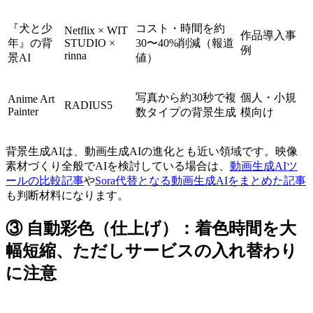
『犬と少
コスト・時間を約
Netflix × WIT
作品導入事
年』の背
STUDIO ×
30〜40%削減（報道
例
rinna
景AI
値）
写真から約30秒で複
個人・小規
Anime Art
RADIUS5
Painter
数タイプの背景生成
模向け
背景生成AIは、動画生成AIの進化とも近い領域です。映像
素材づくり全般でAIを検討している場合は、
動画生成AIツ
ールの比較記事
や
Sora代替となる動画生成AIをまとめた記事
も判断材料になります。
③ 自動彩色（仕上げ）：着色時間を大
幅短縮、ただしサービスの入れ替わり
に注意