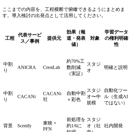
ここまでの内容を、工程横断で俯瞰できるようにまとめま
す。導入検討の出発点として活用してください。
効果（報
学習データ
代表サービ
工程
提供元
道・発表
対象
の権利明確
ス／事例
値）
性
約70%工
中割
スタジ
ANICRA
CrestLab
数削減
明確と説明
り
オ
（実証）
スタジ
自動化ツー
中割
自動中割
CACANi
CACANi
オ〜中
ル（生成AI
社
り
＋彩色
規模
ではない）
前処理を
スタジ
東映 ×
背景
Scenify
約1/6に
オ（社
社内開発
PFN
短縮
内）