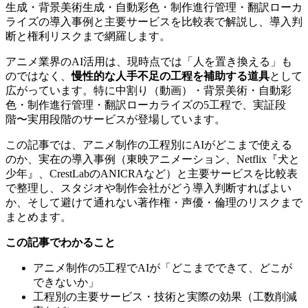
生成・背景美術生成・自動彩色・制作進行管理・翻訳ローカ
ライズの導入事例と主要サービスを比較表で解説し、導入判
断と権利リスクまで網羅します。
アニメ業界のAI活用は、現時点では「人を置き換える」も
のではなく、
慢性的な人手不足の工程を補助する道具
として
広がっています。特に中割り（動画）・背景美術・自動彩
色・制作進行管理・翻訳ローカライズの5工程で、実証段
階〜実用段階のサービスが登場しています。
この記事では、アニメ制作の工程別にAIがどこまで使える
のか、実在の導入事例（東映アニメーション、Netflix『犬と
少年』、CrestLabのANICRAなど）と主要サービスを比較表
で整理し、スタジオや制作会社がどう導入判断すればよい
か、そして避けて通れない著作権・声優・倫理のリスクまで
まとめます。
この記事でわかること
アニメ制作の5工程でAIが「どこまでできて、どこが
できないか」
工程別の主要サービス・技術と実際の効果（工数削減