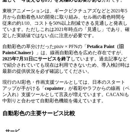
東映アニメーションは、ギークピクチュアズなどと2021年5
月から自動着色AIの開発に取り組み、セル画の着色時間を
従来の約1/10、コストを50%以上削減できる見通しと発表し
ています。ただしこれは2021年時点の「見通し」であり、確
定した実績値ではない点に注意が必要です。
自動彩色の草分けだったpixiv × PFNの「
Petalica Paint（旧
PaintsChainer）
」は、線画自動彩色を広めた存在ですが、
2025年7月31日にサービスを終了
しています。過去記事など
で紹介されていても現在は利用できないため、導入検討時は
最新の提供状況を必ず確認してください。
現行のAI彩色・作画支援ツールとしては、日本のスタート
アップが手がける「
copainter
」が着彩やラフからの線画（ペ
ン入れ）支援ツールとして言及が増えています。CACANiも
中割りと合わせて自動彩色機能を備えています。
自動彩色の主要サービス比較
サービ