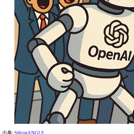
出典:
SiliconANGLE