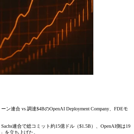
vs 調達$4BのOpenAI Deployment Company、FDEモ
n Sachs連合で総コミット約15億ドル（$1.5B）、OpenAI側は19
yCo）」を立ち上げた。