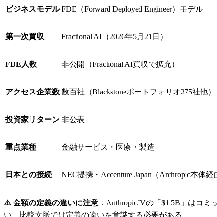
ビジネスモデル
FDE（Forward Deployed Engineer）モデル
第一次買収
Fractional AI（2026年5月21日）
FDE人数
非公開（Fractional AI買収で拡充）
アクセス企業数
数百社（Blackstoneポートフォリオ275社他）
投資家リターン
非公表
重点業種
金融サービス・医療・製造
日本との接続
NEC提携・Accenture Japan（Anthropic本体
⚠️ 金額の定義の違いに注意
：AnthropicJVの「$1.5B」はコ
い。比較文脈では定義の違いを意識する必要がある。