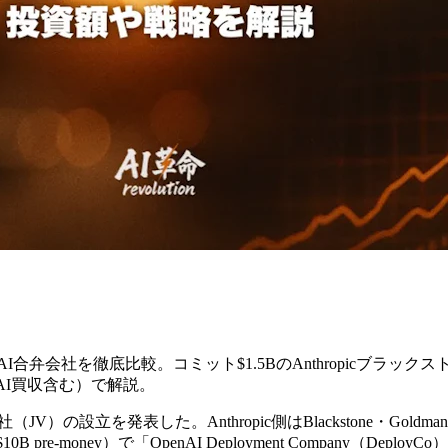
I合弁会社を徹底比較。コミット$1.5BのAnthropicブラックストーン連合 
 AI買収含む）で解説。
V）の設立を発表した。Anthropic側はBlackstone・Goldma
-money）で「OpenAI Deployment Company（Deplo