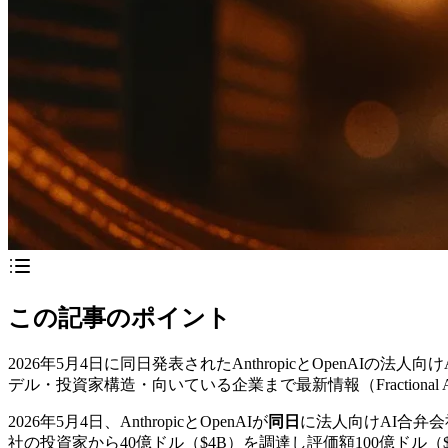
この記事のポイント
2026年5月4日に同日発表されたAnthropicとOpenAIの法人向けA
デル・投資家構造・向いている企業まで最新情報（Fractional
2026年5月4日、AnthropicとOpenAIが
同日
に法人向けAI合弁会社（J
社の投資家から40億ドル（$4B）を調達し評価額100億ドル（$10B pre