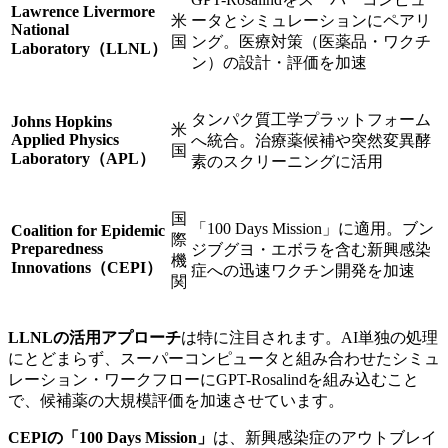
Lawrence Livermore
米
ータとシミュレーションにペアリ
National
国
ング。医療対策（医薬品・ワクチ
Laboratory（LLNL）
ン）の設計・評価を加速
タンパク質工学プラットフォーム
Johns Hopkins
米
Applied Physics
へ統合。治療薬候補や突然変異酵
国
Laboratory（APL）
素のスクリーニングに活用
国
「100 Days Mission」に適用。ブン
Coalition for Epidemic
際
Preparedness
ジブグヨ・エボラを含む新興感染
機
Innovations（CEPI）
症への迅速ワクチン開発を加速
関
LLNLの活用アプローチ
は特に注目されます。AI単独の処理
にとどまらず、スーパーコンピュータと組み合わせたシミュ
レーション・ワークフローにGPT-Rosalindを組み込むこと
で、候補薬の大規模評価を加速させています。
CEPIの「100 Days Mission」
は、新興感染症のアウトブレイ