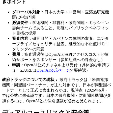
きポイント
グローバル対象
：日本の大学・非営利・医薬品研究機
関は申請可能
必須要件
：学術機関・非営利・政府関連・ミッション
志向チームであること、明確なパブリックベネフィッ
ト目標の提示
審査内容
：研究目的・ガバナンス体制の審査、エンタ
ープライズセキュリティ監査、継続的な不正使用モニ
タリングへの同意
費用
：審査通過後はOpenAIがAPIアクセスコストと技
術サポートをスポンサー（参加組織への課金なし）
申請
：OpenAI公式チャネルより受付（具体的な申請フ
ォームURLは
OpenAI公式ページ
で要確認）
政府トラックについての現状：
政府トラックは「米国連邦
機関・同盟国パートナー」が主な対象です。日本が同盟国パ
ートナーとして正式に含まれるかは、現時点（2026年6月）
では公式に未確認です。日本の政府機関・防衛関連機関が参
加するには、OpenAIとの個別協議が必要と見られます。
デュアルユースリスクと安全策