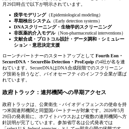
月29日時点で以下が明示されています。
疫学モデリング
（Epidemiological modeling）
早期検出システム
（Early detection systems）
DNAスクリーニング・生物学的スクリーニング
非医薬的介入モデル
（Non-pharmaceutical interventions）
文献合成・プロトコル設計・データ調和・シミュレー
ション・意思決定支援
ローンチパートナーのスタートアップとして
Fourth Eon・
SecureDNA・SecureBio Detection・ProEquip
の4社が名を連
ねています。SecureDNAはDNA合成段階でのスクリーニン
グ技術を担うなど、バイオセーフティのインフラ企業が選ば
れています。
政府トラック：連邦機関への早期アクセス
政府トラックは、公衆衛生・バイオディフェンスの使命を持
つ米国連邦機関と同盟国パートナーが対象です。2026年5月
29日の発表前に、ホワイトハウスおよび複数の連邦機関へ方
針説明が完了しています。参加省庁名は公式発表では
「select U.S. federal agencies」として一部非公開の状態です。