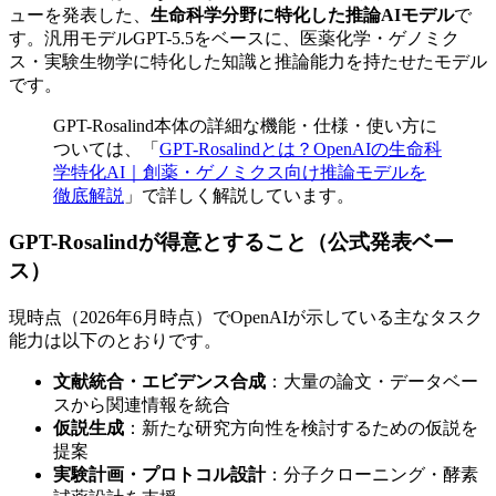
ューを発表した、
生命科学分野に特化した推論AIモデル
で
す。汎用モデルGPT-5.5をベースに、医薬化学・ゲノミク
ス・実験生物学に特化した知識と推論能力を持たせたモデル
です。
GPT-Rosalind本体の詳細な機能・仕様・使い方に
ついては、「
GPT-Rosalindとは？OpenAIの生命科
学特化AI｜創薬・ゲノミクス向け推論モデルを
徹底解説
」で詳しく解説しています。
GPT-Rosalindが得意とすること（公式発表ベー
ス）
現時点（2026年6月時点）でOpenAIが示している主なタスク
能力は以下のとおりです。
文献統合・エビデンス合成
：大量の論文・データベー
スから関連情報を統合
仮説生成
：新たな研究方向性を検討するための仮説を
提案
実験計画・プロトコル設計
：分子クローニング・酵素