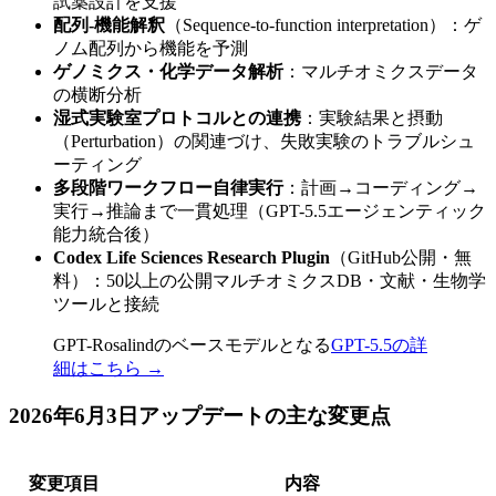
試薬設計を支援
配列-機能解釈
（Sequence-to-function interpretation）：ゲ
ノム配列から機能を予測
ゲノミクス・化学データ解析
：マルチオミクスデータ
の横断分析
湿式実験室プロトコルとの連携
：実験結果と摂動
（Perturbation）の関連づけ、失敗実験のトラブルシュ
ーティング
多段階ワークフロー自律実行
：計画→コーディング→
実行→推論まで一貫処理（GPT-5.5エージェンティック
能力統合後）
Codex Life Sciences Research Plugin
（GitHub公開・無
料）：50以上の公開マルチオミクスDB・文献・生物学
ツールと接続
GPT-Rosalindのベースモデルとなる
GPT-5.5の詳
細はこちら →
2026年6月3日アップデートの主な変更点
変更項目
内容