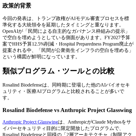
政策的背景
今回の発表は、トランプ政権がAIモデル審査プロセスを標
準化する大統領令を延期したタイミングと重なります。
OpenAIが「民間による自主的なガバナンス枠組みの提示」
で空白を埋めようとしている側面があります。FY2027予算
案でHHS予算12.5%削減・Hospital Preparedness Program廃止が
提案される中、「民間が公衆衛生インフラの空白を埋める」
という構図が鮮明になっています。
類似プログラム・ツールとの比較
Rosalind Biodefenseは、同時期に登場した他のAIバイオセキ
ュリティ・医療AIプログラムと比較されることが多いで
す。
Rosalind Biodefense vs Anthropic Project Glasswing
Anthropic Project Glasswing
は、AnthropicがClaude Mythosをサ
イバーセキュリティ目的に限定開放したプログラムで、
Rosalind Biodefenseと同様の「2層アーキテクチャ（制限アク