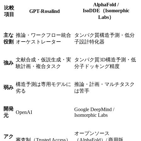
AlphaFold /
比較
IsoDDE（Isomorphic
GPT-Rosalind
項目
Labs）
主な
推論・ワークフロー統合
タンパク質構造予測・低分
役割
オーケストレーター
子設計特化器
文献合成・仮説生成・実
タンパク質3D構造予測・低
強み
験計画・複合タスク
分子ドッキング精度
構造予測は専用モデルに
推論・計画・マルチタスク
弱み
劣る
は苦手
開発
Google DeepMind /
OpenAI
Isomorphic Labs
元
オープンソース
アク
審査制（Trusted Access）
（AlphaFold）/ 商用版