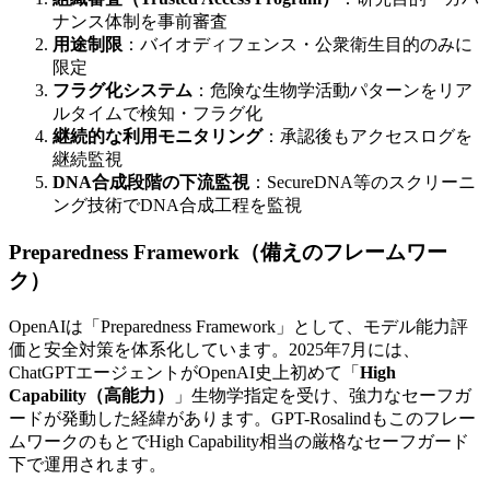
ナンス体制を事前審査
用途制限
：バイオディフェンス・公衆衛生目的のみに
限定
フラグ化システム
：危険な生物学活動パターンをリア
ルタイムで検知・フラグ化
継続的な利用モニタリング
：承認後もアクセスログを
継続監視
DNA合成段階の下流監視
：SecureDNA等のスクリーニ
ング技術でDNA合成工程を監視
Preparedness Framework（備えのフレームワー
ク）
OpenAIは「Preparedness Framework」として、モデル能力評
価と安全対策を体系化しています。2025年7月には、
ChatGPTエージェントがOpenAI史上初めて「
High
Capability（高能力）
」生物学指定を受け、強力なセーフガ
ードが発動した経緯があります。GPT-Rosalindもこのフレー
ムワークのもとでHigh Capability相当の厳格なセーフガード
下で運用されます。