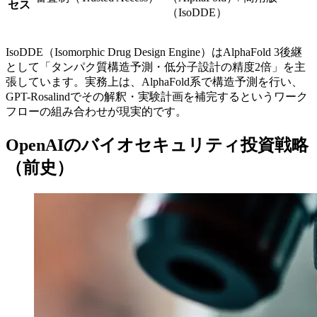
セス
（IsoDDE）
IsoDDE（Isomorphic Drug Design Engine）はAlphaFold 3後継
として「タンパク質構造予測・低分子設計の精度2倍」を主
張しています。実務上は、AlphaFold系で構造予測を行い、
GPT-Rosalindでその解釈・実験計画を補完するというワーク
フローの組み合わせが現実的です。
OpenAIのバイオセキュリティ投資戦略
（前史）