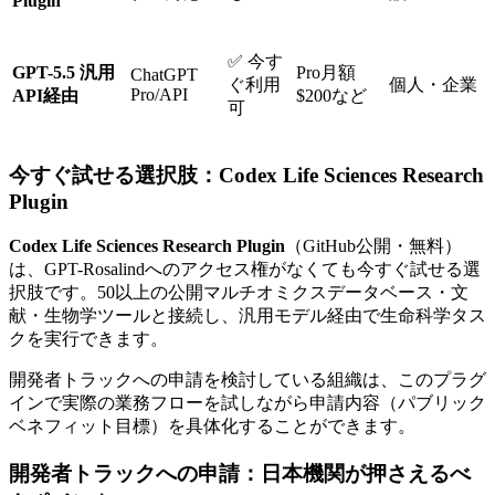
Plugin
✅ 今す
GPT-5.5 汎用
Pro月額
ChatGPT
ぐ利用
個人・企業
Pro/API
API経由
$200など
可
今すぐ試せる選択肢：Codex Life Sciences Research
Plugin
Codex Life Sciences Research Plugin
（GitHub公開・無料）
は、GPT-Rosalindへのアクセス権がなくても今すぐ試せる選
択肢です。50以上の公開マルチオミクスデータベース・文
献・生物学ツールと接続し、汎用モデル経由で生命科学タス
クを実行できます。
開発者トラックへの申請を検討している組織は、このプラグ
インで実際の業務フローを試しながら申請内容（パブリック
ベネフィット目標）を具体化することができます。
開発者トラックへの申請：日本機関が押さえるべ