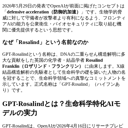
2026年5月29日の発表でOpenAIが前面に掲げたコンセプトは
「
defensive acceleration（防御的加速）
」です。生物学的脅
威に対して守備者が攻撃者より有利になるよう、フロンティ
アAIの能力を公衆衛生・バイオセキュリティに取り組む機
関に優先提供するという思想です。
なぜ「Rosalind」という名前なのか
GPT-Rosalindという名称は、DNAの二重らせん構造解明に多
大な貢献をした英国の化学者・結晶学者
Rosalind
Franklin（ロザリンド・フランクリン）
に由来します。X線
結晶構造解析の先駆者として生命科学の礎を築いた人物の名
を冠することで、生命科学領域への真摯なコミットメントを
示しています。正式名称は「GPT-Rosalind」（ハイフンあ
り）です。
GPT-Rosalindとは？生命科学特化AIモ
デルの実力
GPT-Rosalindは、OpenAIが2026年4月16日にリサーチプレビ