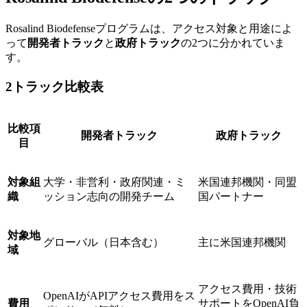
Rosalind Biodefenseプログラムは、アクセス対象と用途によ
って
開発者トラック
と
政府トラック
の2つに分かれていま
す。
2トラック比較表
比較項
開発者トラック
政府トラック
目
対象組
大学・非営利・政府関連・ミ
米国連邦機関・同盟
織
ッション志向の開発チーム
国パートナー
対象地
グローバル（日本含む）
主に米国連邦機関
域
アクセス費用・技術
OpenAIがAPIアクセス費用をス
費用
サポートをOpenAI負