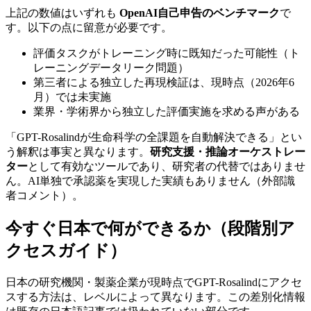
上記の数値はいずれも
OpenAI自己申告のベンチマーク
で
す。以下の点に留意が必要です。
評価タスクがトレーニング時に既知だった可能性（ト
レーニングデータリーク問題）
第三者による独立した再現検証は、現時点（2026年6
月）では未実施
業界・学術界から独立した評価実施を求める声がある
「GPT-Rosalindが生命科学の全課題を自動解決できる」とい
う解釈は事実と異なります。
研究支援・推論オーケストレー
ター
として有効なツールであり、研究者の代替ではありませ
ん。AI単独で承認薬を実現した実績もありません（外部識
者コメント）。
今すぐ日本で何ができるか（段階別ア
クセスガイド）
日本の研究機関・製薬企業が現時点でGPT-Rosalindにアクセ
スする方法は、レベルによって異なります。この差別化情報