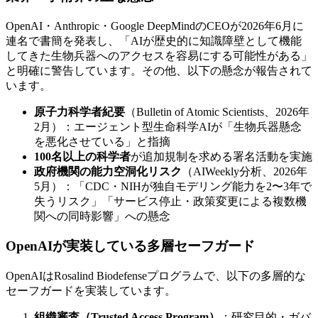
OpenAI・Anthropic・Google DeepMindのCEOが2026年6月に
連名で書簡を発表し、「AIが歴史的に知識障壁として機能
してきた生物兵器へのアクセスを容易にする可能性がある」
と明確に警告しています。その他、以下の懸念が報告されて
います。
原子力科学者紀要
（Bulletin of Atomic Scientists、2026年
2月）：エージェント型生命科学AIが「生物兵器懸念
を悪化させている」と指摘
100名以上の科学者
が追加規制を求める署名活動を実施
政府機関の能力空洞化リスク
（AIWeekly分析、2026年
5月）：「CDC・NIHが独自モデリング能力を2〜3年で
失うリスク」「サービス停止・政策変更による複数機
関への同時影響」への懸念
OpenAIが実装している多層セーフガード
OpenAIはRosalind Biodefenseプログラムで、以下の多層的な
セーフガードを実装しています。
組織審査（Trusted Access Program）
：研究目的・ガバ