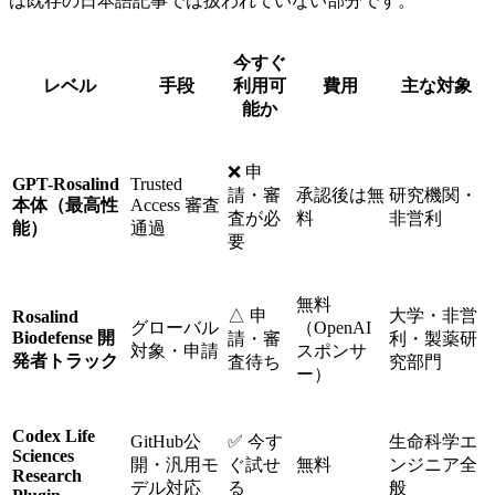
は既存の日本語記事では扱われていない部分です。
今すぐ
レベル
手段
利用可
費用
主な対象
能か
❌ 申
GPT-Rosalind
Trusted
請・審
承認後は無
研究機関・
本体（最高性
Access 審査
査が必
料
非営利
能）
通過
要
無料
△ 申
大学・非営
Rosalind
グローバル
（OpenAI
Biodefense 開
請・審
利・製薬研
対象・申請
スポンサ
発者トラック
査待ち
究部門
ー）
Codex Life
GitHub公
✅ 今す
生命科学エ
Sciences
開・汎用モ
ぐ試せ
無料
ンジニア全
Research
デル対応
る
般