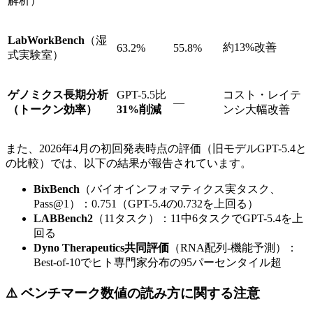
解析）
LabWorkBench
（湿
約13%改善
63.2%
55.8%
式実験室）
ゲノミクス長期分析
GPT-5.5比
コスト・レイテ
—
（トークン効率）
31%削減
ンシ大幅改善
また、2026年4月の初回発表時点の評価（旧モデルGPT-5.4と
の比較）では、以下の結果が報告されています。
BixBench
（バイオインフォマティクス実タスク、
Pass@1）：0.751（GPT-5.4の0.732を上回る）
LABBench2
（11タスク）：11中6タスクでGPT-5.4を上
回る
Dyno Therapeutics共同評価
（RNA配列-機能予測）：
Best-of-10でヒト専門家分布の95パーセンタイル超
⚠️ ベンチマーク数値の読み方に関する注意