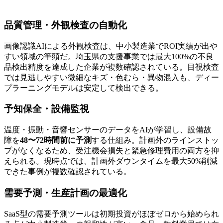
品質管理・外観検査の自動化
画像認識AIによる外観検査は、中小製造業でROI実績が出や
すい領域の筆頭だ。埼玉県の支援事業では最大100%の不良
品検出精度を達成した企業が複数確認されている。目視検査
では見逃しやすい微細なキズ・色むら・異物混入も、ディー
プラーニングモデルは安定して検出できる。
予知保全・設備監視
温度・振動・音響センサーのデータをAIが学習し、設備故
障を
48〜72時間前に予測
する仕組み。計画外のラインストッ
プがなくなるため、受注機会損失と緊急修理費用の両方を抑
えられる。現時点では、計画外ダウンタイムを最大50%削減
できた事例が複数確認されている。
需要予測・生産計画の最適化
SaaS型の需要予測ツールは初期投資がほぼゼロから始められ