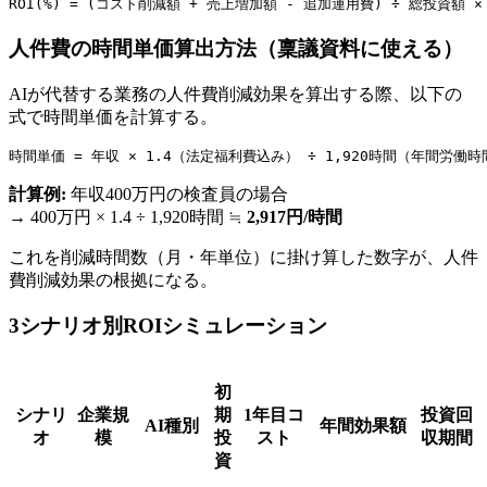
ROI(%) = (コスト削減額 + 売上増加額 - 追加運用費) ÷ 総投資額 × 
人件費の時間単価算出方法（稟議資料に使える）
AIが代替する業務の人件費削減効果を算出する際、以下の
式で時間単価を計算する。
時間単価 = 年収 × 1.4（法定福利費込み） ÷ 1,920時間（年間労働時
計算例:
年収400万円の検査員の場合
→ 400万円 × 1.4 ÷ 1,920時間 ≒
2,917円/時間
これを削減時間数（月・年単位）に掛け算した数字が、人件
費削減効果の根拠になる。
3シナリオ別ROIシミュレーション
初
シナリ
企業規
期
1年目コ
投資回
AI種別
年間効果額
オ
模
投
スト
収期間
資