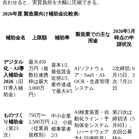
合わせると、実質負担を大幅に圧縮できる。
2026年度 製造業向け補助金比較表:
2026年5月
製造業での主な
補助金名
上限額
補助率
時点の申
用途
請状況
デジタル
最大450
基本1/2、
化・AI導
万円（複
AIソフトウェ
2次締切: 6
最低賃金
入補助金
数社連携
ア・SaaS・AI-
月15日、3
近傍2/3、
2026
（旧
枠は最大
OCR・生産管理
次: 7月21
要件達成
IT導入補
3,000万
システム
日
で最大4/5
助金）
円）
AI検査装置・自
第23次は
ものづく
750万〜
中小企業
動化ライン・予
締切済（5
り補助金
2,500万円
1/2、小規
知保全システム
月8日）。
（第23
（従業員
模事業者
（ハードウェア
次回公募
次）
規模別）
2/3
含む設備投資）
待ち