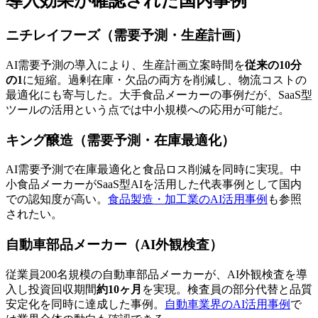
導入効果が確認された国内事例
ニチレイフーズ（需要予測・生産計画）
AI需要予測の導入により、生産計画立案時間を
従来の10分
の1
に短縮。過剰在庫・欠品の両方を削減し、物流コストの
最適化にも寄与した。大手食品メーカーの事例だが、SaaS型
ツールの活用という点では中小規模への応用が可能だ。
キング醸造（需要予測・在庫最適化）
AI需要予測で在庫最適化と食品ロス削減を同時に実現。中
小食品メーカーがSaaS型AIを活用した代表事例として国内
での認知度が高い。
食品製造・加工業のAI活用事例
も参照
されたい。
自動車部品メーカー（AI外観検査）
従業員200名規模の自動車部品メーカーが、AI外観検査を導
入し投資回収期間
約10ヶ月
を実現。検査員の部分代替と品質
安定化を同時に達成した事例。
自動車業界のAI活用事例
で