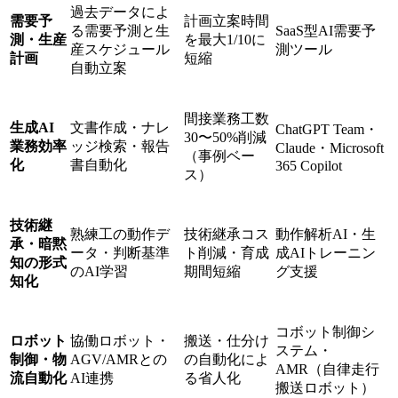
過去データによ
需要予
計画立案時間
る需要予測と生
SaaS型AI需要予
測・生産
を最大1/10に
産スケジュール
測ツール
計画
短縮
自動立案
間接業務工数
生成AI
文書作成・ナレ
ChatGPT Team・
30〜50%削減
業務効率
ッジ検索・報告
Claude・Microsoft
（事例ベー
化
書自動化
365 Copilot
ス）
技術継
熟練工の動作デ
技術継承コス
動作解析AI・生
承・暗黙
ータ・判断基準
ト削減・育成
成AIトレーニン
知の形式
のAI学習
期間短縮
グ支援
知化
コボット制御シ
ロボット
協働ロボット・
搬送・仕分け
ステム・
制御・物
AGV/AMRとの
の自動化によ
AMR（自律走行
流自動化
AI連携
る省人化
搬送ロボット）