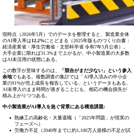
現時点（2026年5月）でのデータを整理すると、製造業全体
のAI導入率は
12.2%
にとどまる（2025年版ものづくり白書：
経済産業省・厚生労働省・文部科学省 令和7年5月公表）。
大手企業に限れば31.3%まで上がるが、中小製造業の大多数
はAI未活用の状態にある。
この数字が意味するのは、
「競合がまだ少ない」という参入
余地
でもある。複数調査の集計では「AI導入済みの中小企
業の91%が売上成長を報告している」というデータもある。
AI未導入のまま時間が過ぎることにも、相応の機会損失が
積み上がりつつある。
中小製造業がAI導入を急ぐ背景にある構造課題:
熟練工の高齢化・大量退職（「2025年問題」が現実の
フェーズへ）
労働力不足（2040年までに約1,100万人規模の不足が試