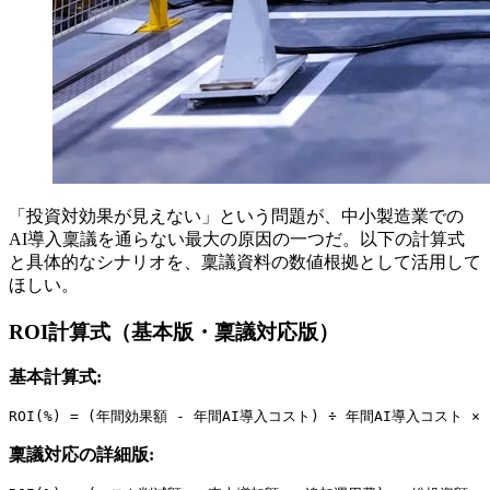
「投資対効果が見えない」という問題が、中小製造業での
AI導入稟議を通らない最大の原因の一つだ。以下の計算式
と具体的なシナリオを、稟議資料の数値根拠として活用して
ほしい。
ROI計算式（基本版・稟議対応版）
基本計算式:
ROI(%) = (年間効果額 - 年間AI導入コスト) ÷ 年間AI導入コスト × 
稟議対応の詳細版: