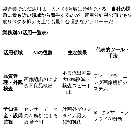
製造業でのAI活用は、大きく6領域に分類できる。
自社の課
題に最も近い領域から着手する
のが、費用対効果の面でも失
敗リスクを抑える上でも最も合理的なアプローチだ。
業務別AI活用一覧表:
代表的ツール・
活用領域
AIの役割
主な効果
手法
不良流出率最
品質管
ディープラーニ
画像認識AIによ
大90%削減・
理・外観
ング画像解析シ
る不良品検出
検査スピード
検査
ステム
向上
予知保
センサーデータ
計画外ダウン
IoTセンサー＋ク
全・設備
のAI解析による
タイム最大
ラウドAI分析
監視
故障予測
50%削減