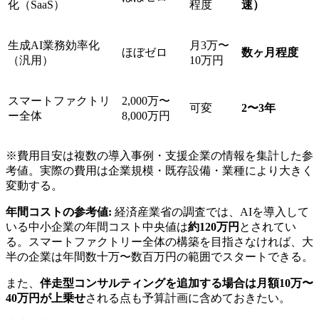
化（SaaS）
程度
速）
生成AI業務効率化
月3万〜
ほぼゼロ
数ヶ月程度
（汎用）
10万円
スマートファクトリ
2,000万〜
可変
2〜3年
ー全体
8,000万円
※費用目安は複数の導入事例・支援企業の情報を集計した参
考値。実際の費用は企業規模・既存設備・業種により大きく
変動する。
年間コストの参考値:
経済産業省の調査では、AIを導入して
いる中小企業の年間コスト中央値は
約120万円
とされてい
る。スマートファクトリー全体の構築を目指さなければ、大
半の企業は年間数十万〜数百万円の範囲でスタートできる。
また、
伴走型コンサルティングを追加する場合は月額10万〜
40万円が上乗せ
される点も予算計画に含めておきたい。