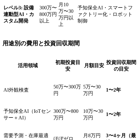
月10
レベル3: 設備
300万〜
予知保全AI・スマートフ
万〜30
連動型AI・カ
800万円
ァクトリー化・ロボット
万円以
スタム開発
以上
制御
上
用途別の費用と投資回収期間
初期投資目
投資回収期間
活用領域
月額目安
安
の目安
50万〜300万
5万〜30
AI外観検査
1〜2年
円
万円
予知保全AI（IoTセン
300万〜800
10万〜30
1〜2年
サー＋AI）
万円
万円
需要予測・在庫最適
月8万円
3〜4ヶ月（最
ほぼゼロ