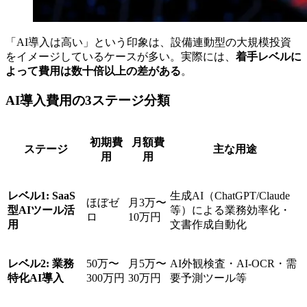
「AI導入は高い」という印象は、設備連動型の大規模投資
をイメージしているケースが多い。実際には、
着手レベルに
よって費用は数十倍以上の差がある
。
AI導入費用の3ステージ分類
初期費
月額費
ステージ
主な用途
用
用
レベル1: SaaS
生成AI（ChatGPT/Claude
ほぼゼ
月3万〜
型AIツール活
等）による業務効率化・
ロ
10万円
用
文書作成自動化
レベル2: 業務
50万〜
月5万〜
AI外観検査・AI-OCR・需
特化AI導入
300万円
30万円
要予測ツール等