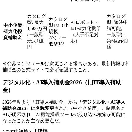
カタログ
カタログ
カタログ
型: 最大
AIロボット・
型: 随時申
中小企業
型1/2（小
1,500万円
IoT省力化機器
請可能。
省力化投
規模
/ 一般型:
（人手不足対
一般型は
資補助金
2/3）/ 一
最大1億
応）
第6回締切
般型1/2
円
済
※公募スケジュールは変更される場合がある。最新情報は各
補助金の公式サイトで必ず確認すること。
デジタル化・AI導入補助金2026（旧IT導入補助
金）
2026年度より「IT導入補助金」から
「デジタル化・AI導入
補助金2026」に名称変更
された（中小企業庁）。制度名に
AIが明示され、AI機能搭載ツールの絞り込み検索が可能に
なったことが主な変更点だ。
5つの申請枠と上限額: