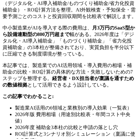
（デジタル化・AI導入補助金/ものづくり補助金/省力化投資
補助金）・ROI計算方法を整理。AI外観検査・予知保全・需
要予測ごとのコストと投資回収期間を比較表で解説します。
中小製造業がAIを導入する際の費用は、
月3万円のSaaS型か
ら設備連動型の800万円超まで
幅がある。2026年度は「デジ
タル化・AI導入補助金」「ものづくり補助金」「省力化投
資補助金」の3本柱が整備されており、実質負担を半分以下
に圧縮できる制度環境が整っている。
本記事では、製造業でのAI活用領域・導入費用の相場・補
助金の比較・ROI計算の具体的な方法・失敗しないための7
ステップを整理する。
経営者・DX担当者が稟議を通すため
の数値根拠
として活用できるよう設計している。
この記事でわかること:
製造業AI活用の6領域と業務別の導入効果（一覧表）
2026年版 費用相場（用途別比較表・年間コスト中央
値）
2026年度 補助金3本柱の比較と申請の落とし穴
ROI計算式と3シナリオ別シミュレーション（稟議に使