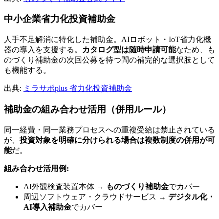
中小企業省力化投資補助金
人手不足解消に特化した補助金。AIロボット・IoT省力化機
器の導入を支援する。
カタログ型は随時申請可能
なため、も
のづくり補助金の次回公募を待つ間の補完的な選択肢として
も機能する。
出典:
ミラサポplus 省力化投資補助金
補助金の組み合わせ活用（併用ルール）
同一経費・同一業務プロセスへの重複受給は禁止されている
が、
投資対象を明確に分けられる場合は複数制度の併用が可
能
だ。
組み合わせ活用例:
AI外観検査装置本体 →
ものづくり補助金
でカバー
周辺ソフトウェア・クラウドサービス →
デジタル化・
AI導入補助金
でカバー