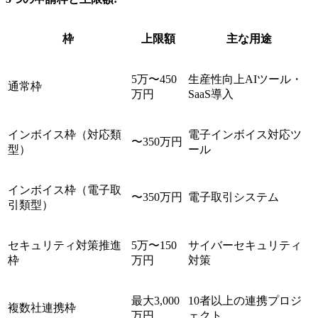
枠
上限額
主な用途
5万〜450
生産性向上AIツール・
通常枠
万円
SaaS導入
インボイス枠（対応類
電子インボイス対応ツ
〜350万円
型）
ール
インボイス枠（電子取
〜350万円
電子取引システム
引類型）
セキュリティ対策推進
5万〜150
サイバーセキュリティ
枠
万円
対策
最大3,000
10者以上の連携プロジ
複数社連携枠
万円
ェクト