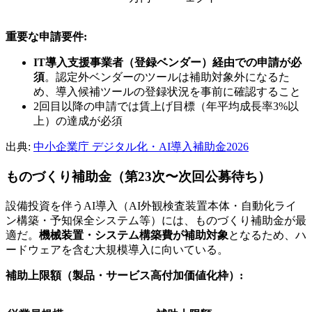
重要な申請要件:
IT導入支援事業者（登録ベンダー）経由での申請が必
須
。認定外ベンダーのツールは補助対象外になるた
め、導入候補ツールの登録状況を事前に確認すること
2回目以降の申請では賃上げ目標（年平均成長率3%以
上）の達成が必須
出典:
中小企業庁 デジタル化・AI導入補助金2026
ものづくり補助金（第23次〜次回公募待ち）
設備投資を伴うAI導入（AI外観検査装置本体・自動化ライ
ン構築・予知保全システム等）には、ものづくり補助金が最
適だ。
機械装置・システム構築費が補助対象
となるため、ハ
ードウェアを含む大規模導入に向いている。
補助上限額（製品・サービス高付加価値化枠）: