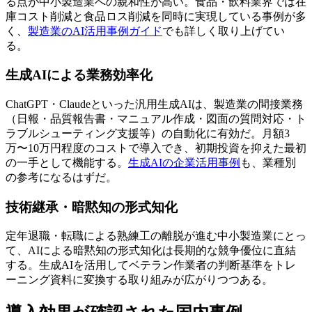
る点が中小製造業への親和性が高い。食品・飲料業界では在
庫コスト削減と食品ロス削減を同時に実現している事例が多
く、
製造業のAI活用事例ガイド
でも詳しく取り上げてい
る。
生成AIによる業務効率化
ChatGPT・Claudeといった汎用生成AIは、製造業の間接業務
（日報・品質報告書・マニュアル作成・図面の質問対応・ト
ラブルシューティング支援等）の自動化に有効だ。月額3
万〜10万円程度のコストで導入でき、初期投資を抑えた最初
の一手として機能する。
生成AIの企業活用事例
も、業種別
の参考になるはずだ。
技術継承・暗黙知の形式知化
定年退職・転職による熟練工の離脱が進む中小製造業にとっ
て、AIによる暗黙知の形式知化は長期的な競争優位に直結
する。生成AIを活用してベテラン作業者の判断基準をトレ
ーニング資料に変換する取り組みが広がりつつある。