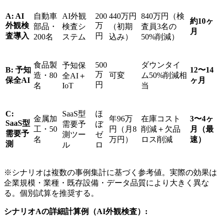
A: AI
自動車
AI外観
200
440万円
840万円（検
約10ヶ
外観検
万
部品・
検査シ
（初期
査員3名の
月
査導入
円
200名
ステム
込み）
50%削減）
食品製
500
ダウンタイ
予知保
B: 予知
12〜14
万
造・80
可変
ム50%削減相
全AI＋
保全AI
ヶ月
円
名
IoT
当
C:
SaaS型
ほ
金属加
年96万
在庫コスト
3〜4ヶ
SaaS型
需要予
ぼ
工・50
円（月8
削減＋欠品
月（最
需要予
測ツー
ゼ
名
万円）
ロス削減
速）
測
ル
ロ
※シナリオは複数の事例集計に基づく参考値。実際の効果は
企業規模・業種・既存設備・データ品質により大きく異な
る。個別試算を推奨する。
シナリオAの詳細計算例（AI外観検査）: