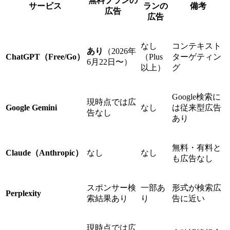
無料プランの
サービス
ランの
備考
広告
広告
なし
コンテキスト
あり
（2026年
ChatGPT（Free/Go）
（Plus
ターゲティン
6月22日〜）
以上）
グ
Google検索に
現時点では広
Google Gemini
なし
は従来型広告
告なし
あり
無料・有料と
Claude（Anthropic）
なし
なし
も広告なし
スポンサー検
一部あ
形式が検索広
Perplexity
索結果あり
り
告に近い
現時点では広