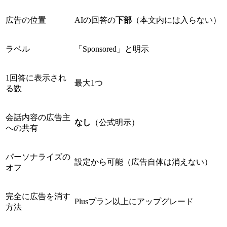
広告の位置
AIの回答の
下部
（本文内には入らない）
ラベル
「Sponsored」と明示
1回答に表示され
最大1つ
る数
会話内容の広告主
なし
（公式明示）
への共有
パーソナライズの
設定から可能（広告自体は消えない）
オフ
完全に広告を消す
Plusプラン以上にアップグレード
方法