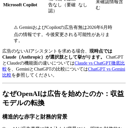
未確認情報含
Microsoft Copilot
告なし（要確
なし
む
認）
⚠️ GeminiおよびCopilotの広告有無は2026年6月時
点の情報です。今後変更される可能性がありま
す。
広告のないAIアシスタントを求める場合、
現時点では
Claude（Anthropic）が選択肢として挙がります。
ChatGPT
とClaudeの機能面の違いについては
Claude vs ChatGPT徹底比
較
を、GeminiとChatGPTの比較については
ChatGPT vs Gemini
比較
を参照してください。
なぜOpenAIは広告を始めたのか：収益
モデルの転換
構造的な赤字と財務的背景