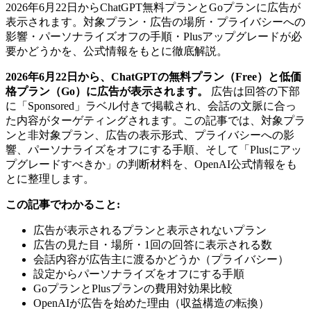
2026年6月22日からChatGPT無料プランとGoプランに広告が
表示されます。対象プラン・広告の場所・プライバシーへの
影響・パーソナライズオフの手順・Plusアップグレードが必
要かどうかを、公式情報をもとに徹底解説。
2026年6月22日から、ChatGPTの無料プラン（Free）と低価
格プラン（Go）に広告が表示されます。
広告は回答の下部
に「Sponsored」ラベル付きで掲載され、会話の文脈に合っ
た内容がターゲティングされます。この記事では、対象プラ
ンと非対象プラン、広告の表示形式、プライバシーへの影
響、パーソナライズをオフにする手順、そして「Plusにアッ
プグレードすべきか」の判断材料を、OpenAI公式情報をも
とに整理します。
この記事でわかること:
広告が表示されるプランと表示されないプラン
広告の見た目・場所・1回の回答に表示される数
会話内容が広告主に渡るかどうか（プライバシー）
設定からパーソナライズをオフにする手順
GoプランとPlusプランの費用対効果比較
OpenAIが広告を始めた理由（収益構造の転換）