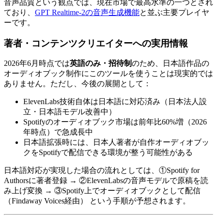
音声品質という観点では、現在市場で最高水準の一つとされ
ており、
GPT Realtime-2の音声生成機能
と並ぶ主要プレイヤ
ーです。
著者・コンテンツクリエイターへの実用情報
2026年6月時点では
英語のみ・招待制
のため、日本語作品の
オーディオブック制作にこのツールを使うことは現実的では
ありません。ただし、今後の展開として：
ElevenLabs技術自体は日本語に対応済み（日本法人設
立・日本語モデル改善中）
Spotifyのオーディオブック市場は前年比60%増（2026
年時点）で急成長中
日本語拡張時には、日本人著者が自作オーディオブッ
クをSpotifyで配信できる環境が整う可能性がある
日本語対応が実現した場合の流れとしては、①Spotify for
Authorsに著者登録 → ②ElevenLabsの音声モデルで原稿を読
み上げ変換 → ③Spotify上でオーディオブックとして配信
（Findaway Voices経由） という手順が予想されます。