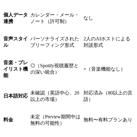
個人データ
カレンダー・メール・
なし
連携
ノート（許可制）
音声スタイ
パーソナライズされた
2人のAIホストによる
ル
ブリーフィング形式
対談形式
音楽・プレ
◎（Spotify視聴履歴と
イリスト機
×（音楽機能なし）
の深い統合）
能
未確認（英語中心、20
対応済み（80以上の言
日本語対応
以上の市場）
語）
未定（Preview期間中は
料金
無料〜有料プランあり
無料の可能性）