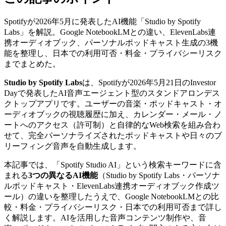
Spotifyが2026年5月に発表したAI機能「Studio by Spotify
Labs」を解説。Google NotebookLMとの違い、ElevenLabs連
携オーディオブック、パーソナルポッドキャスト生成の3機
能を整理し、日本での利用可否・料金・プライバシーリスク
までまとめた。
Studio by Spotify Labs
は、Spotifyが2026年5月21日のInvestor
Dayで発表したAI音声エージェント型のスタンドアロンデス
クトップアプリです。ユーザーの音楽・ポッドキャスト・オ
ーディオブックの視聴履歴に加え、カレンダー・メール・ノ
ートへのアクセス（許可制）と自律的なWeb検索を組み合わ
せて、完全パーソナライズされたポッドキャストや日々のブ
リーフィング音声を自動生成します。
本記事では、「Spotify Studio AI」という検索キーワードに含
まれる
3つの異なるAI機能
（Studio by Spotify Labs・パーソナ
ルポッドキャスト・ElevenLabs連携オーディオブック作成ツ
ール）の違いを整理したうえで、Google NotebookLMとの比
較・料金・プライバシーリスク・日本での利用可否まで詳し
く解説します。AIを活用した音声コンテンツ制作や、音