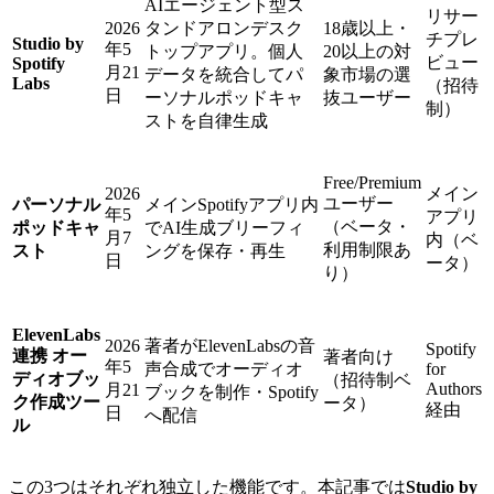
AIエージェント型ス
リサー
2026
タンドアロンデスク
18歳以上・
チプレ
Studio by
年5
トップアプリ。個人
20以上の対
ビュー
Spotify
月21
データを統合してパ
象市場の選
Labs
（招待
日
ーソナルポッドキャ
抜ユーザー
制）
ストを自律生成
Free/Premium
2026
メイン
ユーザー
パーソナル
メインSpotifyアプリ内
年5
アプリ
（ベータ・
ポッドキャ
でAI生成ブリーフィ
月7
内（ベ
利用制限あ
スト
ングを保存・再生
日
ータ）
り）
ElevenLabs
2026
著者がElevenLabsの音
Spotify
連携 オー
著者向け
年5
声合成でオーディオ
for
ディオブッ
（招待制ベ
Authors
月21
ブックを制作・Spotify
ク作成ツー
ータ）
経由
日
へ配信
ル
この3つはそれぞれ独立した機能です。本記事では
Studio by