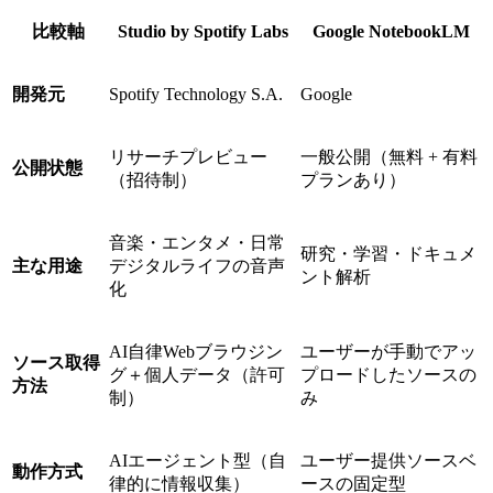
比較軸
Studio by Spotify Labs
Google NotebookLM
開発元
Spotify Technology S.A.
Google
リサーチプレビュー
一般公開（無料 + 有料
公開状態
（招待制）
プランあり）
音楽・エンタメ・日常
研究・学習・ドキュメ
主な用途
デジタルライフの音声
ント解析
化
AI自律Webブラウジン
ユーザーが手動でアッ
ソース取得
グ＋個人データ（許可
プロードしたソースの
方法
制）
み
AIエージェント型（自
ユーザー提供ソースベ
動作方式
律的に情報収集）
ースの固定型