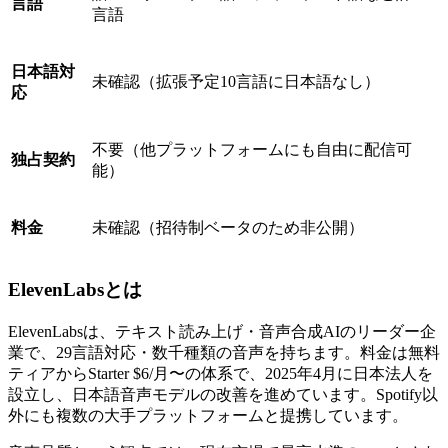
言語
言語
日本語対
未確認（拡張予定10言語に日本語なし）
応
不要（他プラットフォームにも自由に配信可
独占契約
能）
料金
未確認（招待制ベータのため非公開）
ElevenLabsとは
ElevenLabsは、テキスト読み上げ・音声合成AIのリーダー企
業で、29言語対応・数千種類の音声を持ちます。料金は無料
ティアからStarter $6/月〜の体系で、2025年4月に日本法人を
設立し、日本語音声モデルの改善を進めています。Spotify以
外にも複数の大手プラットフォームと提携しています。