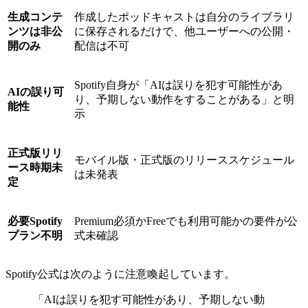
生成コンテ
作成したポッドキャストは自分のライブラリ
ンツは非公
に保存されるだけで、他ユーザーへの公開・
開のみ
配信は不可
Spotify自身が「AIは誤りを犯す可能性があ
AIの誤り可
り、予期しない動作をすることがある」と明
能性
示
正式版リリ
モバイル版・正式版のリリーススケジュール
ース時期未
は未発表
定
必要Spotify
Premium必須かFreeでも利用可能かの要件が公
プラン不明
式未確認
Spotify公式は次のように注意喚起しています。
「AIは誤りを犯す可能性があり、予期しない動