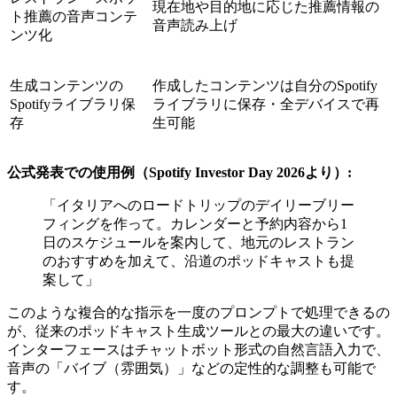
現在地や目的地に応じた推薦情報の
ト推薦の音声コンテ
音声読み上げ
ンツ化
生成コンテンツの
作成したコンテンツは自分のSpotify
Spotifyライブラリ保
ライブラリに保存・全デバイスで再
存
生可能
公式発表での使用例（Spotify Investor Day 2026より）:
「イタリアへのロードトリップのデイリーブリー
フィングを作って。カレンダーと予約内容から1
日のスケジュールを案内して、地元のレストラン
のおすすめを加えて、沿道のポッドキャストも提
案して」
このような複合的な指示を一度のプロンプトで処理できるの
が、従来のポッドキャスト生成ツールとの最大の違いです。
インターフェースはチャットボット形式の自然言語入力で、
音声の「バイブ（雰囲気）」などの定性的な調整も可能で
す。