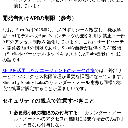
摘しています
開発者向けAPIの制限（参考）
なお、Spotifyは2026年2月にAPIポリシーを改定し、機械学
習・AIモデルへのSpotifyコンテンツの無断利用を禁止・一部
APIのアクセス制限を強化しています。これはサードパーテ
ィ開発者向けの制限であり、Spotify自身が提供するAI機能
（StudioやパーソナルポッドキャストなどLabs機能）とは別
の話です。
MCPを活用したAIエージェントのデータ連携
では、外部サ
ービスへのアクセス権限管理が重要な課題になっています。
Studio by Spotify Labsのカレンダー・メール連携も同様の観
点で慎重に設定することが望ましいです。
セキュリティの観点で注意すべきこと
必要最小限の権限のみ付与する
— カレンダー・メー
ル・ノートへのアクセスは機能に必要な場合のみ許可
し、不要なら付与しない