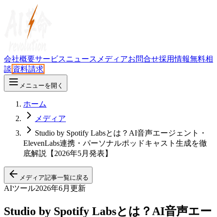
会社概要
サービス
ニュース
メディア
お問合せ
採用情報
無料相
談
資料請求
メニューを開く
ホーム
メディア
Studio by Spotify Labsとは？AI音声エージェント・
ElevenLabs連携・パーソナルポッドキャスト生成を徹
底解説【2026年5月発表】
メディア記事一覧に戻る
AIツール
2026年6月更新
Studio by Spotify Labsとは？AI音声エー