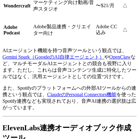
マーケティング向け動画/音
〜$21/月
△
Wondercraft
声スタジオ
Adobe製品連携・クリエイ
Adobe CC
Adobe
△
込み
Podcast
ター向け
AIエージェント機能を持つ音声ツールという観点では、
Gemini Spark（GoogleのAI自律エージェント）
や
OpenClaw
な
ど、マルチモーダルAIエージェントとの競合も視野に入り
ます。ただし、これらは音声コンテンツ生成に特化したツー
ルではなく、汎用エージェントとしての位置づけです。
また、Spotifyのプラットフォームへの外部AIツールからの連
携という観点では、
ClaudeのPersonal Connectors機能
を使った
Spotify連携なども実現されており、音声AI連携の選択肢は広
がっています。
ElevenLabs連携オーディオブック作成
ツール