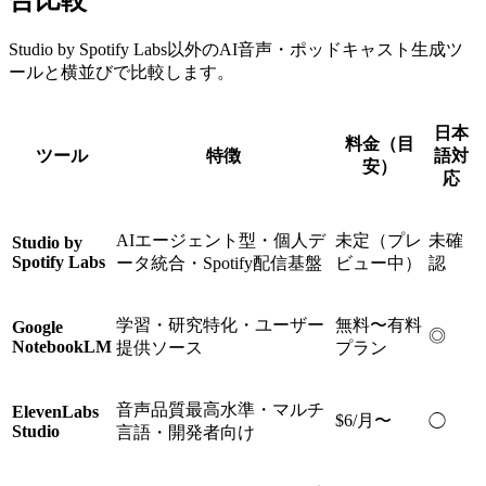
合比較
Studio by Spotify Labs以外のAI音声・ポッドキャスト生成ツ
ールと横並びで比較します。
日本
料金（目
ツール
特徴
語対
安）
応
AIエージェント型・個人デ
未定（プレ
未確
Studio by
Spotify Labs
ータ統合・Spotify配信基盤
ビュー中）
認
学習・研究特化・ユーザー
無料〜有料
Google
◎
NotebookLM
提供ソース
プラン
音声品質最高水準・マルチ
ElevenLabs
$6/月〜
◯
Studio
言語・開発者向け