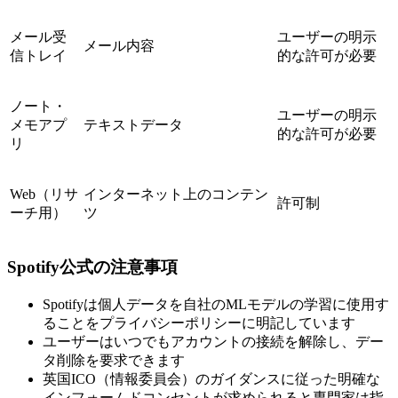
メール受
ユーザーの明示
メール内容
信トレイ
的な許可が必要
ノート・
ユーザーの明示
メモアプ
テキストデータ
的な許可が必要
リ
Web（リサ
インターネット上のコンテン
許可制
ーチ用）
ツ
Spotify公式の注意事項
Spotifyは個人データを自社のMLモデルの学習に使用す
ることをプライバシーポリシーに明記しています
ユーザーはいつでもアカウントの接続を解除し、デー
タ削除を要求できます
英国ICO（情報委員会）のガイダンスに従った明確な
インフォームドコンセントが求められると専門家は指