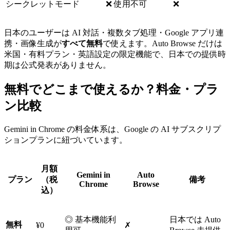
シークレットモード
❌ 使用不可
❌
日本のユーザーは AI 対話・複数タブ処理・Google アプリ連
携・画像生成が
すべて無料
で使えます。Auto Browse だけは
米国・有料プラン・英語設定の限定機能で、日本での提供時
期は公式発表がありません。
無料でどこまで使えるか？料金・プラ
ン比較
Gemini in Chrome の料金体系は、Google の AI サブスクリプ
ションプランに紐づいています。
月額
Gemini in
Auto
プラン
（税
備考
Chrome
Browse
込）
◎ 基本機能利
日本では Auto
無料
¥0
✗