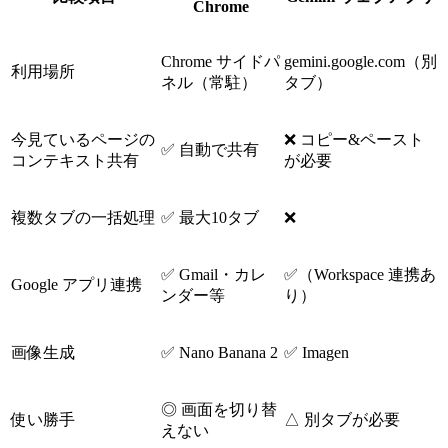
Chrome
Chrome サイドパ
gemini.google.com（別
利用場所
ネル（常駐）
タブ）
今見ているページの
❌ コピー&ペースト
✅ 自動で共有
コンテキスト共有
が必要
複数タブの一括処理
✅ 最大10タブ
❌
✅ Gmail・カレ
✅（Workspace 連携あ
Google アプリ連携
ンダー等
り）
画像生成
✅ Nano Banana 2
✅ Imagen
◎ 画面を切り替
使い勝手
△ 別タブが必要
えない