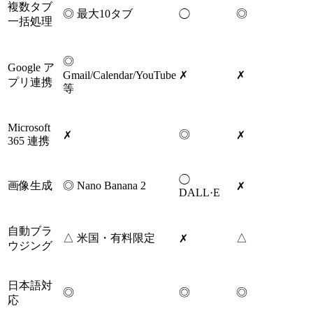
複数タブ
◎ 最大10タブ
◎
◯
一括処理
◎
Google ア
Gmail/Calendar/YouTube
✗
✗
プリ連携
等
Microsoft
◎
✗
✗
365 連携
◯
画像生成
◎ Nano Banana 2
✗
DALL·E
自動ブラ
△ 米国・有料限定
△
✗
ウジング
日本語対
◎
◎
◎
応