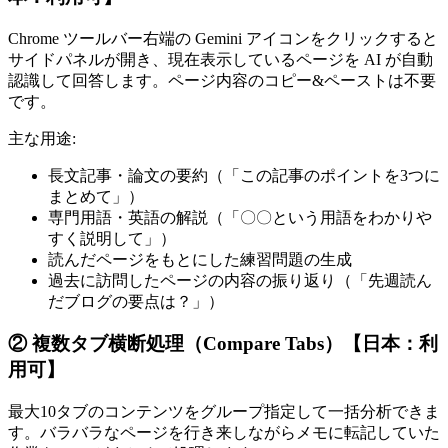
Chrome ツールバー右端の Gemini アイコンをクリックすると
サイドパネルが開き、現在表示しているページを AI が自動
認識して回答します。ページ内容のコピー&ペーストは不要
です。
主な用途:
長文記事・論文の要約（「この記事のポイントを3つに
まとめて」）
専門用語・英語の解説（「〇〇という用語をわかりや
すく説明して」）
読んだページをもとにした練習問題の生成
過去に訪問したページの内容の振り返り（「先週読ん
だブログの要点は？」）
② 複数タブ横断処理（Compare Tabs）【日本：利
用可】
最大10タブのコンテンツをグループ指定して一括分析できま
す。バラバラなページを行き来しながらメモに転記していた