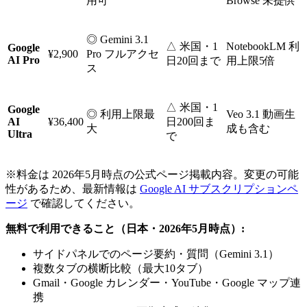
用可
Browse 未提供
◎ Gemini 3.1
△ 米国・1
NotebookLM 利
Google
¥2,900
Pro フルアクセ
AI Pro
日20回まで
用上限5倍
ス
△ 米国・1
Google
◎ 利用上限最
Veo 3.1 動画生
AI
¥36,400
日200回ま
大
成も含む
Ultra
で
※料金は 2026年5月時点の公式ページ掲載内容。変更の可能
性があるため、最新情報は
Google AI サブスクリプションペ
ージ
で確認してください。
無料で利用できること（日本・2026年5月時点）:
サイドパネルでのページ要約・質問（Gemini 3.1）
複数タブの横断比較（最大10タブ）
Gmail・Google カレンダー・YouTube・Google マップ連
携