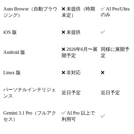
Auto Browse（自動ブラウ
❌ 未提供（時期
✅ AI Pro/Ultra
のみ
ジング）
未定）
iOS 版
❌ 未提供
✅
❌ 2026年6月〜展
同様に展開予
Android 版
開予定
定
Linux 版
❌ 非対応
❌
パーソナルインテリジェ
近日予定
近日予定
ンス
Gemini 3.1 Pro（フルアク
✅ AI Pro 以上で
✅
セス）
利用可