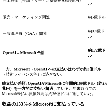
売上原価（推論・サービス提供用Azure費用）
ル
販売・マーケティング関連
約5億ドル
約0.4億ド
一般管理費（G&A）関連
ル
約172億ド
OpenAI→Microsoft 合計
ル
一方、
Microsoft→OpenAI への支払いはわずか約3億ドル
（技術ライセンス等）に過ぎない。
純支払い差額: OpenAIがMicrosoftに年間約169億ドル（約2.6
兆円）を一方的に支払い超過
している。年末時点での
Microsoft未払い負債残高は約36億ドルに達していた。
収益の133%をMicrosoftに支払っている