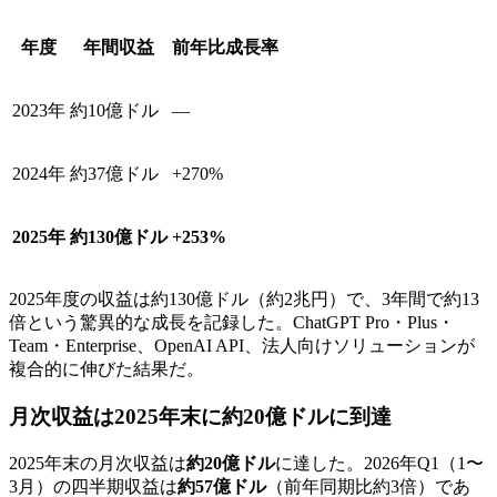
年度
年間収益
前年比成長率
2023年
約10億ドル
—
2024年
約37億ドル
+270%
2025年
約130億ドル
+253%
2025年度の収益は約130億ドル（約2兆円）で、3年間で約13
倍という驚異的な成長を記録した。ChatGPT Pro・Plus・
Team・Enterprise、OpenAI API、法人向けソリューションが
複合的に伸びた結果だ。
月次収益は2025年末に約20億ドルに到達
2025年末の月次収益は
約20億ドル
に達した。2026年Q1（1〜
3月）の四半期収益は
約57億ドル
（前年同期比約3倍）であ