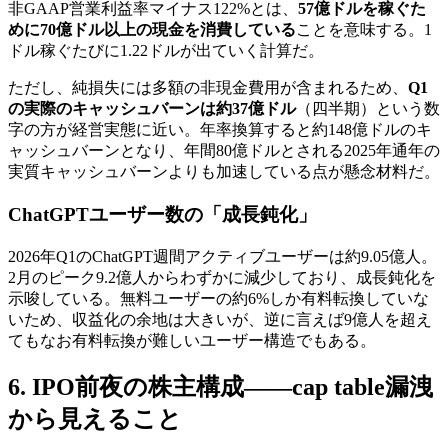
非GAAP営業利益率マイナス122%とは、
57億ドルを稼ぐた
めに70億ドル以上の現金を消費している
ことを意味する。1
ドル稼ぐたびに1.22ドルが出ていく計算だ。
ただし、純損失には多額の非現金費用が含まれるため、
Q1
の実際のキャッシュバーンは約37億ドル
（四半期）という数
字の方が経営実態に近い。年率換算すると約148億ドルのキ
ャッシュバーンとなり、年間80億ドルとされる2025年通年の
実質キャッシュバーンよりも加速している点が懸念材料だ。
ChatGPTユーザー数の「成長鈍化」
2026年Q1のChatGPT週間アクティブユーザーは約9.05億人。
2月のピーク9.2億人からわずかに減少しており、成長鈍化を
示唆している。無料ユーザーの約6%しか有料転換していな
いため、収益化の余地は大きいが、逆に言えば9億人を超え
てもなお有料転換が難しいユーザー構造でもある。
6. IPO前夜の株主構成——cap table漏洩
から見えること