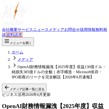
会社概要
サービス
ニュース
メディア
お問合せ
採用情報
無料相
談
資料請求
メニューを開く
ホーム
メディア
OpenAI財務情報漏洩【2025年度】収益130億ドル・
純損失385億ドルの全貌｜赤字構造・Microsoft依存・
IPO前夜のリークを完全解説【2026年6月速報】
メディア記事一覧に戻る
ビジネス活用
2026年6月更新
OpenAI財務情報漏洩【2025年度】収益