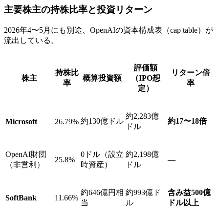
主要株主の持株比率と投資リターン
2026年4〜5月にも別途、OpenAIの資本構成表（cap table）が
流出している。
評価額
持株比
リターン倍
株主
概算投資額
（IPO想
率
率
定）
約2,283億
約130億ドル
約17〜18倍
Microsoft
26.79%
ドル
OpenAI財団
0ドル（設立
約2,198億
25.8%
—
（非営利）
時資産）
ドル
約646億円相
約993億ド
含み益500億
SoftBank
11.66%
当
ル
ドル以上