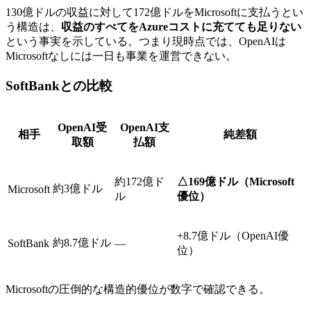
130億ドルの収益に対して172億ドルをMicrosoftに支払うとい
う構造は、
収益のすべてをAzureコストに充てても足りない
という事実を示している。つまり現時点では、OpenAIは
Microsoftなしには一日も事業を運営できない。
SoftBankとの比較
OpenAI受
OpenAI支
相手
純差額
取額
払額
約172億ド
△169億ドル（Microsoft
約3億ドル
Microsoft
ル
優位）
+8.7億ドル（OpenAI優
約8.7億ドル
SoftBank
—
位）
Microsoftの圧倒的な構造的優位が数字で確認できる。