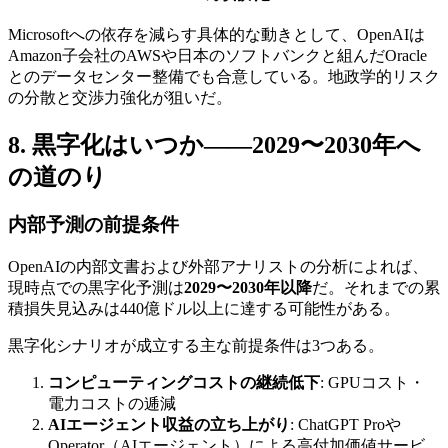
Microsoftへの依存を減らす具体的な動きとして、OpenAIは
Amazon子会社のAWSや日本のソフトバンクと組んだOracle
とのデータセンター整備でも合意している。地政学的リスク
の分散と交渉力強化が狙いだ。
8. 黒字化はいつか——2029〜2030年へ
の道のり
内部予測の前提条件
OpenAIの内部文書および外部アナリストの分析によれば、
現時点での黒字化予測は
2029〜2030年以降
だ。それまでの累
積損失見込みは440億ドル以上に達する可能性がある。
黒字化シナリオが成立する主な前提条件は3つある。
コンピューティングコストの継続低下
: GPUコスト・
電力コストの逓減
AIエージェント収益の立ち上がり
: ChatGPT Proや
Operator（AIエージェント）による高付加価値サービ