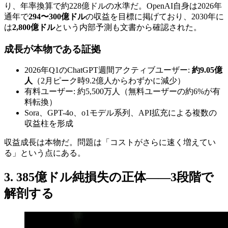
り、年率換算で約228億ドルの水準だ。OpenAI自身は2026年
通年で
294〜300億ドル
の収益を目標に掲げており、2030年に
は
2,800億ドル
という内部予測も文書から確認された。
成長が本物である証拠
2026年Q1のChatGPT週間アクティブユーザー:
約9.05億
人
（2月ピーク時9.2億人からわずかに減少）
有料ユーザー: 約5,500万人（無料ユーザーの約6%が有
料転換）
Sora、GPT-4o、o1モデル系列、API拡充による複数の
収益柱を形成
収益成長は本物だ。問題は「コストがさらに速く増えてい
る」という点にある。
3. 385億ドル純損失の正体——3段階で
解剖する