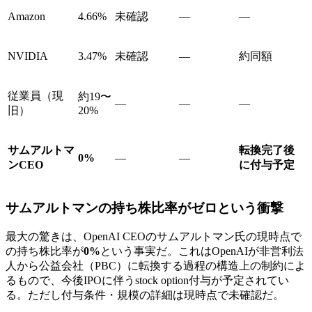
Amazon
4.66%
未確認
—
—
NVIDIA
3.47%
未確認
—
約同額
従業員（現
約19〜
—
—
—
旧）
20%
サムアルトマ
転換完了後
0%
—
—
ンCEO
に付与予定
サムアルトマンの持ち株比率がゼロという衝撃
最大の驚きは、OpenAI CEOのサムアルトマン氏の現時点で
の持ち株比率が
0%
という事実だ。これはOpenAIが非営利法
人から公益会社（PBC）に転換する過程の構造上の制約によ
るもので、今後IPOに伴うstock option付与が予定されてい
る。ただし付与条件・規模の詳細は現時点で未確認だ。