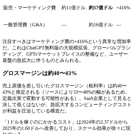
販売・マーケティング費
約11億ドル
約57億ドル
+416%
一般管理費（G&A）
—
約16億ドル
—
注目すべきはマーケティング費の+416%という異常な増加率
だ。これはChatGPT無料版の大規模拡張、グローバルブラン
ディング、GPTsマーケットプレイスの整備など、ユーザー
基盤の急拡大に伴うものとみられる。
グロスマージンは約40〜43%
売上原価を差し引いたグロスマージン（粗利率）は約40〜
43%と推定される（ソースにより33〜48%の幅があるため、
定義次第で変動する可能性がある）。SaaS企業として見ると
決して低くはないが、急拡大するコンピューティングコスト
が利益を圧迫している構造だ。
「1ドルを稼ぐのにかかるコスト」は2024年の2.37ドルから
2025年の1.60ドルへ改善しており、スケール効果が徐々に現