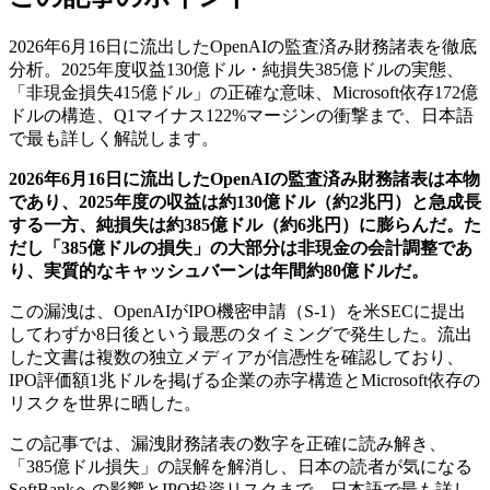
2026年6月16日に流出したOpenAIの監査済み財務諸表を徹底
分析。2025年度収益130億ドル・純損失385億ドルの実態、
「非現金損失415億ドル」の正確な意味、Microsoft依存172億
ドルの構造、Q1マイナス122%マージンの衝撃まで、日本語
で最も詳しく解説します。
2026年6月16日に流出したOpenAIの監査済み財務諸表は本物
であり、2025年度の収益は約130億ドル（約2兆円）と急成長
する一方、純損失は約385億ドル（約6兆円）に膨らんだ。た
だし「385億ドルの損失」の大部分は非現金の会計調整であ
り、実質的なキャッシュバーンは年間約80億ドルだ。
この漏洩は、OpenAIがIPO機密申請（S-1）を米SECに提出
してわずか8日後という最悪のタイミングで発生した。流出
した文書は複数の独立メディアが信憑性を確認しており、
IPO評価額1兆ドルを掲げる企業の赤字構造とMicrosoft依存の
リスクを世界に晒した。
この記事では、漏洩財務諸表の数字を正確に読み解き、
「385億ドル損失」の誤解を解消し、日本の読者が気になる
SoftBankへの影響とIPO投資リスクまで、日本語で最も詳し