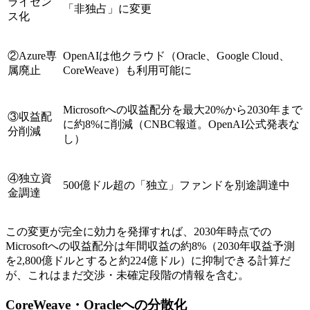
ライセン
「非独占」に変更
ス化
②Azure専
OpenAIは他クラウド（Oracle、Google Cloud、
属廃止
CoreWeave）も利用可能に
Microsoftへの収益配分を最大20%から2030年まで
③収益配
に約8%に削減（CNBC報道。OpenAI公式発表な
分削減
し）
④独立資
500億ドル超の「独立」ファンドを別途調達中
金調達
この変更が完全に効力を発揮すれば、2030年時点での
Microsoftへの収益配分は年間収益の約8%（2030年収益予測
を2,800億ドルとすると約224億ドル）に抑制できる計算だ
が、これはまだ交渉・未確定段階の情報を含む。
CoreWeave・Oracleへの分散化