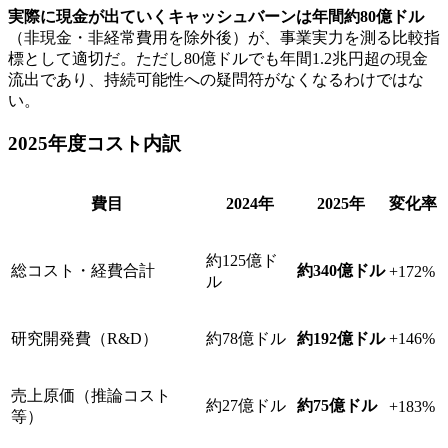
実際に現金が出ていくキャッシュバーンは年間約80億ドル
（非現金・非経常費用を除外後）が、事業実力を測る比較指
標として適切だ。ただし80億ドルでも年間1.2兆円超の現金
流出であり、持続可能性への疑問符がなくなるわけではな
い。
2025年度コスト内訳
費目
2024年
2025年
変化率
約125億ド
総コスト・経費合計
約340億ドル
+172%
ル
研究開発費（R&D）
約78億ドル
約192億ドル
+146%
売上原価（推論コスト
約27億ドル
約75億ドル
+183%
等）