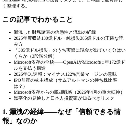
く整理する。
この記事でわかること
漏洩した財務諸表の信憑性と流出の経緯
2025年度収益130億ドル・純損失385億ドルの正確な読
み方
「385億ドル損失」のうち実際に現金が出ていく分はい
くらか（3段階分解）
Microsoft依存の全貌——OpenAIがMicrosoftに年172億ド
ルを支払う構造
2026年Q1速報：マイナス122%営業マージンの意味
IPO前夜の株主構成（サムアルトマンの持ち株比率
は？）
Microsoft依存からの脱却戦略（2026年4月の重大転換）
黒字化の見通しと日本人投資家が知るべきリスク
1. 漏洩の経緯——なぜ「信頼できる情
報」なのか