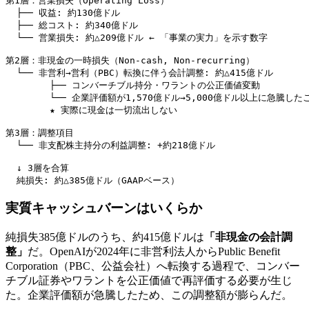
第1層：営業損失（Operating Loss）

  ├── 収益: 約130億ドル

  ├── 総コスト: 約340億ドル

  └── 営業損失: 約△209億ドル ← 「事業の実力」を示す数字

第2層：非現金の一時損失（Non-cash, Non-recurring）

  └── 非営利→営利（PBC）転換に伴う会計調整: 約△415億ドル

        ├── コンバーチブル持分・ワラントの公正価値変動

        └── 企業評価額が1,570億ドル→5,000億ドル以上に急騰した
        ★ 実際に現金は一切流出しない

第3層：調整項目

  └── 非支配株主持分の利益調整: +約218億ドル

  ↓ 3層を合算

  純損失: 約△385億ドル（GAAPベース）
実質キャッシュバーンはいくらか
純損失385億ドルのうち、約415億ドルは
「非現金の会計調
整」
だ。OpenAIが2024年に非営利法人からPublic Benefit
Corporation（PBC、公益会社）へ転換する過程で、コンバー
チブル証券やワラントを公正価値で再評価する必要が生じ
た。企業評価額が急騰したため、この調整額が膨らんだ。