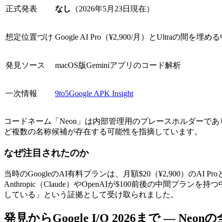
正式発表
なし
（2026年5月23日現在）
想定位置づけ
Google AI Pro（¥2,900/月）とUltraの間を
発見ソース
macOS版Geminiアプリのコード解析
一次情報
9to5Google APK Insight
コードネーム「Neon」は内部管理用のプレースホルダーであり、最終製品名が
ど複数の名称候補が存在する可能性を指摘しています。
なぜ注目されたのか
当時のGoogleのAI有料プランは、月額$20（¥2,900）のAI P
Anthropic（Claude）やOpenAIが$100前後の中間プ
している」という証拠として受け取られました。
発見からGoogle I/O 2026まで — Ne