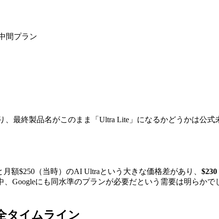
埋める中間プラン
このまま「Ultra Lite」になるかどうかは公式未確認です。Gizch
roと月額$250（当時）のAI Ultraという大きな価格差があり、
$2
ランを持つ中、Googleにも同水準のプランが必要だという需要は明らかでし
onの全タイムライン