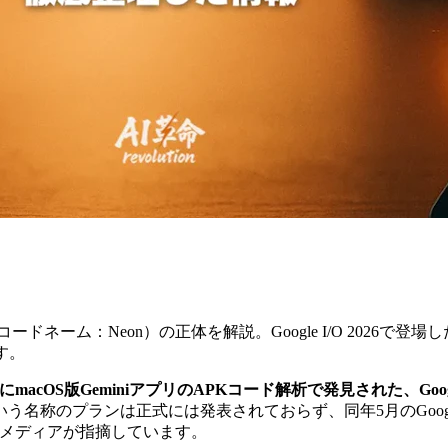
Lite（コードネーム：Neon）の正体を解説。Google I/O 2026で
ます。
026年4月にmacOS版GeminiアプリのAPKコード解析で発見された、G
ite」という名称のプランは正式には発表されておらず、同年5月のGoogle I
数のメディアが指摘しています。