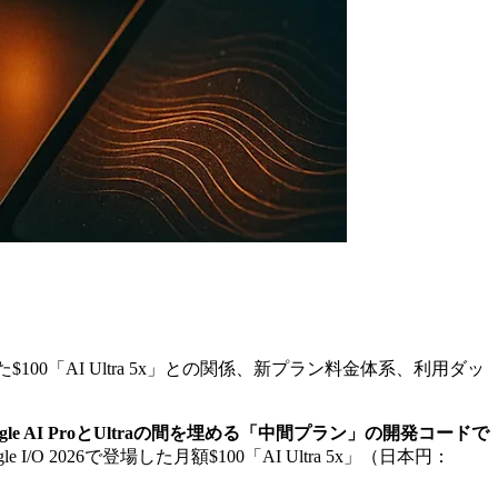
登場した$100「AI Ultra 5x」との関係、新プラン料金体系、利用ダッ
oogle AI ProとUltraの間を埋める「中間プラン」の開発コードで
/O 2026で登場した月額$100「AI Ultra 5x」（日本円：