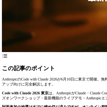
この記事のポイント
AnthropicのCode with Claude 2026が6月
アップ向けに完全解説します。
Code with Claude 2026 東京
は、AnthropicがClaude・
ズオンワークショップ・最新機能のライブデモ・Anthropi
対面参加の抽選はすでに締め切り済みですが、オンライン視