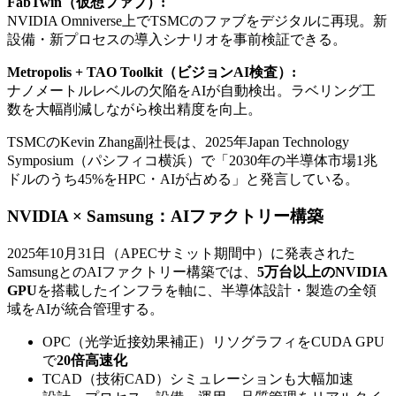
FabTwin（仮想ファブ）:
NVIDIA Omniverse上でTSMCのファブをデジタルに再現。新
設備・新プロセスの導入シナリオを事前検証できる。
Metropolis + TAO Toolkit（ビジョンAI検査）:
ナノメートルレベルの欠陥をAIが自動検出。ラベリング工
数を大幅削減しながら検出精度を向上。
TSMCのKevin Zhang副社長は、2025年Japan Technology
Symposium（パシフィコ横浜）で「2030年の半導体市場1兆
ドルのうち45%をHPC・AIが占める」と発言している。
NVIDIA × Samsung：AIファクトリー構築
2025年10月31日（APECサミット期間中）に発表された
SamsungとのAIファクトリー構築では、
5万台以上のNVIDIA
GPU
を搭載したインフラを軸に、半導体設計・製造の全領
域をAIが統合管理する。
OPC（光学近接効果補正）リソグラフィをCUDA GPU
で
20倍高速化
TCAD（技術CAD）シミュレーションも大幅加速