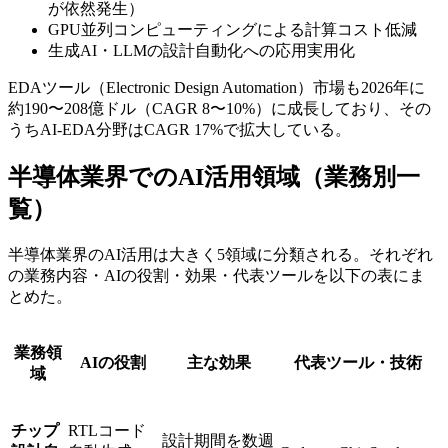
が依然発生）
GPU並列コンピューティングによる計算コスト低減
生成AI・LLMの設計自動化への応用実用化
EDAツール（Electronic Design Automation）市場も2026年に
約190〜208億ドル（CAGR 8〜10%）に成長しており、その
うちAI-EDA分野はCAGR 17%で拡大している。
半導体業界でのAI活用領域（業務別一
覧）
半導体業界のAI活用は大きく5領域に分類される。それぞれ
の業務内容・AIの役割・効果・代表ツールを以下の表にま
とめた。
業務領
AIの役割
主な効果
代表ツール・技術
域
チップ
RTLコード
設計期間を数週