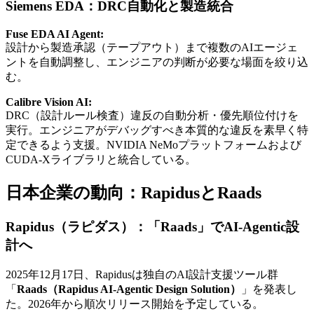
Siemens EDA：DRC自動化と製造統合
Fuse EDA AI Agent:
設計から製造承認（テープアウト）まで複数のAIエージェ
ントを自動調整し、エンジニアの判断が必要な場面を絞り込
む。
Calibre Vision AI:
DRC（設計ルール検査）違反の自動分析・優先順位付けを
実行。エンジニアがデバッグすべき本質的な違反を素早く特
定できるよう支援。NVIDIA NeMoプラットフォームおよび
CUDA-Xライブラリと統合している。
日本企業の動向：RapidusとRaads
Rapidus（ラピダス）：「Raads」でAI-Agentic設
計へ
2025年12月17日、Rapidusは独自のAI設計支援ツール群
「
Raads（Rapidus AI-Agentic Design Solution）
」を発表し
た。2026年から順次リリース開始を予定している。