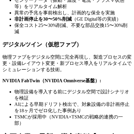
センサーデータ（振動・温度・電流・プラズマ状態
等）をリアルタイム解析
異常の予兆を事前検出し、計画的な保全を実施
非計画停止を30〜50%削減
（GE Digital等の実績）
保全コスト25〜30%削減、不要な部品交換15〜30%削
減
デジタルツイン（仮想ファブ）
物理ファブをデジタル空間に完全再現し、製造プロセスの変
更・設備レイアウト変更・新プロセス導入をリアルタイムで
シミュレーションする技術。
NVIDIA FabTwin（NVIDIA Omniverse基盤）:
物理設備を導入する前にデジタル空間で設計シナリオ
を検証
AIによる早期ドリフト検出で、対象設備の非計画停止
を18ヶ月でゼロ化した事例あり
TSMCが採用中（NVIDIA×TSMCの戦略的連携の一
部）