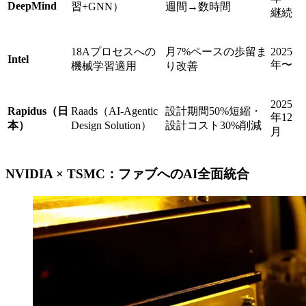
DeepMind
習+GNN）
週間→数時間
継続
18Aプロセスへの
月7%ペースの歩留ま
2025
Intel
年〜
機械学習適用
り改善
2025
Rapidus（日
Raads（AI-Agentic
設計期間50%短縮・
年12
本）
Design Solution）
設計コスト30%削減
月
NVIDIA × TSMC：ファブへのAI全面統合