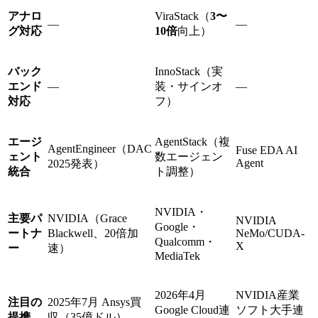
アナロ
ViraStack（
3〜
—
—
グ対応
10倍
向上）
バック
InnoStack（実
エンド
—
装・サインオ
—
対応
フ）
エージ
AgentStack（複
AgentEngineer（DAC
Fuse EDA AI
ェント
数エージェン
Agent
2025発表）
統合
ト調整）
NVIDIA・
主要パ
NVIDIA（Grace
NVIDIA
Google・
ートナ
Blackwell、20倍加
NeMo/CUDA-
Qualcomm・
X
ー
速）
MediaTek
2026年4月
NVIDIA産業
注目の
2025年7月 Ansys買
Google Cloud連
ソフト大手連
提携
収（35億ドル）