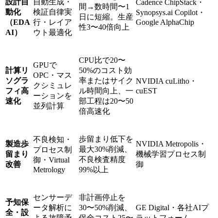
設計自
自動生成・
Cadence ChipStack・
間→数時間〜1
動化
検証自律実
Synopsys.ai Copilot・
日に短縮。生産
（EDA
行・レイア
Google AlphaChip
性3〜40倍向上
AI）
ウト最適化
CPU比で20〜
GPUで
計算リ
50%のコスト効
OPC・マス
ソグラ
率またはサイク
NVIDIA cuLitho・
クシミュレ
フィ高
ル時間向上、一
cuEST
ーションを
速化
部工程は20〜50
並列計算
倍高速化
歩留まり低下を
不良検知・
製造歩
NVIDIA Metropolis・
最大30%削減、
プロセス制
留まり
機械学習プロセス制
不良検査精度
御・Virtual
改善
御
Metrology
99%以上
センサーデ
非計画停止を
予知保
ータ解析に
30〜50%削減、
GE Digital・各社AIプ
全・設
よる故障予
保全コスト25〜
ラットフォーム