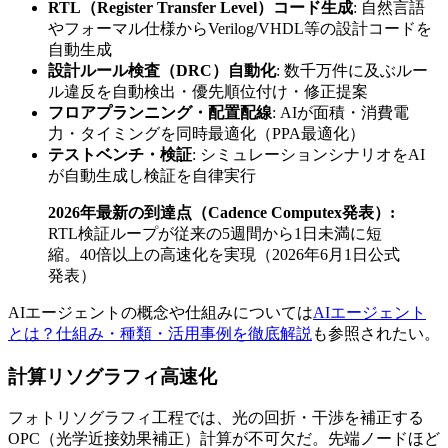
RTL（Register Transfer Level）コード生成
: 自然言語
やフォーマル仕様からVerilog/VHDL等の設計コードを
自動生成
設計ルール検査（DRC）自動化
: 数千万件に及ぶルー
ル違反を自動検出・優先順位付け・修正提案
フロアプランニング・配置配線
: AIが面積・消費電
力・タイミングを同時最適化（PPA最適化）
テストベンチ・検証
: シミュレーションシナリオをAI
が自動生成し検証を自律実行
2026年最新の到達点（Cadence Computex発表）:
RTL検証ループが従来の5週間から1日未満に短
縮。40倍以上の高速化を実現（2026年6月1日公式
発表）
AIエージェントの概念や仕組みについては
AIエージェント
とは？仕組み・種類・活用事例を徹底解説
も参照されたい。
計算リソグラフィ高速化
フォトリソグラフィ工程では、光の回折・干渉を補正する
OPC（光学近接効果補正）計算が不可欠だ。先端ノードほど