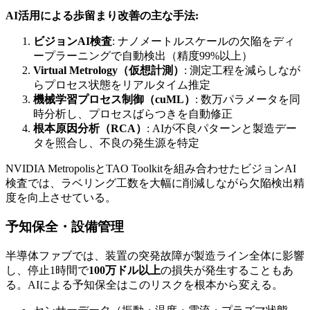
AI活用による歩留まり改善の主な手法:
ビジョンAI検査
: ナノメートルスケールの欠陥をディ
ープラーニングで自動検出（精度99%以上）
Virtual Metrology（仮想計測）
: 測定工程を減らしなが
らプロセス状態をリアルタイム推定
機械学習プロセス制御（cuML）
: 数万パラメータを同
時分析し、プロセスばらつきを自動修正
根本原因分析（RCA）
: AIが不良パターンと製造デー
タを照合し、不良の発生源を特定
NVIDIA MetropolisとTAO Toolkitを組み合わせたビジョンAI
検査では、ラベリング工数を大幅に削減しながら欠陥検出精
度を向上させている。
予知保全・設備管理
半導体ファブでは、装置の突発故障が製造ライン全体に影響
し、停止1時間で
100万ドル以上
の損失が発生することもあ
る。AIによる予知保全はこのリスクを根本から変える。