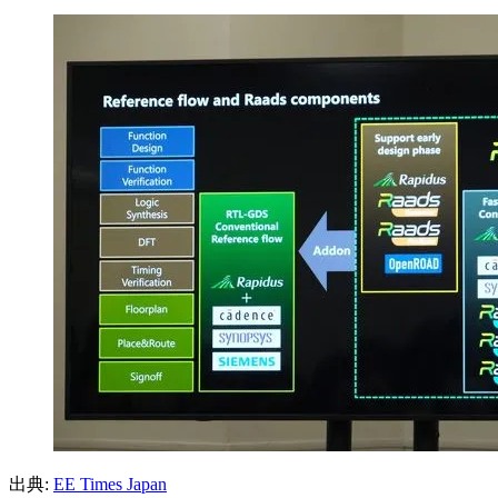
出典:
EE Times Japan