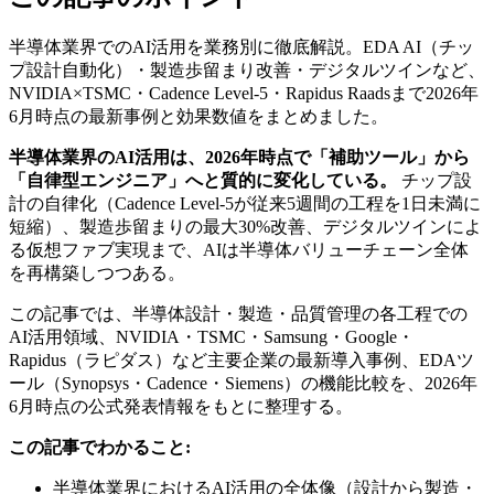
半導体業界でのAI活用を業務別に徹底解説。EDA AI（チッ
プ設計自動化）・製造歩留まり改善・デジタルツインなど、
NVIDIA×TSMC・Cadence Level-5・Rapidus Raadsまで2026年
6月時点の最新事例と効果数値をまとめました。
半導体業界のAI活用は、2026年時点で「補助ツール」から
「自律型エンジニア」へと質的に変化している。
チップ設
計の自律化（Cadence Level-5が従来5週間の工程を1日未満に
短縮）、製造歩留まりの最大30%改善、デジタルツインによ
る仮想ファブ実現まで、AIは半導体バリューチェーン全体
を再構築しつつある。
この記事では、半導体設計・製造・品質管理の各工程での
AI活用領域、NVIDIA・TSMC・Samsung・Google・
Rapidus（ラピダス）など主要企業の最新導入事例、EDAツ
ール（Synopsys・Cadence・Siemens）の機能比較を、2026年
6月時点の公式発表情報をもとに整理する。
この記事でわかること:
半導体業界におけるAI活用の全体像（設計から製造・