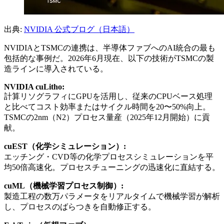
出典:
NVIDIA 公式ブログ（日本語）
NVIDIAとTSMCの連携は、半導体ファブへのAI統合の最も
包括的な事例だ。2026年6月現在、以下の技術がTSMCの製
造ラインに導入されている。
NVIDIA cuLitho:
計算リソグラフィにGPUを活用し、従来のCPUベース処理
と比べてコスト効率またはサイクル時間を20〜50%向上。
TSMCの2nm（N2）プロセス量産（2025年12月開始）に貢
献。
cuEST（化学シミュレーション）:
エッチング・CVD等の化学プロセスシミュレーションを平
均50倍高速化。プロセスチューニングの迅速化に直結する。
cuML（機械学習プロセス制御）:
製造工程の数万パラメータをリアルタイムで機械学習が解析
し、プロセスのばらつきを自動修正する。