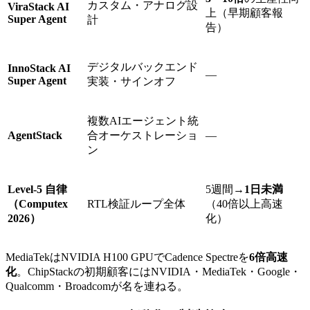
カスタム・アナログ設
ViraStack AI
上（早期顧客報
Super Agent
計
告）
デジタルバックエンド
InnoStack AI
—
Super Agent
実装・サインオフ
複数AIエージェント統
AgentStack
合オーケストレーショ
—
ン
Level-5 自律
5週間→
1日未満
（Computex
RTL検証ループ全体
（40倍以上高速
2026）
化）
MediaTekはNVIDIA H100 GPUでCadence Spectreを
6倍高速
化
。ChipStackの初期顧客にはNVIDIA・MediaTek・Google・
Qualcomm・Broadcomが名を連ねる。