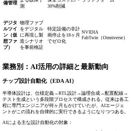
備管理
測
30%削減
デジタ
物理ファブ
ルツイ
をデジタル
特定設備の非計
NVIDIA
ン（仮
に再現し製
画停止を18ヶ月
FabTwin（Omniverse）
想ファ
造シナリオ
でゼロ化
ブ）
を事前検証
業務別：AI活用の詳細と最新動向
チップ設計自動化（EDA AI）
半導体設計は、仕様定義→RTL設計→論理合成→配置配線→
テスト生成という多段階プロセスで構成される。従来は各工
程に専門エンジニアが何ヶ月もかけていたが、AIエージェ
ントがこの流れを自律的に実行できるようになりつつある。
AIによる主な設計自動化の対象：