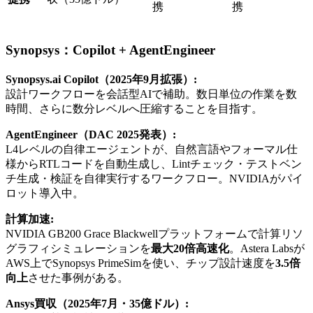
携
携
Synopsys：Copilot + AgentEngineer
Synopsys.ai Copilot（2025年9月拡張）:
設計ワークフローを会話型AIで補助。数日単位の作業を数
時間、さらに数分レベルへ圧縮することを目指す。
AgentEngineer（DAC 2025発表）:
L4レベルの自律エージェントが、自然言語やフォーマル仕
様からRTLコードを自動生成し、Lintチェック・テストベン
チ生成・検証を自律実行するワークフロー。NVIDIAがパイ
ロット導入中。
計算加速:
NVIDIA GB200 Grace Blackwellプラットフォームで計算リソ
グラフィシミュレーションを
最大20倍高速化
。Astera Labsが
AWS上でSynopsys PrimeSimを使い、チップ設計速度を
3.5倍
向上
させた事例がある。
Ansys買収（2025年7月・35億ドル）: