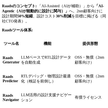
Raadsのコンセプト:
「AI-Assisted（AIが補助）」から
「AI-
Agentic（AIが能動的に設計に関与）」
へ。2nm顧客向けに
設計期間
50%短縮
、設計コスト
30%削減
を目標に掲げる（同
社CTO発表）。
Raadsツール体系:
ツール名
機能
提供形態
LLMベースでRTL設計データ
OSS・無償（2nm
Raads
Generator
を自動生成
顧客向け）
RTLデバッグ・物理設計最適
OSS・無償（2nm
Raads
Predictor
化（検証を前倒し）
顧客向け）
LLM活用の設計支援ナビゲー
Raads
有償ライセンス
Navigator
ション