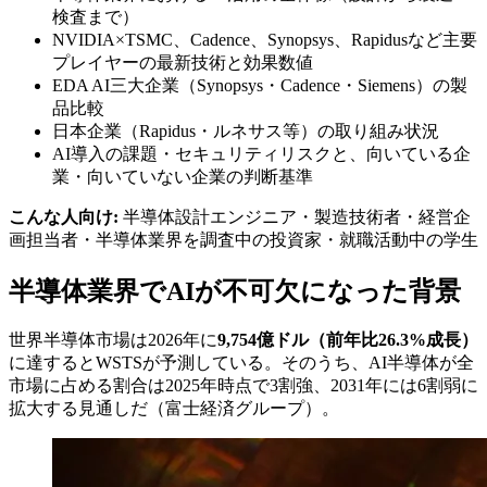
検査まで）
NVIDIA×TSMC、Cadence、Synopsys、Rapidusなど主要
プレイヤーの最新技術と効果数値
EDA AI三大企業（Synopsys・Cadence・Siemens）の製
品比較
日本企業（Rapidus・ルネサス等）の取り組み状況
AI導入の課題・セキュリティリスクと、向いている企
業・向いていない企業の判断基準
こんな人向け:
半導体設計エンジニア・製造技術者・経営企
画担当者・半導体業界を調査中の投資家・就職活動中の学生
半導体業界でAIが不可欠になった背景
世界半導体市場は2026年に
9,754億ドル（前年比26.3%成長）
に達するとWSTSが予測している。そのうち、AI半導体が全
市場に占める割合は2025年時点で3割強、2031年には6割弱に
拡大する見通しだ（富士経済グループ）。