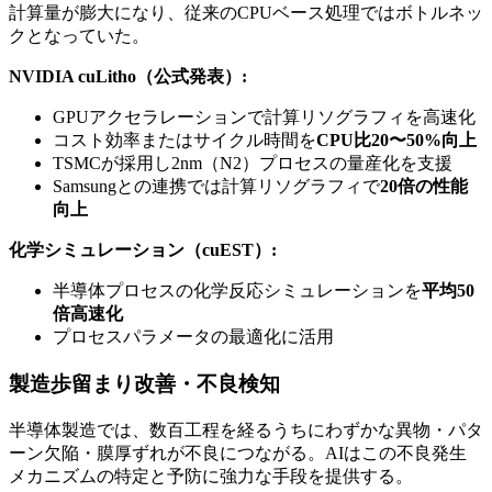
計算量が膨大になり、従来のCPUベース処理ではボトルネッ
クとなっていた。
NVIDIA cuLitho（公式発表）:
GPUアクセラレーションで計算リソグラフィを高速化
コスト効率またはサイクル時間を
CPU比20〜50%向上
TSMCが採用し2nm（N2）プロセスの量産化を支援
Samsungとの連携では計算リソグラフィで
20倍の性能
向上
化学シミュレーション（cuEST）:
半導体プロセスの化学反応シミュレーションを
平均50
倍高速化
プロセスパラメータの最適化に活用
製造歩留まり改善・不良検知
半導体製造では、数百工程を経るうちにわずかな異物・パタ
ーン欠陥・膜厚ずれが不良につながる。AIはこの不良発生
メカニズムの特定と予防に強力な手段を提供する。