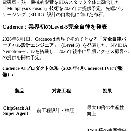
電磁気・熱・機械的影響をEDAスタック全体に融合した
「Multiphysics-Fusion」技術を2026年に提供予定。先端パッ
ケージング（3D IC）設計の自動化に向けた布石。
Cadence：業界初のLevel-5完全自律を発表
2026年6月1日、Cadenceは業界で初めてとなる
「完全自律バ
ーチャル設計エンジニア」（Level-5）
を発表した。NVIDIA
Nemotronモデルを搭載し、2026年後半に早期アクセス顧客へ
の提供を開始予定。
Cadence AIプロダクト体系（2026年4月CadenceLIVEで整
備）:
製品
対象工程
効果
最大
10倍
の生産性
ChipStack AI
前工程設計・検証
Super Agent
向上
3〜10倍
の生産性向