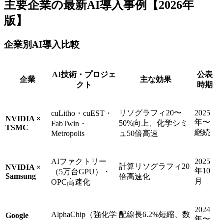
主要企業の最新AI導入事例【2026年
版】
企業別AI導入比較
AI技術・プロジェ
公表
企業
主な効果
クト
時期
リソグラフィ20〜
2025
cuLitho・cuEST・
NVIDIA ×
年〜
50%向上、化学シミ
FabTwin・
TSMC
継続
Metropolis
ュ50倍高速
AIファクトリー
2025
計算リソグラフィ20
NVIDIA ×
年10
（5万台GPU）・
Samsung
倍高速化
月
OPC高速化
2024
AlphaChip（強化学
配線長6.2%短縮、数
Google
年〜