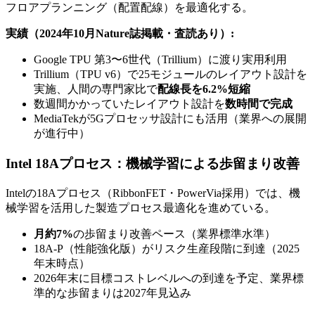
フロアプランニング（配置配線）を最適化する。
実績（2024年10月Nature誌掲載・査読あり）:
Google TPU 第3〜6世代（Trillium）に渡り実用利用
Trillium（TPU v6）で25モジュールのレイアウト設計を
実施、人間の専門家比で
配線長を6.2%短縮
数週間かかっていたレイアウト設計を
数時間で完成
MediaTekが5Gプロセッサ設計にも活用（業界への展開
が進行中）
Intel 18Aプロセス：機械学習による歩留まり改善
Intelの18Aプロセス（RibbonFET・PowerVia採用）では、機
械学習を活用した製造プロセス最適化を進めている。
月約7%
の歩留まり改善ペース（業界標準水準）
18A-P（性能強化版）がリスク生産段階に到達（2025
年末時点）
2026年末に目標コストレベルへの到達を予定、業界標
準的な歩留まりは2027年見込み