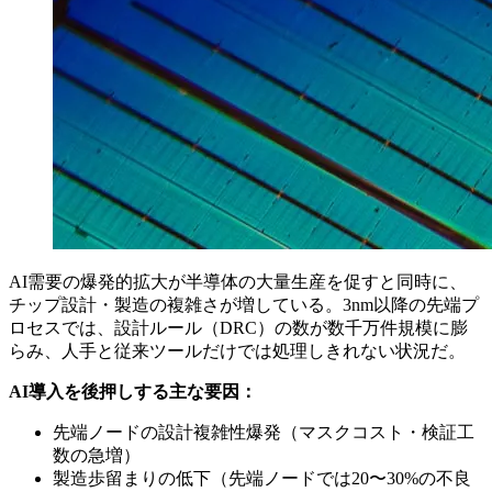
AI需要の爆発的拡大が半導体の大量生産を促すと同時に、
チップ設計・製造の複雑さが増している。3nm以降の先端プ
ロセスでは、設計ルール（DRC）の数が数千万件規模に膨
らみ、人手と従来ツールだけでは処理しきれない状況だ。
AI導入を後押しする主な要因：
先端ノードの設計複雑性爆発（マスクコスト・検証工
数の急増）
製造歩留まりの低下（先端ノードでは20〜30%の不良