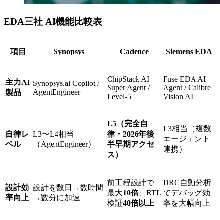
EDA三社 AI機能比較表
項目
Synopsys
Cadence
Siemens EDA
ChipStack AI
Fuse EDA AI
主力AI
Synopsys.ai Copilot /
Super Agent /
Agent / Calibre
AgentEngineer
製品
Level-5
Vision AI
L5（完全自
L3相当（複数
自律レ
L3〜L4相当
律・2026年後
エージェント
ベル
（AgentEngineer）
半早期アクセ
連携）
ス）
前工程設計で
DRC自動分析
設計効
設計を数日→数時間
最大
10倍
、RTL
でデバッグ効
率向上
→数分に加速
検証
40倍以上
率を大幅向上