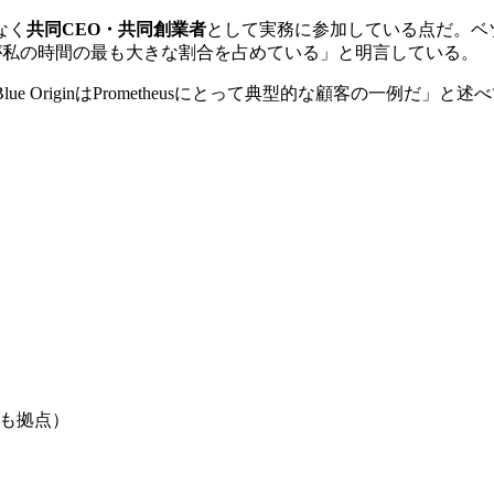
なく
共同CEO・共同創業者
として実務に参加している点だ。ベゾスは20
eusが私の時間の最も大きな割合を占めている」と明言している。
は「Blue OriginはPrometheusにとって典型的な顧客の
も拠点）