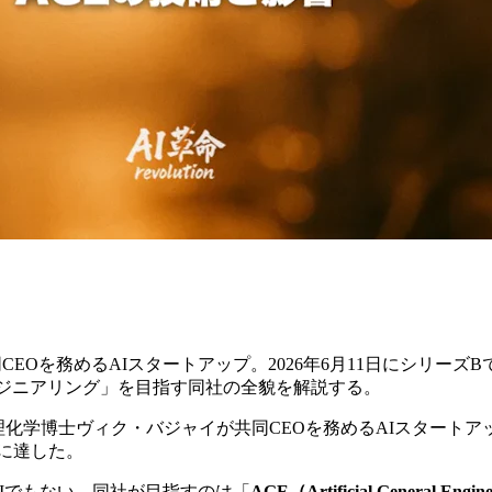
が共同CEOを務めるAIスタートアップ。2026年6月11日にシリーズ
ンジニアリング」を目指す同社の全貌を解説する。
スとMIT物理化学博士ヴィク・バジャイが共同CEOを務めるAIスタート
）に達した。
ト系AIでもない。同社が目指すのは「
AGE（Artificial General