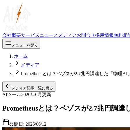
会社概要
サービス
ニュース
メディア
お問合せ
採用情報
無料相
メニューを開く
ホーム
メディア
Prometheusとは？ベゾスが2.7兆円調達した「物
メディア記事一覧に戻る
AIツール
2026年6月更新
Prometheusとは？ベゾスが2.7兆
公開日:
2026/06/12