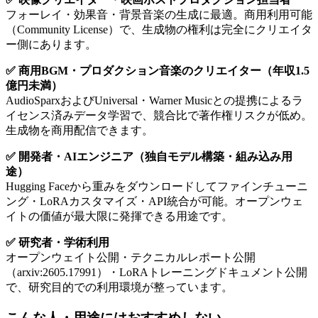
フォーレイ・効果音・背景音楽の生成に最適。商用利用可能
（Community License）で、生成物の権利は完全にクリエイタ
ー側にあります。
✅ 商用BGM・プロダクション音楽のクリエイター（年収1.5
億円未満）
AudioSparxおよびUniversal・Warner Musicとの提携によるラ
イセンス済みデータ学習で、競合比で著作権リスクが低め。
生成物を商用配信できます。
✅ 開発者・AIエンジニア（独自モデル構築・組み込み用
途）
Hugging Faceから重みをダウンロードしてファインチューニ
ング・LoRAカスタマイズ・API統合が可能。オープンウェ
イトの価値が最大限に発揮できる用途です。
✅ 研究者・学術利用
オープンウェイト公開・テクニカルレポート公開
（arxiv:2605.17991）・LoRAトレーニングドキュメント公開
で、研究目的での利用環境が整っています。
こんな人・用途にはおすすめしない