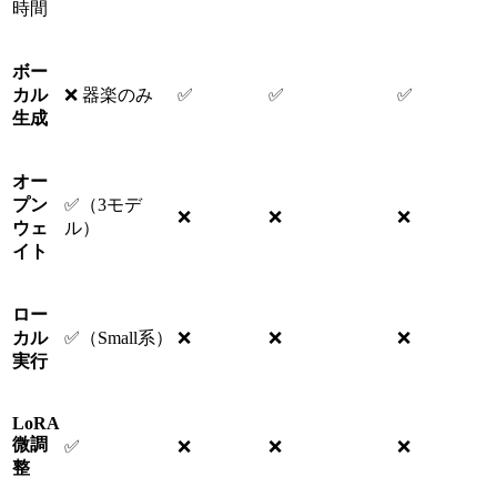
時間
ボー
カル
❌ 器楽のみ
✅
✅
✅
生成
オー
プン
✅（3モデ
❌
❌
❌
ウェ
ル）
イト
ロー
カル
✅（Small系）
❌
❌
❌
実行
LoRA
微調
✅
❌
❌
❌
整