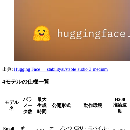
出典:
Hugging Face — stabilityai/stable-audio-3-medium
4モデルの仕様一覧
パラ
最大
H200
モデル
推論速
メー
生成
公開形式
動作環境
名
度
タ数
時間
オープンウ
CPU・モバイル・
約
Small