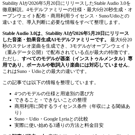
Stability AIが2026年5月20日にリリースしたStable Audio 3.0を
徹底解説。4モデルファミリーの仕様・最大6分20秒生成・オ
ープンウェイト配布・商用利用ライセンス・Suno/Udioとの
違いまで、導入判断に必要な情報をすべて整理します。
Stable Audio 3.0は、Stability AIが2026年5月20日にリリース
した音楽・効果音生成AIモデルファミリーです。
最大6分20
秒のステレオ楽曲を生成でき、3モデルがオープンウェイト
（重みデータ公開）で配布されている点が最大の特徴です。
ただし、
すべてのモデルが器楽（インストゥルメンタル）専
用であり、ボーカルや歌詞入り楽曲には対応していません
。
これはSuno・Udioとの最大の違いです。
この記事では以下の情報を整理しています。
4つのモデルの仕様と用途別の選び方
できること・できないことの整理
商用利用に関するライセンス条件（年収による閾値あ
り）
Suno・Udio・Google Lyriaとの比較
実際に使い始める3通りの方法と料金目安