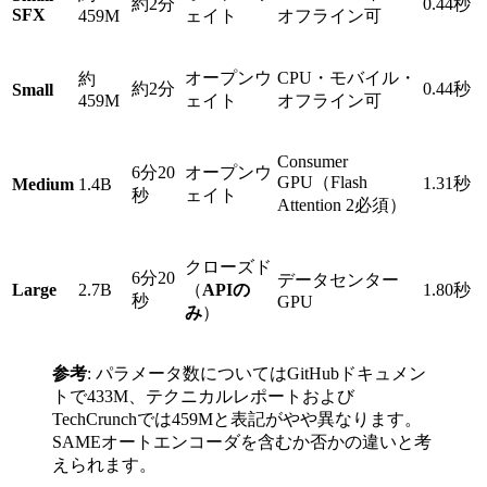
約2分
0.44秒
SFX
459M
ェイト
オフライン可
オープンウ
CPU・モバイル・
約
約2分
0.44秒
Small
459M
ェイト
オフライン可
Consumer
6分20
オープンウ
GPU（Flash
1.31秒
Medium
1.4B
秒
ェイト
Attention 2必須）
クローズド
6分20
データセンター
Large
2.7B
（
APIの
1.80秒
秒
GPU
み
）
参考
: パラメータ数についてはGitHubドキュメン
トで433M、テクニカルレポートおよび
TechCrunchでは459Mと表記がやや異なります。
SAMEオートエンコーダを含むか否かの違いと考
えられます。