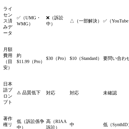
ライ
セン
✅（UMG・
❌（訴訟
ス済
△（一部解決）
✅（YouTub
WMG）
中）
みデ
ータ
月額
費用
約
$30（Pro）
$10（Standard）
要問い合わ
（目
$11.99（Pro）
安）
日本
語プ
⚠️ 品質低下
対応
対応
未確認
ロン
プト
著作
低（訴訟係争
高（RIAA
権リ
中
低（SynthI
中）
訴訟）