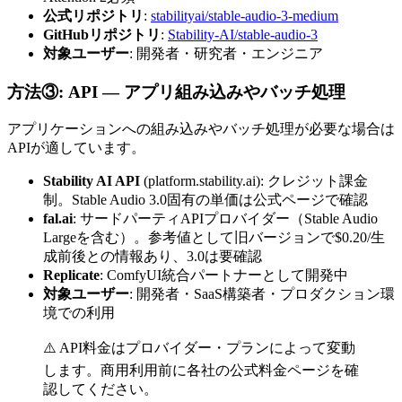
公式リポジトリ
:
stabilityai/stable-audio-3-medium
GitHubリポジトリ
:
Stability-AI/stable-audio-3
対象ユーザー
: 開発者・研究者・エンジニア
方法③: API — アプリ組み込みやバッチ処理
アプリケーションへの組み込みやバッチ処理が必要な場合は
APIが適しています。
Stability AI API
(platform.stability.ai): クレジット課金
制。Stable Audio 3.0固有の単価は公式ページで確認
fal.ai
: サードパーティAPIプロバイダー（Stable Audio
Largeを含む）。参考値として旧バージョンで$0.20/生
成前後との情報あり、3.0は要確認
Replicate
: ComfyUI統合パートナーとして開発中
対象ユーザー
: 開発者・SaaS構築者・プロダクション環
境での利用
⚠️ API料金はプロバイダー・プランによって変動
します。商用利用前に各社の公式料金ページを確
認してください。