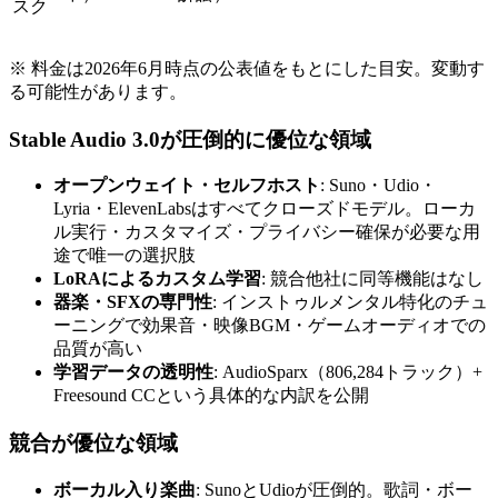
スク
※ 料金は2026年6月時点の公表値をもとにした目安。変動す
る可能性があります。
Stable Audio 3.0が圧倒的に優位な領域
オープンウェイト・セルフホスト
: Suno・Udio・
Lyria・ElevenLabsはすべてクローズドモデル。ローカ
ル実行・カスタマイズ・プライバシー確保が必要な用
途で唯一の選択肢
LoRAによるカスタム学習
: 競合他社に同等機能はなし
器楽・SFXの専門性
: インストゥルメンタル特化のチュ
ーニングで効果音・映像BGM・ゲームオーディオでの
品質が高い
学習データの透明性
: AudioSparx（806,284トラック）+
Freesound CCという具体的な内訳を公開
競合が優位な領域
ボーカル入り楽曲
: SunoとUdioが圧倒的。歌詞・ボー