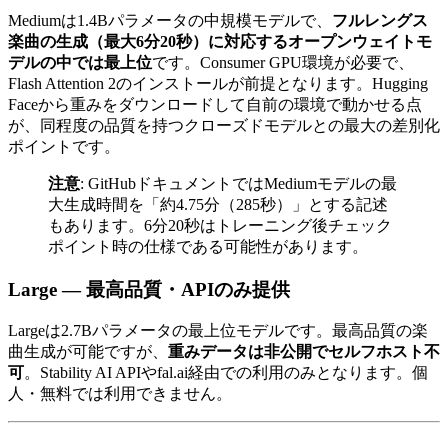
Mediumは1.4Bパラメータの中規模モデルで、
フルレングス
楽曲の生成（最大6分20秒）に対応するオープンウェイトモ
デルの中では最上位
です。Consumer GPU環境が必要で、
Flash Attention 2のインストールが前提となります。Hugging
Faceから重みをダウンロードして自前の環境で動かせる点
が、同程度の品質を持つクローズドモデルとの最大の差別化
ポイントです。
注意
: GitHubドキュメントではMediumモデルの最
大生成時間を「約4.75分（285秒）」とする記述
もあります。6分20秒はトレーニング後チェック
ポイント時の仕様である可能性があります。
Large — 最高品質・APIのみ提供
Largeは2.7Bパラメータの最上位モデルです。最高品質の楽
曲生成が可能ですが、
重みデータは非公開でセルフホスト不
可
。Stability AI APIやfal.ai経由での利用のみとなります。個
人・無料では利用できません。