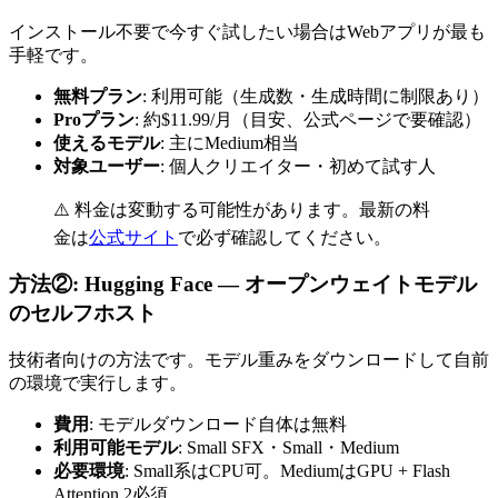
インストール不要で今すぐ試したい場合はWebアプリが最も
手軽です。
無料プラン
: 利用可能（生成数・生成時間に制限あり）
Proプラン
: 約$11.99/月（目安、公式ページで要確認）
使えるモデル
: 主にMedium相当
対象ユーザー
: 個人クリエイター・初めて試す人
⚠️ 料金は変動する可能性があります。最新の料
金は
公式サイト
で必ず確認してください。
方法②: Hugging Face — オープンウェイトモデル
のセルフホスト
技術者向けの方法です。モデル重みをダウンロードして自前
の環境で実行します。
費用
: モデルダウンロード自体は無料
利用可能モデル
: Small SFX・Small・Medium
必要環境
: Small系はCPU可。MediumはGPU + Flash
Attention 2必須